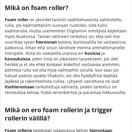
Mikä on foam roller?
Foam roller
on yksinkertaisesti vaahtomuovista valmistettu
rulla. Jos käännettäisiin suoraan ruotsiksi, siitä tulisi
vaahtorulla, mutta useimmiten Englannin nimitystä käytetään
myös Ruotsissa. Tämän välineen tarkoitus on, että voit itse
suorittaa syvän
hieronnan
kotona, kuntosalilla tai vastaavissa
paikoissa, ilman että sinun tarvitsee mennä ammattimaiselle
hierojalle. Niitä on saatavilla useissa eri
kooissa
ja
kovuuksissa
, joten niitä on jokaiseen tarpeeseen. Jos olet
herkkä ja et ole ehkä koskaan kokeillut vastaavaa aiemmin,
pehmeä rulla voi olla hyvä vaihtoehto sinulle, kun taas jos
haluat päästä syvälle lihaksiin, voi olla hyödyllistä käyttää
jäykkää ja rakenteellista rullaa. Lyhyesti sanottuna ne ovat
itsehierontaan
tarkoitettuja välineitä, joiden tarkoitus on
rentouttaa kehoa, lisätä verenkiertoa ja parantaa liikkuvuutta.
Mikä on ero foam rollerin ja trigger
rollerin välillä?
Foam rolleria
käytetään pääasiassa kehon
hierontaan
,