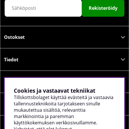
Rekisteröidy
Ostokset
Tiedot
Sosiaalinen media
Cookies ja vastaavat tekniikat
Tillskottsbolaget käyttää evästeitä ja vastaavia
tallennustekniikoita tarjotakseen sinulle
Yrityksen tiedot
mukautettua sisältöä, relevanttia
markkinointia ja paremman
käyttökokemuksen verkkosivuillamme.