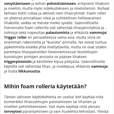
venyttämiseen
ja kehon
pehmittämiseen
, erityisesti lihaksiin
ja niveliin, mutta myös sidekudokseen ja nivelsiteisiin. Rullaat
kehoasi kohti rullaa ja aktivoit näin lihasryhmät. Foam roller
on yleensä pinnaltaan sileä ja suhteellisen hellävarainen
lihaksille, vaikka se menee melko syvälle. Säännöllisellä
hieronnalla foam rollerilla voit vähentää lihasjännityksiä ja -
solmuja sekä nopeuttaa
palautumista
ja ehkäistä
vammoja
!
Trigger roller
on periaatteessa sama asia, mutta siinä on
enemmän rakennetta ja "kuviota" pinnalla. Ne voivat tuntua
jäykemmiltä eivätkä yhtä miellyttäviltä, mutta ne ovat sitäkin
parempia lihaspaineiden lieventämisessä! Nostettujen
kuvioitujen pintojen ansiosta se pääsee lihaksen
triggerpisteisiin
ja käsittelee kipua pohjasta. Säännöllisellä
käytöllä voit vähentää lihas- ja nivelkipua, ehkäistä
vammoja
ja lisätä
liikkuvuutta
.
Mihin foam rolleria käytetään?
Tämän välineen käyttökohteita on useita! Voit käyttää niitä
esimerkiksi lihassolmujen poistamiseen tai lihasten ja
nivelten pehmittämiseen. Voit myös käyttää niitä yleisen
terveytesi
parantamiseen ja vain huolehtia kehostasi. Yleistä