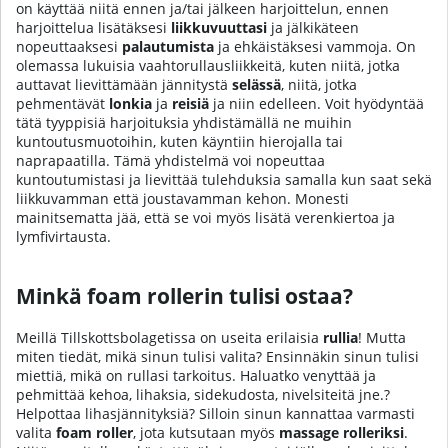
on käyttää niitä ennen ja/tai jälkeen harjoittelun, ennen
harjoittelua lisätäksesi
liikkuvuuttasi
ja jälkikäteen
nopeuttaaksesi
palautumista
ja ehkäistäksesi vammoja. On
olemassa lukuisia vaahtorullausliikkeitä, kuten niitä, jotka
auttavat lievittämään jännitystä
selässä
, niitä, jotka
pehmentävät
lonkia
ja
reisiä
ja niin edelleen. Voit hyödyntää
tätä tyyppisiä harjoituksia yhdistämällä ne muihin
kuntoutusmuotoihin, kuten käyntiin hierojalla tai
naprapaatilla. Tämä yhdistelmä voi nopeuttaa
kuntoutumistasi ja lievittää tulehduksia samalla kun saat sekä
liikkuvamman että joustavamman kehon. Monesti
mainitsematta jää, että se voi myös lisätä verenkiertoa ja
lymfivirtausta.
Minkä foam rollerin tulisi ostaa?
Meillä Tillskottsbolagetissa on useita erilaisia
rullia
! Mutta
miten tiedät, mikä sinun tulisi valita? Ensinnäkin sinun tulisi
miettiä, mikä on rullasi tarkoitus. Haluatko venyttää ja
pehmittää kehoa, lihaksia, sidekudosta, nivelsiteitä jne.?
Helpottaa lihasjännityksiä? Silloin sinun kannattaa varmasti
valita
foam roller
, jota kutsutaan myös
massage rolleriksi
.