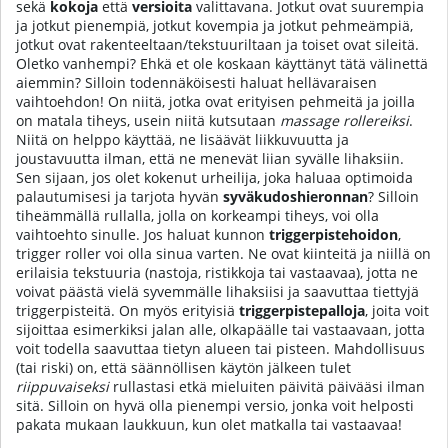
sekä
kokoja
että
versioita
valittavana. Jotkut ovat suurempia
ja jotkut pienempiä, jotkut kovempia ja jotkut pehmeämpiä,
jotkut ovat rakenteeltaan/tekstuuriltaan ja toiset ovat sileitä.
Oletko vanhempi? Ehkä et ole koskaan käyttänyt tätä välinettä
aiemmin? Silloin todennäköisesti haluat hellävaraisen
vaihtoehdon! On niitä, jotka ovat erityisen pehmeitä ja joilla
on matala tiheys, usein niitä kutsutaan
massage rollereiksi
.
Niitä on helppo käyttää, ne lisäävät liikkuvuutta ja
joustavuutta ilman, että ne menevät liian syvälle lihaksiin.
Sen sijaan, jos olet kokenut urheilija, joka haluaa optimoida
palautumisesi ja tarjota hyvän
syväkudoshieronnan
? Silloin
tiheämmällä rullalla, jolla on korkeampi tiheys, voi olla
vaihtoehto sinulle. Jos haluat kunnon
triggerpistehoidon
,
trigger roller voi olla sinua varten. Ne ovat kiinteitä ja niillä on
erilaisia tekstuuria (nastoja, ristikkoja tai vastaavaa), jotta ne
voivat päästä vielä syvemmälle lihaksiisi ja saavuttaa tiettyjä
triggerpisteitä. On myös erityisiä
triggerpistepalloja
, joita voit
sijoittaa esimerkiksi jalan alle, olkapäälle tai vastaavaan, jotta
voit todella saavuttaa tietyn alueen tai pisteen. Mahdollisuus
(tai riski) on, että säännöllisen käytön jälkeen tulet
riippuvaiseksi
rullastasi etkä mieluiten päivitä päivääsi ilman
sitä. Silloin on hyvä olla pienempi versio, jonka voit helposti
pakata mukaan laukkuun, kun olet matkalla tai vastaavaa!