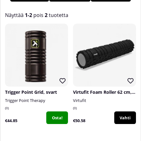
trigger-rullaasi päästäksesi käsiksi triggerpisteisiin ja
lihasjänteisiin. Meillä Tillskottsbolaget on laaja valikoima sekä
vaahtomuovi- että trigger-rullia eri malleissa, useilta eri
Näyttää
1-2
pois
2
tuotetta
tunnetuilta tuotemerkeiltä!
Tuotteet
Trigger Point Grid, svart
Virtufit Foam Roller 62 cm, black
Trigger Point Therapy
Virtufit
0
0
Osta!
Vahti
€44.85
€50.58