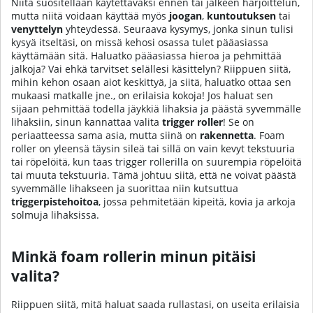
Niitä suositellaan käytettäväksi ennen tai jälkeen harjoittelun,
mutta niitä voidaan käyttää myös
joogan
,
kuntoutuksen
tai
venyttelyn
yhteydessä. Seuraava kysymys, jonka sinun tulisi
kysyä itseltäsi, on missä kehosi osassa tulet pääasiassa
käyttämään sitä. Haluatko pääasiassa hieroa ja pehmittää
jalkoja? Vai ehkä tarvitset selällesi käsittelyn? Riippuen siitä,
mihin kehon osaan aiot keskittyä, ja siitä, haluatko ottaa sen
mukaasi matkalle jne., on erilaisia kokoja! Jos haluat sen
sijaan pehmittää todella jäykkiä lihaksia ja päästä syvemmälle
lihaksiin, sinun kannattaa valita
trigger roller
! Se on
periaatteessa sama asia, mutta siinä on
rakennetta
. Foam
roller on yleensä täysin sileä tai sillä on vain kevyt tekstuuria
tai röpelöitä, kun taas trigger rollerilla on suurempia röpelöitä
tai muuta tekstuuria. Tämä johtuu siitä, että ne voivat päästä
syvemmälle lihakseen ja suorittaa niin kutsuttua
triggerpistehoitoa
, jossa pehmitetään kipeitä, kovia ja arkoja
solmuja lihaksissa.
Minkä foam rollerin minun pitäisi
valita?
Riippuen siitä, mitä haluat saada rullastasi, on useita erilaisia