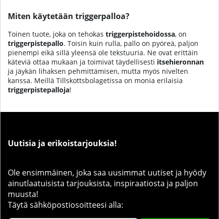
Miten käytetään triggerpalloa?
Toinen tuote, joka on tehokas
triggerpistehoidossa
, on
triggerpistepallo
. Toisin kuin rulla, pallo on pyöreä, paljon
pienempi eikä sillä yleensä ole tekstuuria. Ne ovat erittäin
käteviä ottaa mukaan ja toimivat täydellisesti
itsehieronnan
ja jäykän lihaksen pehmittämisen, mutta myös nivelten
kanssa. Meillä Tillskottsbolagetissa on monia erilaisia
triggerpistepalloja
!
Uutisia ja erikoistarjouksia!
Ole ensimmäinen, joka saa uusimmat uutiset ja hyödy
ainutlaatuisista tarjouksista, inspiraatiosta ja paljon
muusta!
Täytä sähköpostiosoitteesi alla: