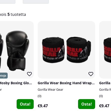
ois
5
tuotetta
Gorilla Wear Mosby Boxing Gloves, black
Gorilla Wear Boxing Hand Wraps, black - 4 m
ar
Gorilla Wear Gear
Gorilla
0
0
Osta!
Osta!
€9.47
€9.47