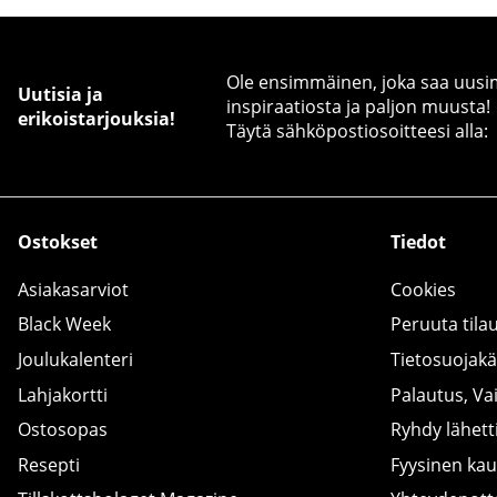
Ole ensimmäinen, joka saa uusimm
Uutisia ja
inspiraatiosta ja paljon muusta!
erikoistarjouksia!
Täytä sähköpostiosoitteesi alla:
Ostokset
Tiedot
Asiakasarviot
Cookies
Black Week
Peruuta tila
Joulukalenteri
Tietosuojak
Lahjakortti
Palautus, Va
Ostosopas
Ryhdy lähetti
Resepti
Fyysinen ka