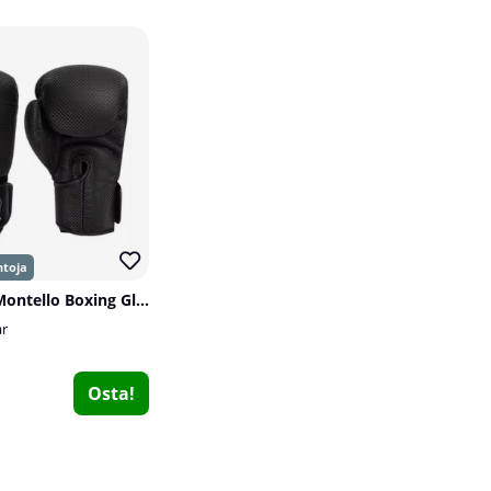
Gorilla Wear Montello Boxing Gloves, black
ar
Osta!