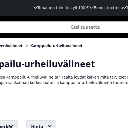
Ilmainen toimitus yli 100 €!
Bonus tuotteita
eenivälineet
Kamppailu-urheiluvälineet
ailu-urheiluvälineet
sä kamppailu-urheiluvälineitä? Täältä löydät kaiken mitä tarvitset o
an valikoiman korkealaatuisia kamppailu-urheiluvälineitä tunnetui
 tarvikkeita, suojia ja varusteita, jotka täytyy pitää mielessä. Kaikki
taitotasosi. Olit sitten aloittelija tai kilpailet huipputasolla, tyttö
si meiltä Tillskottsbolaget.
erkki
Hinta