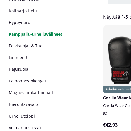
Kotiharjoittelu
Näyttää
1-5
p
Hyppynaru
Tuotteet
Kamppailu-urheiluvälineet
Polvisuojat & Tuet
Linimentti
Hajusuola
Painonnostokengät
Magnesiumkarbonaatti
Hierontavasara
Gorilla Wear Ge
0
Urheiluteippi
€42.93
Voimannostovyö