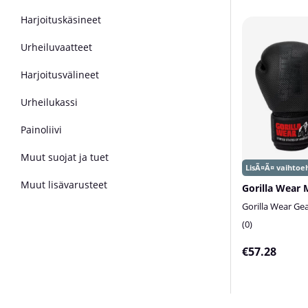
Harjoituskäsineet
Urheiluvaatteet
Harjoitusvälineet
Urheilukassi
Painoliivi
Muut suojat ja tuet
Muut lisävarusteet
Gorilla Wear Ge
0
€57.28