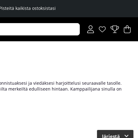
Pisteitä kaikista ostoksistasi
Toivelista
Lukumäärä toiveli
.
Os
Mä
.
nnistuaksesi ja viedäksesi harjoittelusi seuraavalle tasolle.
lta merkeiltä edulliseen hintaan. Kamppailijana sinulla on
 riippuu siitä, minkälaista kamppailulajia harrastat, ikäsi,
 tai poika, meillä on tarvitsemasi varusteet. Hanki kamppailu-
Järjestä