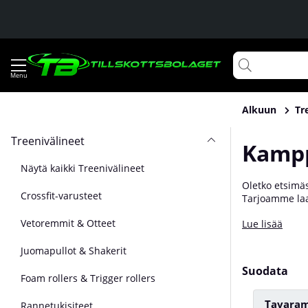
Alkuun
Tr
Treenivälineet
Kampp
Näytä kaikki Treenivälineet
Oletko etsimäs
Crossfit-varusteet
Tarjoamme laaj
monia erilaisia
Vetoremmit & Otteet
Lue lisää
sukupuolesi ja 
urheiluvälinee
Juomapullot & Shakerit
Suodata
Foam rollers & Trigger rollers
Tavaram
Rannetukisiteet