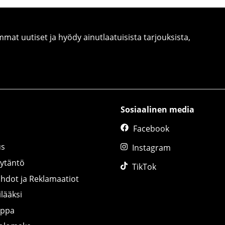
at uutiset ja hyödy ainutlaatuisista tarjouksista,
Sosiaalinen media
Facebook
us
Instagram
äytäntö
TikTok
ihdot ja Reklamaatiot
lääksi
uppa