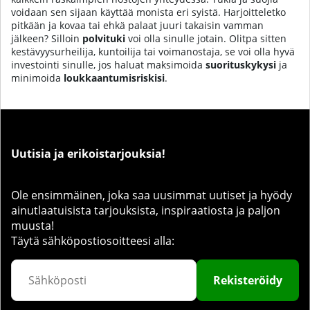
voidaan sen sijaan käyttää monista eri syistä. Harjoitteletko
pitkään ja kovaa tai ehkä palaat juuri takaisin vamman
jälkeen? Silloin
polvituki
voi olla sinulle jotain. Olitpa sitten
kestävyysurheilija, kuntoilija tai voimanostaja, se voi olla hyvä
investointi sinulle, jos haluat maksimoida
suorituskykysi
ja
minimoida
loukkaantumisriskisi
.
Uutisia ja erikoistarjouksia!
Ole ensimmäinen, joka saa uusimmat uutiset ja hyödy
ainutlaatuisista tarjouksista, inspiraatiosta ja paljon
muusta!
Täytä sähköpostiosoitteesi alla:
Rekisteröidy