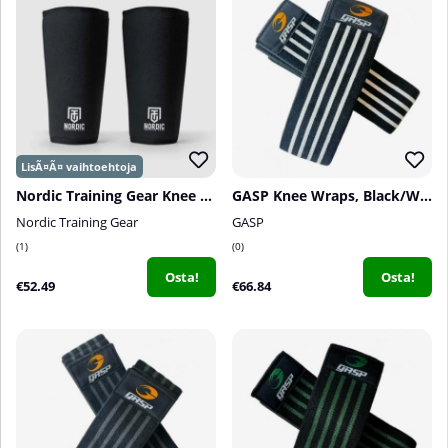
Nordic Training Gear Knee Sleeves, 7 mm
GASP Knee Wraps, Black/White
Nordic Training Gear
GASP
1
0
Osta!
Osta!
€52.49
€66.84