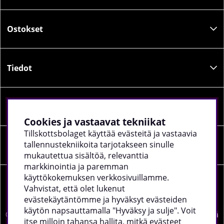
Ostokset
Tiedot
Sosiaalinen media
Cookies ja vastaavat tekniikat
Tillskottsbolaget käyttää evästeitä ja vastaavia
tallennustekniikoita tarjotakseen sinulle
Yrityksen tiedot
mukautettua sisältöä, relevanttia
markkinointia ja paremman
käyttökokemuksen verkkosivuillamme.
Vahvistat, että olet lukenut
evästekäytäntömme ja hyväksyt evästeiden
käytön napsauttamalla "Hyväksy ja sulje". Voit
©
2026 tillskottsbolaget.fi. Käytämme evästeitä -
lue lisää
itse milloin tahansa hallita, mitkä evästeet