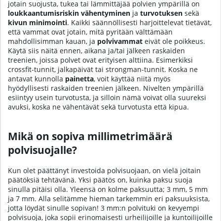
jotain suojusta, tukea tai lämmittäjää polvien ympärillä on
loukkaantumisriskin vähentyminen
ja
turvotuksen
sekä
kivun minimointi
. Kaikki säännöllisesti harjoittelevat tietävät,
että vammat ovat jotain, mitä pyritään välttämään
mahdollisimman kauan, ja
polvivammat
eivät ole poikkeus.
Käytä siis näitä ennen, aikana ja/tai jälkeen raskaiden
treenien, joissa polvet ovat erityisen alttiina. Esimerkiksi
crossfit-tunnit, jalkapäivät tai strongman-tunnit. Koska ne
antavat kunnolla
painetta
, voit käyttää niitä myös
hyödyllisesti raskaiden treenien jälkeen. Nivelten ympärillä
esiintyy usein turvotusta, ja silloin nämä voivat olla suureksi
avuksi, koska ne vähentävät sekä turvotusta että kipua.
Mikä on sopiva millimetrimäärä
polvisuojalle?
Kun olet päättänyt investoida polvisuojaan, on vielä joitain
päätöksiä tehtävänä. Yksi päätös on, kuinka paksu suoja
sinulla pitäisi olla. Yleensä on kolme paksuutta; 3 mm, 5 mm
ja 7 mm. Alla selitämme hieman tarkemmin eri paksuuksista,
jotta löydät sinulle sopivan! 3 mm:n polvituki on kevyempi
polvisuoja, joka sopii erinomaisesti urheilijoille ja kuntoilijoille