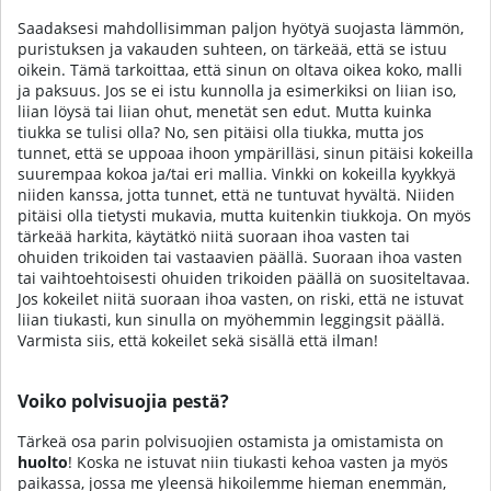
Saadaksesi mahdollisimman paljon hyötyä suojasta lämmön,
puristuksen ja vakauden suhteen, on tärkeää, että se istuu
oikein. Tämä tarkoittaa, että sinun on oltava oikea koko, malli
ja paksuus. Jos se ei istu kunnolla ja esimerkiksi on liian iso,
liian löysä tai liian ohut, menetät sen edut. Mutta kuinka
tiukka se tulisi olla? No, sen pitäisi olla tiukka, mutta jos
tunnet, että se uppoaa ihoon ympärilläsi, sinun pitäisi kokeilla
suurempaa kokoa ja/tai eri mallia. Vinkki on kokeilla kyykkyä
niiden kanssa, jotta tunnet, että ne tuntuvat hyvältä. Niiden
pitäisi olla tietysti mukavia, mutta kuitenkin tiukkoja. On myös
tärkeää harkita, käytätkö niitä suoraan ihoa vasten tai
ohuiden trikoiden tai vastaavien päällä. Suoraan ihoa vasten
tai vaihtoehtoisesti ohuiden trikoiden päällä on suositeltavaa.
Jos kokeilet niitä suoraan ihoa vasten, on riski, että ne istuvat
liian tiukasti, kun sinulla on myöhemmin leggingsit päällä.
Varmista siis, että kokeilet sekä sisällä että ilman!
Voiko polvisuojia pestä?
Tärkeä osa parin polvisuojien ostamista ja omistamista on
huolto
! Koska ne istuvat niin tiukasti kehoa vasten ja myös
paikassa, jossa me yleensä hikoilemme hieman enemmän,