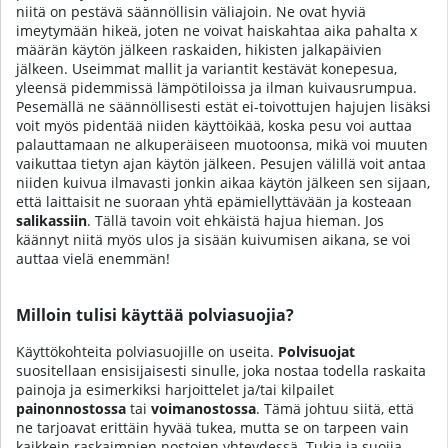
niitä on pestävä säännöllisin väliajoin. Ne ovat hyviä
imeytymään hikeä, joten ne voivat haiskahtaa aika pahalta x
määrän käytön jälkeen raskaiden, hikisten jalkapäivien
jälkeen. Useimmat mallit ja variantit kestävät konepesua,
yleensä pidemmissä lämpötiloissa ja ilman kuivausrumpua.
Pesemällä ne säännöllisesti estät ei-toivottujen hajujen lisäksi
voit myös pidentää niiden käyttöikää, koska pesu voi auttaa
palauttamaan ne alkuperäiseen muotoonsa, mikä voi muuten
vaikuttaa tietyn ajan käytön jälkeen. Pesujen välillä voit antaa
niiden kuivua ilmavasti jonkin aikaa käytön jälkeen sen sijaan,
että laittaisit ne suoraan yhtä epämiellyttävään ja kosteaan
salikassiin
. Tällä tavoin voit ehkäistä hajua hieman. Jos
käännyt niitä myös ulos ja sisään kuivumisen aikana, se voi
auttaa vielä enemmän!
Milloin tulisi käyttää polviasuojia?
Käyttökohteita polviasuojille on useita.
Polvisuojat
suositellaan ensisijaisesti sinulle, joka nostaa todella raskaita
painoja ja esimerkiksi harjoittelet ja/tai kilpailet
painonnostossa
tai
voimanostossa
. Tämä johtuu siitä, että
ne tarjoavat erittäin hyvää tukea, mutta se on tarpeen vain
kaikkein raskaimpien nostojen yhteydessä. Tukia ja suojia