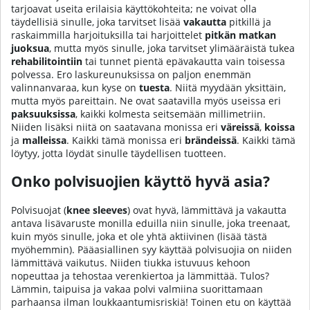
tarjoavat useita erilaisia käyttökohteita; ne voivat olla
täydellisiä sinulle, joka tarvitset lisää
vakautta
pitkillä ja
raskaimmilla harjoituksilla tai harjoittelet
pitkän matkan
juoksua
, mutta myös sinulle, joka tarvitset ylimääräistä tukea
rehabilitointiin
tai tunnet pientä epävakautta vain toisessa
polvessa. Ero laskureunuksissa on paljon enemmän
valinnanvaraa, kun kyse on
tuesta
. Niitä myydään yksittäin,
mutta myös pareittain. Ne ovat saatavilla myös useissa eri
paksuuksissa
, kaikki kolmesta seitsemään millimetriin.
Niiden lisäksi niitä on saatavana monissa eri
väreissä
,
koissa
ja
malleissa
. Kaikki tämä monissa eri
brändeissä
. Kaikki tämä
löytyy, jotta löydät sinulle täydellisen tuotteen.
Onko polvisuojien käyttö hyvä asia?
Polvisuojat (
knee sleeves
) ovat hyvä, lämmittävä ja vakautta
antava lisävaruste monilla eduilla niin sinulle, joka treenaat,
kuin myös sinulle, joka et ole yhtä aktiivinen (lisää tästä
myöhemmin). Pääasiallinen syy käyttää polvisuojia on niiden
lämmittävä vaikutus. Niiden tiukka istuvuus kehoon
nopeuttaa ja tehostaa verenkiertoa ja lämmittää. Tulos?
Lämmin, taipuisa ja vakaa polvi valmiina suorittamaan
parhaansa ilman loukkaantumisriskiä! Toinen etu on käyttää