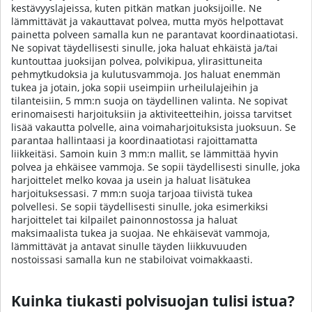
kestävyyslajeissa, kuten pitkän matkan juoksijoille. Ne
lämmittävät ja vakauttavat polvea, mutta myös helpottavat
painetta polveen samalla kun ne parantavat koordinaatiotasi.
Ne sopivat täydellisesti sinulle, joka haluat ehkäistä ja/tai
kuntouttaa juoksijan polvea, polvikipua, ylirasittuneita
pehmytkudoksia ja kulutusvammoja. Jos haluat enemmän
tukea ja jotain, joka sopii useimpiin urheilulajeihin ja
tilanteisiin, 5 mm:n suoja on täydellinen valinta. Ne sopivat
erinomaisesti harjoituksiin ja aktiviteetteihin, joissa tarvitset
lisää vakautta polvelle, aina voimaharjoituksista juoksuun. Se
parantaa hallintaasi ja koordinaatiotasi rajoittamatta
liikkeitäsi. Samoin kuin 3 mm:n mallit, se lämmittää hyvin
polvea ja ehkäisee vammoja. Se sopii täydellisesti sinulle, joka
harjoittelet melko kovaa ja usein ja haluat lisätukea
harjoituksessasi. 7 mm:n suoja tarjoaa tiivistä tukea
polvellesi. Se sopii täydellisesti sinulle, joka esimerkiksi
harjoittelet tai kilpailet painonnostossa ja haluat
maksimaalista tukea ja suojaa. Ne ehkäisevät vammoja,
lämmittävät ja antavat sinulle täyden liikkuvuuden
nostoissasi samalla kun ne stabiloivat voimakkaasti.
Kuinka tiukasti polvisuojan tulisi istua?