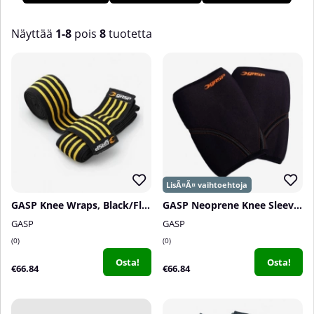
polvisuojia ja polvitukia. Meillä Tillskottsbolagetissa löydät
laajan valikoiman polvisuojia ja suojia!
Näyttää
1-8
pois
8
tuotetta
Tuotteet
GASP Knee Wraps, Black/Flame
GASP Neoprene Knee Sleeve, black
GASP
GASP
0
0
Osta!
Osta!
€66.84
€66.84