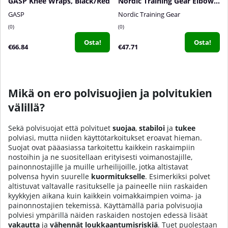
GASP Knee Wraps, Black/Red
Nordic Training Gear Elbow Sleeves, 5-7 mm
GASP
Nordic Training Gear
0
0
Osta!
Osta!
€66.84
€47.71
Mikä on ero polvisuojien ja polvitukien
välillä?
Sekä polvisuojat että polvituet
suojaa
,
stabiloi
ja
tukee
polviasi, mutta niiden käyttötarkoitukset eroavat hieman.
Suojat ovat pääasiassa tarkoitettu kaikkein raskaimpiin
nostoihin ja ne suositellaan erityisesti voimanostajille,
painonnostajille ja muille urheilijoille, jotka altistavat
polvensa hyvin suurelle
kuormitukselle
. Esimerkiksi polvet
altistuvat valtavalle rasitukselle ja paineelle niin raskaiden
kyykkyjen aikana kuin kaikkein voimakkaimpien voima- ja
painonnostajien tekemissä. Käyttämällä paria polvisuojia
polviesi ympärillä näiden raskaiden nostojen edessä lisäät
vakautta
ja
vähennät loukkaantumisriskiä
. Tuet puolestaan