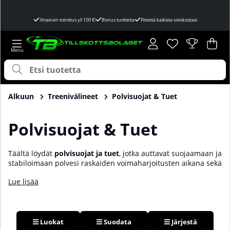
Ilmainen toimitus yli 100 €!
Bonus tuotteita
Pisteitä kaikista ostoksistasi
Toivelista
Lukumäärä toivel
.
Ost
Mää
.
Alkuun
Treenivälineet
Polvisuojat & Tuet
Polvisuojat & Tuet
Täältä löydät
polvisuojat ja tuet
, jotka auttavat suojaamaan ja
stabiloimaan polvesi raskaiden voimaharjoitusten aikana sekä
ehkäisevät ja kuntouttavat ylikuormitusta ja rasitusvammoja.
Lue lisää
Polvi on erittäin altis osa kehoa, erityisesti raskaiden
voimaharjoitusten, juoksun ja painonnoston aikana.
Käyttämällä polvisuojia, polvitukia tai muita polvisuojauksen
muotoja voit stabiloida polvesi, parantaa suorituskykyäsi ja
ehkäistä/kuntouttaa vammoja. Tarjolla on useita erilaisia
Luokat
Suodata
Järjestä