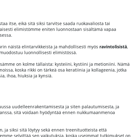
aa itse, eikä sitä siksi tarvitse saada ruokavaliosta tai
rtaisesti elimistömme eniten luonnostaan sisältämä vapaa
sessa.
äärin näistä elintarvikkeista ja mahdollisesti myös
ravintolisistä
,
tä muodostuu luonnollisesti elimistössä.
ämme on kolme tällaista: kysteiini, kystiini ja metioniini. Nämä
issa, koska rikki on tärkeä osa keratiinia ja kollageenia, jotka
a, ihoa, hiuksia ja kynsiä.
tuussa uudelleenrakentamisesta ja siten palautumisesta, ja
kanssa, sitä voidaan hyödyntää ennen nukkumaanmenoa
 ja siksi sitä löytyy sekä ennen treenituotteista että
aksemme selvittää sen vaikutuksia, koska useimmat tutkimukset on