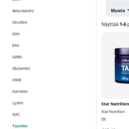
Muoto
Beta-Alaniini
Sitrulliini
Näyttää
1-6
p
DAA
Tuotteet
EAA
GABA
Glutamiini
HMB
Karnitiini
Lysiini
Star Nutrition
Star Nutrition
NAC
0
Tauriini