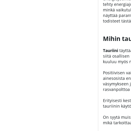
tehty energiaj
minkä vaikutuk
näyttää paran
todisteet täst
Mihin tau
Tauriini
täyttä
siitä osallise
kuuluu myös mi
Positiivisen v
ainesosista e
väsymykseen ja
rasvanpolttoa 
Erityisesti ke
tauriinin käyt
On syytä muist
mikä tarkoitta