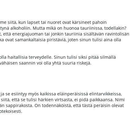
 siitä, kun lapset tai nuoret ovat kärsineet pahoin
ettynä alkoholiin. Mutta mikä on huonoa tauriinissa, todellakin?
at, että energiajuoman tai jonkin tauriinia sisältävän ravintolisän
a ovat samankaltaisia piristäviä, joten sinun tulisi aina olla
aitallisia terveydelle. Sinun tulisi siksi pitää silmällä
 vähäisen saannin voi olla yhtä suuria riskejä.
ja se esiintyy myös kaikissa eläinperäisissä elintarvikkeissa,
 siitä, että se tulisi härkien virtsasta, ei pidä paikkaansa. Nimi
rän sappirakosta. On todennäköistä, että tästä peräisin olevat
otekoisesti.