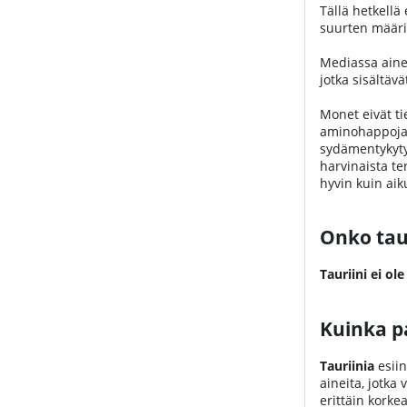
Tällä hetkellä 
suurten määrie
Mediassa aine 
jotka sisältävät
Monet eivät tie
aminohappoja. 
sydämentykytys
harvinaista te
hyvin kuin aiku
Onko taur
Tauriini ei ole
Kuinka pa
Tauriinia
esiin
aineita, jotka
erittäin korke