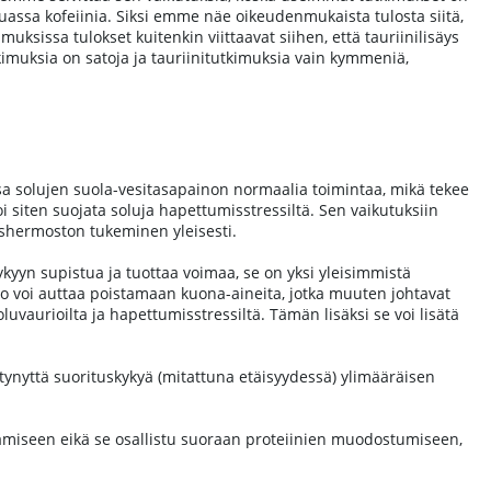
uassa kofeiinia. Siksi emme näe oikeudenmukaista tulosta siitä,
ksissa tulokset kuitenkin viittaavat siihen, että tauriinilisäys
tkimuksia on satoja ja tauriinitutkimuksia vain kymmeniä,
 solujen suola-vesitasapainon normaalia toimintaa, mikä tekee
i siten suojata soluja hapettumisstressiltä. Sen vaikutuksiin
ushermoston tukeminen yleisesti.
ykyyn supistua ja tuottaa voimaa, se on yksi yleisimmistä
o voi auttaa poistamaan kuona-aineita, jotka muuten johtavat
uvaurioilta ja hapettumisstressiltä. Tämän lisäksi se voi lisätä
sääntynyttä suorituskykyä (mitattuna etäisyydessä) ylimääräisen
äämiseen eikä se osallistu suoraan proteiinien muodostumiseen,