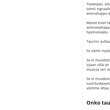
Tiedetään, ett
toimii signaa
aminohappo eik
Monet eivät ti
aminovoihappo
hyvinvoivaksi.
Tauriini autt
Se toimii myös
Se ei muodosta
sijaan sillä 
muassa sen va
Se ei muodosta
suorituskyvyst
voimme ottaa j
Onko taur