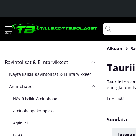
Alkuun
Ra
Ravintolisät & Elintarvikkeet
Taurii
Näytä kaikki Ravintolisät & Elintarvikkeet
Tauriini
on ami
Aminohapot
energiajuomiss
vuoksi siihen,
Näytä kaikki Aminohapot
Lue lisää
käytetään kuit
tilanteissa. Os
Aminohappokompleksi
Suodata
Arginiini
Tavaram
BCAA