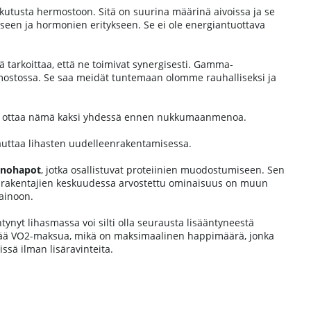
ikutusta hermostoon. Sitä on suurina määrinä aivoissa ja se
een ja hormonien eritykseen. Se ei ole energiantuottava
 tarkoittaa, että ne toimivat synergisesti. Gamma-
ostossa. Se saa meidät tuntemaan olomme rauhalliseksi ja
llistä ottaa nämä kaksi yhdessä ennen nukkumaanmenoa.
 auttaa lihasten uudelleenrakentamisessa.
nohapot
, jotka osallistuvat proteiinien muodostumiseen. Sen
ehonrakentajien keskuudessa arvostettu ominaisuus on muun
ainoon.
tynyt lihasmassa voi silti olla seurausta lisääntyneestä
n lisää VO2-maksua, mikä on maksimaalinen happimäärä, jonka
ssä ilman lisäravinteita.