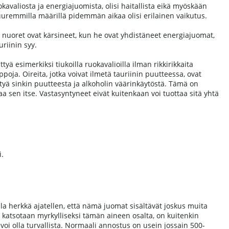
avaliosta ja energiajuomista, olisi haitallista eikä myöskään
 suuremmilla määrillä pidemmän aikaa olisi erilainen vaikutus.
ti nuoret ovat kärsineet, kun he ovat yhdistäneet energiajuomat,
auriinin syy.
ttyä esimerkiksi tiukoilla ruokavalioilla ilman rikkirikkaita
ja. Oireita, jotka voivat ilmetä tauriinin puutteessa, ovat
tyä sinkin puutteesta ja alkoholin väärinkäytöstä. Tämä on
aa sen itse. Vastasyntyneet eivät kuitenkaan voi tuottaa sitä yhtä
i.
lla herkkä ajatellen, että nämä juomat sisältävät joskus muita
ikä katsotaan myrkylliseksi tämän aineen osalta, on kuitenkin
 voi olla turvallista. Normaali annostus on usein jossain 500-