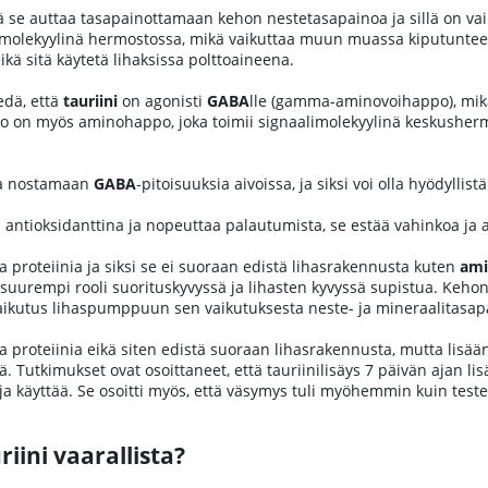
ä se auttaa tasapainottamaan kehon nestetasapainoa ja sillä on va
limolekyylinä hermostossa, mikä vaikuttaa muun muassa kiputuntees
ä sitä käytetä lihaksissa polttoaineena.
edä, että
tauriini
on agonisti
GABA
lle (gamma-aminovoihappo), mikä
 on myös aminohappo, joka toimii signaalimolekyylinä keskusherm
aa nostamaan
GABA
-pitoisuuksia aivoissa, ja siksi voi olla hyödy
 antioksidanttina ja nopeuttaa palautumista, se estää vahinkoa ja
 proteiinia ja siksi se ei suoraan edistä lihasrakennusta kuten
ami
on suurempi rooli suorituskyvyssä ja lihasten kyvyssä supistua. K
ikutus lihaspumppuun sen vaikutuksesta neste- ja mineraalitasap
 proteiinia eikä siten edistä suoraan lihasrakennusta, mutta lisään
ä. Tutkimukset ovat osoittaneet, että tauriinilisäys 7 päivän aja
a käyttää. Se osoitti myös, että väsymys tuli myöhemmin kuin testei
iini vaarallista?