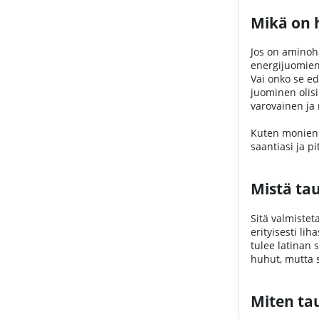
Mikä on 
Jos on aminoh
energijuomien 
Vai onko se ede
juominen olisi 
varovainen ja 
Kuten monien m
saantiasi ja pi
Mistä tau
Sitä valmistet
erityisesti lih
tulee latinan 
huhut, mutta s
Miten ta