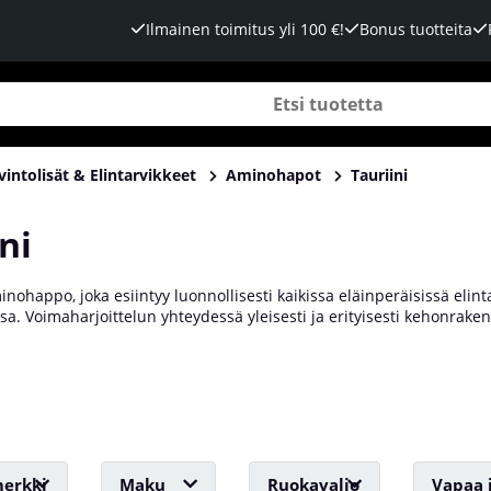
Ilmainen toimitus yli 100 €!
Bonus tuotteita
vintolisät & Elintarvikkeet
Aminohapot
Tauriini
ni
nohappo, joka esiintyy luonnollisesti kaikissa eläinperäisissä elinta
a. Voimaharjoittelun yhteydessä yleisesti ja erityisesti kehonraken
 mitä usein kutsutaan "pumpuksi", mikä on erittäin arvostettu ele
enkin paitsi ennen treeniä myös yleisesti sen positiivisten vaikutus
ta tauriinia meiltä Tillskottsbolagetista!
erkki
Maku
Ruokavalio
Vapaa 