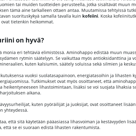
uomien tai muiden tuotteiden perusteella, jotka sisältävät muun m
sen tämä aine tarkalleen ottaen antaa. Muutamissa tehtyissä tutkimu
tavan suorituskykyä samalla tavalla kuin
kofeiini
. Koska kofeiinitu
ä ovat tietenkin heikommat.
riini on hyvä?
ä monia eri tehtäviä elimistössä. Aminohappo edistää muun muassa
n sydämen rytmin säätelyyn. Se vaikuttaa myös antioksidanttina ja vo
neraalien, kuten kalsiumin, säätely soluissa sekä silmien ja kesk
aikutuksensa vuoksi suolatasapainoon, energiatasoihin ja lihasten k
nergiajuomissa. Tutkimukset ovat myös osoittaneet, että aminohapp
 heikentyneeseen lihastoimintaan, lisäksi se voi suojata lihaksia sol
harjoituksen aikana.
stävyysurheilijat, kuten pyöräilijät ja juoksijat, ovat osoittaneet li
ön yhteydessä.
aa, että sitä käytetään pääasiassa lihasvoiman ja kestävyyden lis
a, että se ei suoraan edistä lihasten rakentumista.