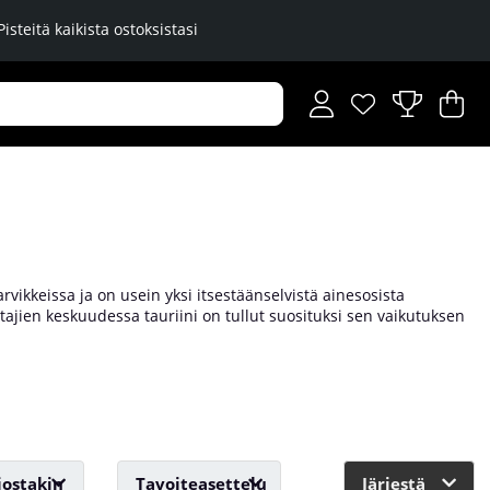
Pisteitä kaikista ostoksistasi
Toivelista
Lukumäärä toiveli
.
Os
Mä
.
rvikkeissa ja on usein yksi itsestäänselvistä ainesosista
tajien keskuudessa tauriini on tullut suosituksi sen vaikutuksen
mentti, kun haluamme saada lisäpotkua treenin aikana. Tauriinia
ten vuoksi suorituskykyyn ja energiatasoihin jopa arkipäiväisissä
jostakin
Tavoiteasettelu
Järjestä