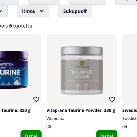
Hinta
Sukupuoli
ois
6
tuotetta
 Taurine, 320 g
Vitaprana Taurine Powder, 330 g
Vitaprana
Swedis
0
0
Osta!
Osta!