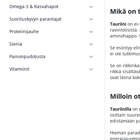
Omega-3 & Rasvahapot
Mikä on t
Suorituskyvyn parantajat
Tauriini
on ei
ravintolisistä
Proteiinijauhe
aminohappo. S
Sieniä
Se esiintyy el
ei ole tutkimus
Painonpudotusta
Se on rikkirik
Vitamiinit
rikkiä sisältä
ovat läsnä koko
Milloin o
Tauriinilla
on m
osittain suur
edistämään p
Hieman paradok
energiajuomist