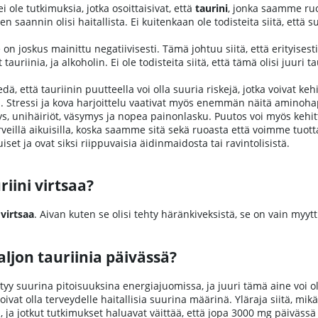
ei ole tutkimuksia, jotka osoittaisivat, että
taurini
, jonka saamme ruok
n saannin olisi haitallista. Ei kuitenkaan ole todisteita siitä, että
on joskus mainittu negatiivisesti. Tämä johtuu siitä, että erityises
 tauriinia, ja alkoholin. Ei ole todisteita siitä, että tämä olisi juuri t
dä, että tauriinin puutteella voi olla suuria riskejä, jotka voivat kehi
Stressi ja kova harjoittelu vaativat myös enemmän näitä aminohappo
, unihäiriöt, väsymys ja nopea painonlasku. Puutos voi myös kehit
rveillä aikuisilla, koska saamme sitä sekä ruoasta että voimme tuott
iset ja ovat siksi riippuvaisia äidinmaidosta tai ravintolisistä.
iini virtsaa?
 virtsaa
. Aivan kuten se olisi tehty häränkiveksistä, se on vain myytt
ljon tauriinia päivässä?
tyy suurina pitoisuuksina energiajuomissa, ja juuri tämä aine voi o
 voivat olla terveydelle haitallisia suurina määrinä. Yläraja siitä, m
a, ja jotkut tutkimukset haluavat väittää, että jopa 3000 mg päivässä