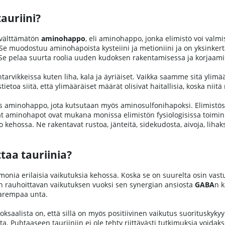
auriini?
-välttämätön
aminohappo
, eli aminohappo, jonka elimistö voi valmist
. Se muodostuu aminohapoista kysteiini ja metioniini ja on yksinke
e pelaa suurta roolia uuden kudoksen rakentamisessa ja korjaami
intarvikkeissa kuten liha, kala ja äyriäiset. Vaikka saamme sitä ylim
tietoa siitä, että ylimääräiset määrät olisivat haitallisia, koska nii
as aminohappo, jota kutsutaan myös aminosulfonihapoksi. Elimistöss
vät aminohapot ovat mukana monissa elimistön fysiologisissa toiminno
 kehossa. Ne rakentavat rustoa, jänteitä, sidekudosta, aivoja, lihaksi
ttaa tauriinia?
onia erilaisia vaikutuksia kehossa. Koska se on suurelta osin vas
en rauhoittavan vaikutuksen vuoksi sen synergian ansiosta
GABA
n 
arempaa unta.
saalista on, että sillä on myös positiivinen vaikutus suorituskykyyn,
a. Puhtaaseen tauriiniin ei ole tehty riittävästi tutkimuksia void