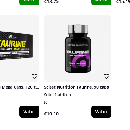
€18.25
€15.1
Olimp Taurine Mega Caps, 120 caps
Scitec Nutrition Taurine, 90 caps
Scitec Nutrition
0
Vahti
Vahti
€10.10