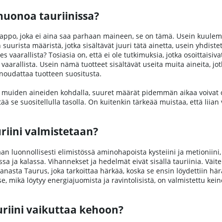
huonoa tauriinissa?
appo, joka ei aina saa parhaan maineen, se on tämä. Usein kuulemme
suurista määristä, jotka sisältävät juuri tätä ainetta, usein yhdist
s vaarallista? Tosiasia on, että ei ole tutkimuksia, jotka osoittaisiv
vaarallista. Usein nämä tuotteet sisältävät useita muita aineita, jotk
noudattaa tuotteen suositusta.
uiden aineiden kohdalla, suuret määrät pidemmän aikaa voivat olla h
tää se suositellulla tasolla. On kuitenkin tärkeää muistaa, että liian
riini valmistetaan?
aan luonnollisesti elimistössä aminohapoista kysteiini ja metioniini, 
assa ja kalassa. Vihannekset ja hedelmät eivät sisällä tauriinia. Väite
sanasta Taurus, joka tarkoittaa härkää, koska se ensin löydettiin hä
e, mikä löytyy energiajuomista ja ravintolisistä, on valmistettu kein
uriini vaikuttaa kehoon?