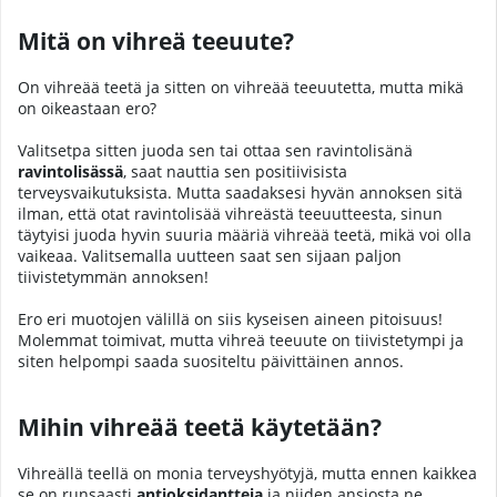
Mitä on vihreä teeuute?
On vihreää teetä ja sitten on vihreää teeuutetta, mutta mikä
on oikeastaan ero?
Valitsetpa sitten juoda sen tai ottaa sen ravintolisänä
ravintolisässä
, saat nauttia sen positiivisista
terveysvaikutuksista. Mutta saadaksesi hyvän annoksen sitä
ilman, että otat ravintolisää vihreästä teeuutteesta, sinun
täytyisi juoda hyvin suuria määriä vihreää teetä, mikä voi olla
vaikeaa. Valitsemalla uutteen saat sen sijaan paljon
tiivistetymmän annoksen!
Ero eri muotojen välillä on siis kyseisen aineen pitoisuus!
Molemmat toimivat, mutta vihreä teeuute on tiivistetympi ja
siten helpompi saada suositeltu päivittäinen annos.
Mihin vihreää teetä käytetään?
Vihreällä teellä on monia terveyshyötyjä, mutta ennen kaikkea
se on runsaasti
antioksidantteja
ja niiden ansiosta ne