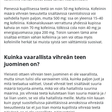
Pienessä kupillisessa teetä on noin 50 mg kofeiinia. Kofeiinin
määrä vihreän teeuutetta sisältävissä ravintolisissä voi
vaihdella hyvin paljon, mutta 500 mg: ssa on yleensä 15–40
mg kofeiinia. Kokonaiskuvaan verrattuna yhdessä kupissa
kahvia on noin 70 mg kofeiinia, tölkissä cola noin 40 mg ja
energiajuomassa jopa 200 mg. Toisin sanoen tämä aine
sisältää erittäin vähän kofeiinia ja sen voi ottaa myös
kofeiinille herkät tai muista syistä sen välttämistä suosivat.
Kuinka vaarallista vihreän teen
juominen on?
Yleisesti ottaen vihreän teen juominen ei ole vaarallista,
mutta sinun tulisi olla varovainen siitä, kuinka paljon juot ja
mitä teelaatua valitset. Useat vihreät teet sisältävät suuria
määriä torjunta-aineita, mikä voi olla haitallista suurina
määrinä. Jos vihreää teetä kulutetaan liian suuria määriä ja /
tai liian usein, se voi olla haitallista meille. Mutta niin kauan
kuin pysyt suositelluissa päivittäisissä annoksissa vihreästä
teeuutteesta tai et juo liian monta kupillista vihreää teetä