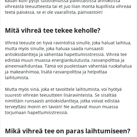
kauan kuin pysyt suositelluissa päivittäisissä annoksissa
vihreästä teeuutteesta tai et juo liian monta kupillista vihreää
teetä päivässä, se ei ole vaarallista, päinvastoin!
Mitä vihreä tee tekee keholle?
Vihreä teeuute on hyvä ravintolisä sinulle, joka haluat laihtua,
mutta myös sinulle, joka haluaa saada runsaasti
antioksidantteja ja vähentää hapettumisstressiä. Vihreä tee
edistää muun muassa energiankulutusta, rasvanpolttoa ja
aineenvaihduntaa. Tämä voi puolestaan vähentää ruokahalua
ja makeanhimoa, lisätä rasvanpolttoa ja helpottaa
laihtumista.
Mutta myös sinä, joka et tavoittele laihtumista, voi hyötyä
suuresti vihreän teeuutteen lisäravinteista. Se sisältää
nimittäin runsaasti antioksidantteja, jotka voivat edistää
terveyttäsi monin eri tavoin! Ne auttavat muun muassa
torjumaan hapettumisstressiä.
Mikä vihreä tee on paras laihtumiseen?