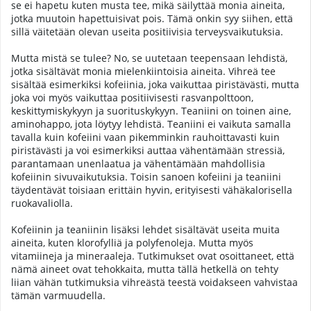
se ei hapetu kuten musta tee, mikä säilyttää monia aineita,
jotka muutoin hapettuisivat pois. Tämä onkin syy siihen, että
sillä väitetään olevan useita positiivisia terveysvaikutuksia.
Mutta mistä se tulee? No, se uutetaan teepensaan lehdistä,
jotka sisältävät monia mielenkiintoisia aineita. Vihreä tee
sisältää esimerkiksi kofeiinia, joka vaikuttaa piristävästi, mutta
joka voi myös vaikuttaa positiivisesti rasvanpolttoon,
keskittymiskykyyn ja suorituskykyyn. Teaniini on toinen aine,
aminohappo, jota löytyy lehdistä. Teaniini ei vaikuta samalla
tavalla kuin kofeiini vaan pikemminkin rauhoittavasti kuin
piristävästi ja voi esimerkiksi auttaa vähentämään stressiä,
parantamaan unenlaatua ja vähentämään mahdollisia
kofeiinin sivuvaikutuksia. Toisin sanoen kofeiini ja teaniini
täydentävät toisiaan erittäin hyvin, erityisesti vähäkalorisella
ruokavaliolla.
Kofeiinin ja teaniinin lisäksi lehdet sisältävät useita muita
aineita, kuten klorofylliä ja polyfenoleja. Mutta myös
vitamiineja ja mineraaleja. Tutkimukset ovat osoittaneet, että
nämä aineet ovat tehokkaita, mutta tällä hetkellä on tehty
liian vähän tutkimuksia vihreästä teestä voidakseen vahvistaa
tämän varmuudella.