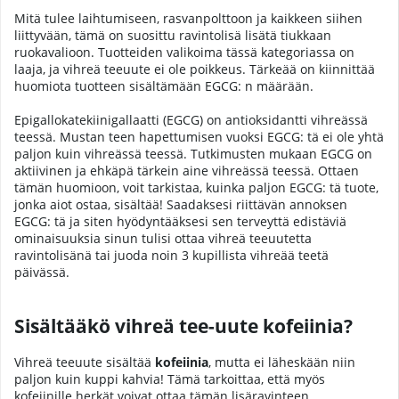
Mitä tulee laihtumiseen, rasvanpolttoon ja kaikkeen siihen
liittyvään, tämä on suosittu ravintolisä lisätä tiukkaan
ruokavalioon. Tuotteiden valikoima tässä kategoriassa on
laaja, ja vihreä teeuute ei ole poikkeus. Tärkeää on kiinnittää
huomiota tuotteen sisältämään EGCG: n määrään.
Epigallokatekiinigallaatti (EGCG) on antioksidantti vihreässä
teessä. Mustan teen hapettumisen vuoksi EGCG: tä ei ole yhtä
paljon kuin vihreässä teessä. Tutkimusten mukaan EGCG on
aktiivinen ja ehkäpä tärkein aine vihreässä teessä. Ottaen
tämän huomioon, voit tarkistaa, kuinka paljon EGCG: tä tuote,
jonka aiot ostaa, sisältää! Saadaksesi riittävän annoksen
EGCG: tä ja siten hyödyntääksesi sen terveyttä edistäviä
ominaisuuksia sinun tulisi ottaa vihreä teeuutetta
ravintolisänä tai juoda noin 3 kupillista vihreää teetä
päivässä.
Sisältääkö vihreä tee-uute kofeiinia?
Vihreä teeuute sisältää
kofeiinia
, mutta ei läheskään niin
paljon kuin kuppi kahvia! Tämä tarkoittaa, että myös
kofeiinille herkät voivat ottaa tämän lisäravinteen.