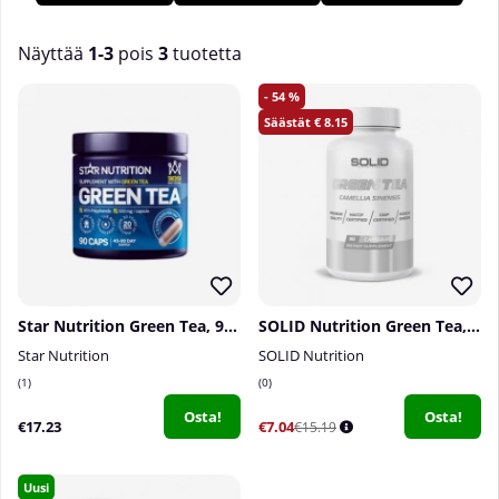
runsaasti antioksidantteja, jotka auttavat muun muassa
torjumaan hapettumisstressiä.
Osta vihreää teetä meiltä
Tillskottsbolagetissa!
Näyttää
1-3
pois
3
tuotetta
Tuotteet
54
8.15
Star Nutrition Green Tea, 90 caps
SOLID Nutrition Green Tea, 90 caps
Star Nutrition
SOLID Nutrition
1
0
Osta!
Osta!
€17.23
€7.04
€15.19
Uusi