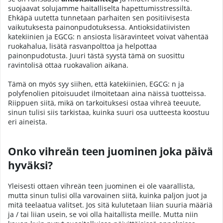
suojaavat solujamme haitalliselta hapettumisstressiltä.
Ehkäpä uutetta tunnetaan parhaiten sen positiivisesta
vaikutuksesta painonpudotuksessa. Antioksidatiivisten
katekiinien ja EGCG: n ansiosta lisäravinteet voivat vähentää
ruokahalua, lisätä rasvanpolttoa ja helpottaa
painonpudotusta. Juuri tästä syystä tämä on suosittu
ravintolisä ottaa ruokavalion aikana.
Tämä on myös syy siihen, että katekiinien, EGCG: n ja
polyfenolien pitoisuudet ilmoitetaan aina näissä tuotteissa.
Riippuen siitä, mikä on tarkoituksesi ostaa vihreä teeuute,
sinun tulisi siis tarkistaa, kuinka suuri osa uutteesta koostuu
eri aineista.
Onko vihreän teen juominen joka päivä
hyväksi?
Yleisesti ottaen vihreän teen juominen ei ole vaarallista,
mutta sinun tulisi olla varovainen siitä, kuinka paljon juot ja
mitä teelaatua valitset. Jos sitä kulutetaan liian suuria määriä
ja / tai liian usein, se voi olla haitallista meille. Mutta niin