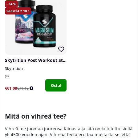
14
10.1
Skytrition Post Workout Stack
Skytrition
0
Osta!
€61.08
€71.18
Mitä on vihreä tee?
Vihreä tee juontaa juurensa Kiinasta ja sitä on kulutettu siellä
yli 4500 vuoden ajan. Vihreää teetä erottaa mustasta se, että