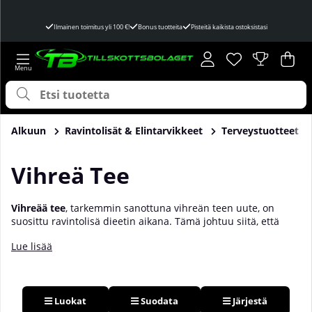
Ilmainen toimitus yli 100 €!
Bonus tuotteita
Pisteitä kaikista ostoksistasi
Toivelista
Lukumäärä toivel
.
Ost
Mää
.
Alkuun
Ravintolisät & Elintarvikkeet
Terveystuotteet
Vihreä Tee
Vihreä
ä
tee
, tarkemmin sanottuna vihreän teen uute,
on
suosittu ravintolisä dieetin aikana. Tämä johtuu siitä, että
vihreä tee
edistää
energiankulutusta, rasvanpolttoa ja
Lue lisää
aineenvaihduntaa, samalla kun se vähentää ruokahalua.
Tämä puolestaan voi helpottaa painonpudotusta!
Vihreän
teen uute
ravintolisänä on myös hyvä vaihtoehto niille, jotka
haluavat hyödyntää sen terveyttä edistäviä ominaisuuksia
ilman suurten vihreän teen määrien juomista. Uute sisältää
Luokat
Suodata
Järjestä