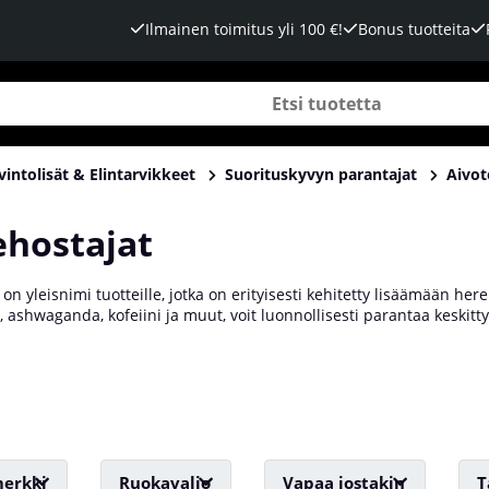
Ilmainen toimitus yli 100 €!
Bonus tuotteita
vintolisät & Elintarvikkeet
Suorituskyvyn parantajat
Aivot
ehostajat
 on yleisnimi tuotteille, jotka on erityisesti kehitetty lisäämään he
i, ashwaganda, kofeiini ja muut, voit luonnollisesti parantaa keskit
opii niin pelaajille ja opiskelijoille kuin kovaa treenaaville urheilijoi
isäämiseksi meiltä, Tillskottsbolagetilta!
erkki
Ruokavalio
Vapaa jostakin
T