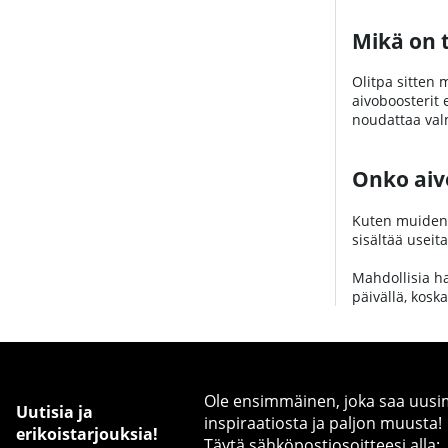
Mikä on 
Olitpa sitten 
aivoboosterit 
noudattaa valm
Onko aiv
Kuten muiden
sisältää useita
Mahdollisia ha
päivällä, kosk
Ole ensimmäinen, joka saa uusimm
Uutisia ja
inspiraatiosta ja paljon muusta!
erikoistarjouksia!
Täytä sähköpostiosoitteesi alla: