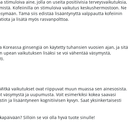
stimuloiva aine, jolla on useita positiivisia terveysvaikutuksia,
tymistä. Kofeiinilla on stimuloiva vaikutus keskushermostoon. Ne
väsymään. Tämä siis edistää lisääntynyttä valppautta kofeiinin
tiota ja lisätä myös rasvanpolttoa.
ja Koreassa ginsengiä on käytetty tuhansien vuosien ajan, ja sitä
en upean vaikutuksen lisäksi se voi vähentää väsymystä,
ti.
on. Mitkä vaikutukset ovat riippuvat muun muassa sen ainesosista.
tavat väsymystä ja uupumusta. Voit esimerkiksi kokea saavasi
ja lisääntyneen kognitiivisen kyvyn. Saat yksinkertaisesti
kapäivään? Silloin se voi olla hyvä tuote sinulle!