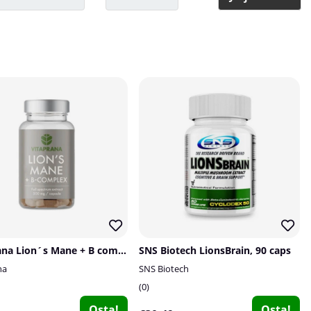
Vitaprana Lion´s Mane + B complex, 50 caps
SNS Biotech LionsBrain, 90 caps
na
SNS Biotech
0
Osta!
Osta!