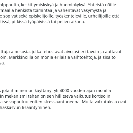
valppautta, keskittymiskykyä ja huomiokykyä. Yhteistä näille
rmaalia henkistä toimintaa ja vähentävät väsymystä ja
ivat sekä opiskelijoille, työskenteleville, urheilijoille että
tissä, pitkissä työpäivissä tai pelien aikana.
uja ainesosia, jotka tehostavat aivojasi eri tavoin ja auttavat
in. Markkinoilla on monia erilaisia vaihtoehtoja, ja sisältö
sa.
jota ihminen on käyttänyt yli 4000 vuoden ajan monilla
ein mekanismi tähän on sen hillitsevä vaikutus kortisolin
ska se vapautuu eniten stressaantuneena. Muita vaikutuksia ovat
ihaskasvun lisääntyminen.