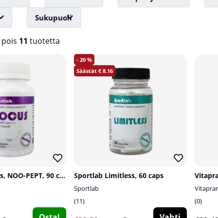
Sukupuoli
pois
11
tuotetta
20
8.16
Sportlab Focus, NOO-PEPT, 90 caps
Sportlab Limitless, 60 caps
Sportlab
Vitapra
11
0
Osta!
Vahti