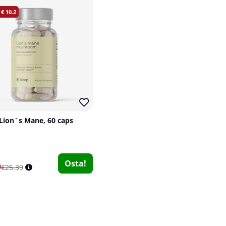
10.2
ion´s Mane, 60 caps
Osta!
9
€25.39