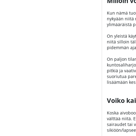
Milloin v
Kun nämä tuott
nykyään niitä 
ylimääräistä p
On yleistä käy
niitä silloin 
pidemmän ajanj
On paljon tila
kuntosaliharjo
pitkiä ja vaat
suoriutua pare
lisäämään kesk
Voiko kai
Koska aivoboos
välttää niitä.
sairaudet tai 
sikiöön/lapseen