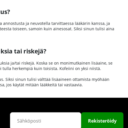
tus?
ua annostusta ja neuvotella tarvittaessa lääkärin kanssa, ja
teesta toiseen, samoin kuin ainesosat. Siksi sinun tulisi aina
sia tai riskejä?
tuksia ja/tai riskejä. Koska se on monimutkainen lisäaine, se
oi tulla herkempiä kuin toisista. Kofeiini on yksi niistä.
s. Siksi sinun tulisi välttää lisäaineen ottamista myöhään
sa, jos käytät mitään lääkkeitä tai vastaavia.
Rekisteröidy