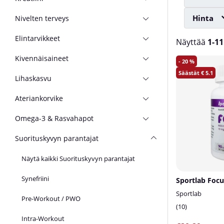
Hinta
Nivelten terveys
Elintarvikkeet
Näyttää
1-11
Kivennäisaineet
Tuotteet
20
5.1
Lihaskasvu
Ateriankorvike
Omega-3 & Rasvahapot
Suorituskyvyn parantajat
Näytä kaikki Suorituskyvyn parantajat
Synefriini
Sportlab
Pre-Workout / PWO
10
Intra-Workout