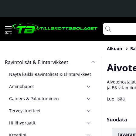
Alkuun
Ra
Ravintolisät & Elintarvikkeet
Aivot
Näytä kaikki Ravintolisät & Elintarvikkeet
Aivotehostajat
Aminohapot
ja B6-vitamiin
Aivotehostaja s
Gainers & Palautuminen
Lue lisää
keskittymisen l
Terveystuotteet
Suodata
Hiilihydraatit
Tavaram
Kreatiini