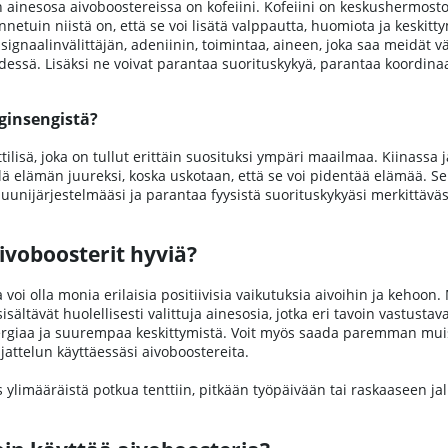
 ainesosa aivoboostereissa on kofeiini. Kofeiini on keskushermostoa 
netuin niistä on, että se voi lisätä valppautta, huomiota ja keskit
 signaalinvälittäjän, adeniinin, toimintaa, aineen, joka saa meidät 
essä. Lisäksi ne voivat parantaa suorituskykyä, parantaa koordinaa
ginsengistä?
tilisä, joka on tullut erittäin suosituksi ympäri maailmaa. Kiinassa 
lä elämän juureksi, koska uskotaan, että se voi pidentää elämää. S
unijärjestelmääsi ja parantaa fyysistä suorituskykyäsi merkittäväs
ivoboosterit hyviä?
a voi olla monia erilaisia positiivisia vaikutuksia aivoihin ja keho
 sisältävät huolellisesti valittuja ainesosia, jotka eri tavoin vastus
iaa ja suurempaa keskittymistä. Voit myös saada paremman muistin 
attelun käyttäessäsi aivoboostereita.
is ylimääräistä potkua tenttiin, pitkään työpäivään tai raskaaseen jal