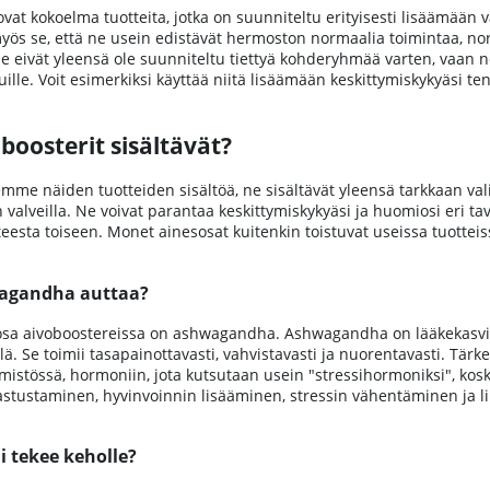
ovat kokoelma tuotteita, jotka on suunniteltu erityisesti lisäämään 
myös se, että ne usein edistävät hermoston normaalia toimintaa, no
eivät yleensä ole suunniteltu tiettyä kohderyhmää varten, vaan ne sop
uille. Voit esimerkiksi käyttää niitä lisäämään keskittymiskykyäsi ten
boosterit sisältävät?
mme näiden tuotteiden sisältöä, ne sisältävät yleensä tarkkaan valitt
valveilla. Ne voivat parantaa keskittymiskykyäsi ja huomiosi eri tavo
teesta toiseen. Monet ainesosat kuitenkin toistuvat useissa tuotteis
agandha auttaa?
osa aivoboostereissa on ashwagandha. Ashwagandha on lääkekasvi, 
lä. Se toimii tasapainottavasti, vahvistavasti ja nuorentavasti. Tärk
mistössä, hormoniin, jota kutsutaan usein "stressihormoniksi", ko
stustaminen, hyvinvoinnin lisääminen, stressin vähentäminen ja l
i tekee keholle?