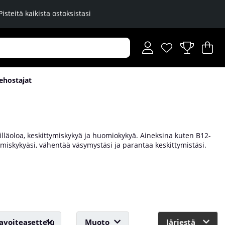
Pisteitä kaikista ostoksistasi
Toivelista
Lukumäärä toiveli
.
Os
Mä
.
ehostajat
reilläoloa, keskittymiskykyä ja huomiokykyä. Aineksina kuten B12-
tymiskykyäsi, vähentää väsymystäsi ja parantaa keskittymistäsi.
lle ja kuntoilijoille. Osta lisäravinteet hereilläolon ja
avoiteasettelu
Muoto
Järjestä