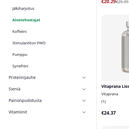
€20.29
€25.39
Jälkiharjoitus
Aivotehostajat
Koffeiini
Stimulantiton PWO
Pumppu
Synefriini
Proteiinijauhe
Sieniä
Vitaprana
Painonpudotusta
1
Vitamiinit
€24.37