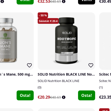
€32.53
€30.4
€40.69
50
20.4
Vitaprana Lion´s Mane, 500 mg, 100 caps
SOLID Nutrition BLACK LINE Nootropic, 100 mega caps
SOLID Nutrition BLACK LINE
Scitec N
0
1
Osta!
Osta!
€20.29
€23.3
€40.69