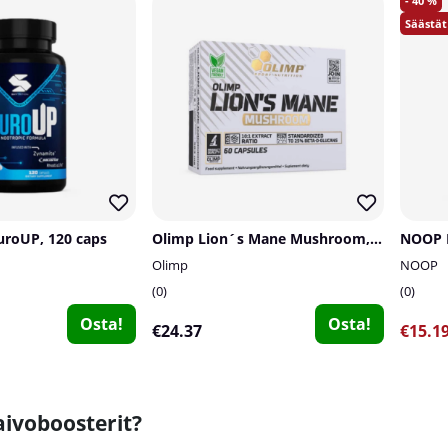
40
uroUP, 120 caps
Olimp Lion´s Mane Mushroom, 60 caps
NOOP L
Olimp
NOOP
0
0
Osta!
Osta!
€24.37
€15.1
aivoboosterit?