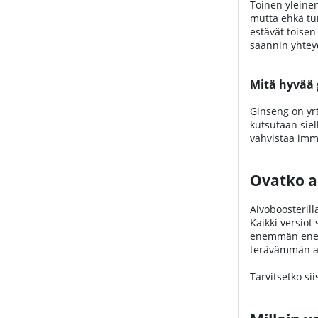
Toinen yleinen
mutta ehkä tun
estävät toisen
saannin yhteyd
Mitä hyvää 
Ginseng on yrt
kutsutaan siel
vahvistaa immu
Ovatko a
Aivoboosterill
Kaikki versiot
enemmän energ
terävämmän aj
Tarvitsetko si