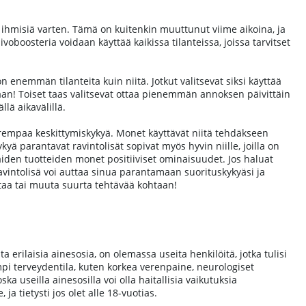
a ihmisiä varten. Tämä on kuitenkin muuttunut viime aikoina, ja
boosteria voidaan käyttää kaikissa tilanteissa, joissa tarvitset
n enemmän tilanteita kuin niitä. Jotkut valitsevat siksi käyttää
ssaan! Toiset taas valitsevat ottaa pienemmän annoksen päivittäin
lä aikavälillä.
parempaa keskittymiskykyä. Monet käyttävät niitä tehdäkseen
 parantavat ravintolisät sopivat myös hyvin niille, joilla on
näiden tuotteiden monet positiiviset ominaisuudet. Jos haluat
avintolisä voi auttaa sinua parantamaan suorituskykyäsi ja
ertaa tai muuta suurta tehtävää kohtaan!
 erilaisia ainesosia, on olemassa useita henkilöitä, jotka tulisi
ompi terveydentila, kuten korkea verenpaine, neurologiset
a useilla ainesosilla voi olla haitallisia vaikutuksia
 ja tietysti jos olet alle 18-vuotias.