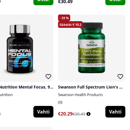
9
€30.49
33
10.2
Scitec Nutrition Mental Focus, 90 caps
Swanson Full Spectrum Lion's Mane Mushroom, 500 mg, 60 caps
utrition
Swanson Health Products
0
Vahti
Vahti
5
€20.29
€30.49