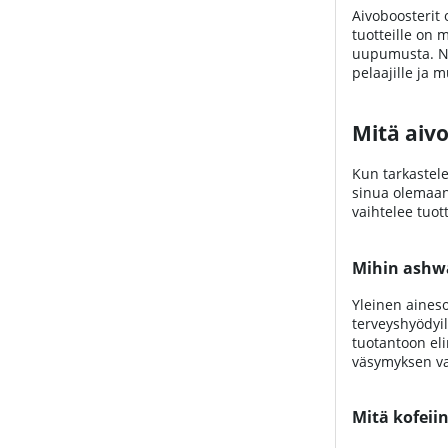
Aivoboosterit 
tuotteille on 
uupumusta. Ne 
pelaajille ja m
Mitä aivo
Kun tarkastele
sinua olemaan 
vaihtelee tuot
Mihin ashw
Yleinen aines
terveyshyödyil
tuotantoon eli
väsymyksen va
Mitä kofeiin