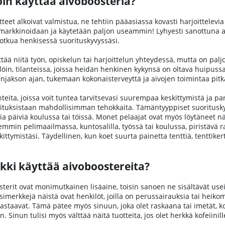
oin käyttää aivoboosteria?
eet alkoivat valmistua, ne tehtiin pääasiassa kovasti harjoittelevi
markkinoidaan ja käytetään paljon useammin! Lyhyesti sanottuna aivo
otkua henkisessä suorituskyvyssäsi.
ttää niitä työn, opiskelun tai harjoittelun yhteydessä, mutta on paljo
tällöin, tilanteissa, joissa heidän henkinen kykynsä on oltava huipu
akson ajan, tukemaan kokonaisterveyttä ja aivojen toimintaa pitkäl
nteita, joissa voit tuntea tarvitsevasi suurempaa keskittymistä ja 
ituksistaan mahdollisimman tehokkaita. Tämäntyyppiset suorituskykyä
ivia päiviä koulussa tai töissä. Monet pelaajat ovat myös löytäneet 
mmin pelimaailmassa, kuntosalilla, työssä tai koulussa, piristävä r
ittymistäsi. Täydellinen, kun koet suurta painetta tenttiä, tenttik
kki käyttää aivoboostereita?
terit ovat monimutkainen lisäaine, toisin sanoen ne sisältävät useita
 Esimerkkejä näistä ovat henkilöt, joilla on perussairauksia tai heik
vastaavat. Tämä pätee myös sinuun, joka olet raskaana tai imetät, kosk
. Sinun tulisi myös välttää näitä tuotteita, jos olet herkkä kofeiinille,