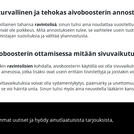
turvallinen ja tehokas aivoboosterin annos
millainen tahansa
ravintolisä
, sinun tulisi aina noudattaa suositelt
eivät ole poikkeus. Mitä annostukseen tulee, se vaihtelee usein tuot
istajan suosituksia ja välttää yliannostusta.
oboosterin ottamisessa mitään sivuvaikutuk
kin
ravintolisien
kohdalla, aivoboosterin käytöllä voi olla sivuvaiku
 ainesosia, jotka lisäksi ovat usein erittäin tiivistettyjä ja joistakin v
ittavaikutuksia voivat olla sydämentykytys, päänsärky ja unettomuu
a se voi häiritä unta. Sinun tulisi myös aina neuvotella lääkärin kans
at uutiset ja hyödy ainutlaatuisista tarjouksista,