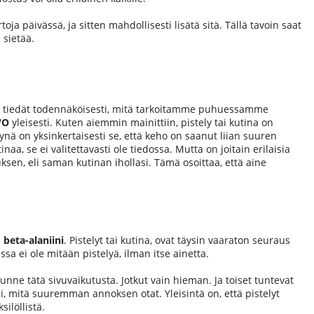
oja päivässä, ja sitten mahdollisesti lisätä sitä. Tällä tavoin saat
 sietää.
ä, tiedät todennäköisesti, mitä tarkoitamme puhuessamme
WO
yleisesti. Kuten aiemmin mainittiin, pistely tai kutina on
nä on yksinkertaisesti se, että keho on saanut liian suuren
a, se ei valitettavasti ole tiedossa. Mutta on joitain erilaisia
tuksen, eli saman kutinan ihollasi. Tämä osoittaa, että aine
i
beta-alaniini
. Pistelyt tai kutina, ovat täysin vaaraton seuraus
sa ei ole mitään pistelyä, ilman itse ainetta.
tunne tätä sivuvaikutusta. Jotkut vain hieman. Ja toiset tuntevat
i, mitä suuremman annoksen otat. Yleisintä on, että pistelyt
ilöllistä.