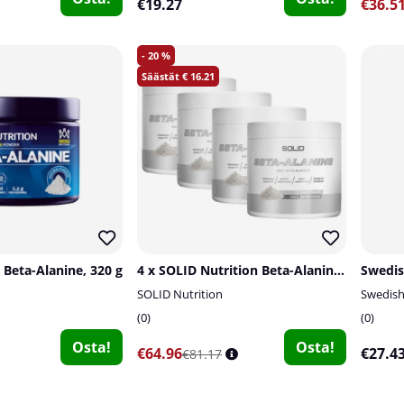
€19.27
€36.5
20
16.21
 Beta-Alanine, 320 g
4 x SOLID Nutrition Beta-Alanine, 320 g
SOLID Nutrition
Swedis
0
0
Osta!
Osta!
€64.96
€27.4
€81.17