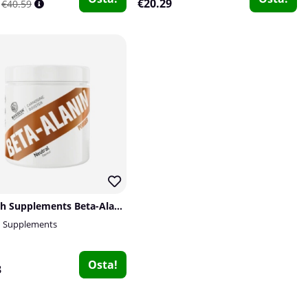
1
€20.29
€40.59
Swedish Supplements Beta-Alanin, 300 g
h Supplements
Osta!
3