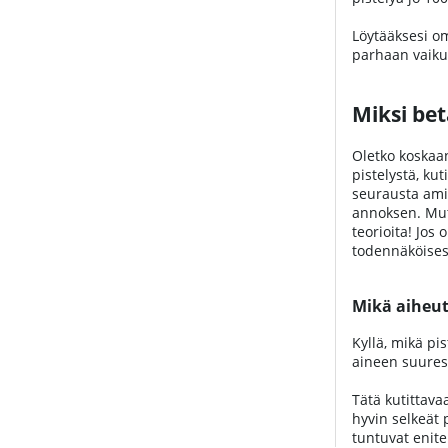
Löytääksesi oma
parhaan vaiku
Miksi bet
Oletko koskaa
pistelystä, ku
seurausta amin
annoksen. Mutt
teorioita! Jos
todennäköisest
Mikä aiheu
Kyllä, mikä pi
aineen suurest
Tätä kutittava
hyvin selkeät 
tuntuvat eniten