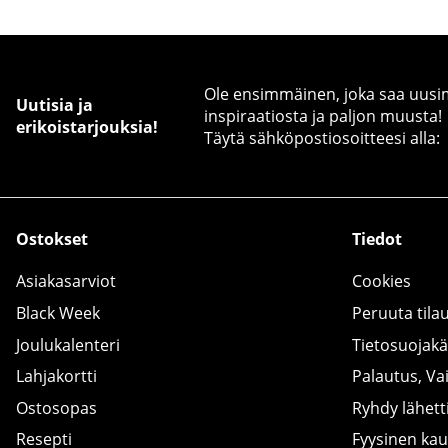
Ole ensimmäinen, joka saa uusimm
Uutisia ja
inspiraatiosta ja paljon muusta!
erikoistarjouksia!
Täytä sähköpostiosoitteesi alla:
Ostokset
Tiedot
Asiakasarviot
Cookies
Black Week
Peruuta tila
Joulukalenteri
Tietosuojak
Lahjakortti
Palautus, Va
Ostosopas
Ryhdy lähetti
Resepti
Fyysinen ka