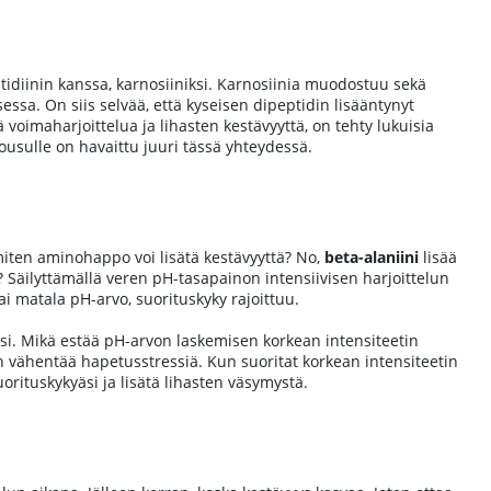
tidiinin kanssa, karnosiiniksi. Karnosiinia muodostuu sekä
sa. On siis selvää, että kyseisen dipeptidin lisääntynyt
ä voimaharjoittelua ja lihasten kestävyyttä, on tehty lukuisia
nousulle on havaittu juuri tässä yhteydessä.
ten aminohappo voi lisätä kestävyyttä? No,
beta-alaniini
lisää
? Säilyttämällä veren pH-tasapainon intensiivisen harjoittelun
ai matala pH-arvo, suorituskyky rajoittuu.
si. Mikä estää pH-arvon laskemisen korkean intensiteetin
ten vähentää hapetusstressiä. Kun suoritat korkean intensiteetin
rituskykyäsi ja lisätä lihasten väsymystä.