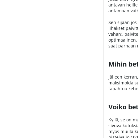
antavan heille
antamaan vaik
Sen sijaan jos
lihakset päivit
vähän), päivit
optimaalinen. 
saat parhaan m
Mihin be
Jälleen kerran
maksimoida suo
tapahtua keho
Voiko bet
Kyllä, se on m
sivuvaikutuksi
myös muilla ke
pistelyä jo 100