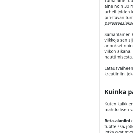
Tämä aine tuot
aine noin 30 m
urheilijoiden 
piristävän tun
paresteesiaksi
Samanlainen ku
viikkoja sen si
annokset noin 
viikon aikana
nauttimisesta.
Latausvaiheen 
kreatiiniin, j
Kuinka pa
Kuten kaikki
mahdollisen va
Beta-alaniini
o
tuotteissa, jo
jotka ovat myö