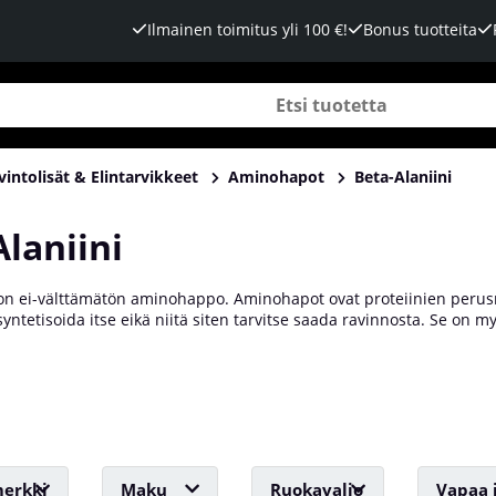
Ilmainen toimitus yli 100 €!
Bonus tuotteita
vintolisät & Elintarvikkeet
Aminohapot
Beta-Alaniini
laniini
n ei-välttämätön aminohappo. Aminohapot ovat proteiinien perusr
 syntetisoida itse eikä niitä siten tarvitse saada ravinnosta. Se on
parantavan suorituskykyää kaikissa lajeissa pyöräilyharrastajista vo
tantoa, joka on dipeptidi, jota esiintyy laajasti lihas- ja aivokudokse
odossaan!
erkki
Maku
Ruokavalio
Vapaa 