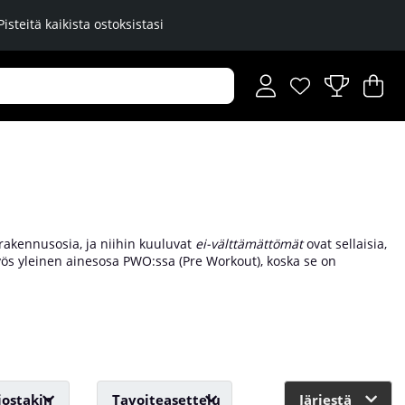
Pisteitä kaikista ostoksistasi
Toivelista
Lukumäärä toiveli
.
Os
Mä
.
akennusosia, ja niihin kuuluvat
ei-välttämättömät
ovat sellaisia,
 myös yleinen ainesosa PWO:ssa (Pre Workout), koska se on
imaharjoittelijoihin. Pääasiassa aine toimii lisäämällä
ssa. Täältä löydät kaikki lisäravinteet, joissa on Beta-Alaniinia
jostakin
Tavoiteasettelu
Järjestä