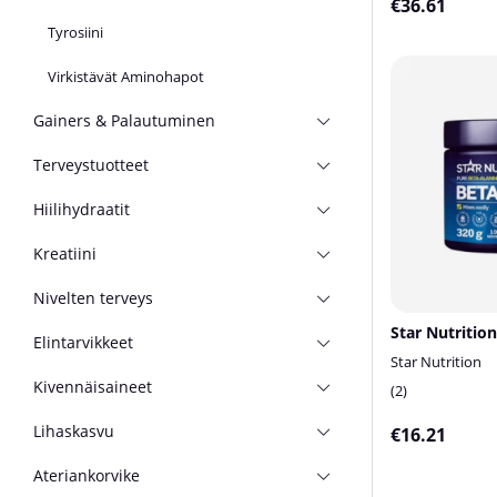
€36.61
Tyrosiini
Virkistävät Aminohapot
Gainers & Palautuminen
Terveystuotteet
Hiilihydraatit
Kreatiini
Nivelten terveys
Star Nutrition
Elintarvikkeet
Star Nutrition
Kivennäisaineet
2
Lihaskasvu
€16.21
Ateriankorvike