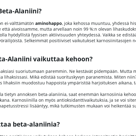
eta-Alaniini?
n ei-välttämätön
aminohappo
, joka kehossa muuntuu, yhdessä his
että aivoissamme, mutta arvellaan noin 99 %:n olevan lihaskudokses
 olla hyödyllistä fyysisen aktiivisuuden yhteydessä. Vaikka se edistä
öräilijöistä. Selkeimmät positiiviset vaikutukset karnosiinitasojen 
ta-Alaniini vaikuttaa kehoon?
ihaksiasi suoriutumaan paremmin. Ne kestävät pidempään. Mutta mi
ja lihaksissasi. Mikä edistää suorituskyvyn paranemista. Miten niin
jos lihaksiin muodostuu happoista ympäristöä harjoituksen aikana, t
la tietyn annoksen beta-alaniinia, saat enemmän karnosiinia kehoo
ikana. Karnosiinilla on myös antioksidanttivaikutuksia, ja se voi si
hapetusstressi lisääntyy, mikä tutkimusten mukaan voi heikentää suo
ttaa beta-alaniinia?