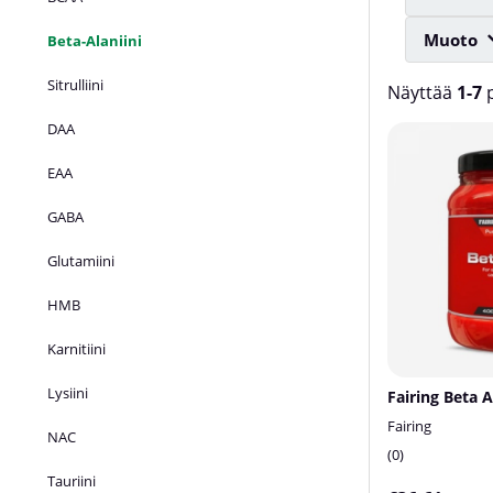
Muoto
Beta-Alaniini
Sitrulliini
Näyttää
1-7
p
DAA
Tuotteet
EAA
GABA
Glutamiini
HMB
Karnitiini
Lysiini
Fairing Beta A
Fairing
NAC
0
Tauriini