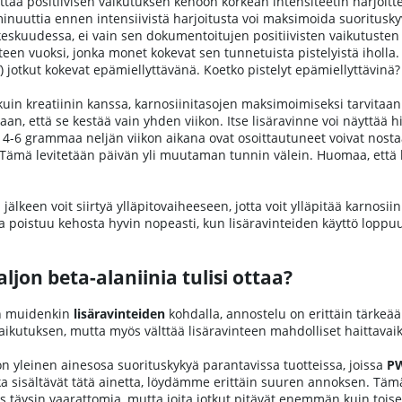
taa positiivisen vaikutuksen kehoon korkean intensiteetin harjoitte
inuuttia ennen intensiivistä harjoitusta voi maksimoida suorituskyv
keskuudessa, ei vain sen dokumentoitujen positiivisten vaikutusten 
teen vuoksi, jonka monet kokevat sen tunnetuista pistelyistä iholla.
) jotkut kokevat epämiellyttävänä. Koetko pistelyt epämiellyttävinä? 
in kreatiinin kanssa, karnosiinitasojen maksimoimiseksi tarvitaan l
jaan, että se kestää vain yhden viikon. Itse lisäravinne voi näyttää hi
4-6 grammaa neljän viikon aikana ovat osoittautuneet voivat nostaa
. Tämä levitetään päivän yli muutaman tunnin välein. Huomaa, että
jälkeen voit siirtyä ylläpitovaiheeseen, jotta voit ylläpitää karnosii
oka poistuu kehosta hyvin nopeasti, kun lisäravinteiden käyttö loppuu,
ljon beta-alaniinia tulisi ottaa?
en muidenkin
lisäravinteiden
kohdalla, annostelu on erittäin tärkeä
ikutuksen, mutta myös välttää lisäravinteen mahdolliset haittavai
n yleinen ainesosa suorituskykyä parantavissa tuotteissa, joissa
PW
tka sisältävät tätä ainetta, löydämme erittäin suuren annoksen. Tämä 
s täysin vaarattomia, mutta joita jotkut pitävät enemmän kuin toiset