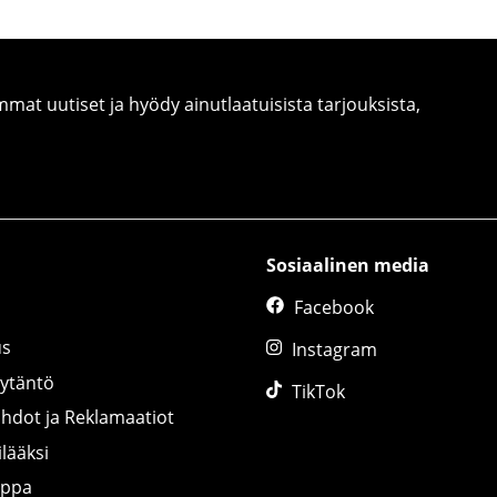
at uutiset ja hyödy ainutlaatuisista tarjouksista,
Sosiaalinen media
Facebook
us
Instagram
äytäntö
TikTok
ihdot ja Reklamaatiot
lääksi
uppa