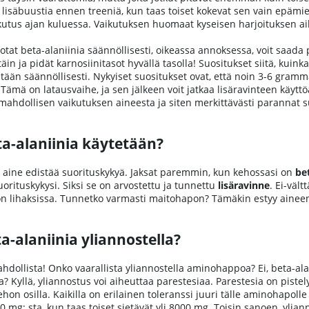
 lisäbuustia ennen treeniä, kun taas toiset kokevat sen vain epämi
utus ajan kuluessa. Vaikutuksen huomaat kyseisen harjoituksen aik
 otat beta-alaniinia säännöllisesti, oikeassa annoksessa, voit saa
täin ja pidät karnosiinitasot hyvällä tasolla! Suositukset siitä, kuink
etään säännöllisesti. Nykyiset suositukset ovat, että noin 3-6 gram
Tämä on latausvaihe, ja sen jälkeen voit jatkaa lisäravinteen käy
ahdollisen vaikutuksen aineesta ja siten merkittävästi parannat s
ta-alaniinia käytetään?
, aine edistää suorituskykyä. Jaksat paremmin, kun kehossasi on
be
rituskykysi. Siksi se on arvostettu ja tunnettu
lisäravinne
. Ei-väl
n lihaksissa. Tunnetko varmasti maitohapon? Tämäkin estyy aineen
a-alaniinia yliannostella?
ahdollista! Onko vaarallista yliannostella aminohappoa? Ei, beta-alan
a? Kyllä, yliannostus voi aiheuttaa parestesiaa. Parestesia on piste
hon osilla. Kaikilla on erilainen toleranssi juuri tälle aminohapolle 
0 mg: sta, kun taas toiset sietävät yli 8000 mg. Toisin sanoen, ylianno