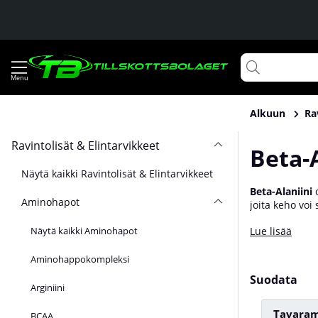
Alkuun
Ra
Ravintolisät & Elintarvikkeet
Beta-A
Näytä kaikki Ravintolisät & Elintarvikkeet
Beta-Alaniini
o
Aminohapot
joita keho voi
osoittautunut 
Näytä kaikki Aminohapot
Lue lisää
karnosiinin tuo
puhtaassa mu
Aminohappokompleksi
Suodata
Arginiini
Tavaram
BCAA