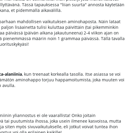
ellyttävänä. Tässä tapauksessa "liian suurta" annosta käytetään
ana, et pidemmällä aikavälillä.
da parhaan mahdollisen vaikutuksen aminohaposta. Näin lataat
a paljon lisäainetta tulisi kuluttaa päivittäin (tai pikemminkin
maa päivässä (päivän aikana jakautuneena) 2-4 viikon ajan on
ttöä pienemmässä määrin noin 1 grammaa päivässä. Tällä tavalla
uorituskykyäsi!
ta-alaniinia
, kun treenaat korkealla tasolla. Itse asiassa se voi
ttämätön aminohappo torjuu happamoitumista, joka muuten voi
 avulla.
iinin yliannostus ei ole vaarallista! Onko joitain
lyä tai puutumista ihossa, joka usein ilmenee kasvoissa, mutta
ja siten myös sivuvaikutukselle, eli jotkut voivat tuntea ihon
stus voi olla erilainen kaikille!