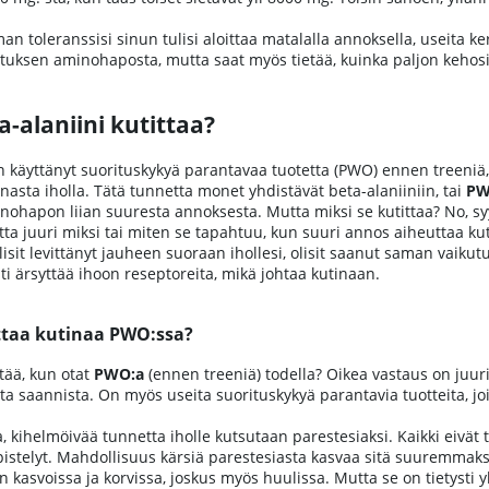
n toleranssisi sinun tulisi aloittaa matalalla annoksella, useita kert
tuksen aminohaposta, mutta saat myös tietää, kuinka paljon kehosi
a-alaniini kutittaa?
n käyttänyt suorituskykyä parantavaa tuotetta (PWO) ennen treeni
tinasta iholla. Tätä tunnetta monet yhdistävät beta-alaniiniin, tai
P
ohapon liian suuresta annoksesta. Mutta miksi se kutittaa? No, syy
a juuri miksi tai miten se tapahtuu, kun suuri annos aiheuttaa kutina
 olisit levittänyt jauheen suoraan ihollesi, olisit saanut saman vaiku
i ärsyttää ihoon reseptoreita, mikä johtaa kutinaan.
ttaa kutinaa PWO:ssa?
stää, kun otat
PWO:a
(ennen treeniä) todella? Oikea vastaus on juur
a saannista. On myös useita suorituskykyä parantavia tuotteita, jois
a, kihelmöivää tunnetta iholle kutsutaan parestesiaksi. Kaikki eivät 
pistelyt. Mahdollisuus kärsiä parestesiasta kasvaa sitä suuremmaks
 kasvoissa ja korvissa, joskus myös huulissa. Mutta se on tietysti yks