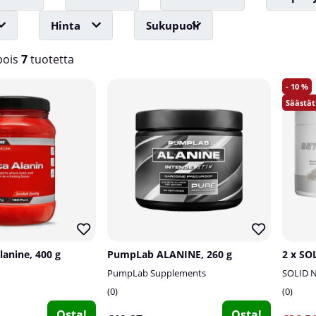
Hinta
Sukupuoli
ois
7
tuotetta
10
lanine, 400 g
PumpLab ALANINE, 260 g
PumpLab Supplements
SOLID N
0
0
Osta!
Osta!