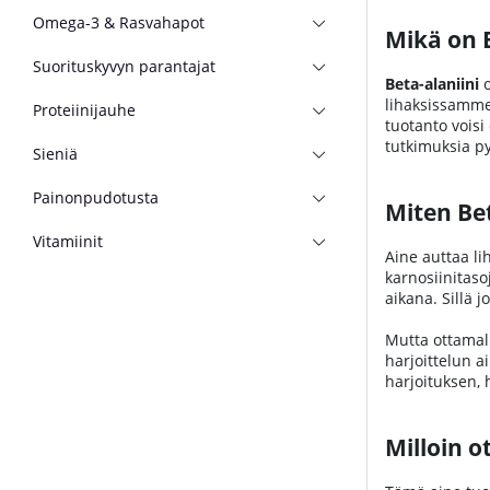
Omega-3 & Rasvahapot
Mikä on B
Suorituskyvyn parantajat
Beta-alaniini
o
lihaksissamme 
Proteiinijauhe
tuotanto voisi
tutkimuksia py
Sieniä
Painonpudotusta
Miten Be
Vitamiinit
Aine auttaa l
karnosiinitaso
aikana. Sillä 
Mutta ottamal
harjoittelun a
harjoituksen, 
Milloin o