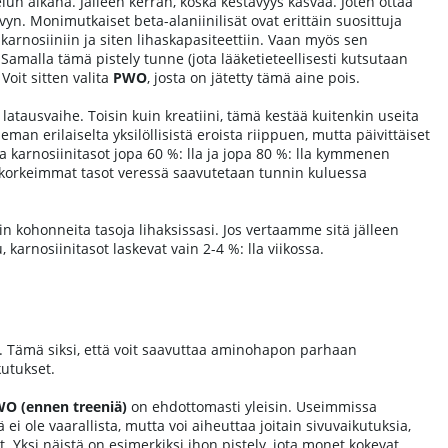
lun aikana. Jälleen kerran, koska kestävyys kasvaa. Joten ottaa
yn. Monimutkaiset beta-alaniinilisät ovat erittäin suosittuja
karnosiiniin ja siten lihaskapasiteettiin. Vaan myös sen
 Samalla tämä pistely tunne (jota lääketieteellisesti kutsutaan
Voit sitten valita
PWO
, josta on jätetty tämä aine pois.
atausvaihe. Toisin kuin kreatiini, tämä kestää kuitenkin useita
eman erilaiselta yksilöllisistä eroista riippuen, mutta päivittäiset
 karnosiinitasot jopa 60 %: lla ja jopa 80 %: lla kymmenen
 korkeimmat tasot veressä saavutetaan tunnin kuluessa
nin kohonneita tasoja lihaksissasi. Jos vertaamme sitä jälleen
 karnosiinitasot laskevat vain 2-4 %: lla viikossa.
ä. Tämä siksi, että voit saavuttaa aminohapon parhaan
kutukset.
O (ennen treeniä)
on ehdottomasti yleisin. Useimmissa
ei ole vaarallista, mutta voi aiheuttaa joitain sivuvaikutuksia,
. Yksi näistä on esimerkiksi ihon pistely, jota monet kokevat