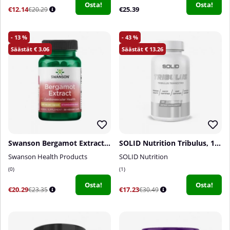
Osta!
Osta!
€12.14
€25.39
€20.29
13
43
3.06
13.26
Swanson Bergamot Extract, 500 mg, 30 caps
SOLID Nutrition Tribulus, 120 caps
Swanson Health Products
SOLID Nutrition
0
1
Osta!
Osta!
€20.29
€17.23
€23.35
€30.49