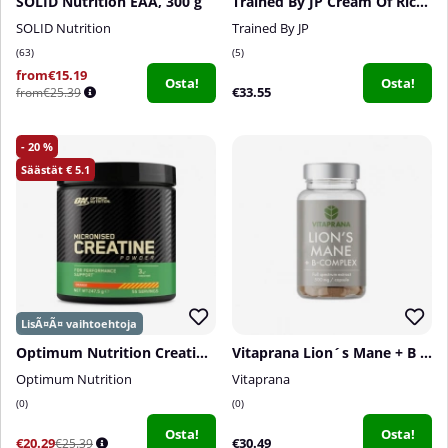
SOLID Nutrition EAA, 300 g
Trained By JP Cream Of Rice, 2 kg
SOLID Nutrition
Trained By JP
63
5
from€15.19
Osta!
Osta!
€33.55
from€25.39
20
5.1
Optimum Nutrition Creatine Powder, 247,5 g
Vitaprana Lion´s Mane + B complex, 50 caps
Optimum Nutrition
Vitaprana
0
0
Osta!
Osta!
€20.29
€30.49
€25.39