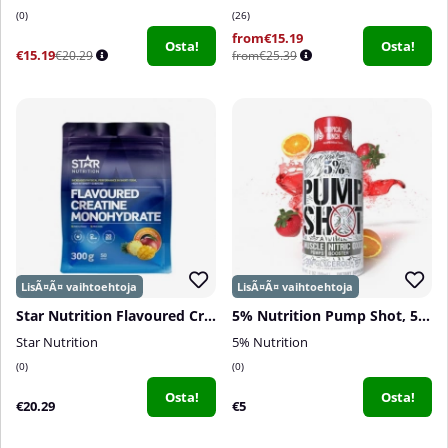
0
26
from€15.19
Osta!
Osta!
€15.19
€20.29
from€25.39
Star Nutrition Flavoured Creatine Monohydrate, 300 g
5% Nutrition Pump Shot, 59 ml
Star Nutrition
5% Nutrition
0
0
Osta!
Osta!
€20.29
€5