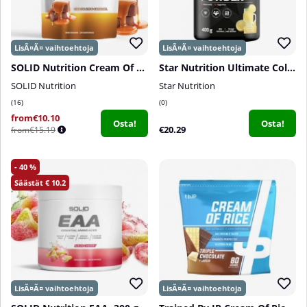
SOLID Nutrition Cream Of Rice, 1 kg
Star Nutrition Ultimate Collagen Powder, 400 g
SOLID Nutrition
Star Nutrition
16
0
from€10.10
Osta!
Osta!
€20.29
from€15.19
40
10.2