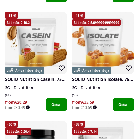
33
13
10.2
5.09999999999999
SOLID Nutrition Casein, 750 g
SOLID Nutrition Isolate, 750 g
SOLID Nutrition
SOLID Nutrition
81
55
from€20.29
from€35.59
Osta!
Osta!
from€30.49
from€40.69
50
35
20.4
7.14