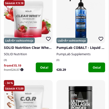
9.18
SOLID Nutrition Clear Whey, 300 g
PumpLab COBALT - Liquid Glycerol, 500 ml
SOLID Nutrition
PumpLab Supplements
3
0
from€15.19
Osta!
Osta!
€20.29
from€24.37
34
5.09