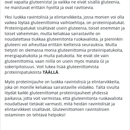
ovat vapaita gluteenista! Ja vaikka ne eivät sisällä gluteenia,
ne maistuvat erittäin hyviltä ja ovat ravitsevia.
Yksi luokka ravintolisiä ja elintarvikkeita, jossa monien voi olla
vaikea löytää gluteenittomia vaihtoehtoja, on proteiinipatukat.
Proteiinipatukat sisältävät usein gluteenia, toiset enemmän ja
toiset vähemmän, mutta keliakiaa sairastaville on
noudatettava tiukkaa gluteenitonta ruokavaliota, ja pieninkin
gluteeni voi aiheuttaa erittäin kielteisiä seurauksia. Mutta
tietysti on olemassa monia gluteenittomia proteiinipatukoita,
energiapatukoita ja muita patukoita. Ne eivät ole vain
gluteenittomia, vaan niillä on usein myös matala GI ja
sokeripitoisuus.
Voit lukea lisää gluteenittomista
proteiinipatukoista
TÄÄLLÄ
.
Myös proteiinijauhe on luokka ravintolisiä ja elintarvikkeita,
joka on monille keliakiaa sairastaville viidakko. Tältä sivulta
löydät kaikki gluteenittomat proteiinijauheet yhdessä
paikassa, jotta voit varmistaa, että gluteenitonta ruokavaliota
noudattavat tietävät varmasti, mitä heidän ravintolisät ja
elintarvikkeet sisältävät. Gluteenittomien ravintolisien
ostaminen on tehtävä helpoksi!