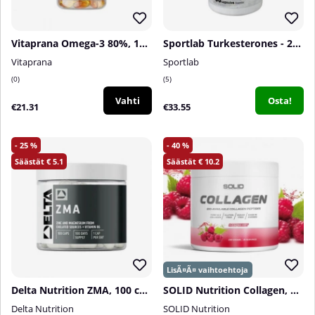
Vitaprana Omega-3 80%, 100 caps
Sportlab Turkesterones - 250 mg, 60 caps
Vitaprana
Sportlab
0
5
Vahti
Osta!
€21.31
€33.55
25
40
5.1
10.2
Delta Nutrition ZMA, 100 caps
SOLID Nutrition Collagen, 230 g
Delta Nutrition
SOLID Nutrition