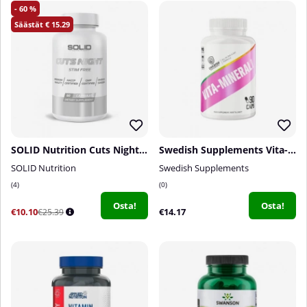
60
15.29
SOLID Nutrition Cuts Night, 60 caps
Swedish Supplements Vita-Mineral Woman, 90 caps
SOLID Nutrition
Swedish Supplements
4
0
Osta!
Osta!
€10.10
€14.17
€25.39