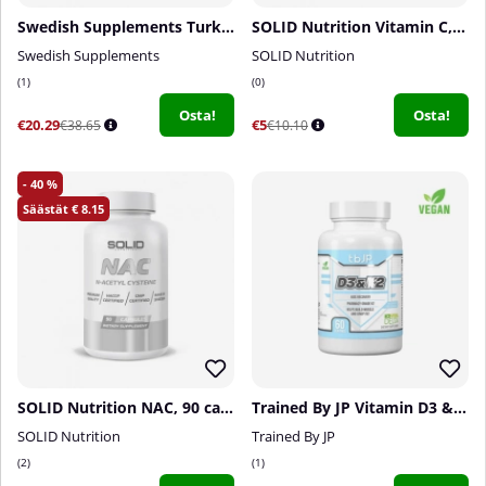
Swedish Supplements Turkebolone, 60 caps
SOLID Nutrition Vitamin C, 90 caps
Swedish Supplements
SOLID Nutrition
1
0
Osta!
Osta!
€20.29
€5
€38.65
€10.10
40
8.15
SOLID Nutrition NAC, 90 caps
Trained By JP Vitamin D3 & K2, 60 caps
SOLID Nutrition
Trained By JP
2
1