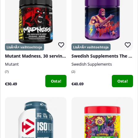
Mutant Madness, 30 servings
Swedish Supplements The Butcher, 425 g
Mutant
Swedish Supplements
7
2
Osta!
Osta!
€30.49
€40.69