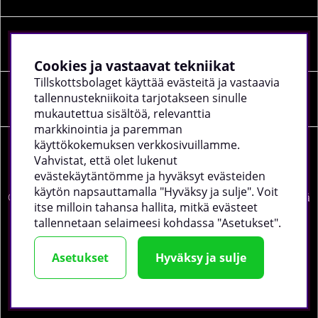
Sosiaalinen media
Cookies ja vastaavat tekniikat
Tillskottsbolaget käyttää evästeitä ja vastaavia
tallennustekniikoita tarjotakseen sinulle
Yrityksen tiedot
mukautettua sisältöä, relevanttia
markkinointia ja paremman
käyttökokemuksen verkkosivuillamme.
Vahvistat, että olet lukenut
evästekäytäntömme ja hyväksyt evästeiden
käytön napsauttamalla "Hyväksy ja sulje". Voit
©
2026 tillskottsbolaget.fi. Käytämme evästeitä -
lue lisää
itse milloin tahansa hallita, mitkä evästeet
täältä
.
tallennetaan selaimeesi kohdassa "Asetukset".
Asetukset
Hyväksy ja sulje