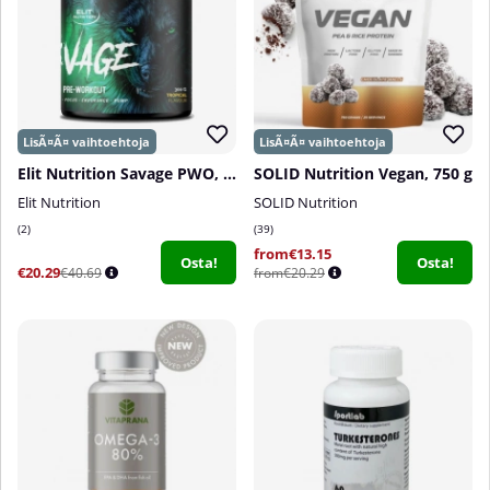
Elit Nutrition Savage PWO, 300 g
SOLID Nutrition Vegan, 750 g
Elit Nutrition
SOLID Nutrition
2
39
from€13.15
Osta!
Osta!
€20.29
€40.69
from€20.29