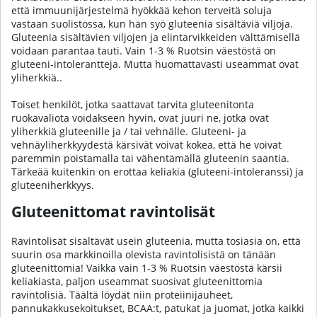
että immuunijärjestelmä hyökkää kehon terveitä soluja
vastaan suolistossa, kun hän syö gluteenia sisältäviä viljoja.
Gluteenia sisältävien viljojen ja elintarvikkeiden välttämisellä
voidaan parantaa tauti. Vain 1-3 % Ruotsin väestöstä on
gluteeni-intolerantteja. Mutta huomattavasti useammat ovat
yliherkkiä..
Toiset henkilöt, jotka saattavat tarvita gluteenitonta
ruokavaliota voidakseen hyvin, ovat juuri ne, jotka ovat
yliherkkiä gluteenille ja / tai vehnälle. Gluteeni- ja
vehnäyliherkkyydestä kärsivät voivat kokea, että he voivat
paremmin poistamalla tai vähentämällä gluteenin saantia.
Tärkeää kuitenkin on erottaa keliakia (gluteeni-intoleranssi) ja
gluteeniherkkyys.
Gluteenittomat ravintolisät
Ravintolisät sisältävät usein gluteenia, mutta tosiasia on, että
suurin osa markkinoilla olevista ravintolisistä on tänään
gluteenittomia! Vaikka vain 1-3 % Ruotsin väestöstä kärsii
keliakiasta, paljon useammat suosivat gluteenittomia
ravintolisiä. Täältä löydät niin proteiinijauheet,
pannukakkusekoitukset, BCAA:t, patukat ja juomat, jotka kaikki