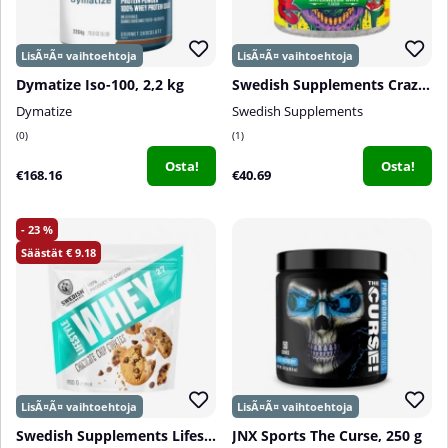
Dymatize Iso-100, 2,2 kg
Swedish Supplements Crazy 8 NEW EDITION, 325 g
Dymatize
Swedish Supplements
0
1
Osta!
Osta!
€168.16
€40.69
23
9.18
Swedish Supplements Lifestyle Whey, 900 g
JNX Sports The Curse, 250 g