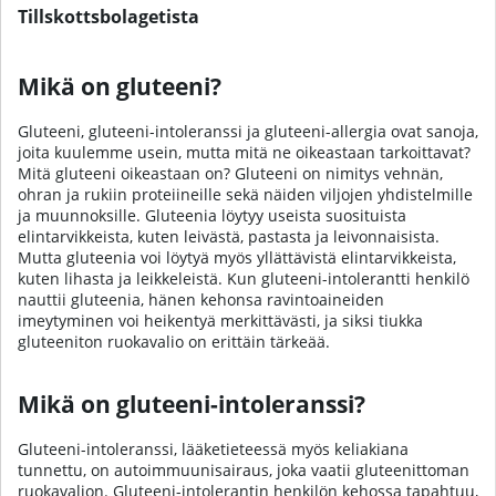
Tillskottsbolagetista
Mikä on gluteeni?
Gluteeni, gluteeni-intoleranssi ja gluteeni-allergia ovat sanoja,
joita kuulemme usein, mutta mitä ne oikeastaan tarkoittavat?
Mitä gluteeni oikeastaan on? Gluteeni on nimitys vehnän,
ohran ja rukiin proteiineille sekä näiden viljojen yhdistelmille
ja muunnoksille. Gluteenia löytyy useista suosituista
elintarvikkeista, kuten leivästä, pastasta ja leivonnaisista.
Mutta gluteenia voi löytyä myös yllättävistä elintarvikkeista,
kuten lihasta ja leikkeleistä. Kun gluteeni-intolerantti henkilö
nauttii gluteenia, hänen kehonsa ravintoaineiden
imeytyminen voi heikentyä merkittävästi, ja siksi tiukka
gluteeniton ruokavalio on erittäin tärkeää.
Mikä on gluteeni-intoleranssi?
Gluteeni-intoleranssi, lääketieteessä myös keliakiana
tunnettu, on autoimmuunisairaus, joka vaatii gluteenittoman
ruokavalion. Gluteeni-intolerantin henkilön kehossa tapahtuu,