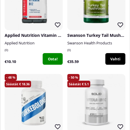
Applied Nutrition Vitamin B12, 90 caps
Swanson Turkey Tail Mushroom, 120 caps
Applied Nutrition
Swanson Health Products
0
0
Osta!
Vahti
€10.10
€35.59
48
50
18.36
5.1