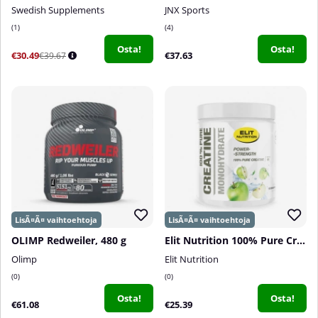
Swedish Supplements
JNX Sports
1
4
Osta!
Osta!
€30.49
€37.63
€39.67
OLIMP Redweiler, 480 g
Elit Nutrition 100% Pure Creatine Monohydrate, 300 g
Olimp
Elit Nutrition
0
0
Osta!
Osta!
€61.08
€25.39