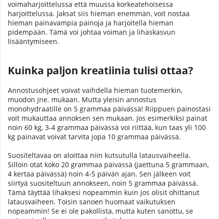
voimaharjoittelussa että muussa korkeatehoisessa
harjoittelussa. Jaksat siis hieman enemmän, voit nostaa
hieman painavampia painoja ja harjoitella hieman
pidempään. Tämä voi johtaa voiman ja lihaskasvun
lisääntymiseen.
Kuinka paljon kreatiinia tulisi ottaa?
Annostusohjeet voivat vaihdella hieman tuotemerkin,
muodon jne. mukaan. Mutta yleisin annostus
monohydraatille on 5 grammaa päivässä! Riippuen painostasi
voit mukauttaa annoksen sen mukaan. Jos esimerkiksi painat
noin 60 kg, 3-4 grammaa päivässä voi riittää, kun taas yli 100
kg painavat voivat tarvita jopa 10 grammaa päivässä.
Suositeltavaa on aloittaa niin kutsutulla latausvaiheella.
Silloin otat koko 20 grammaa päivässä (jaettuna 5 grammaan,
4 kertaa päivässä) noin 4-5 päivän ajan. Sen jälkeen voit
siirtyä suositeltuun annokseen, noin 5 grammaa päivässä.
Tämä täyttää lihaksesi nopeammin kuin jos olisit ohittanut
latausvaiheen. Toisin sanoen huomaat vaikutuksen
nopeammin! Se ei ole pakollista, mutta kuten sanottu, se