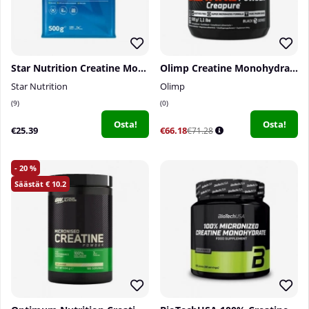
Star Nutrition Creatine Monohydrate, 500 g
Olimp Creatine Monohydrate Powder Creapure, 500 g
Star Nutrition
Olimp
9
0
Osta!
Osta!
€25.39
€66.18
€71.28
20
10.2