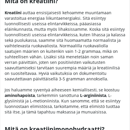
Mitä on kreatiini?
Kreatiini
auttaa ensisijaisesti kehoamme muuntamaan
varastoitua energiaa liikuntaenergiaksi. Sitä esiintyy
luonnollisesti useissa elintarvikkeissa, pääasiassa
eläinkunnasta, mutta myös lihaksissamme. Koska sitä esiintyy
luonnollisesti useissa elintarvikkeissa, kuten lihassa ja kalassa
sekä puolukassa, saamme sitä huomaamatta normaalista ja
vaihtelevasta ruokavaliosta. Normaalilla ruokavaliolla
saatujen määrien on kuitenkin vain 1-2 grammaa, mikä on
suhteellisen vähän. Lisäksi sitä menetetään noin saman
verran päivittäin, joten sen positiivisten vaikutusten
saavuttamiseksi tarvitaan suurempia määriä ja kreatiinilisä
on suositeltavaa. Hyviä vaikutuksia on dokumentoitu
saavutettavan päivittäisellä 3-5 gramman annoksella.
Jos haluamme syventyä aiheeseen kemiallisesti, se koostuu
aminohapoista
, tarkemmin sanottuna
L-arginiinista
, L-
glysiinistä ja L-metioniinista. Kun sanomme, että se esiintyy
luonnostaan elimistössä, tarkoitamme, että elimistö tuottaa
sitä itse, ja tämä tapahtuu maksassa ja munuaisissa.
Mitä on kreatiinimonohydraatti?