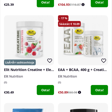
Osta!
Osta!
€25.39
€104.93
€116.87
17
10.09
Elit Nutrition Creatine + Electrolytes, 270 g
EAA + BCAA, 400 g + Creatine Monohydrate, 300 g
Elit Nutrition
Elit Nutrition
0
0
Osta!
Osta!
€30.49
€50.89
€60.98