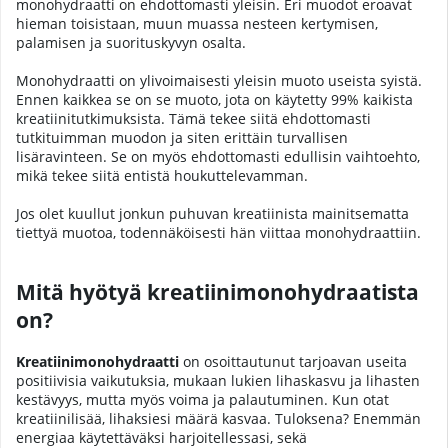
monohydraatti on ehdottomasti yleisin. Eri muodot eroavat
hieman toisistaan, muun muassa nesteen kertymisen,
palamisen ja suorituskyvyn osalta.
Monohydraatti on ylivoimaisesti yleisin muoto useista syistä.
Ennen kaikkea se on se muoto, jota on käytetty 99% kaikista
kreatiinitutkimuksista. Tämä tekee siitä ehdottomasti
tutkituimman muodon ja siten erittäin turvallisen
lisäravinteen. Se on myös ehdottomasti edullisin vaihtoehto,
mikä tekee siitä entistä houkuttelevamman.
Jos olet kuullut jonkun puhuvan kreatiinista mainitsematta
tiettyä muotoa, todennäköisesti hän viittaa monohydraattiin.
Mitä hyötyä kreatiinimonohydraatista
on?
Kreatiinimonohydraatti
on osoittautunut tarjoavan useita
positiivisia vaikutuksia, mukaan lukien lihaskasvu ja lihasten
kestävyys, mutta myös voima ja palautuminen. Kun otat
kreatiinilisää, lihaksiesi määrä kasvaa. Tuloksena? Enemmän
energiaa käytettäväksi harjoitellessasi, sekä