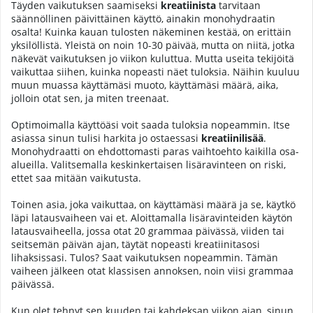
Täyden vaikutuksen saamiseksi
kreatiinista
tarvitaan
säännöllinen päivittäinen käyttö, ainakin monohydraatin
osalta! Kuinka kauan tulosten näkeminen kestää, on erittäin
yksilöllistä. Yleistä on noin 10-30 päivää, mutta on niitä, jotka
näkevät vaikutuksen jo viikon kuluttua. Mutta useita tekijöitä
vaikuttaa siihen, kuinka nopeasti näet tuloksia. Näihin kuuluu
muun muassa käyttämäsi muoto, käyttämäsi määrä, aika,
jolloin otat sen, ja miten treenaat.
Optimoimalla käyttöäsi voit saada tuloksia nopeammin. Itse
asiassa sinun tulisi harkita jo ostaessasi
kreatiinilisää
.
Monohydraatti on ehdottomasti paras vaihtoehto kaikilla osa-
alueilla. Valitsemalla keskinkertaisen lisäravinteen on riski,
ettet saa mitään vaikutusta.
Toinen asia, joka vaikuttaa, on käyttämäsi määrä ja se, käytkö
läpi latausvaiheen vai et. Aloittamalla lisäravinteiden käytön
latausvaiheella, jossa otat 20 grammaa päivässä, viiden tai
seitsemän päivän ajan, täytät nopeasti kreatiinitasosi
lihaksissasi. Tulos? Saat vaikutuksen nopeammin. Tämän
vaiheen jälkeen otat klassisen annoksen, noin viisi grammaa
päivässä.
Kun olet tehnyt sen kuuden tai kahdeksan viikon ajan, sinun