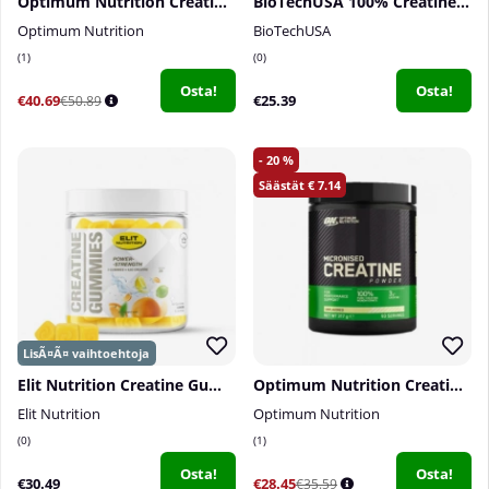
Optimum Nutrition Creatine Powder, 600 g
BioTechUSA 100% Creatine Monohydrate, 300 g
Optimum Nutrition
BioTechUSA
1
0
Osta!
Osta!
€40.69
€25.39
€50.89
20
7.14
Elit Nutrition Creatine Gummies, 60 kpl
Optimum Nutrition Creatine Powder, 317 g
Elit Nutrition
Optimum Nutrition
0
1
Osta!
Osta!
€30.49
€28.45
€35.59