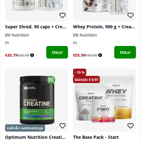
Super Shred, 90 caps + Creatine Monohydrate, 300 g
Whey Protein, 900 g + Creatine Monohydrate, 300 g
Elit Nutrition
Elit Nutrition
0
0
Osta!
Osta!
€45.79
€55.99
€60.98
€66.08
10
8.97
Optimum Nutrition Creatine Powder, 360 g
The Base Pack - Start