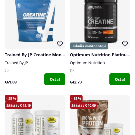
Trained By JP Creatine Monohydrate, 1 kg
Optimum Nutrition Platinum Creatine PLUS, 350 g
Trained By JP
Optimum Nutrition
0
0
Osta!
Osta!
€61.08
€42.73
25
15
15.19
10.09