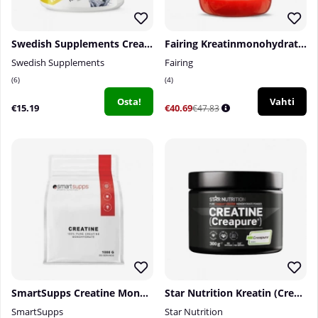
Swedish Supplements Creatine Monohydrate, 250 g
Fairing Kreatinmonohydrat, 500 g
Swedish Supplements
Fairing
6
4
Osta!
Vahti
€15.19
€40.69
€47.83
SmartSupps Creatine Monohydrate, 1000 g
Star Nutrition Kreatin (Creapure®), 300 g
SmartSupps
Star Nutrition