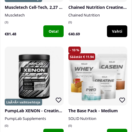
Muscletech Cell-Tech, 2,27 kg
Chained Nutrition Creatine (Creapure®), 400 g
Muscletech
Chained Nutrition
3
0
Osta!
Vahti
€81.48
€40.69
10
11.94
PumpLab XENON - Creatine Monohydrate, 500 g
The Base Pack - Medium
PumpLab Supplements
SOLID Nutrition
0
0