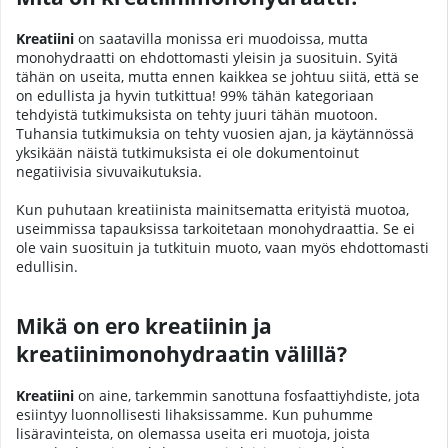
Kreatiini
on saatavilla monissa eri muodoissa, mutta
monohydraatti on ehdottomasti yleisin ja suosituin. Syitä
tähän on useita, mutta ennen kaikkea se johtuu siitä, että se
on edullista ja hyvin tutkittua! 99% tähän kategoriaan
tehdyistä tutkimuksista on tehty juuri tähän muotoon.
Tuhansia tutkimuksia on tehty vuosien ajan, ja käytännössä
yksikään näistä tutkimuksista ei ole dokumentoinut
negatiivisia sivuvaikutuksia.
Kun puhutaan kreatiinista mainitsematta erityistä muotoa,
useimmissa tapauksissa tarkoitetaan monohydraattia. Se ei
ole vain suosituin ja tutkituin muoto, vaan myös ehdottomasti
edullisin.
Mikä on ero kreatiinin ja
kreatiinimonohydraatin välillä?
Kreatiini
on aine, tarkemmin sanottuna fosfaattiyhdiste, jota
esiintyy luonnollisesti lihaksissamme. Kun puhumme
lisäravinteista, on olemassa useita eri muotoja, joista