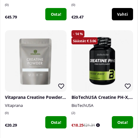
0
0
Osta!
Vahti
€45.79
€29.47
14
3.06
Vitaprana Creatine Powder, 300 g
BioTechUSA Creatine PH-X, 90 caps
Vitaprana
BioTechUSA
0
2
Osta!
Osta!
€20.29
€18.25
€21.31