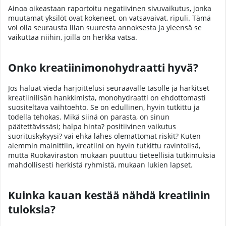
Ainoa oikeastaan raportoitu negatiivinen sivuvaikutus, jonka
muutamat yksilöt ovat kokeneet, on vatsavaivat, ripuli. Tämä
voi olla seurausta liian suuresta annoksesta ja yleensä se
vaikuttaa niihin, joilla on herkkä vatsa.
Onko kreatiinimonohydraatti hyvä?
Jos haluat viedä harjoittelusi seuraavalle tasolle ja harkitset
kreatiinilisän hankkimista, monohydraatti on ehdottomasti
suositeltava vaihtoehto. Se on edullinen, hyvin tutkittu ja
todella tehokas. Mikä siinä on parasta, on sinun
päätettävissäsi; halpa hinta? positiivinen vaikutus
suorituskykyysi? vai ehkä lähes olemattomat riskit? Kuten
aiemmin mainittiin, kreatiini on hyvin tutkittu ravintolisä,
mutta Ruokaviraston mukaan puuttuu tieteellisiä tutkimuksia
mahdollisesti herkistä ryhmistä, mukaan lukien lapset.
Kuinka kauan kestää nähdä kreatiinin
tuloksia?