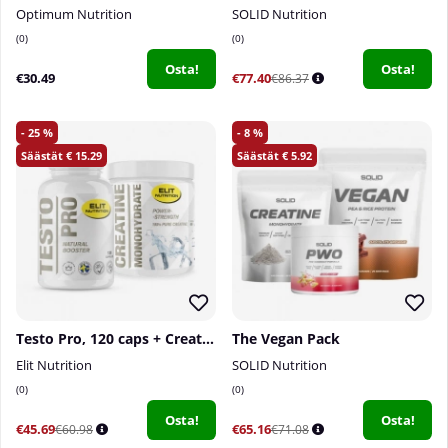
Optimum Nutrition
SOLID Nutrition
0
0
Osta!
Osta!
€30.49
€77.40
€86.37
25
8
15.29
5.92
Testo Pro, 120 caps + Creatine Monohydrate, 300 g
The Vegan Pack
Elit Nutrition
SOLID Nutrition
0
0
Osta!
Osta!
€45.69
€65.16
€60.98
€71.08