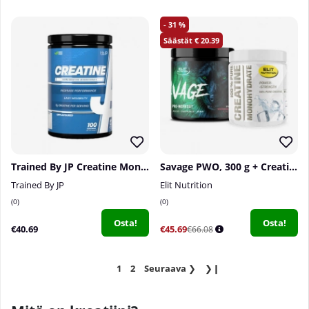
31
20.39
Trained By JP Creatine Monohydrate, 500 g
Savage PWO, 300 g + Creatine Monohydrate, 300 g
Trained By JP
Elit Nutrition
0
0
Osta!
Osta!
€40.69
€45.69
€66.08
1
2
Seuraava
❯
❯❙