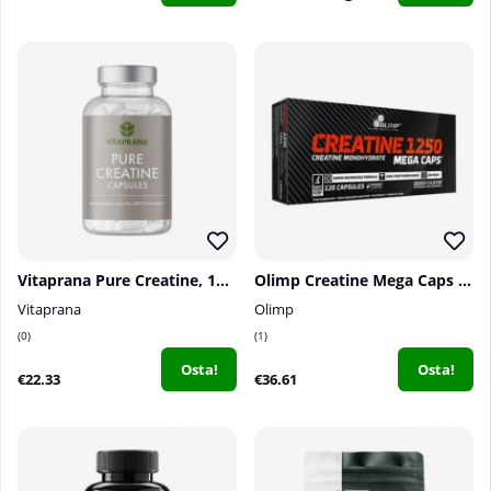
Vitaprana Pure Creatine, 100 caps
Olimp Creatine Mega Caps 1250, 120 caps
Vitaprana
Olimp
0
1
Osta!
Osta!
€22.33
€36.61