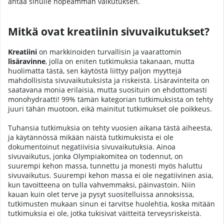
antaa sinulle nopeamman vaikutuksen.
Mitkä ovat kreatiinin sivuvaikutukset?
Kreatiini
on markkinoiden turvallisin ja vaarattomin
lisäravinne
, jolla on eniten tutkimuksia takanaan, mutta
huolimatta tästä, sen käytöstä liittyy paljon myyttejä
mahdollisista sivuvaikutuksista ja riskeistä. Lisäravinteita on
saatavana monia erilaisia, mutta suosituin on ehdottomasti
monohydraatti! 99% tämän kategorian tutkimuksista on tehty
juuri tähän muotoon, eikä mainitut tutkimukset ole poikkeus.
Tuhansia tutkimuksia on tehty vuosien aikana tästä aiheesta,
ja käytännössä mikään näistä tutkimuksista ei ole
dokumentoinut negatiivisia sivuvaikutuksia. Ainoa
sivuvaikutus, jonka Olympiakomitea on todennut, on
suurempi kehon massa, tunnettu ja monesti myös haluttu
sivuvaikutus. Suurempi kehon massa ei ole negatiivinen asia,
kun tavoitteena on tulla vahvemmaksi, päinvastoin. Niin
kauan kuin olet terve ja pysyt suositelluissa annoksissa,
tutkimusten mukaan sinun ei tarvitse huolehtia, koska mitään
tutkimuksia ei ole, jotka tukisivat väitteitä terveysriskeistä.