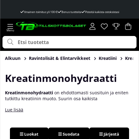
Ilmainen toimitus yli 100 €!
Bonus tuotteita
Pisteitä kaikista ostoksistasi
Toivelista
Lukumäärä toivel
.
Ost
Mää
.
Alkuun
Ravintolisät & Elintarvikkeet
Kreatiini
Kreati
Kreatinmonohydraatti
Kreatinmonohydraatti
on ehdottomasti suosituin ja eniten
tutkittu kreatiinin muoto. Suurin osa kaikista
kreatiinitutkimuksista on tehty tähän muotoon, ja kun
Lue lisää
puhutaan kreatiinista yleisesti ilman tarkempaa määrittelyä,
tarkoitetaan useimmiten monohydraattia. Se on halpaa,
mautonta ja sitä on saatavilla jauhemuodossa sekä pillereinä.
Muista ottaa se joka päivä, niin huomaat sekä voimasi että
kestävyytesi lisääntyvän! Hanki kreatiinimonohydraattisi
Luokat
Suodata
Järjestä