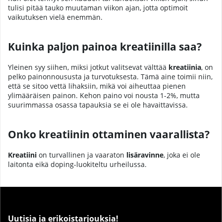
tulisi pitää tauko muutaman viikon ajan, jotta optimoit
vaikutuksen vielä enemmän.
Kuinka paljon painoa kreatiinilla saa?
Yleinen syy siihen, miksi jotkut valitsevat välttää
kreatiinia
, on
pelko painonnoususta ja turvotuksesta. Tämä aine toimii niin,
että se sitoo vettä lihaksiin, mikä voi aiheuttaa pienen
ylimääräisen painon. Kehon paino voi nousta 1-2%, mutta
suurimmassa osassa tapauksia se ei ole havaittavissa.
Onko kreatiinin ottaminen vaarallista?
Kreatiini
on turvallinen ja vaaraton
lisäravinne
, joka ei ole
laitonta eikä doping-luokiteltu urheilussa.
Uutisia ja erikoistarjouksia!