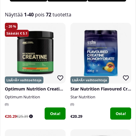
meiltä Tillskottsbolagetilta!
Näyttää
1-40
pois
72
tuotetta
Tuotteet
20
5.1
Optimum Nutrition Creatine Powder, 247,5 g
Star Nutrition Flavoured Creatine Monohydrate, 300 g
Optimum Nutrition
Star Nutrition
0
0
Osta!
Osta!
€20.29
€20.29
€25.39