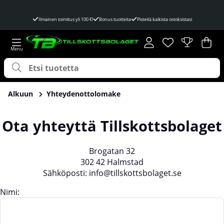
Ilmainen toimitus yli 100 €!
Bonus tuotteita
Pisteitä kaikista ostoksistasi
Toivelista
Lukumäärä toivel
.
Ost
Mää
.
Alkuun
Yhteydenottolomake
Ota yhteyttä Tillskottsbolaget
Brogatan 32
302 42 Halmstad
Sähköposti: info@tillskottsbolaget.se
Nimi: