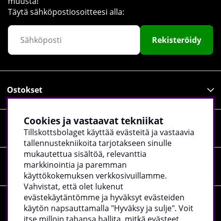
muusta!
Täytä sähköpostiosoitteesi alla:
Rekisteröidy
Ostokset
Cookies ja vastaavat tekniikat
Tiedot
Tillskottsbolaget käyttää evästeitä ja vastaavia
tallennustekniikoita tarjotakseen sinulle
mukautettua sisältöä, relevanttia
markkinointia ja paremman
Sosiaalinen media
käyttökokemuksen verkkosivuillamme.
Vahvistat, että olet lukenut
evästekäytäntömme ja hyväksyt evästeiden
Yrityksen tiedot
käytön napsauttamalla "Hyväksy ja sulje". Voit
itse milloin tahansa hallita, mitkä evästeet