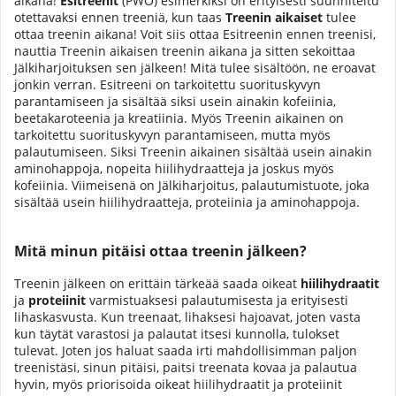
aikana!
Esitreenit
(PWO) esimerkiksi on erityisesti suunniteltu
otettavaksi ennen treeniä, kun taas
Treenin aikaiset
tulee
ottaa treenin aikana! Voit siis ottaa Esitreenin ennen treenisi,
nauttia Treenin aikaisen treenin aikana ja sitten sekoittaa
Jälkiharjoituksen sen jälkeen! Mitä tulee sisältöön, ne eroavat
jonkin verran. Esitreeni on tarkoitettu suorituskyvyn
parantamiseen ja sisältää siksi usein ainakin kofeiinia,
beetakaroteenia ja kreatiinia. Myös Treenin aikainen on
tarkoitettu suorituskyvyn parantamiseen, mutta myös
palautumiseen. Siksi Treenin aikainen sisältää usein ainakin
aminohappoja, nopeita hiilihydraatteja ja joskus myös
kofeiinia. Viimeisenä on Jälkiharjoitus, palautumistuote, joka
sisältää usein hiilihydraatteja, proteiinia ja aminohappoja.
Mitä minun pitäisi ottaa treenin jälkeen?
Treenin jälkeen on erittäin tärkeää saada oikeat
hiilihydraatit
ja
proteiinit
varmistuaksesi palautumisesta ja erityisesti
lihaskasvusta. Kun treenaat, lihaksesi hajoavat, joten vasta
kun täytät varastosi ja palautat itsesi kunnolla, tulokset
tulevat. Joten jos haluat saada irti mahdollisimman paljon
treenistäsi, sinun pitäisi, paitsi treenata kovaa ja palautua
hyvin, myös priorisoida oikeat hiilihydraatit ja proteiinit