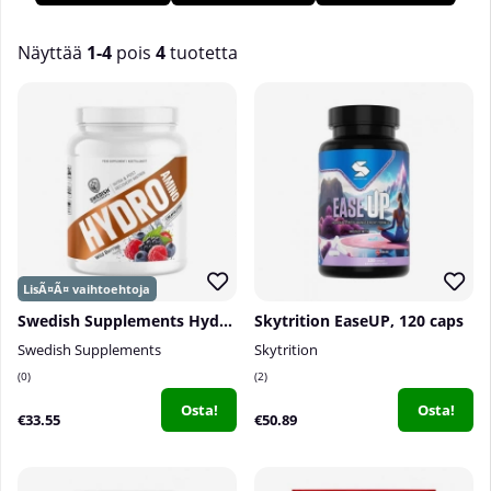
nautittavaksi heti treenin jälkeen. Meillä Tillskottsbolagetissa
löydät useita erilaisia Jälkiharjoitukset eri valmistajilta!
Näyttää
1-4
pois
4
tuotetta
Tuotteet
Swedish Supplements Hydro Amino, 775 g
Skytrition EaseUP, 120 caps
Swedish Supplements
Skytrition
0
2
Osta!
Osta!
€33.55
€50.89