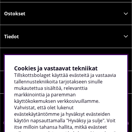
Ostokset
Tiedot
Sosiaalinen media
Cookies ja vastaavat tekniikat
Tillskottsbolaget käyttää evästeitä ja vastaavia
tallennustekniikoita tarjotakseen sinulle
Yrityksen tiedot
mukautettua sisältöä, relevanttia
markkinointia ja paremman
käyttökokemuksen verkkosivuillamme.
Vahvistat, että olet lukenut
evästekäytäntömme ja hyväksyt evästeiden
käytön napsauttamalla "Hyväksy ja sulje". Voit
©
2026 tillskottsbolaget.fi. Käytämme evästeitä -
lue lisää
itse milloin tahansa hallita, mitkä evästeet
täältä
.