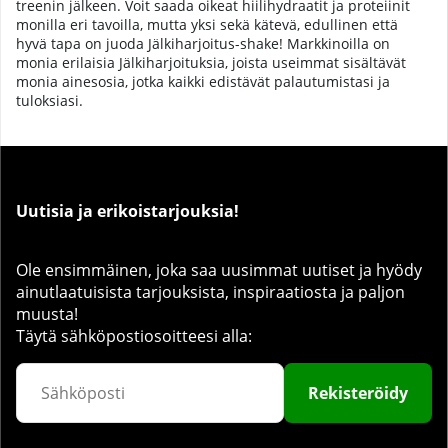
treenin jälkeen. Voit saada oikeat hiilihydraatit ja proteiinit
monilla eri tavoilla, mutta yksi sekä kätevä, edullinen että
hyvä tapa on juoda Jälkiharjoitus-shake! Markkinoilla on
monia erilaisia Jälkiharjoituksia, joista useimmat sisältävät
monia ainesosia, jotka kaikki edistävät palautumistasi ja
tuloksiasi.
Uutisia ja erikoistarjouksia!
Ole ensimmäinen, joka saa uusimmat uutiset ja hyödy
ainutlaatuisista tarjouksista, inspiraatiosta ja paljon
muusta!
Täytä sähköpostiosoitteesi alla:
Rekisteröidy