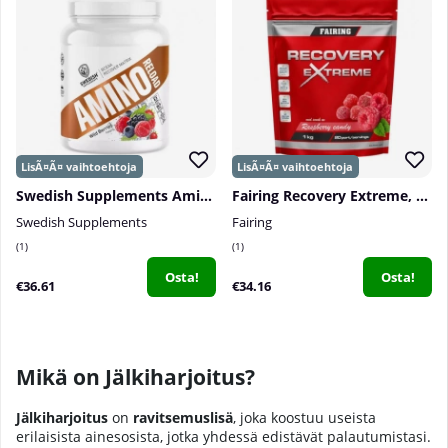
Swedish Supplements Amino Reload, 1 kg
Fairing Recovery Extreme, 1000 g
Swedish Supplements
Fairing
1
1
Osta!
Osta!
€36.61
€34.16
Mikä on Jälkiharjoitus?
Jälkiharjoitus
on
ravitsemuslisä
, joka koostuu useista
erilaisista ainesosista, jotka yhdessä edistävät palautumistasi.