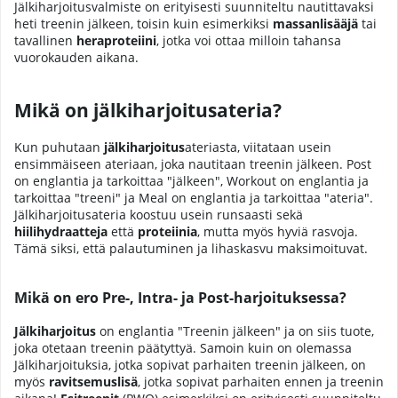
Jälkiharjoitusvalmiste on erityisesti suunniteltu nautittavaksi
heti treenin jälkeen, toisin kuin esimerkiksi
massanlisääjä
tai
tavallinen
heraproteiini
, jotka voi ottaa milloin tahansa
vuorokauden aikana.
Mikä on jälkiharjoitusateria?
Kun puhutaan
jälkiharjoitus
ateriasta, viitataan usein
ensimmäiseen ateriaan, joka nautitaan treenin jälkeen. Post
on englantia ja tarkoittaa "jälkeen", Workout on englantia ja
tarkoittaa "treeni" ja Meal on englantia ja tarkoittaa "ateria".
Jälkiharjoitusateria koostuu usein runsaasti sekä
hiilihydraatteja
että
proteiinia
, mutta myös hyviä rasvoja.
Tämä siksi, että palautuminen ja lihaskasvu maksimoituvat.
Mikä on ero Pre-, Intra- ja Post-harjoituksessa?
Jälkiharjoitus
on englantia "Treenin jälkeen" ja on siis tuote,
joka otetaan treenin päätyttyä. Samoin kuin on olemassa
Jälkiharjoituksia, jotka sopivat parhaiten treenin jälkeen, on
myös
ravitsemuslisä
, jotka sopivat parhaiten ennen ja treenin