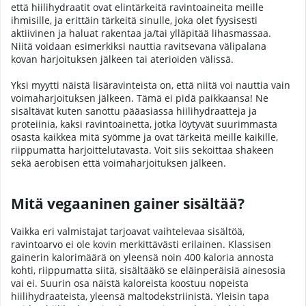
että hiilihydraatit ovat elintärkeitä ravintoaineita meille
ihmisille, ja erittäin tärkeitä sinulle, joka olet fyysisesti
aktiivinen ja haluat rakentaa ja/tai ylläpitää lihasmassaa.
Niitä voidaan esimerkiksi nauttia ravitsevana välipalana
kovan harjoituksen jälkeen tai aterioiden välissä.
Yksi myytti näistä lisäravinteista on, että niitä voi nauttia vain
voimaharjoituksen jälkeen. Tämä ei pidä paikkaansa! Ne
sisältävät kuten sanottu pääasiassa hiilihydraatteja ja
proteiinia, kaksi ravintoainetta, jotka löytyvät suurimmasta
osasta kaikkea mitä syömme ja ovat tärkeitä meille kaikille,
riippumatta harjoittelutavasta. Voit siis sekoittaa shakeen
sekä aerobisen että voimaharjoituksen jälkeen.
Mitä vegaaninen gainer sisältää?
Vaikka eri valmistajat tarjoavat vaihtelevaa sisältöä,
ravintoarvo ei ole kovin merkittävästi erilainen. Klassisen
gainerin kalorimäärä on yleensä noin 400 kaloria annosta
kohti, riippumatta siitä, sisältääkö se eläinperäisiä ainesosia
vai ei. Suurin osa näistä kaloreista koostuu nopeista
hiilihydraateista, yleensä maltodekstriinistä. Yleisin tapa