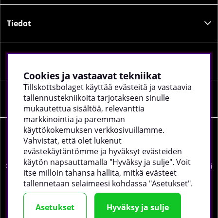
Tiedot
Sosiaalinen media
Cookies ja vastaavat tekniikat
Tillskottsbolaget käyttää evästeitä ja vastaavia
tallennustekniikoita tarjotakseen sinulle
Yrityksen tiedot
mukautettua sisältöä, relevanttia
markkinointia ja paremman
käyttökokemuksen verkkosivuillamme.
Vahvistat, että olet lukenut
evästekäytäntömme ja hyväksyt evästeiden
käytön napsauttamalla "Hyväksy ja sulje". Voit
©
2026 tillskottsbolaget.fi. Käytämme evästeitä -
lue lisää
itse milloin tahansa hallita, mitkä evästeet
täältä
.
tallennetaan selaimeesi kohdassa "Asetukset".
Asetukset
Hyväksy ja sulje