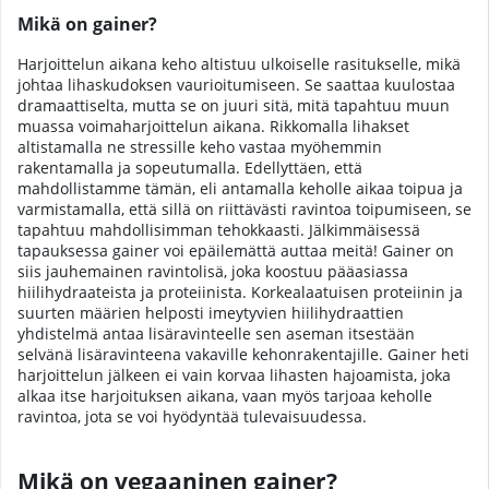
Mikä on gainer?
Harjoittelun aikana keho altistuu ulkoiselle rasitukselle, mikä
johtaa lihaskudoksen vaurioitumiseen. Se saattaa kuulostaa
dramaattiselta, mutta se on juuri sitä, mitä tapahtuu muun
muassa voimaharjoittelun aikana. Rikkomalla lihakset
altistamalla ne stressille keho vastaa myöhemmin
rakentamalla ja sopeutumalla. Edellyttäen, että
mahdollistamme tämän, eli antamalla keholle aikaa toipua ja
varmistamalla, että sillä on riittävästi ravintoa toipumiseen, se
tapahtuu mahdollisimman tehokkaasti. Jälkimmäisessä
tapauksessa gainer voi epäilemättä auttaa meitä! Gainer on
siis jauhemainen ravintolisä, joka koostuu pääasiassa
hiilihydraateista ja proteiinista. Korkealaatuisen proteiinin ja
suurten määrien helposti imeytyvien hiilihydraattien
yhdistelmä antaa lisäravinteelle sen aseman itsestään
selvänä lisäravinteena vakaville kehonrakentajille. Gainer heti
harjoittelun jälkeen ei vain korvaa lihasten hajoamista, joka
alkaa itse harjoituksen aikana, vaan myös tarjoaa keholle
ravintoa, jota se voi hyödyntää tulevaisuudessa.
Mikä on vegaaninen gainer?