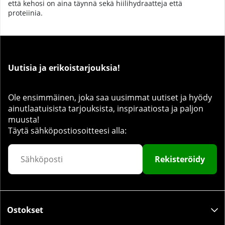
että kehosi on aina täynnä sekä hiilihydraatteja että
proteiinia.
Uutisia ja erikoistarjouksia!
Ole ensimmäinen, joka saa uusimmat uutiset ja hyödy
ainutlaatuisista tarjouksista, inspiraatiosta ja paljon
muusta!
Täytä sähköpostiosoitteesi alla:
Rekisteröidy
Ostokset