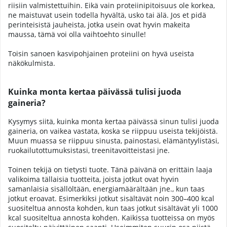
riisiin valmistettuihin. Eikä vain proteiinipitoisuus ole korkea,
ne maistuvat usein todella hyvältä, usko tai älä. Jos et pidä
perinteisistä jauheista, jotka usein ovat hyvin makeita
maussa, tämä voi olla vaihtoehto sinulle!
Toisin sanoen kasvipohjainen proteiini on hyvä useista
näkökulmista.
Kuinka monta kertaa päivässä tulisi juoda
gaineria?
Kysymys siitä, kuinka monta kertaa päivässä sinun tulisi juoda
gaineria, on vaikea vastata, koska se riippuu useista tekijöistä.
Muun muassa se riippuu sinusta, painostasi, elämäntyylistäsi,
ruokailutottumuksistasi, treenitavoitteistasi jne.
Toinen tekijä on tietysti tuote. Tänä päivänä on erittäin laaja
valikoima tällaisia tuotteita, joista jotkut ovat hyvin
samanlaisia sisällöltään, energiamäärältään jne., kun taas
jotkut eroavat. Esimerkiksi jotkut sisältävät noin 300–400 kcal
suositeltua annosta kohden, kun taas jotkut sisältävät yli 1000
kcal suositeltua annosta kohden. Kaikissa tuotteissa on myös