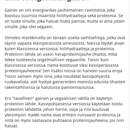
Gainer on siis energiarikas jauhemainen ravintolisä, joka
koostuu suurista määristä hiilihydraatteja sekä proteiinia. Se
on tuote sinulle, joka haluat lisätä painoa, mutta ei aina jotain
sinulle, joka olet vegaani.
Onneksi markkinoilla on tänään useita vaihtoehtoja, jotka ovat
täysin vapaita eläinperäisistä ainesosista. Näissä löydät aivan
kuten klassisessa versiossa; hiilihydraatteja ja proteiinia.
Proteiinin lähde on usein heraproteiinijauhe (maito), mikä
tekee tuotteesta ongelmallisen vegaanille. Toisin kuin
klassisessa versiossa, nämä koostuvat siksi kasviperäisestä
proteiinijauheesta! Sen lisäksi niissä on harvoin suuria eroja.
Toisin sanoen myös sinä, joka noudatat kasvipohjaista
ruokavaliota, voit hyötyä gainereiden monista eduista lihasten
rakentamisessa ja halutussa painonnousussa.
Ero "tavallisen" gainen ja vegaanisen välillä on käytetyn
proteiinin lähde. Kasvipohjaisessa versiossa käytetään toista
proteiinin lähdettä, johon herne, soija ja riisi kuuluvat
yleisimpiin. Kaikki nämä ovat erittäin runsaasti proteiinia ja
niitä on myös saatavana puhtaana proteiinijauheena, jos niin
haluat.