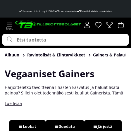
Ilmainen toimitus yli 100 €!
Bonus tuotteita
Pisteitä kaikista ostoksistasi
Toivelista
Lukumäärä toivel
.
Ost
Mää
.
Alkuun
Ravintolisät & Elintarvikkeet
Gainers & Palautu
Vegaaniset Gainers
Harjoitteletko tavoitteena lihasten kasvatus ja haluat lisätä
painoa? Silloin olet todennäköisesti kuullut Gainerista. Tämä
on energiapitoinen ravintolisä, joka auttaa sinua lisäämään
Lue lisää
painoa, mutta valitettavasti monissa tapauksissa sisältää
myös suuren osan heraproteiinia (maito), mikä voi olla
ongelmallista sinulle, joka noudatat kasvisruokavaliota. Vaikka
niitä on harvassa, on olemassa täysin eläinperäisiä ainesosia
välttäviä vaihtoehtoja. Täällä olemme koonneet kaikki lihaksia
Luokat
Suodata
Järjestä