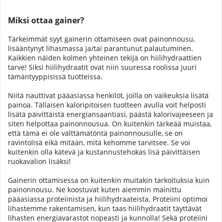
Miksi ottaa gainer?
Tärkeimmät syyt gainerin ottamiseen ovat painonnousu,
lisääntynyt lihasmassa ja/tai parantunut palautuminen.
Kaikkien näiden kolmen yhteinen tekijä on hiilihydraattien
tarve! Siksi hiilihydraatit ovat niin suuressa roolissa juuri
tämäntyyppisissä tuotteissa.
Niitä nauttivat pääasiassa henkilöt, joilla on vaikeuksia lisätä
painoa. Tällaisen kaloripitoisen tuotteen avulla voit helposti
lisätä päivittäistä energiansaantiasi, päästä kalorivajeeseen ja
siten helpottaa painonnousua. On kuitenkin tärkeää muistaa,
että tämä ei ole välttämätöntä painonnousulle, se on
ravintolisä eikä mitään, mitä kehomme tarvitsee. Se voi
kuitenkin olla kätevä ja kustannustehokas lisä päivittäisen
ruokavalion lisäksi!
Gainerin ottamisessa on kuitenkin muitakin tarkoituksia kuin
painonnousu. Ne koostuvat kuten aiemmin mainittu
pääasiassa proteiinista ja hiilihydraateista. Proteiini optimoi
lihastemme rakentamisen, kun taas hiilihydraatit täyttävät
lihasten energiavarastot nopeasti ja kunnolla! Sekä proteiini