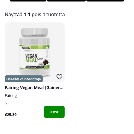
rakentavat gainerit, jotka sisältävät runsaasti sekä proteiinia
että hiilihydraatteja, mutta koostuvat silti vain
kasvipohjaisista ainesosista! Meillä Tillskottsbolagetissa
Näyttää
1-1
pois
1
tuotetta
löydät laajan valikoiman vegaanisia gainer-tuotteita!
Tuotteet
Fairing Vegan Meal (Gainer), 1400 g
Fairing
0
Osta!
€25.39