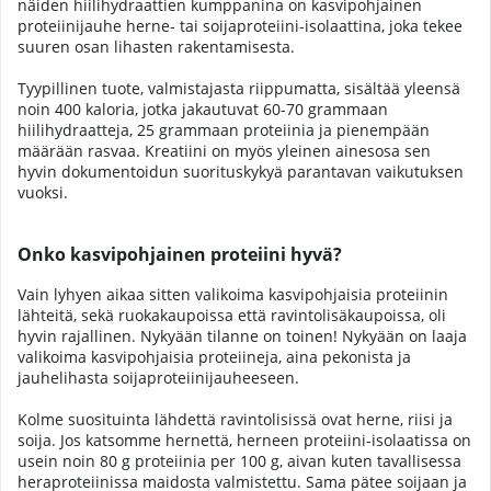
näiden hiilihydraattien kumppanina on kasvipohjainen
proteiinijauhe herne- tai soijaproteiini-isolaattina, joka tekee
suuren osan lihasten rakentamisesta.
Tyypillinen tuote, valmistajasta riippumatta, sisältää yleensä
noin 400 kaloria, jotka jakautuvat 60-70 grammaan
hiilihydraatteja, 25 grammaan proteiinia ja pienempään
määrään rasvaa. Kreatiini on myös yleinen ainesosa sen
hyvin dokumentoidun suorituskykyä parantavan vaikutuksen
vuoksi.
Onko kasvipohjainen proteiini hyvä?
Vain lyhyen aikaa sitten valikoima kasvipohjaisia proteiinin
lähteitä, sekä ruokakaupoissa että ravintolisäkaupoissa, oli
hyvin rajallinen. Nykyään tilanne on toinen! Nykyään on laaja
valikoima kasvipohjaisia proteiineja, aina pekonista ja
jauhelihasta soijaproteiinijauheeseen.
Kolme suosituinta lähdettä ravintolisissä ovat herne, riisi ja
soija. Jos katsomme hernettä, herneen proteiini-isolaatissa on
usein noin 80 g proteiinia per 100 g, aivan kuten tavallisessa
heraproteiinissa maidosta valmistettu. Sama pätee soijaan ja