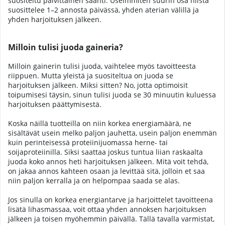
suositeltu päivittäinen saanti. Useimmiten suurin osa niistä
suosittelee 1–2 annosta päivässä, yhden aterian välillä ja
yhden harjoituksen jälkeen.
Milloin tulisi juoda gaineria?
Milloin gainerin tulisi juoda, vaihtelee myös tavoitteesta
riippuen. Mutta yleistä ja suositeltua on juoda se
harjoituksen jälkeen. Miksi sitten? No, jotta optimoisit
toipumisesi täysin, sinun tulisi juoda se 30 minuutin kuluessa
harjoituksen päättymisestä.
Koska näillä tuotteilla on niin korkea energiamäärä, ne
sisältävät usein melko paljon jauhetta, usein paljon enemmän
kuin perinteisessä proteiinijuomassa herne- tai
soijaproteiinilla. Siksi saattaa joskus tuntua liian raskaalta
juoda koko annos heti harjoituksen jälkeen. Mitä voit tehdä,
on jakaa annos kahteen osaan ja levittää sitä, jolloin et saa
niin paljon kerralla ja on helpompaa saada se alas.
Jos sinulla on korkea energiantarve ja harjoittelet tavoitteena
lisätä lihasmassaa, voit ottaa yhden annoksen harjoituksen
jälkeen ja toisen myöhemmin päivällä. Tällä tavalla varmistat,