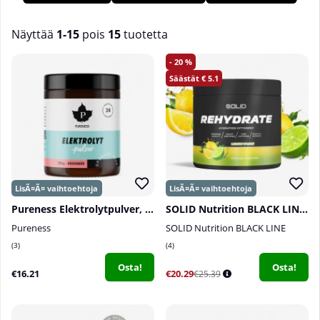
kuten päänsärkyä, huimausta ja levottomuutta, jolloin
elektrolyyttien lisääminen voi olla suotavaa. Meillä
Tillskottsbolagetissa löydät useita ravintolisiä, joissa on
Näyttää
1-15
pois
15
tuotetta
elektrolyyttejä!
Tuotteet
20
5.1
Pureness Elektrolytpulver, 120 g
SOLID Nutrition BLACK LINE Rehydrate, 270 g
Pureness
SOLID Nutrition BLACK LINE
3
4
Osta!
Osta!
€16.21
€20.29
€25.39