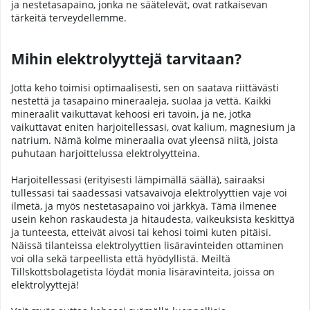
ja nestetasapaino, jonka ne säätelevät, ovat ratkaisevan
tärkeitä terveydellemme.
Mihin elektrolyyttejä tarvitaan?
Jotta keho toimisi optimaalisesti, sen on saatava riittävästi
nestettä ja tasapaino mineraaleja, suolaa ja vettä. Kaikki
mineraalit vaikuttavat kehoosi eri tavoin, ja ne, jotka
vaikuttavat eniten harjoitellessasi, ovat kalium, magnesium ja
natrium. Nämä kolme mineraalia ovat yleensä niitä, joista
puhutaan harjoittelussa elektrolyytteina.
Harjoitellessasi (erityisesti lämpimällä säällä), sairaaksi
tullessasi tai saadessasi vatsavaivoja elektrolyyttien vaje voi
ilmetä, ja myös nestetasapaino voi järkkyä. Tämä ilmenee
usein kehon raskaudesta ja hitaudesta, vaikeuksista keskittyä
ja tunteesta, etteivät aivosi tai kehosi toimi kuten pitäisi.
Näissä tilanteissa elektrolyyttien lisäravinteiden ottaminen
voi olla sekä tarpeellista että hyödyllistä. Meiltä
Tillskottsbolagetista löydät monia lisäravinteita, joissa on
elektrolyyttejä!