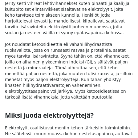
(erityisesti vihreät lehtivihannekset kuten pinaatti ja kaali) ja
kuitupitoiset elintarvikkeet sisältävät ne elektrolyytit, joita
keho tarvitsee toimiakseen kunnolla. Henkilöt, jotka
harjoittelevat kovasti ja mahdollisesti kilpailevat, saattavat
tarvita lisäravinteita elektrolyyttijauheen muodossa, jotta
suolan ja nesteen välillä ei synny epätasapainoa kehossa.
Jos noudatat ketoosidieettiä eli vähähiilihydraattista
ruokavaliota, jossa on runsaasti rasvaa ja proteiinia, saatat
myös tarvita lisäravinteita. Syynä tähän on, että vihannekset,
joilla on alhainen glykeeminen indeksi (GI), sisältävät paljon
nestettä ja mineraaleja. Tämä aiheuttaa sen, että keho
menettää paljon nestettä, joka muuten tulisi ruoasta, ja silloin
menetät myös paljon elektrolyyttejä. Kun tähän yhdistyy
lihasten hiilihydraattivarastojen väheneminen,
elektrolyyttitasapaino voi järkkyä. Myös ketoosidieetissä on
tärkeää lisätä vihanneksia, jotta vältetään puutostila.
Miksi juoda elektrolyyttejä?
Elektrolyytit osallistuvat moniin kehon tärkeisiin toimintoihin.
Ne säätelevät muun muassa kehon nestetasapainoa, auttavat