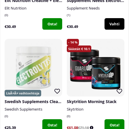
Elit Nutrition Creatine + Electrolytes, 270 g
Supplement Needs Electrolyte+, 210 g
Elit Nutrition
Supplement Needs
0
1
Osta!
Vahti
€30.49
€30.49
14
10.1
Swedish Supplements Clear Electrolytes, 240 g
Skytrition Morning Stack
Swedish Supplements
Skytrition
0
0
Osta!
Osta!
€25.39
€61.08
€71.18