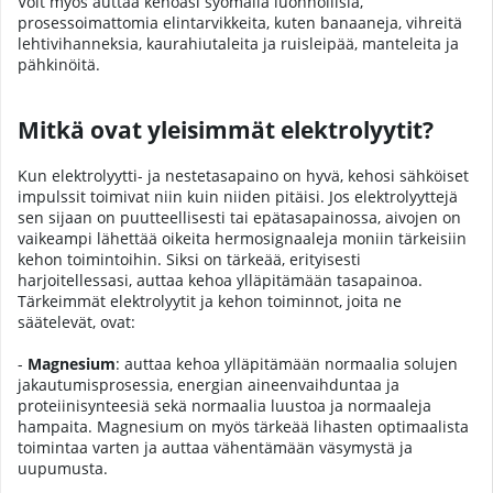
Voit myös auttaa kehoasi syömällä luonnollisia,
prosessoimattomia elintarvikkeita, kuten banaaneja, vihreitä
lehtivihanneksia, kaurahiutaleita ja ruisleipää, manteleita ja
pähkinöitä.
Mitkä ovat yleisimmät elektrolyytit?
Kun elektrolyytti- ja nestetasapaino on hyvä, kehosi sähköiset
impulssit toimivat niin kuin niiden pitäisi. Jos elektrolyyttejä
sen sijaan on puutteellisesti tai epätasapainossa, aivojen on
vaikeampi lähettää oikeita hermosignaaleja moniin tärkeisiin
kehon toimintoihin. Siksi on tärkeää, erityisesti
harjoitellessasi, auttaa kehoa ylläpitämään tasapainoa.
Tärkeimmät elektrolyytit ja kehon toiminnot, joita ne
säätelevät, ovat:
-
Magnesium
: auttaa kehoa ylläpitämään normaalia solujen
jakautumisprosessia, energian aineenvaihduntaa ja
proteiinisynteesiä sekä normaalia luustoa ja normaaleja
hampaita. Magnesium on myös tärkeää lihasten optimaalista
toimintaa varten ja auttaa vähentämään väsymystä ja
uupumusta.