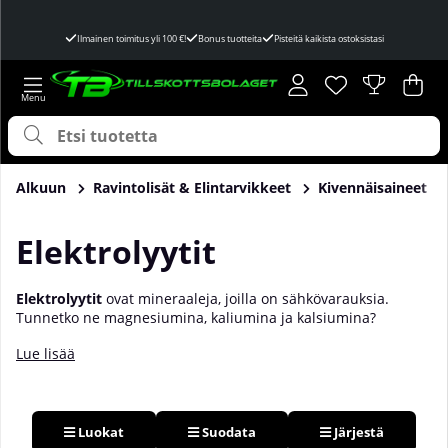
Ilmainen toimitus yli 100 €!
Bonus tuotteita
Pisteitä kaikista ostoksistasi
Toivelista
Lukumäärä toivel
.
Ost
Mää
.
Alkuun
Ravintolisät & Elintarvikkeet
Kivennäisaineet
Elektrolyytit
Elektrolyytit
ovat mineraaleja, joilla on sähkövarauksia.
Tunnetko ne magnesiumina, kaliumina ja kalsiumina?
Elektrolyyttejä esiintyy luonnollisesti ruoassa ja juomassa ja
Lue lisää
niitä on kehossamme muun muassa kehonesteissä ja
kudoksissa. Kehossa niillä on ratkaiseva merkitys
prosesseissa, kuten nestetasapainon säätelystä, uusien
kudosten muodostumisessa ja hormonien vapautumisessa.
Elektrolyyttien epätasapainon tapauksessa voit kokea oireita,
Luokat
Suodata
Järjestä