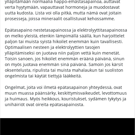
ylläpitämään normaalia happo-emästasapainoa, auttavat
verta hyytymään, vapauttavat hormoneja ja muodostavat
uutta kudosta. Lista voi olla pitkä, mutta nämä ovat joitain
prosesseja, joissa mineraalit osallistuvat kehossamme.
Epätasapaino nestetasapainossa ja elektrolyyttitasapainossa
on melko yleistä, etenkin lämpimällä säällä, kun harjoittelet
paljon tai muista syistä hikoilet enemmän kuin tavallisesti.
Optimaalisen nesteen ja elektrolyyttien tasojen
ylläpitämiseksi on juotava niin paljon vettä kuin menetät.
Toisin sanoen, jos hikoilet enemmän eräänä päivänä, sinun
on myös juotava enemmän sinä päivänä. Samoin jos kärsit
oksentelusta, ripulista tai muista mahalaukun tai suoliston
ongelmista tai käytät tiettyjä lääkkeitä.
Ongelmat, joita voi ilmetä epätasapainon yhteydessä, ovat
muun muassa päänsärky, keskittymisvaikeudet, levottomuus
ja huimaus. Myös heikkous, kouristukset, sydämen tykytys ja
unihäiriöt ovat oireita epätasapainosta.