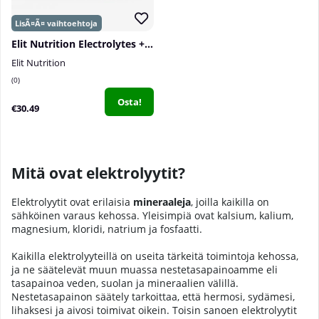
Elit Nutrition Electrolytes + Vitamin C, 200 g
Elit Nutrition
0
Osta!
€30.49
Mitä ovat elektrolyytit?
Elektrolyytit ovat erilaisia
mineraaleja
, joilla kaikilla on
sähköinen varaus kehossa. Yleisimpiä ovat kalsium, kalium,
magnesium, kloridi, natrium ja fosfaatti.
Kaikilla elektrolyyteillä on useita tärkeitä toimintoja kehossa,
ja ne säätelevät muun muassa nestetasapainoamme eli
tasapainoa veden, suolan ja
mineraalien
välillä.
Nestetasapainon säätely tarkoittaa, että hermosi, sydämesi,
lihaksesi ja aivosi toimivat oikein. Toisin sanoen elektrolyytit