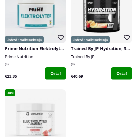
Prime Nutrition Elektrolyter, 250 g
Trained By JP Hydration, 30 serv.
Prime Nutrition
Trained By JP
0
0
Osta!
Osta!
€23.35
€40.69
Uusi