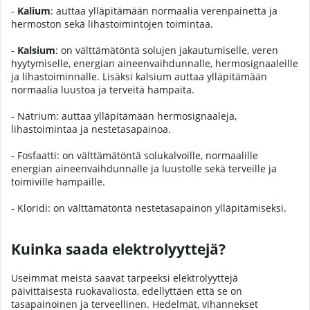
-
Kalium
: auttaa ylläpitämään normaalia verenpainetta ja
hermoston sekä lihastoimintojen toimintaa.
-
Kalsium
: on välttämätöntä solujen jakautumiselle, veren
hyytymiselle, energian aineenvaihdunnalle, hermosignaaleille
ja lihastoiminnalle. Lisäksi kalsium auttaa ylläpitämään
normaalia luustoa ja terveitä hampaita.
- Natrium: auttaa ylläpitämään hermosignaaleja,
lihastoimintaa ja nestetasapainoa.
- Fosfaatti: on välttämätöntä solukalvoille, normaalille
energian aineenvaihdunnalle ja luustolle sekä terveille ja
toimiville hampaille.
- Kloridi: on välttämätöntä nestetasapainon ylläpitämiseksi.
Kuinka saada elektrolyyttejä?
Useimmat meistä saavat tarpeeksi elektrolyyttejä
päivittäisestä ruokavaliosta, edellyttäen että se on
tasapainoinen ja terveellinen. Hedelmät, vihannekset