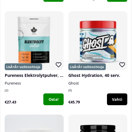
Pureness Elektrolytpulver, 240 g
Ghost Hydration, 40 serv.
Pureness
Ghost
2
0
Osta!
Vahti
€27.43
€45.79