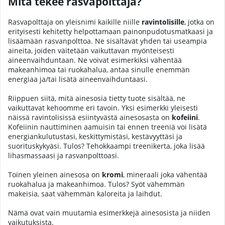
Mitä tekee rasvapolttaja?
Rasvapolttaja on yleisnimi kaikille niille
ravintolisille
, jotka on
erityisesti kehitetty helpottamaan painonpudotusmatkaasi ja
lisäämään rasvanpolttoa. Ne sisältävät yhden tai useampia
aineita, joiden väitetään vaikuttavan myönteisesti
aineenvaihduntaan. Ne voivat esimerkiksi vähentää
makeanhimoa tai ruokahalua, antaa sinulle enemmän
energiaa ja/tai lisätä aineenvaihduntaasi.
Riippuen siitä, mitä ainesosia tietty tuote sisältää, ne
vaikuttavat kehoomme eri tavoin. Yksi esimerkki yleisesti
näissä ravintolisissä esiintyvästä ainesosasta on
kofeiini
.
Kofeiinin nauttiminen aamuisin tai ennen treeniä voi lisätä
energiankulutustasi, keskittymistäsi, kestävyyttäsi ja
suorituskykyäsi. Tulos? Tehokkaampi treenikerta, joka lisää
lihasmassaasi ja rasvanpolttoasi.
Toinen yleinen ainesosa on
kromi
, mineraali joka vähentää
ruokahalua ja makeanhimoa. Tulos? Syöt vähemmän
makeisia, saat vähemmän kaloreita ja laihdut.
Nämä ovat vain muutamia esimerkkejä ainesosista ja niiden
vaikutuksista.