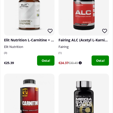
Elit Nutrition L-Carnitine + Synephrine, 60 caps
Fairing ALC (Acetyl L-Karnitin), 90 caps
Elit Nutrition
Fairing
3
1
Osta!
Osta!
€25.39
€24.37
€30.49