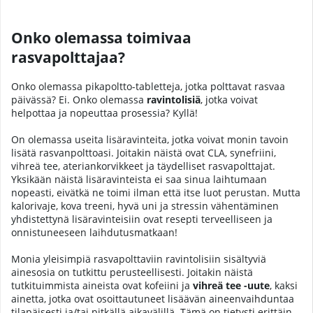
Onko olemassa toimivaa
rasvapolttajaa?
Onko olemassa pikapoltto-tabletteja, jotka polttavat rasvaa
päivässä? Ei. Onko olemassa
ravintolisiä
, jotka voivat
helpottaa ja nopeuttaa prosessia? Kyllä!
On olemassa useita lisäravinteita, jotka voivat monin tavoin
lisätä rasvanpolttoasi. Joitakin näistä ovat CLA, synefriini,
vihreä tee, ateriankorvikkeet ja täydelliset rasvapolttajat.
Yksikään näistä lisäravinteista ei saa sinua laihtumaan
nopeasti, eivätkä ne toimi ilman että itse luot perustan. Mutta
kalorivaje, kova treeni, hyvä uni ja stressin vähentäminen
yhdistettynä lisäravinteisiin ovat resepti terveelliseen ja
onnistuneeseen laihdutusmatkaan!
Monia yleisimpiä rasvapolttaviin ravintolisiin sisältyviä
ainesosia on tutkittu perusteellisesti. Joitakin näistä
tutkituimmista aineista ovat kofeiini ja
vihreä tee -uute
, kaksi
ainetta, jotka ovat osoittautuneet lisäävän aineenvaihduntaa
tilapäisesti ja/tai pitkällä aikavälillä. Tämä on tietysti erittäin