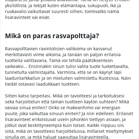
yksilöllistä, ja tekijät kuten elämäntapa, sukupuoli, ikä ja
ruokavalio vaikuttavat suuresti siihen, toimivatko nämä
lisäravinteet vai eivät.
Mikä on paras rasvapolttaja?
Rasvapolttavien ravintolisien valikoima on kasvanut
merkittävästi viime aikoina, ja tänään on paljon erilaisia
tuotteita valittavana. Tämä voi tehdä päätöksenteon
vaikeaksi... Ensinnäkin sinun tulisi valita tuote luotettavalta,
tunnetulta valmistajalta. Varmista, että se on käynyt läpi
laaduntarkkailun ja on mieluiten valmistettu Ruotsissa. Näin
tiedät ostavasi laadukkaan tuotteen.
Sitten katso tarpeitasi. Mikä on tavoitteesi ja tarkoituksesi
sekä harjoittelun että tämän tuotteen käytön suhteen? Mikä
vaivaa sinua eniten? Onko se makeanhimo vai energian
puute, joka vaikuttaa sinuun eniten? Ja niin edelleen. Erilaiset
lisäravinteet erikoistuvat usein johonkin tiettyyn asiaan, ja
jotkut ovat keskittyneempiä kuin toiset. Kaikki riippuu siis
siitä, mikä on tavoitteesi harjoittelussa, millaiset mieltymykset
sinulla on, ja mitä haluat saavuttaa lisäravinteella.