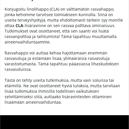
Konjugoitu linolihappo (CLA) on välttämätön rasvahappo,
jonka kehomme tarvitsee toimiakseen kunnolla. Siinä on
useita terveyshyötyjä, mutta ehdottomasti tärkein syy monille
ottaa
CLA
-lisäravinne on sen rasvaa polttava ominaisuus.
Tutkimukset ovat osoittaneet, että sen saanti voi lisätä
rasvanpolttoa ja laihtumista! Tämä tapahtuu muuttamalla
aineenvaihduntaamme.
Rasvahappo voi auttaa kehoa hajottamaan enemmän
rasvasoluja ja estämään lisää, ylimääräisiä rasvasoluja
varastoitumasta. Tämä tapahtuu pääasiassa lihaskudoksen
rasvasoluissa.
Tästä on tehty useita tutkimuksia, mutta vain soluissa tai
eläimillä. Ne ovat osoittaneet hyviä tuloksia, mutta tarvitaan
lisää tutkimuksia ihmisillä todellisen vaikutuksen
selvittämiseksi siitä, auttaako lisäravinteiden ottaminen
lisäämään aineenvaihduntaa.