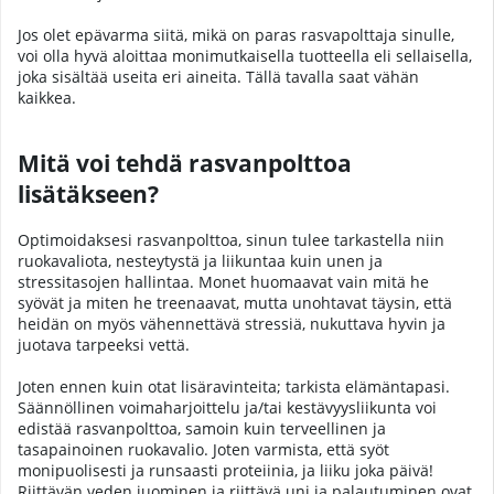
Jos olet epävarma siitä, mikä on paras rasvapolttaja sinulle,
voi olla hyvä aloittaa monimutkaisella tuotteella eli sellaisella,
joka sisältää useita eri aineita. Tällä tavalla saat vähän
kaikkea.
Mitä voi tehdä rasvanpolttoa
lisätäkseen?
Optimoidaksesi rasvanpolttoa, sinun tulee tarkastella niin
ruokavaliota, nesteytystä ja liikuntaa kuin unen ja
stressitasojen hallintaa. Monet huomaavat vain mitä he
syövät ja miten he treenaavat, mutta unohtavat täysin, että
heidän on myös vähennettävä stressiä, nukuttava hyvin ja
juotava tarpeeksi vettä.
Joten ennen kuin otat lisäravinteita; tarkista elämäntapasi.
Säännöllinen voimaharjoittelu ja/tai kestävyysliikunta voi
edistää rasvanpolttoa, samoin kuin terveellinen ja
tasapainoinen ruokavalio. Joten varmista, että syöt
monipuolisesti ja runsaasti proteiinia, ja liiku joka päivä!
Riittävän veden juominen ja riittävä uni ja palautuminen ovat