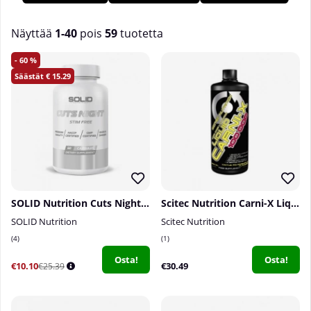
Näyttää
1-40
pois
59
tuotetta
Tuotteet
60
15.29
SOLID Nutrition Cuts Night, 60 caps
Scitec Nutrition Carni-X Liquid 100 000, 500ml
SOLID Nutrition
Scitec Nutrition
4
1
Osta!
Osta!
€10.10
€30.49
€25.39