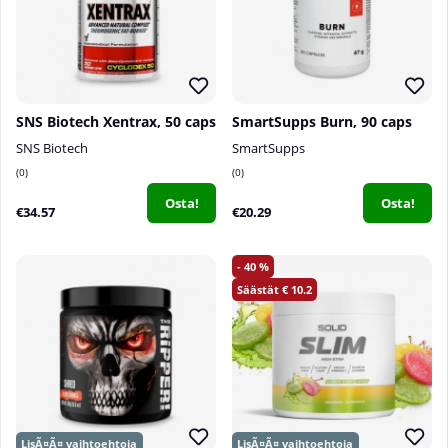
SNS Biotech Xentrax, 50 caps
SmartSupps Burn, 90 caps
SNS Biotech
SmartSupps
0
0
Osta!
Osta!
€34.57
€20.29
40
10.2