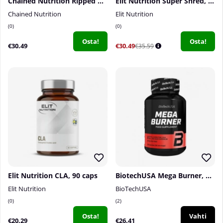
Chained Nutrition Ripped Hardcore, 90 caps
Elit Nutrition Super Shred, 90 caps
Chained Nutrition
Elit Nutrition
0
0
Osta!
Osta!
€30.49
€30.49
€35.59
Elit Nutrition CLA, 90 caps
BiotechUSA Mega Burner, 90 caps
Elit Nutrition
BioTechUSA
0
2
Osta!
Vahti
€20.29
€26.41