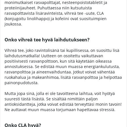
monimutkaiset rasvapolttajat, nesteenpoistotabletit ja
proteiinijauheet. Puhuttaessa niin kutsutuista
rasvapolttavista lisäravinteista, vihreä tee -uute, CLA
(konjugoitu linolihappo) ja kofeiini ovat suosituimpien
joukossa.
Onko vihreä tee hyvä laihdutukseen?
Vihreä tee, joko ravintolisänä tai kupillisessa, on suosittu lisä
laihdutusmatkalla! Uutteen on osoitettu vaikuttavan
positiivisesti rasvanpolttoon, kun sitä käytetään oikeassa
annostuksessa. Se edistää muun muassa energiankulutusta,
rasvanpolttoa ja aineenvaihduntaa. Jotkut voivat vähentää
ruokahalua ja makeanhimoa, lisätä rasvanpolttoa ja helpottaa
painonpudotusta.
Mutta jopa sinä, jolla ei ole tavoitteena laihtua, voit hyötyä
suuresti tästä lisästä. Se sisältää nimittäin paljon
antioksidantteja, jotka voivat edistää terveyttäsi monin tavoin!
Ne auttavat muun muassa torjumaan hapettavaa stressiä.
Onko CLA hyvä?