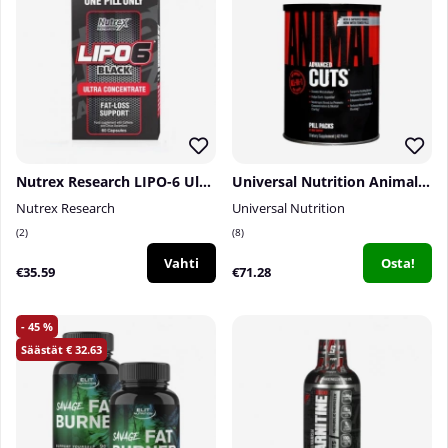
Nutrex Research LIPO-6 Ultra Concentrated, 60 caps
Universal Nutrition Animal Cuts, 42-packs
Nutrex Research
Universal Nutrition
2
8
Vahti
Osta!
€35.59
€71.28
45
32.63