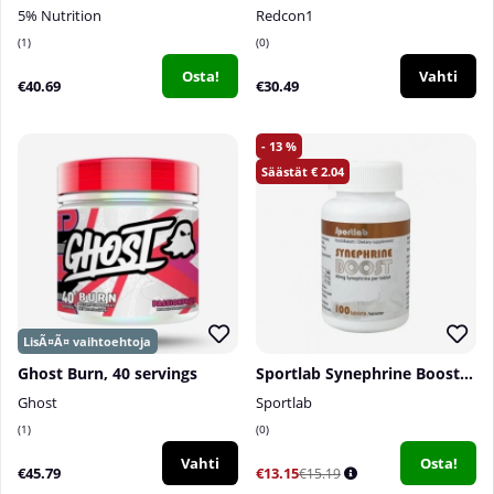
5% Nutrition
Redcon1
1
0
Osta!
Vahti
€40.69
€30.49
13
2.04
Ghost Burn, 40 servings
Sportlab Synephrine Boost, 100 tabs
Ghost
Sportlab
1
0
Vahti
Osta!
€45.79
€13.15
€15.19