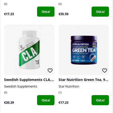
0
0
Osta!
Osta!
€17.23
€35.59
Swedish Supplements CLA, 90 caps
Star Nutrition Green Tea, 90 caps
Swedish Supplements
Star Nutrition
0
1
Osta!
Osta!
€20.29
€17.23