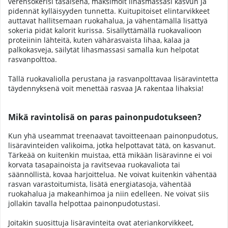
verensokerisi tasaisena, maksimoit lihasmassasi kasvun ja
pidennät kylläisyyden tunnetta. Kuitupitoiset elintarvikkeet
auttavat hallitsemaan ruokahalua, ja vähentämällä lisättyä
sokeria pidät kalorit kurissa. Sisällyttämällä ruokavalioon
proteiinin lähteitä, kuten vähärasvaista lihaa, kalaa ja
palkokasveja, säilytät lihasmassasi samalla kun helpotat
rasvanpolttoa.
Tällä ruokavaliolla perustana ja rasvanpolttavaa lisäravintetta
täydennyksenä voit menettää rasvaa JA rakentaa lihaksia!
Mikä ravintolisä on paras painonpudotukseen?
Kun yhä useammat treenaavat tavoitteenaan painonpudotus,
lisäravinteiden valikoima, jotka helpottavat tätä, on kasvanut.
Tärkeää on kuitenkin muistaa, että mikään lisäravinne ei voi
korvata tasapainoista ja ravitsevaa ruokavaliota tai
säännöllistä, kovaa harjoittelua. Ne voivat kuitenkin vähentää
rasvan varastoitumista, lisätä energiatasoja, vähentää
ruokahalua ja makeanhimoa ja niin edelleen. Ne voivat siis
jollakin tavalla helpottaa painonpudotustasi.
Joitakin suosittuja lisäravinteita ovat ateriankorvikkeet,