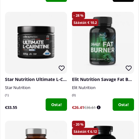
28
10.2
Star Nutrition Ultimate L-Carnitine (powder), 225 g
Elit Nutrition Savage Fat Burner, 90 caps
Star Nutrition
Elit Nutrition
1
0
Osta!
Osta!
€33.55
€26.41
€36.61
20
6.12