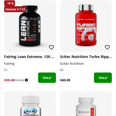
19
7.14
Fairing Lean Extreme, 120 caps
Scitec Nutrition Turbo Ripper, 100 caps
Fairing
Scitec Nutrition
1
0
Osta!
Osta!
€30.49
€40.69
€37.63