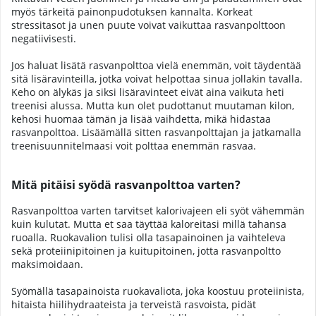
myös tärkeitä painonpudotuksen kannalta. Korkeat
stressitasot ja unen puute voivat vaikuttaa rasvanpolttoon
negatiivisesti.
Jos haluat lisätä rasvanpolttoa vielä enemmän, voit täydentää
sitä lisäravinteilla, jotka voivat helpottaa sinua jollakin tavalla.
Keho on älykäs ja siksi lisäravinteet eivät aina vaikuta heti
treenisi alussa. Mutta kun olet pudottanut muutaman kilon,
kehosi huomaa tämän ja lisää vaihdetta, mikä hidastaa
rasvanpolttoa. Lisäämällä sitten rasvanpolttajan ja jatkamalla
treenisuunnitelmaasi voit polttaa enemmän rasvaa.
Mitä pitäisi syödä rasvanpolttoa varten?
Rasvanpolttoa varten tarvitset kalorivajeen eli syöt vähemmän
kuin kulutat. Mutta et saa täyttää kaloreitasi millä tahansa
ruoalla. Ruokavalion tulisi olla tasapainoinen ja vaihteleva
sekä proteiinipitoinen ja kuitupitoinen, jotta rasvanpoltto
maksimoidaan.
Syömällä tasapainoista ruokavaliota, joka koostuu proteiinista,
hitaista hiilihydraateista ja terveistä rasvoista, pidät