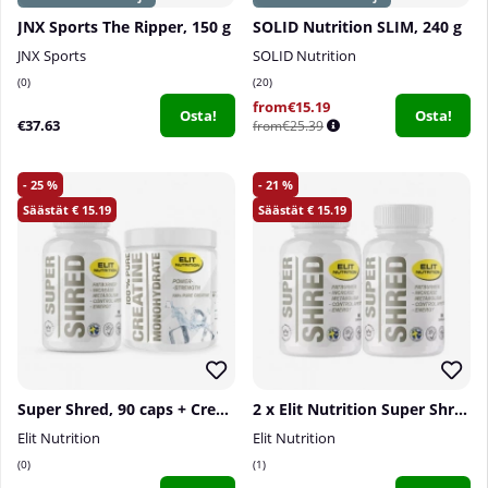
JNX Sports The Ripper, 150 g
SOLID Nutrition SLIM, 240 g
JNX Sports
SOLID Nutrition
0
20
from€15.19
Osta!
Osta!
€37.63
from€25.39
25
21
15.19
15.19
Super Shred, 90 caps + Creatine Monohydrate, 300 g
2 x Elit Nutrition Super Shred, 90 caps
Elit Nutrition
Elit Nutrition
0
1