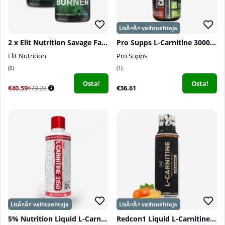
2 x Elit Nutrition Savage Fat Burner, 90 caps
Pro Supps L-Carnitine 3000, 473 ml
Elit Nutrition
Pro Supps
0
1
Osta!
Osta!
€40.59
€36.61
€73.22
5% Nutrition Liquid L-Carnitine 3150, 473 ml
Redcon1 Liquid L-Carnitine, 30 serv.