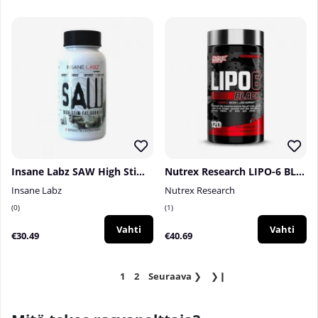
Insane Labz SAW High Stim Fat Burner, 60 caps
Nutrex Research LIPO-6 BLACK, 120 caps
Insane Labz
Nutrex Research
0
1
Vahti
Vahti
€30.49
€40.69
1
2
Seuraava
❯
❯❙