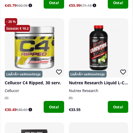
Osta!
Osta!
€45.79
€55.99
€60.98
€71.18
25
10.2
Cellucor C4 Ripped, 30 serv.
Nutrex Research Liquid L-Carnitine 3000, 480 ml
Cellucor
Nutrex Research
2
0
Osta!
Osta!
€30.49
€33.55
€40.69