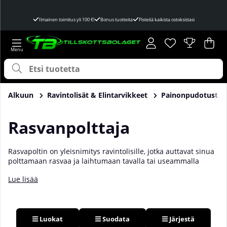
Ilmainen toimitus yli 100 €!
Bonus tuotteita
Pisteitä kaikista ostoksistasi
Toivelista
Lukumäärä toivel
.
Ost
Mää
.
Alkuun
Ravintolisät & Elintarvikkeet
Painonpudotusta
R
asvanpolttaja
Rasvapoltin on yleisnimitys ravintolisille, jotka auttavat sinua
polttamaan rasvaa ja laihtumaan tavalla tai useammalla
tavalla. Ne voivat sisältää esimerkiksi vihreää teetä, kofeiinia,
Lue lisää
karnitiinia ja/tai synefriiniä. Aineita, jotka voivat muun
muassa lisätä energiatasoja, kiihdyttää aineenvaihduntaa ja
vähentää ruokahalua. Tällä tavoin rasvapoltin-ravintolisä voi
viedä harjoittelusi sekä painonpudotuksesi seuraavalle
tasolle! Osta rasvapoltin meiltä Tillskottsbolagetilta!
Luokat
Suodata
Järjestä