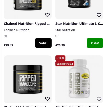
Chained Nutrition Ripped Hardcore STIM FREE, 90 caps
Star Nutrition Ultimate L-Carnitine, 90 caps
Chained Nutrition
Star Nutrition
0
1
Vahti
Osta!
€29.47
€20.29
14
5.1