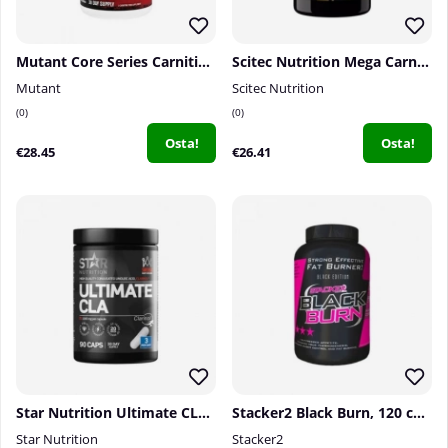
Mutant Core Series Carnitine, 90 caps
Scitec Nutrition Mega Carni 1000, 60 caps
Mutant
Scitec Nutrition
0
0
Osta!
Osta!
€28.45
€26.41
Star Nutrition Ultimate CLA, 90 caps
Stacker2 Black Burn, 120 caps
Star Nutrition
Stacker2