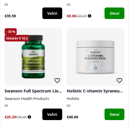
0
0
Vahti
Osta!
€35.59
€8.06
€20.29
33
10.2
Swanson Full Spectrum Lion's Mane Mushroom, 500 mg, 60 caps
Holistic C-vitamin Syraneutral, 250 g
Swanson Health Products
Holistic
0
0
Vahti
Osta!
€20.29
€40.69
€30.49