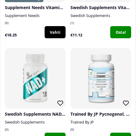
Supplement Needs Vitamin C, 300 g
Swedish Supplements Vitamin C, 100 tabs
Supplement Needs
Swedish Supplements
0
1
Vahti
Osta!
€18.25
€11.12
Swedish Supplements NAD+, 30 caps
Trained By JP Pycnogenol, 30 caps
Swedish Supplements
Trained By JP
0
0