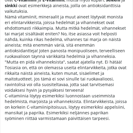
sinkki
ovat esimerkkejä aineista, joilla on antioksidanttisia
vaikutuksia.
Nämä vitamiinit, mineraalit ja muut aineet löytyvät monista
eri elintarvikkeista, joissa hedelmät ja vihannekset ovat
ehdottomasti rikkaimpia. Mutta mitkä hedelmät, vihannekset
tai marjat sisältävät eniten? No, itse asiassa voit helposti
nähdä, kuinka rikas hedelmä, vihannes tai marja on näistä
aineista; mitä enemmän väriä, sitä enemmän
antioksidantteja! Joten panosta monipuoliseen, terveelliseen
ruokavalioon täynnä värikkäitä hedelmiä ja vihanneksia.
"Mutta en pidä vihanneksista", saatat ajatella nyt. Ei hätää!
Tosiasia on, että on olemassa useita elintarvikkeita, jotka ovat
rikkaita näistä aineista, kuten munat, sisäelimet ja
maitotuotteet. Jos tämä ei sovi sinulle tai ruokavalioosi,
ravintolisä voi olla suositeltavaa, jotta saat tarvitsemasi
voidaksesi hyvin ja pysyäksesi terveenä!
C-vitamiinia löytyy esimerkiksi luonnostaan useimmista
hedelmistä, marjoista ja vihanneksista. Elintarvikkeista, joissa
on korkein C-vitamiinipitoisuus, löytyy esimerkiksi appelsiini,
mansikat ja paprika. Esimerkiksi neljännes paprikan
syöminen riittää varmistamaan päivittäisen tarpeesi.