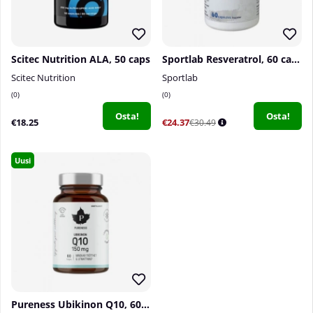
Scitec Nutrition ALA, 50 caps
Sportlab Resveratrol, 60 caps
Scitec Nutrition
Sportlab
0
0
Osta!
Osta!
€18.25
€24.37
€30.49
Uusi
Pureness Ubikinon Q10, 60 caps