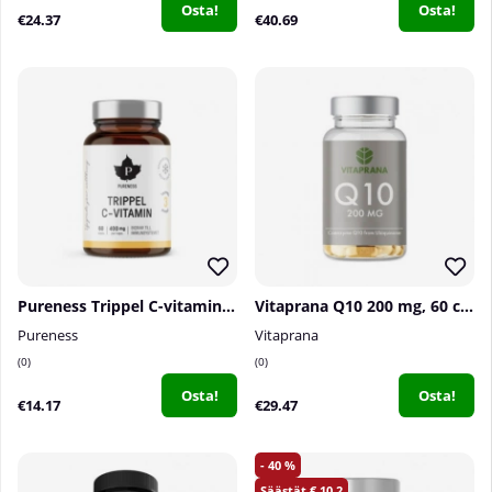
Osta!
Osta!
€24.37
€40.69
Pureness Trippel C-vitamin, 60 caps
Vitaprana Q10 200 mg, 60 caps
Pureness
Vitaprana
0
0
Osta!
Osta!
€14.17
€29.47
40
10.2