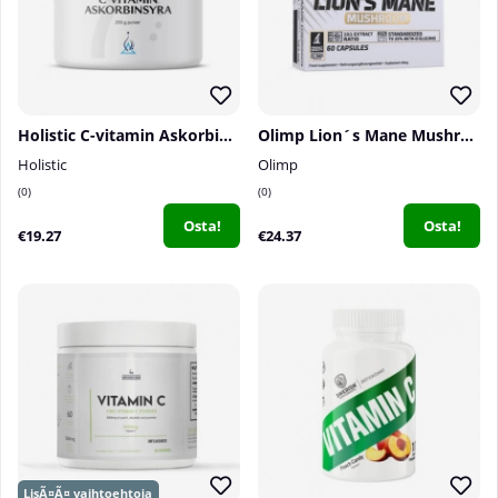
Holistic C-vitamin Askorbinsyra, 250 g
Olimp Lion´s Mane Mushroom, 60 caps
Holistic
Olimp
0
0
Osta!
Osta!
€19.27
€24.37