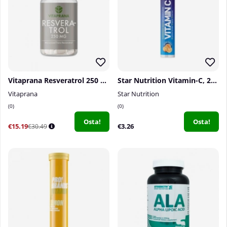
Vitaprana Resveratrol 250 mg, 60 caps
Star Nutrition Vitamin-C, 20 brustabletter
Vitaprana
Star Nutrition
0
0
Osta!
Osta!
€15.19
€3.26
€30.49