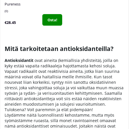
Pureness
0
Osta!
€28.45
Mitä tarkoitetaan antioksidanteilla?
Antioksidantit
ovat aineita (kemiallisia yhdisteitä), joilla on
kyky estää vapaita radikaaleja hajottamasta kehosi soluja.
Vapaat radikaalit ovat reaktiivisia aineita, jotka liian suurina
määrinä voivat olla haitallisia meille ihmisille. Kun tasot
nousevat liian korkeiksi, syntyy niin sanottu oksidatiivinen
stressi, joka vahingoittaa soluja ja voi vaikuttaa muun muassa
syövän ja sydän- ja verisuonitautien kehittymiseen. Saamalla
riittävästi antioksidantteja voit siis estää näiden reaktiivisten
aineiden muodostumisen ja solujesi vaurioitumisen.
Tuloksena? Voit paremmin ja elät pidempään!
Löydämme näitä luonnollisesti kehostamme, mutta myös
syömästämme ruoasta, sillä monet ravintoaineet omaavat
nämä antioksidanttiset ominaisuudet. Joitakin näistä ovat