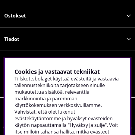
Ostokset
Tiedot
Sosiaalinen media
Cookies ja vastaavat tekniikat
Tillskottsbolaget käyttää evästeitä ja vastaavia
tallennustekniikoita tarjotakseen sinulle
Yrityksen tiedot
mukautettua sisältöä, relevanttia
markkinointia ja paremman
käyttökokemuksen verkkosivuillamme.
Vahvistat, että olet lukenut
evästekäytäntömme ja hyväksyt evästeiden
käytön napsauttamalla "Hyväksy ja sulje". Voit
©
2026 tillskottsbolaget.fi. Käytämme evästeitä -
lue lisää
itse milloin tahansa hallita, mitkä evästeet
täältä
.