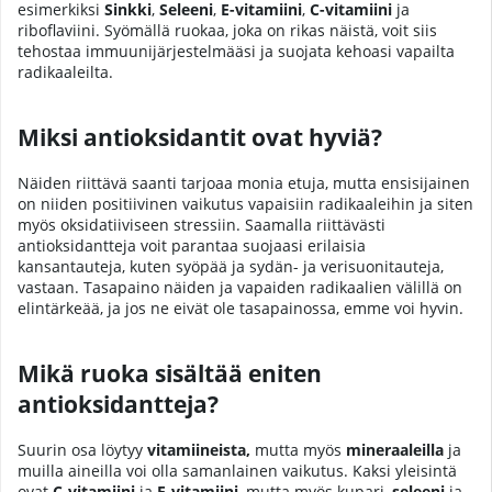
esimerkiksi
Sinkki
,
Seleeni
,
E-vitamiini
,
C-vitamiini
ja
riboflaviini. Syömällä ruokaa, joka on rikas näistä, voit siis
tehostaa immuunijärjestelmääsi ja suojata kehoasi vapailta
radikaaleilta.
Miksi antioksidantit ovat hyviä?
Näiden riittävä saanti tarjoaa monia etuja, mutta ensisijainen
on niiden positiivinen vaikutus vapaisiin radikaaleihin ja siten
myös oksidatiiviseen stressiin. Saamalla riittävästi
antioksidantteja voit parantaa suojaasi erilaisia
kansantauteja, kuten syöpää ja sydän- ja verisuonitauteja,
vastaan. Tasapaino näiden ja vapaiden radikaalien välillä on
elintärkeää, ja jos ne eivät ole tasapainossa, emme voi hyvin.
Mikä ruoka sisältää eniten
antioksidantteja?
Suurin osa löytyy
vitamiineista
,
mutta myös
mineraaleilla
ja
muilla aineilla voi olla samanlainen vaikutus. Kaksi yleisintä
ovat
C-vitamiini
ja
E-vitamiini
, mutta myös kupari,
seleeni
ja