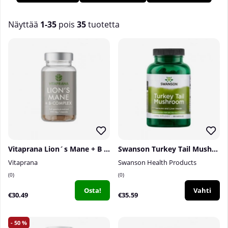
saada tarpeeksi ja ravintolisä voi olla tarpeen. Osta
antioksidanttisi meiltä Tillskottsbolagetilta!
Näyttää
1-35
pois
35
tuotetta
Tuotteet
Vitaprana Lion´s Mane + B complex, 50 caps
Swanson Turkey Tail Mushroom, 120 caps
Vitaprana
Swanson Health Products
0
0
Osta!
Vahti
€30.49
€35.59
50