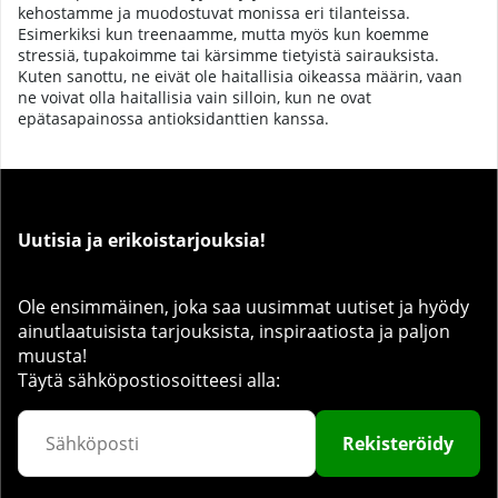
kehostamme ja muodostuvat monissa eri tilanteissa.
Esimerkiksi kun treenaamme, mutta myös kun koemme
stressiä, tupakoimme tai kärsimme tietyistä sairauksista.
Kuten sanottu, ne eivät ole haitallisia oikeassa määrin, vaan
ne voivat olla haitallisia vain silloin, kun ne ovat
epätasapainossa antioksidanttien kanssa.
Uutisia ja erikoistarjouksia!
Ole ensimmäinen, joka saa uusimmat uutiset ja hyödy
ainutlaatuisista tarjouksista, inspiraatiosta ja paljon
muusta!
Täytä sähköpostiosoitteesi alla:
Rekisteröidy