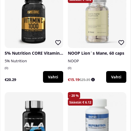
5% Nutrition CORE Vitamin C, 240 caps
NOOP Lion´s Mane, 60 caps
5% Nutrition
NOOP
0
0
Vahti
Vahti
€20.29
€15.19
€25.39
20
6.12