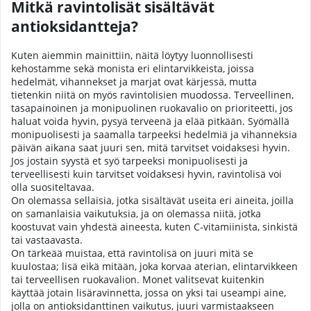
Mitkä ravintolisät sisältävät
antioksidantteja?
Kuten aiemmin mainittiin, näitä löytyy luonnollisesti
kehostamme sekä monista eri elintarvikkeista, joissa
hedelmät, vihannekset ja marjat ovat kärjessä, mutta
tietenkin niitä on myös ravintolisien muodossa. Terveellinen,
tasapainoinen ja monipuolinen ruokavalio on prioriteetti, jos
haluat voida hyvin, pysyä terveenä ja elää pitkään. Syömällä
monipuolisesti ja saamalla tarpeeksi hedelmiä ja vihanneksia
päivän aikana saat juuri sen, mitä tarvitset voidaksesi hyvin.
Jos jostain syystä et syö tarpeeksi monipuolisesti ja
terveellisesti kuin tarvitset voidaksesi hyvin, ravintolisä voi
olla suositeltavaa.
On olemassa sellaisia, jotka sisältävät useita eri aineita, joilla
on samanlaisia vaikutuksia, ja on olemassa niitä, jotka
koostuvat vain yhdestä aineesta, kuten C-vitamiinista, sinkistä
tai vastaavasta.
On tärkeää muistaa, että ravintolisä on juuri mitä se
kuulostaa; lisä eikä mitään, joka korvaa aterian, elintarvikkeen
tai terveellisen ruokavalion. Monet valitsevat kuitenkin
käyttää jotain lisäravinnetta, jossa on yksi tai useampi aine,
jolla on antioksidanttinen vaikutus, juuri varmistaakseen