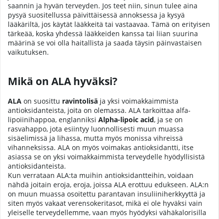
saannin ja hyvän terveyden. Jos teet niin, sinun tulee aina
pysyä suositellussa päivittäisessä annoksessa ja kysyä
lääkäriltä, jos käytät lääkkeitä tai vastaavaa. Tämä on erityisen
tärkeää, koska yhdessä lääkkeiden kanssa tai liian suurina
määrinä se voi olla haitallista ja saada täysin päinvastaisen
vaikutuksen.
Mikä on ALA hyväksi?
ALA
on suosittu
ravintolisä
ja yksi voimakkaimmista
antioksidanteista, joita on olemassa. ALA tarkoittaa alfa-
lipoiinihappoa, englanniksi
Alpha-lipoic acid
, ja se on
rasvahappo, jota esiintyy luonnollisesti muun muassa
sisäelimissä ja lihassa, mutta myös monissa vihreissä
vihanneksissa. ALA on myös voimakas antioksidantti, itse
asiassa se on yksi voimakkaimmista terveydelle hyödyllisistä
antioksidanteista.
Kun verrataan ALA:ta muihin antioksidantteihin, voidaan
nähdä joitain eroja, eroja, joissa ALA erottuu edukseen. ALA:n
on muun muassa osoitettu parantavan insuliiniherkkyyttä ja
siten myös vakaat verensokeritasot, mikä ei ole hyväksi vain
yleiselle terveydellemme, vaan myös hyödyksi vähäkalorisilla