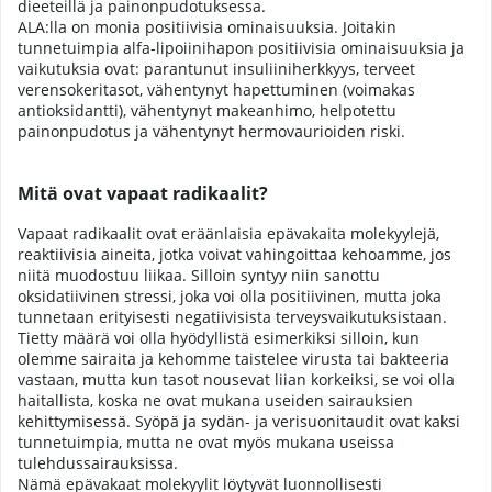
dieeteillä ja painonpudotuksessa.
ALA:lla on monia positiivisia ominaisuuksia. Joitakin
tunnetuimpia alfa-lipoiinihapon positiivisia ominaisuuksia ja
vaikutuksia ovat: parantunut insuliiniherkkyys, terveet
verensokeritasot, vähentynyt hapettuminen (voimakas
antioksidantti), vähentynyt makeanhimo, helpotettu
painonpudotus ja vähentynyt hermovaurioiden riski.
Mitä ovat vapaat radikaalit?
Vapaat radikaalit ovat eräänlaisia epävakaita molekyylejä,
reaktiivisia aineita, jotka voivat vahingoittaa kehoamme, jos
niitä muodostuu liikaa. Silloin syntyy niin sanottu
oksidatiivinen stressi, joka voi olla positiivinen, mutta joka
tunnetaan erityisesti negatiivisista terveysvaikutuksistaan.
Tietty määrä voi olla hyödyllistä esimerkiksi silloin, kun
olemme sairaita ja kehomme taistelee virusta tai bakteeria
vastaan, mutta kun tasot nousevat liian korkeiksi, se voi olla
haitallista, koska ne ovat mukana useiden sairauksien
kehittymisessä. Syöpä ja sydän- ja verisuonitaudit ovat kaksi
tunnetuimpia, mutta ne ovat myös mukana useissa
tulehdussairauksissa.
Nämä epävakaat molekyylit löytyvät luonnollisesti