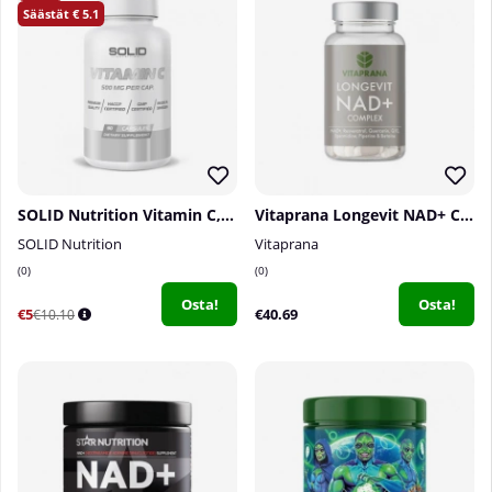
5.1
SOLID Nutrition Vitamin C, 90 caps
Vitaprana Longevit NAD+ Complex, 30 caps
SOLID Nutrition
Vitaprana
0
0
Osta!
Osta!
€5
€40.69
€10.10