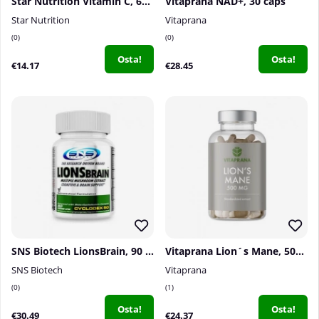
Star Nutrition Vitamin C, 60 caps
Vitaprana NAD+, 30 caps
Star Nutrition
Vitaprana
0
0
Osta!
Osta!
€14.17
€28.45
SNS Biotech LionsBrain, 90 caps
Vitaprana Lion´s Mane, 500 mg, 100 caps
SNS Biotech
Vitaprana
0
1
Osta!
Osta!
€30.49
€24.37