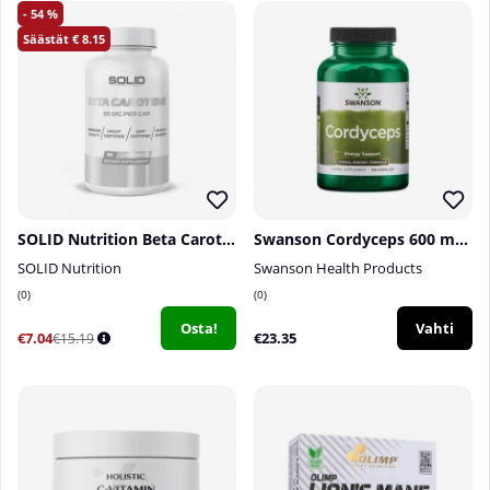
54
8.15
SOLID Nutrition Beta Carotene, 90 caps
Swanson Cordyceps 600 mg, 120 caps
SOLID Nutrition
Swanson Health Products
0
0
Osta!
Vahti
€7.04
€23.35
€15.19