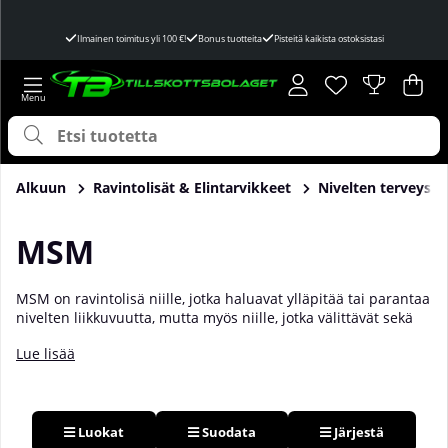
Ilmainen toimitus yli 100 €!
Bonus tuotteita
Pisteitä kaikista ostoksistasi
Toivelista
Lukumäärä toivel
.
Ost
Mää
.
Alkuun
Ravintolisät & Elintarvikkeet
Nivelten terveys
MSM
MSM on ravintolisä niille, jotka haluavat ylläpitää tai parantaa
nivelten liikkuvuutta, mutta myös niille, jotka välittävät sekä
hiusten että ihon laadusta. Lisäravinteen tarkoituksena on
Lue lisää
muun muassa rakentaa ja vahvistaa kehon sidekudosta,
mutta se voi myös parantaa solujen kykyä imeä ravinteita ja
nopeuttaa kuona-aineiden poistumista. Osta MSM meiltä
Tillskottsbolagetista!
Luokat
Suodata
Järjestä