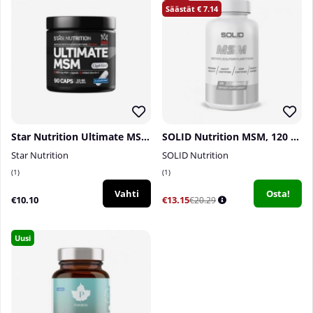
7.14
Star Nutrition Ultimate MSM, 90 caps
SOLID Nutrition MSM, 120 caps
Star Nutrition
SOLID Nutrition
1
1
Vahti
Osta!
€10.10
€13.15
€20.29
Uusi