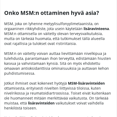
Onko MSM:n ottaminen hyvä asia?
MSM, joka on lyhenne metyylisulfonyylimetaanista, on
orgaaninen rikkiyhdiste, jota usein käytetään
lisäravinteena
.
MSM:n ottamisella on väitetty olevan terveysvaikutuksia,
mutta on tärkeää huomata, että tutkimukset tällä alueella
ovat rajallisia ja tulokset ovat ristiriitaisia.
MSM:n on väitetty voivan auttaa lievittämään nivelkipua ja
tulehdusta, parantamaan ihon terveyttä, edistämään hiusten
kasvua ja vahvistamaan kynsiä. Sitä on myös ehdotettu
omaavan antioksidanttisia ominaisuuksia ja auttavan kehon
puhdistumisessa.
Jotkut ihmiset ovat kokeneet hyötyjä
MSM-lisäravinteiden
ottamisesta, erityisesti nivelten liittyvissä tiloissa, kuten
nivelrikossa ja reumatoidiartroosissa. Toiset eivät kuitenkaan
ole huomanneet mitään merkittävää vaikutusta. On tärkeää
muistaa, että
lisäravinteiden
vaikutukset voivat vaihdella
henkilöstä toiseen.