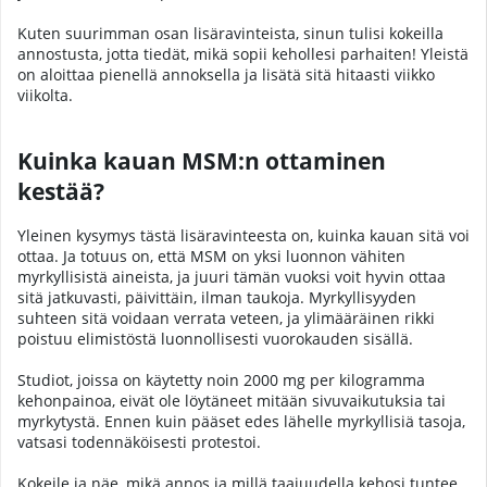
Kuten suurimman osan lisäravinteista, sinun tulisi kokeilla
annostusta, jotta tiedät, mikä sopii kehollesi parhaiten! Yleistä
on aloittaa pienellä annoksella ja lisätä sitä hitaasti viikko
viikolta.
Kuinka kauan MSM:n ottaminen
kestää?
Yleinen kysymys tästä lisäravinteesta on, kuinka kauan sitä voi
ottaa. Ja totuus on, että MSM on yksi luonnon vähiten
myrkyllisistä aineista, ja juuri tämän vuoksi voit hyvin ottaa
sitä jatkuvasti, päivittäin, ilman taukoja. Myrkyllisyyden
suhteen sitä voidaan verrata veteen, ja ylimääräinen rikki
poistuu elimistöstä luonnollisesti vuorokauden sisällä.
Studiot, joissa on käytetty noin 2000 mg per kilogramma
kehonpainoa, eivät ole löytäneet mitään sivuvaikutuksia tai
myrkytystä. Ennen kuin pääset edes lähelle myrkyllisiä tasoja,
vatsasi todennäköisesti protestoi.
Kokeile ja näe, mikä annos ja millä taajuudella kehosi tuntee