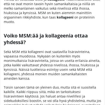
että ne ovat monin tavoin hyvin samankaltaisia ja niillä on
melko samanlainen vaikutus sekä nivelissä että ihossa,
hiuksissa ja kynsissä. MSM on kuten aiemmin mainittiin
orgaaninen rikkiyhdiste, kun taas
kollageeni
on proteiinin
muoto.
Voiko MSM:ää ja kollageenia ottaa
yhdessä?
Sekä MSM että kollageeni ovat saatavilla lisäravinteina,
vapaassa muodossa. Nykyään on kuitenkin myös
monimutkaisia lisäravinteita, joissa on useita erilaisia aineita,
jotka kaikki vaikuttavat yhdessä nivelissä, ihossa, hiuksissa ja
kynsissä. Näissä tuotteissa esiintyy usein sekä MSM että
kollageeni, yhdessä monien muiden samankaltaisten
aineiden kanssa.
Toisin sanoen tämä on yleinen duo, mutta sitä ei suositella
kaikille. Kaikki riippuu siitä, mikä on tarkoituksesi
lisäravinteen käytössä. Jos haluat antaa nivelillesi ja
sidekudoksillesi boostin, se voi olla hyvä yhdistelmä, mutta jos