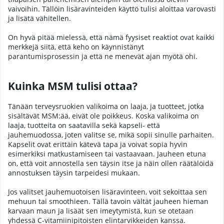
vaivoihin. Tällöin lisäravinteiden käyttö tulisi aloittaa varovasti
ja lisätä vähitellen.
On hyvä pitää mielessä, että nämä fyysiset reaktiot ovat kaikki
merkkejä siitä, että keho on käynnistänyt
parantumisprosessin ja että ne menevät ajan myötä ohi.
Kuinka MSM tulisi ottaa?
Tänään terveysruokien valikoima on laaja, ja tuotteet, jotka
sisältävät MSM:ää, eivät ole poikkeus. Koska valikoima on
laaja, tuotteita on saatavilla sekä kapseli- että
jauhemuodossa, joten valitse se, mikä sopii sinulle parhaiten.
Kapselit ovat erittäin kätevä tapa ja voivat sopia hyvin
esimerkiksi matkustamiseen tai vastaavaan. Jauheen etuna
on, että voit annostella sen täysin itse ja näin ollen räätälöidä
annostuksen täysin tarpeidesi mukaan.
Jos valitset jauhemuotoisen lisäravinteen, voit sekoittaa sen
mehuun tai smoothieen. Tällä tavoin vältät jauheen hieman
karvaan maun ja lisäät sen imeytymistä, kun se otetaan
yhdessä C-vitamiinipitoisten elintarvikkeiden kanssa.