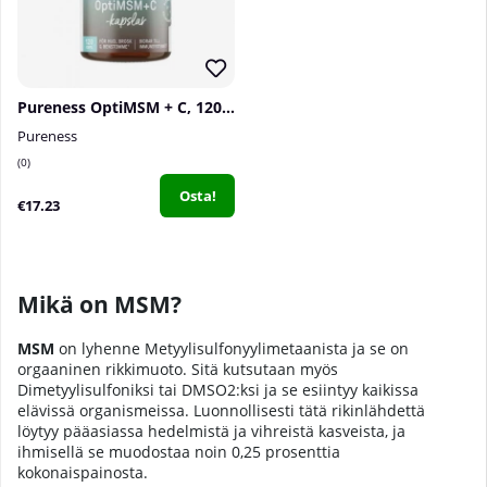
Pureness OptiMSM + C, 120 caps
Pureness
0
Osta!
€17.23
Mikä on MSM?
MSM
on lyhenne Metyylisulfonyylimetaanista ja se on
orgaaninen rikkimuoto. Sitä kutsutaan myös
Dimetyylisulfoniksi tai DMSO2:ksi ja se esiintyy kaikissa
elävissä organismeissa. Luonnollisesti tätä rikinlähdettä
löytyy pääasiassa hedelmistä ja vihreistä kasveista, ja
ihmisellä se muodostaa noin 0,25 prosenttia
kokonaispainosta.