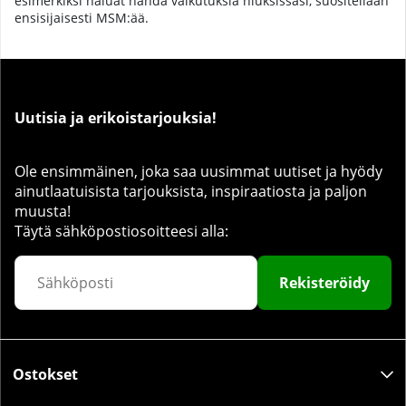
esimerkiksi haluat nähdä vaikutuksia hiuksissasi, suositellaan
ensisijaisesti MSM:ää.
Uutisia ja erikoistarjouksia!
Ole ensimmäinen, joka saa uusimmat uutiset ja hyödy
ainutlaatuisista tarjouksista, inspiraatiosta ja paljon
muusta!
Täytä sähköpostiosoitteesi alla:
Rekisteröidy
Ostokset