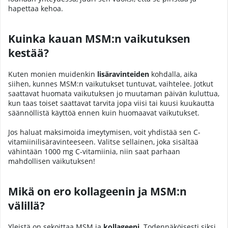
hapettaa kehoa.
Kuinka kauan MSM:n vaikutuksen
kestää?
Kuten monien muidenkin
lisäravinteiden
kohdalla, aika
siihen, kunnes MSM:n vaikutukset tuntuvat, vaihtelee. Jotkut
saattavat huomata vaikutuksen jo muutaman päivän kuluttua,
kun taas toiset saattavat tarvita jopa viisi tai kuusi kuukautta
säännöllistä käyttöä ennen kuin huomaavat vaikutukset.
Jos haluat maksimoida imeytymisen, voit yhdistää sen C-
vitamiinilisäravinteeseen. Valitse sellainen, joka sisältää
vähintään 1000 mg C-vitamiinia, niin saat parhaan
mahdollisen vaikutuksen!
Mikä on ero kollageenin ja MSM:n
välillä?
Yleistä on sekoittaa MSM ja
kollageeni
. Todennäköisesti siksi,