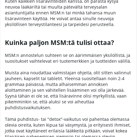
Kuten kaikkien lisäravinteiden kanssa, on parasta kysyä
neuvoa lääkäriltä tai muulta pätevältä terveysalan
asiantuntijalta ennen MSM:n tai minkä tahansa muun
lisäravinteen käyttöä. He voivat antaa sinulle neuvoja
yksilöllisen terveystilanteesi ja tarpeidesi perusteella.
Kuinka paljon MSM:tä tulisi ottaa?
MSM:n annostelun suhteen se on äärimmäisen yksilöllistä, ja
suositukset vaihtelevat eri tuotemerkkien ja tuotteiden välillä.
Muista aina noudattaa valmistajan ohjeita, olit sitten valinnut
jauheen, kapselit tai tabletit. Yleensä suositellaan noin 2-4
grammaa päivässä, mutta alhaisemman annoksen
aloittaminen ja sen vähitellen lisääminen voi olla järkevää.
Syynä tähän ei ole se, että lisäravinne olisi myrkyllistä, vaan
pikemminkin se, että aluksi se voi aiheuttaa
puhdistusvaikutuksen.
Tämä puhdistus- tai "detox"-vaikutus voi pahentaa olemassa
olevia oireita, kuten kipua tai väsymystä, ja erityisesti ihmiset,
jotka ovat käyttäneet erilaisia lääkkeitä pitkään, voivat kokea
tilapäisen pahenemisen aiempiin tai olemassa oleviin