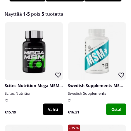
Näyttää
1-5
pois
5
tuotetta
Tuotteet
Scitec Nutrition Mega MSM, 100 caps
Swedish Supplements MSM+, 120 caps
Scitec Nutrition
Swedish Supplements
0
0
Vahti
Osta!
€15.19
€16.21
35