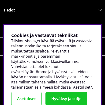
Tiedot
Sosiaalinen media
Cookies ja vastaavat tekniikat
Tillskottsbolaget käyttää evästeitä ja vastaavia
tallennustekniikoita tarjotakseen sinulle
Yrityksen tiedot
mukautettua sisältöä, relevanttia
markkinointia ja paremman
käyttökokemuksen verkkosivuillamme.
Vahvistat, että olet lukenut
evästekäytäntömme ja hyväksyt evästeiden
käytön napsauttamalla "Hyväksy ja sulje". Voit
©
2026 tillskottsbolaget.fi. Käytämme evästeitä -
lue lisää
itse milloin tahansa hallita, mitkä evästeet
täältä
.
tallennetaan selaimeesi kohdassa "Asetukset".
Asetukset
Hyväksy ja sulje