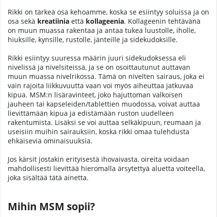
Rikki on tärkeä osa kehoamme, koska se esiintyy soluissa ja on
osa sekä
kreatiinia
että
kollageenia
. Kollageenin tehtävänä
on muun muassa rakentaa ja antaa tukea luustolle, iholle,
hiuksille, kynsille, rustolle, jänteille ja sidekudoksille.
Rikki esiintyy suuressa määrin juuri sidekudoksessa eli
nivelissä ja nivelsiteissä, ja se on osoittautunut auttavan
muun muassa nivelrikossa. Tämä on nivelten sairaus, joka ei
vain rajoita liikkuvuutta vaan voi myös aiheuttaa jatkuvaa
kipua. MSM:n lisäravinteet, joko hajuttoman valkoisen
jauheen tai kapseleiden/tablettien muodossa, voivat auttaa
lievittämään kipua ja edistämään ruston uudelleen
rakentumista. Lisäksi se voi auttaa selkäkipuun, reumaan ja
useisiin muihin sairauksiin, koska rikki omaa tulehdusta
ehkäiseviä ominaisuuksia.
Jos kärsit jostakin erityisestä ihovaivasta, oireita voidaan
mahdollisesti lievittää hieromalla ärsytettyä aluetta voiteella,
joka sisältää tätä ainetta.
Mihin MSM sopii?