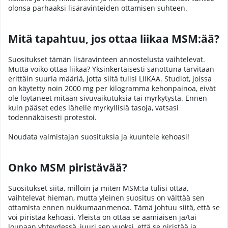
olonsa parhaaksi lisäravinteiden ottamisen suhteen.
Mitä tapahtuu, jos ottaa liikaa MSM:ää?
Suositukset tämän lisäravinteen annostelusta vaihtelevat.
Mutta voiko ottaa liikaa? Yksinkertaisesti sanottuna tarvitaan
erittäin suuria määriä, jotta siitä tulisi LIIKAA. Studiot, joissa
on käytetty noin 2000 mg per kilogramma kehonpainoa, eivät
ole löytäneet mitään sivuvaikutuksia tai myrkytystä. Ennen
kuin pääset edes lähelle myrkyllisiä tasoja, vatsasi
todennäköisesti protestoi.
Noudata valmistajan suosituksia ja kuuntele kehoasi!
Onko MSM piristävää?
Suositukset siitä, milloin ja miten MSM:tä tulisi ottaa,
vaihtelevat hieman, mutta yleinen suositus on välttää sen
ottamista ennen nukkumaanmenoa. Tämä johtuu siitä, että se
voi piristää kehoasi. Yleistä on ottaa se aamiaisen ja/tai
lounaan yhteydessä, juuri sen vuoksi, että se piristää ja