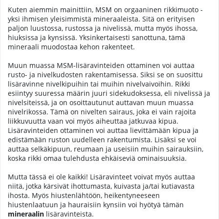
Kuten aiemmin mainittiin, MSM on orgaaninen rikkimuoto -
yksi ihmisen yleisimmistä mineraaleista. Sitä on erityisen
paljon luustossa, rustossa ja nivelissä, mutta myös ihossa,
hiuksissa ja kynsissä. Yksinkertaisesti sanottuna, tämä
mineraali muodostaa kehon rakenteet.
Muun muassa MSM-lisäravinteiden ottaminen voi auttaa
rusto- ja nivelkudosten rakentamisessa. Siksi se on suosittu
lisäravinne nivelkipuihin tai muihin nivelvaivoihin. Rikki
esiintyy suuressa määrin juuri sidekudoksessa, eli nivelissä ja
nivelsiteissä, ja on osoittautunut auttavan muun muassa
nivelrikossa. Tämä on nivelten sairaus, joka ei vain rajoita
liikkuvuutta vaan voi myös aiheuttaa jatkuvaa kipua.
Lisäravinteiden ottaminen voi auttaa lievittämään kipua ja
edistämään ruston uudelleen rakentumista. Lisäksi se voi
auttaa selkäkipuun, reumaan ja useisiin muihin sairauksiin,
koska rikki omaa tulehdusta ehkäiseviä ominaisuuksia.
Mutta tässä ei ole kaikki! Lisäravinteet voivat myös auttaa
niitä, jotka kärsivät ihottumasta, kuivasta ja/tai kutiavasta
ihosta. Myös hiustenlähtöön, heikentyneeseen
hiustenlaatuun ja hauraisiin kynsiin voi hyötyä tämän
mineraalin
lisäravinteista.