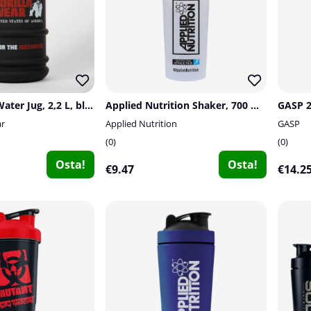
Gorilla Wear Water Jug, 2,2 L, black
Applied Nutrition Shaker, 700 ml, blue/clear
GASP 2
ar
Applied Nutrition
GASP
0
0
Osta!
Osta!
€9.47
€14.2