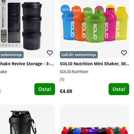
Smartshake Revive Storage - 3-pack
SOLID Nutrition Mini Shaker, 300 ml
hake
SOLID Nutrition
1
Osta!
Osta!
2
€4.69