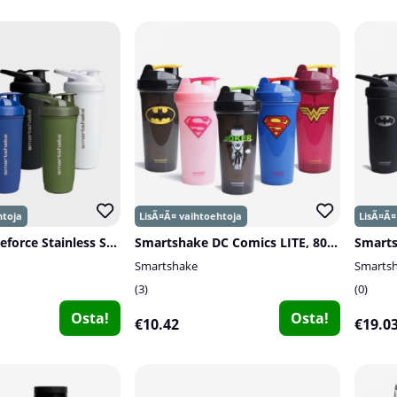
Smartshake Reforce Stainless Steel, 900 ml
Smartshake DC Comics LITE, 800 ml
Smartshake
Smarts
3
0
Osta!
Osta!
€10.42
€19.0