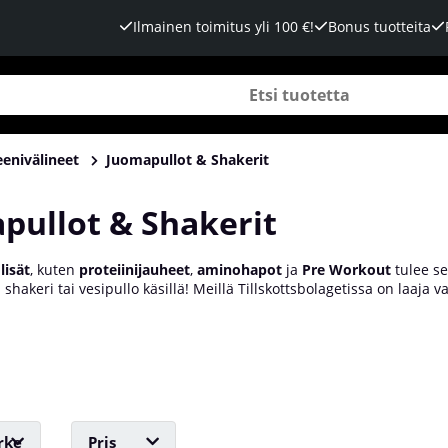
Ilmainen toimitus yli 100 €!
Bonus tuotteita
eenivälineet
Juomapullot & Shakerit
pullot & Shakerit
lisät
, kuten
proteiinijauheet
,
aminohapot
ja
Pre Workout
tulee se
a shakeri tai vesipullo käsillä! Meillä Tillskottsbolagetissa on laaja v
ältä löydät muun muassa omat Tillskottsbolaget-shakerimme eri väre
shakerit, jotka pitävät sekä lämmön että viileyden.
rke
Pris