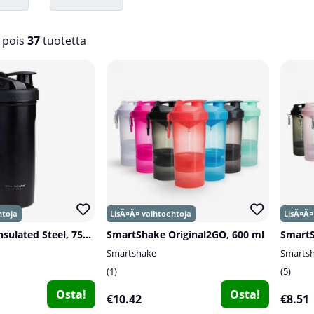
pois
37
tuotetta
Smartshake Insulated Steel, 750 ml
SmartShake Original2GO, 600 ml
SmartS
Smartshake
Smarts
1
5
Osta!
Osta!
€10.42
€8.51