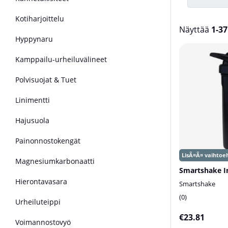
Kotiharjoittelu
Näyttää
1-37
Hyppynaru
Tuotteet
Kamppailu-urheiluvälineet
Polvisuojat & Tuet
Linimentti
Hajusuola
Painonnostokengät
Magnesiumkarbonaatti
Hierontavasara
Smartshake
0
Urheiluteippi
€23.81
Voimannostovyö