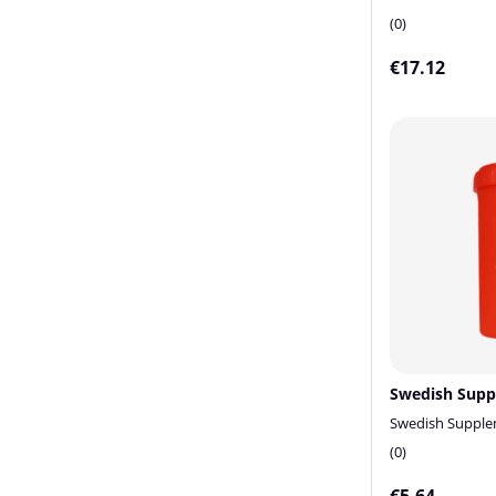
0
€17.12
Swedish Suppl
0
€5.64