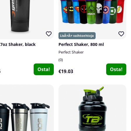
7oz Shaker, black
Perfect Shaker, 800 ml
Perfect Shaker
0
Osta!
Osta!
5
€19.03