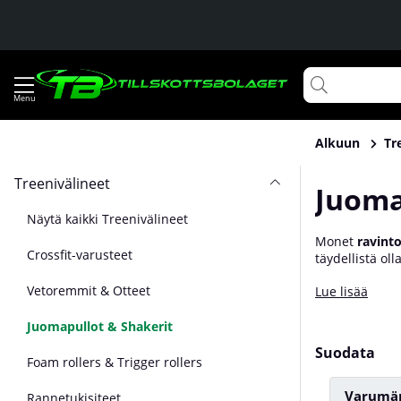
Alkuun
Tr
Treenivälineet
Juoma
Näytä kaikki Treenivälineet
Monet
ravinto
Crossfit-varusteet
täydellistä oll
shakereita. Tä
Vetoremmit & Otteet
Lue lisää
ja metalliset 
Juomapullot & Shakerit
Suodata
Foam rollers & Trigger rollers
Varumä
Rannetukisiteet