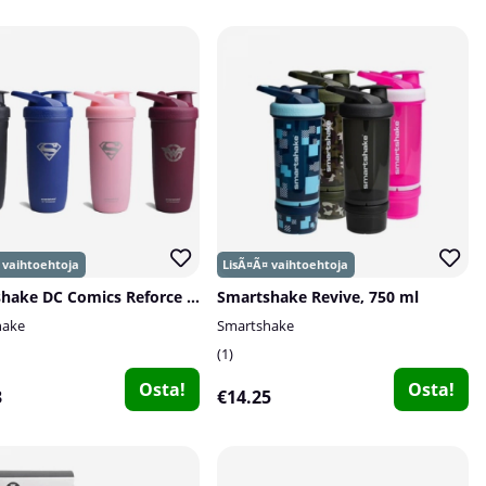
Smartshake DC Comics Reforce Stainless Steel, 900 ml
Smartshake Revive, 750 ml
hake
Smartshake
1
Osta!
Osta!
3
€14.25