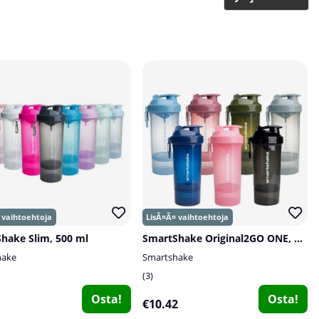
hake Slim, 500 ml
SmartShake Original2GO ONE, 800 ml
hake
Smartshake
3
Osta!
Osta!
€10.42