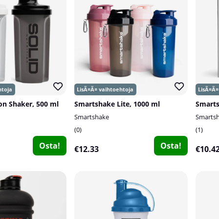
on Shaker, 500 ml
Smartshake Lite, 1000 ml
Smartshake
Smarts
0
1
Osta!
Osta!
€12.33
€10.4