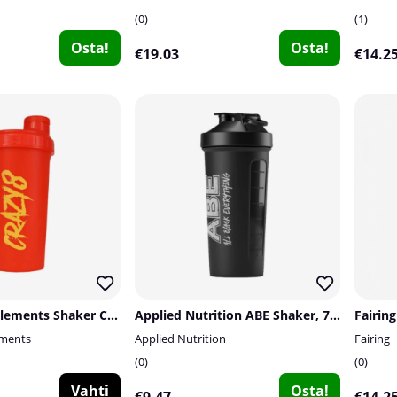
0
1
Osta!
Osta!
€19.03
€14.2
Swedish Supplements Shaker Crazy 8, 700 ml
Applied Nutrition ABE Shaker, 750 ml
Fairing
ements
Applied Nutrition
Fairing
0
0
Vahti
Osta!
€9.47
€14.2