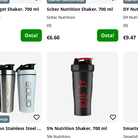
aget Shaker, 700 ml
Scitec Nutrition Shaker, 700 ml
t
Scitec Nutrition
DY Nutr
0
0
Osta!
Osta!
€6.60
€9.47
SOLID Nutrition Stainless Steel Shaker, 750 ml
5% Nutrition Shaker, 700 ml
Smarts
5% Nutrition
Smarts