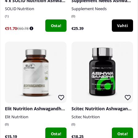
4 x SOLID Nutrition Ashwagandha, 60 caps
Supplement Needs Ashwagandha Organic KSM-66, 60 caps
SOLID Nutrition
Supplement Needs
1
0
Osta!
Vahti
€51.70
€25.39
€60.78
Elit Nutrition Ashwagandha, 60 caps
Scitec Nutrition Ashwagandha, 60 caps
Elit Nutrition
Scitec Nutrition
0
0
Osta!
Osta!
€15.19
€18.25