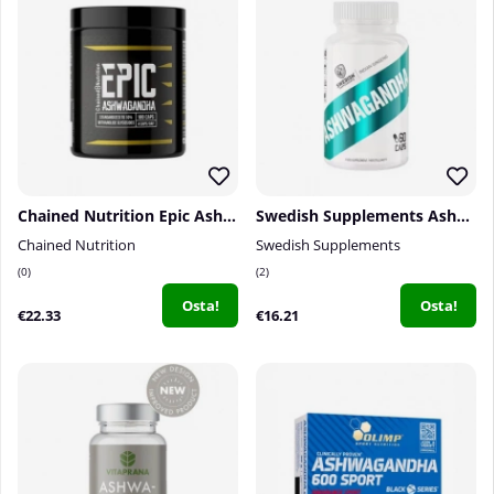
Chained Nutrition Epic Ashwagandha, 180 caps
Swedish Supplements Ashwagandha, 60 caps
Chained Nutrition
Swedish Supplements
0
2
Osta!
Osta!
€22.33
€16.21