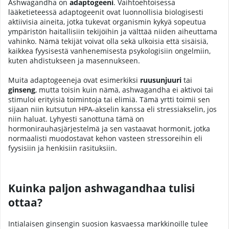
Ashwagandha on
adaptogeeni
. Vaihtoehtoisessa
lääketieteessä adaptogeenit ovat luonnollisia biologisesti
aktiivisia aineita, jotka tukevat organismin kykyä sopeutua
ympäristön haitallisiin tekijöihin ja välttää niiden aiheuttama
vahinko. Nämä tekijät voivat olla sekä ulkoisia että sisäisiä,
kaikkea fyysisestä vanhenemisesta psykologisiin ongelmiin,
kuten ahdistukseen ja masennukseen.
Muita adaptogeeneja ovat esimerkiksi
ruusunjuuri
tai
ginseng
, mutta toisin kuin nämä, ashwagandha ei aktivoi tai
stimuloi erityisiä toimintoja tai elimiä. Tämä yrtti toimii sen
sijaan niin kutsutun HPA-akselin kanssa eli stressiakselin, jos
niin haluat. Lyhyesti sanottuna tämä on
hormonirauhasjärjestelmä ja sen vastaavat hormonit, jotka
normaalisti muodostavat kehon vasteen stressoreihin eli
fyysisiin ja henkisiin rasituksiin.
Kuinka paljon ashwagandhaa tulisi
ottaa?
Intialaisen ginsengin suosion kasvaessa markkinoille tulee