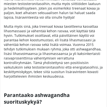
miesten testosteronitasoihin, mutta myös siittiöiden laatuun
ja hedelmällisyyteen. Joten jos esimerkiksi treenaat kovaa ja
paljon, koet alhaisen seksuaalisen halun tai haluat saada
lapsia, lisäravinteesta voi olla sinulle hyötyä!
Mutta myös sinä, joka treenaat kovaa tavoitteena kasvattaa
lihasmassaasi ja vähentää kehon rasvaa, voit käyttää tätä
hyvin. Tutkimukset osoittavat, että päivittäinen käyttö voi
parantaa kehon koostumustasi, eli lisätä lihasmassaasi ja
vähentää kehon rasvaa sekä lisätä voimaa. Vuonna 2015
tehdyn tutkimuksen mukaan ryhmä, joka otti ashwagandhaa,
lisäsi lihasvoimaansa ja lihasmassaansa ja yli kaksinkertaisti
rasvaprosenttinsa vähentymisen verrattuna
kontrolliryhmään. Tämä yhdistettynä sen positiivisiin
vaikutuksiin sekä testosteronitasoihisi että energiatasoihisi, ja
keskittymiskykyyn, tekee siitä suositun lisäravinteen kovasti
harjoittelevien ihmisten keskuudessa.
Parantaako ashwagandha
suorituskykyä?