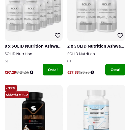
8 x SOLID Nutrition Ashwagandha, 60 caps
2 x SOLID Nutrition Ashwagandha, 60 caps
SOLID Nutrition
SOLID Nutrition
0
1
Osta!
Osta!
€97.29
€27.33
€121.56
€30.39
33
10.2