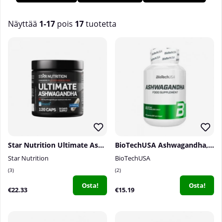
stressaantunut. Meillä Tillskpttsbolagetissa on laaja valikoima
ravintolisiä, joissa on Ashwagandhaa!
Näyttää
1-17
pois
17
tuotetta
Tuotteet
Star Nutrition Ultimate Ashwagandha, 120 caps
BioTechUSA Ashwagandha, 60 caps
Star Nutrition
BioTechUSA
3
2
Osta!
Osta!
€22.33
€15.19