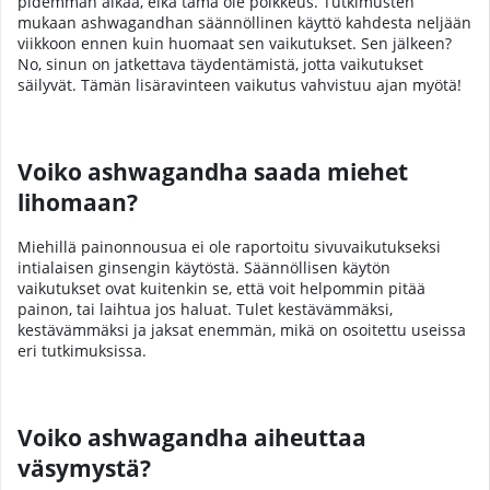
pidemmän aikaa, eikä tämä ole poikkeus. Tutkimusten
mukaan ashwagandhan säännöllinen käyttö kahdesta neljään
viikkoon ennen kuin huomaat sen vaikutukset. Sen jälkeen?
No, sinun on jatkettava täydentämistä, jotta vaikutukset
säilyvät. Tämän lisäravinteen vaikutus vahvistuu ajan myötä!
Voiko ashwagandha saada miehet
lihomaan?
Miehillä painonnousua ei ole raportoitu sivuvaikutukseksi
intialaisen ginsengin käytöstä. Säännöllisen käytön
vaikutukset ovat kuitenkin se, että voit helpommin pitää
painon, tai laihtua jos haluat. Tulet kestävämmäksi,
kestävämmäksi ja jaksat enemmän, mikä on osoitettu useissa
eri tutkimuksissa.
Voiko ashwagandha aiheuttaa
väsymystä?