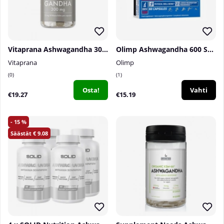
Vitaprana Ashwagandha 300 mg, 80 caps
Olimp Ashwagandha 600 Sport, 60 caps
Vitaprana
Olimp
0
1
Osta!
Vahti
€19.27
€15.19
15
9.08