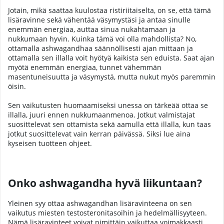
Jotain, mikä saattaa kuulostaa ristiriitaiselta, on se, että tämä
lisäravinne sekä vähentää väsymystäsi ja antaa sinulle
enemmän energiaa, auttaa sinua nukahtamaan ja
nukkumaan hyvin. Kuinka tämä voi olla mahdollista? No,
ottamalla ashwagandhaa säännöllisesti ajan mittaan ja
ottamalla sen illalla voit hyötyä kaikista sen eduista. Saat ajan
myötä enemmän energiaa, tunnet vähemmän
masentuneisuutta ja väsymystä, mutta nukut myös paremmin
öisin.
Sen vaikutusten huomaamiseksi unessa on tärkeää ottaa se
illalla, juuri ennen nukkumaanmenoa. Jotkut valmistajat
suosittelevat sen ottamista sekä aamulla että illalla, kun taas
jotkut suosittelevat vain kerran päivässä. Siksi lue aina
kyseisen tuotteen ohjeet.
Onko ashwagandha hyvä liikuntaan?
Yleinen syy ottaa ashwagandhan lisäravinteena on sen
vaikutus miesten testosteronitasoihin ja hedelmällisyyteen.
Nämä lisäravinteet voivat nimittäin vaikuttaa voimakkaasti