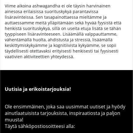
Viime aikoina ashwagandha ei ole täysin harvinainen
ainesosa erilaisissa suorituskykyä parantavissa
lisäravinteissa. Sen tasapainottaessa mieltämme ja
auttaessamme meitä ylläpitämään sekä hyvää fyysistä että
henkistä suorituskykyä, sillä on useita etuja lisätä se tähän
tyyppiseen lisäravinteeseen. Lisäämällä valppauttamme,
vähentämällä huolta, ahdistusta ja stressiä, lisäämällä
keskittymiskykyämme ja kognitiivista kykyämme, se sopii
täydellisesti otettavaksi erityisesti henkisesti tai fyysisesti
vaativien aktiviteettien yhteydessä.
Uutisia ja erikoistarjouksia!
Ole ensimmäinen, joka saa uusimmat uutiset ja hyödy
ainutlaatuisista tarjouksista, inspiraatiosta ja paljon
muusta!
Täytä sähköpostiosoitteesi alla: