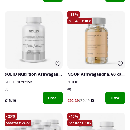
33
10.2
SOLID Nutrition Ashwagandha, 60 caps
NOOP Ashwagandha, 60 caps
SOLID Nutrition
NOOP
3
0
Osta!
Osta!
€15.19
€20.29
€30.49
20
10
24.27
3.06