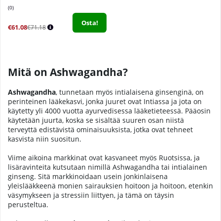
0
Osta!
€61.08
€71.18
Mitä on Ashwagandha?
Ashwagandha
, tunnetaan myös intialaisena ginsenginä, on
perinteinen lääkekasvi, jonka juuret ovat Intiassa ja jota on
käytetty yli 4000 vuotta ayurvedisessa lääketieteessä. Pääosin
käytetään juurta, koska se sisältää suuren osan niistä
terveyttä edistävistä ominaisuuksista, jotka ovat tehneet
kasvista niin suositun.
Viime aikoina markkinat ovat kasvaneet myös Ruotsissa, ja
lisäravinteita kutsutaan nimillä Ashwagandha tai intialainen
ginseng. Sitä markkinoidaan usein jonkinlaisena
yleislääkkeenä monien sairauksien hoitoon ja hoitoon, etenkin
väsymykseen ja stressiin liittyen, ja tämä on täysin
perusteltua.