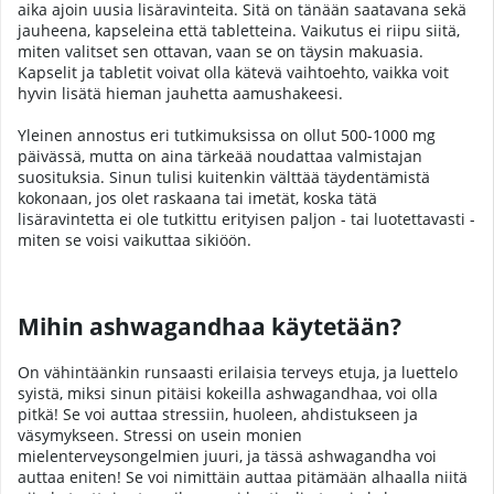
aika ajoin uusia lisäravinteita. Sitä on tänään saatavana sekä
jauheena, kapseleina että tabletteina. Vaikutus ei riipu siitä,
miten valitset sen ottavan, vaan se on täysin makuasia.
Kapselit ja tabletit voivat olla kätevä vaihtoehto, vaikka voit
hyvin lisätä hieman jauhetta aamushakeesi.
Yleinen annostus eri tutkimuksissa on ollut 500-1000 mg
päivässä, mutta on aina tärkeää noudattaa valmistajan
suosituksia. Sinun tulisi kuitenkin välttää täydentämistä
kokonaan, jos olet raskaana tai imetät, koska tätä
lisäravintetta ei ole tutkittu erityisen paljon - tai luotettavasti -
miten se voisi vaikuttaa sikiöön.
Mihin ashwagandhaa käytetään?
On vähintäänkin runsaasti erilaisia terveys etuja, ja luettelo
syistä, miksi sinun pitäisi kokeilla ashwagandhaa, voi olla
pitkä! Se voi auttaa stressiin, huoleen, ahdistukseen ja
väsymykseen. Stressi on usein monien
mielenterveysongelmien juuri, ja tässä ashwagandha voi
auttaa eniten! Se voi nimittäin auttaa pitämään alhaalla niitä