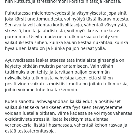
niin kutsuttuja stressihormoni kortisolin tasoja kehossa.
Puhuttaessa mielenterveydestä ja väsymyksestä; jopa sinä,
joka kärsit unettomuudesta, voi hyötyä tästä lisäravinteesta.
Sen avulla voit alentaa kortisolitasoja, vähentää väsymystä,
stressiä, huolta ja ahdistusta, voit myös kokea nukkuvasi
paremmin. Useita moderneja tutkimuksia on tehty sen
vaikutuksesta siihen, kuinka kauan kestää nukahtaa, kuinka
hyvä unen laatu on ja kuinka paljon heräät yöllä.
Ayurvedisessa lääketieteessä tätä intialaista ginsengiä on
käytetty pitkään muistin parantamiseen. Vain vähän
tutkimuksia on tehty, ja tarvitaan paljon enemmän
nykyaikaista tutkimusta vahvistaakseen, että sillä on
positiivinen vaikutus muistiisi, mutta on joitain tutkimuksia,
joihin voimme tutustua tarkemmin.
Kuten sanottu, ashwagandhan kaikki edut ja positiiviset
vaikutukset sekä henkiseen että fyysiseen terveyteemme
voidaan luetella pitkään. Viime kädessä se voi myös vähentää
oksidatiivista stressiä, lisätä keskittymistä, alentaa
verensokeria, lisätä lihasmassaa, vähentää kehon rasvaa ja
estää testosteronitasoja.