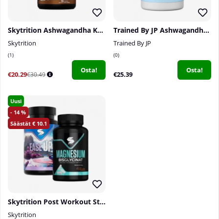
Skytrition Ashwagandha KSM-66, 90 caps
Trained By JP Ashwagandha, 60 caps
Skytrition
Trained By JP
1
0
Osta!
Osta!
€20.29
€25.39
€30.49
Uusi
14
10.1
Skytrition Post Workout Stack
Skytrition