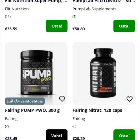
Elit Nutrition Super Pump, 300 g
PumpLab PLUTONIUM - Stim Free PWO, 550 g
Elit Nutrition
PumpLab Supplements
11
2
Osta!
Osta!
€35.59
€50.89
Fairing PUMP PWO, 300 g
Fairing Nitrat, 120 caps
Fairing
Fairing
2
0
Vahti
Osta!
€28.45
€20.29