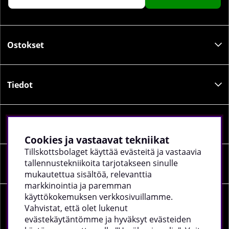
Ostokset
Tiedot
Sosiaalinen media
Cookies ja vastaavat tekniikat
Tillskottsbolaget käyttää evästeitä ja vastaavia
tallennustekniikoita tarjotakseen sinulle
Yrityksen tiedot
mukautettua sisältöä, relevanttia
markkinointia ja paremman
käyttökokemuksen verkkosivuillamme.
Vahvistat, että olet lukenut
evästekäytäntömme ja hyväksyt evästeiden