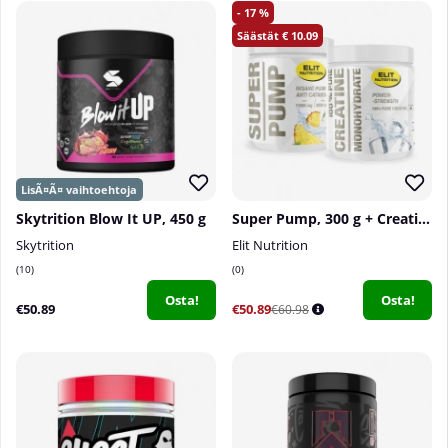
17
10.09
Skytrition Blow It UP, 450 g
Super Pump, 300 g + Creatine Monohydrate, 300 g
Skytrition
Elit Nutrition
10
0
Osta!
Osta!
€50.89
€50.89
€60.98