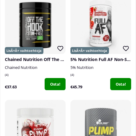
Chained Nutrition Off The Hook Stim Free, 525 g
5% Nutrition Full AF Non-Stim Pre-Workout, 370 g
Chained Nutrition
5% Nutrition
4
4
Osta!
Osta!
€37.63
€45.79