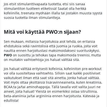
Jos etsit stimulanttivapaata tuotetta, etsi siis sanaa
stimulantiton tuotteen etiketissä! Saatat olla herkkä
kofeiinille, treenata myöhään illalla tai jostakin muusta syystä
suosia tuotetta ilman stimulantteja.
Mitä voi käyttää PWO:n sijaan?
Sen mukaan, millaisia harjoituksia aiot tehdä, on erilaisia
ehdotuksia sekä ravintolisiä että juomia ja ruokia, joita voit
nauttia ennen harjoitustasi maksimoidaksesi suorituskykysi.
PWO
on suosittu ja tehokas tapa maksimoida treenisi, mutta
on muitakin vaihtoehtoja jos haluat välttää sitä.
Jos haluat välttää erityisesti kofeiinia, kofeiiniton pre-workout
voi olla suositeltava vaihtoehto. Silloin saat kaikki positiiviset
vaikutukset ilman että saat sitä ainetta, jonka haluat välttää.
Voit myös ottaa yksittäisiä lisäravinneaineita, kuten kreatiinia,
BCAA:ta ja/tai aminohappoja. Tällä tavalla voit valita juuri ne
aineet, joita haluat! Yleistä on esimerkiksi ostaa sitrulliinia,
beta-alaniinia ja/tai arginiinia ennen harjoitusta. Kätevää ja
edullista!