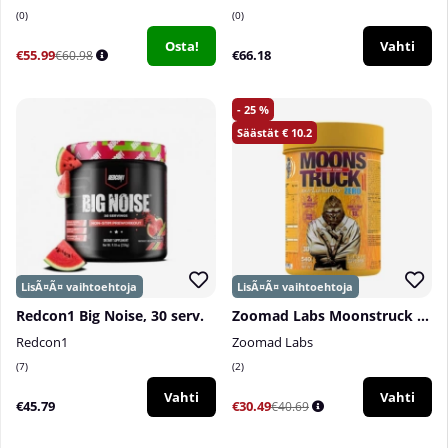
0
0
Osta!
Vahti
€55.99
€66.18
€60.98
25
10.2
Redcon1 Big Noise, 30 serv.
Zoomad Labs Moonstruck Zero Pump PWO, 540 g
Redcon1
Zoomad Labs
7
2
Vahti
Vahti
€45.79
€30.49
€40.69