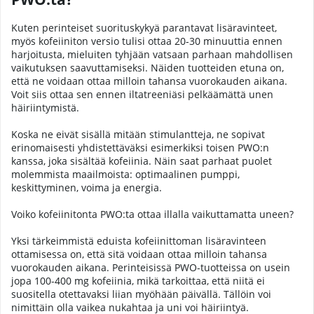
Kuten perinteiset suorituskykyä parantavat lisäravinteet,
myös kofeiiniton versio tulisi ottaa 20-30 minuuttia ennen
harjoitusta, mieluiten tyhjään vatsaan parhaan mahdollisen
vaikutuksen saavuttamiseksi. Näiden tuotteiden etuna on,
että ne voidaan ottaa milloin tahansa vuorokauden aikana.
Voit siis ottaa sen ennen iltatreeniäsi pelkäämättä unen
häiriintymistä.
Koska ne eivät sisällä mitään stimulantteja, ne sopivat
erinomaisesti yhdistettäväksi esimerkiksi toisen PWO:n
kanssa, joka sisältää kofeiinia. Näin saat parhaat puolet
molemmista maailmoista: optimaalinen pumppi,
keskittyminen, voima ja energia.
Voiko kofeiinitonta PWO:ta ottaa illalla vaikuttamatta uneen?
Yksi tärkeimmistä eduista kofeiinittoman lisäravinteen
ottamisessa on, että sitä voidaan ottaa milloin tahansa
vuorokauden aikana. Perinteisissä PWO-tuotteissa on usein
jopa 100-400 mg kofeiinia, mikä tarkoittaa, että niitä ei
suositella otettavaksi liian myöhään päivällä. Tällöin voi
nimittäin olla vaikea nukahtaa ja uni voi häiriintyä.