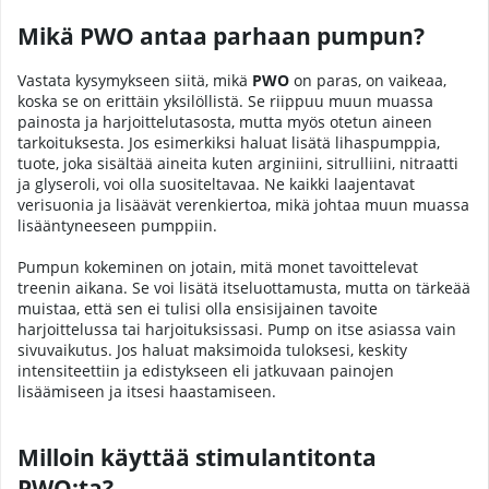
Mikä PWO antaa parhaan pumpun?
Vastata kysymykseen siitä, mikä
PWO
on paras, on vaikeaa,
koska se on erittäin yksilöllistä. Se riippuu muun muassa
painosta ja harjoittelutasosta, mutta myös otetun aineen
tarkoituksesta. Jos esimerkiksi haluat lisätä lihaspumppia,
tuote, joka sisältää aineita kuten arginiini, sitrulliini, nitraatti
ja glyseroli, voi olla suositeltavaa. Ne kaikki laajentavat
verisuonia ja lisäävät verenkiertoa, mikä johtaa muun muassa
lisääntyneeseen pumppiin.
Pumpun kokeminen on jotain, mitä monet tavoittelevat
treenin aikana. Se voi lisätä itseluottamusta, mutta on tärkeää
muistaa, että sen ei tulisi olla ensisijainen tavoite
harjoittelussa tai harjoituksissasi. Pump on itse asiassa vain
sivuvaikutus. Jos haluat maksimoida tuloksesi, keskity
intensiteettiin ja edistykseen eli jatkuvaan painojen
lisäämiseen ja itsesi haastamiseen.
Milloin käyttää stimulantitonta
PWO:ta?