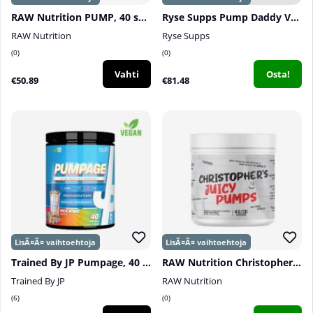
RAW Nutrition PUMP, 40 serv.
Ryse Supps Pump Daddy V2, 40 serv.
RAW Nutrition
Ryse Supps
0
0
Vahti
Osta!
€50.89
€81.48
Trained By JP Pumpage, 40 serv.
RAW Nutrition Christopher´s Juicy Pumps, 40 serv.
Trained By JP
RAW Nutrition
6
0