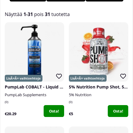
Tillskottsbolagetissa on laaja valikoima stimulantittomia pre-
workout-tuotteita!
Näyttää
1-31
pois
31
tuotetta
Tuotteet
PumpLab COBALT - Liquid Glycerol, 500 ml
5% Nutrition Pump Shot, 59 ml
PumpLab Supplements
5% Nutrition
0
0
Osta!
Osta!
€20.29
€5