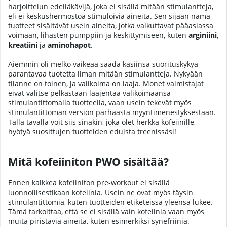
harjoittelun edelläkävijä, joka ei sisällä mitään stimulantteja,
eli ei keskushermostoa stimuloivia aineita. Sen sijaan nämä
tuotteet sisältävät usein aineita, jotka vaikuttavat pääasiassa
voimaan, lihasten pumppiin ja keskittymiseen, kuten
arginiini
,
kreatiini
ja
aminohapot
.
Aiemmin oli melko vaikeaa saada käsiinsä suorituskykyä
parantavaa tuotetta ilman mitään stimulantteja. Nykyään
tilanne on toinen, ja valikoima on laaja. Monet valmistajat
eivät valitse pelkästään laajentaa valikoimaansa
stimulantittomalla tuotteella, vaan usein tekevät myös
stimulantittoman version parhaasta myyntimenestyksestään.
Tällä tavalla voit siis sinäkin, joka olet herkkä kofeiinille,
hyötyä suosittujen tuotteiden eduista treenissäsi!
Mitä kofeiiniton PWO sisältää?
Ennen kaikkea kofeiiniton pre-workout ei sisällä
luonnollisestikaan kofeiinia. Usein ne ovat myös täysin
stimulantittomia, kuten tuotteiden etiketeissä yleensä lukee.
Tämä tarkoittaa, että se ei sisällä vain kofeiinia vaan myös
muita piristäviä aineita, kuten esimerkiksi synefriiniä.