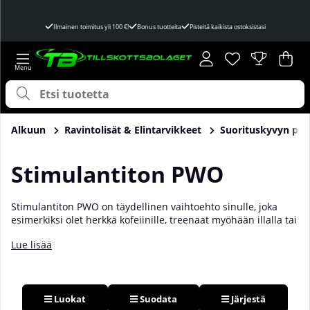
Ilmainen toimitus yli 100 €!
Bonus tuotteita
Pisteitä kaikista ostoksistasi
Toivelista
Lukumäärä toivel
.
Ost
Mää
.
Alkuun
Ravintolisät & Elintarvikkeet
Suorituskyvyn par
Stimulantiton PWO
Stimulantiton PWO on täydellinen vaihtoehto sinulle, joka
esimerkiksi olet herkkä kofeiinille, treenaat myöhään illalla tai
muista syistä haluat välttää kofeiinia, mutta haluat silti
Lue lisää
parantaa suoritustasi kuntosalilla. Niiden stimulantittomuus
tarkoittaa, että ne ovat täysin vapaita stimulanteista, kuten
kofeiinista ja synefriinistä. Sen sijaan että keskittyisivät
piristävään vaikutukseen, ne antavat sinulle paremman
pumpan, voiman ja keskittymisen kuntosalilla. Meillä
Luokat
Suodata
Järjestä