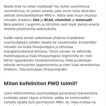
Mutta mitä ne sitten sisältävät? No, kuten useimmissa
ravintolisissä, on joitain aineita, joita sinun tulisi etsiä kun
valitset stimulantittoman PWO:n. Näitä ovat muun muassa
nitraatti, kreatiini,
EAA
ja
BCAA
,
vitamiinit
ja
mineraalit
.
Beta-alaniini, l-arginiini ja sitrulliini ovat myös yleisiä aineita
monilla positiivisilla vaikutuksilla.
Kaikki nämä aineet vaikuttavat yhdessä lisätäkseen
suorituskykyäsi jollakin tavalla tai useammalla. Esimerkiksi
nitraatti voi lisätä lihaspumppia ja tehostaa
energiantuotantoa kehossa. Toisin sanoen se vähentää
maitohappoa ja lisää lihaspumppia! Arginiinilla on rooli
kehon typpioksidin muodostumisessa, mikä puolestaan
edistää verisuonten laajentumista ja siten lisää verenkiertoa
lihaksiin. Tätä kutsutaan lihaspumpuksi.
Miten kofeiiniton PWO toimii?
Usein kofeiinittomia suorituskykyä parantavia lisäravinteita
esitetään jotain täysin erilaista, vaikka ne toimisivatkin
samalla tavalla kuin perinteinen PWO. Se, mikä erottaa ne,