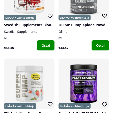
Swedish Supplements Bloody Pump, 300 g
OLIMP Pump Xplode Powder, 300 g
Swedish Supplements
Olimp
2
0
Osta!
Osta!
€33.55
€34.57