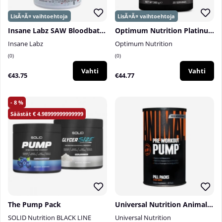
Insane Labz SAW Bloodbath Pump PWO, 40 serv.
Optimum Nutrition Platinum PUMP PWO, 380 g
Insane Labz
Optimum Nutrition
0
0
Vahti
Vahti
€43.75
€44.77
8
4.98999999999999
The Pump Pack
Universal Nutrition Animal Pump, 30 pack
SOLID Nutrition BLACK LINE
Universal Nutrition