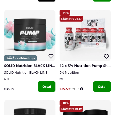
41
24.37
SOLID Nutrition BLACK LINE Pump, 360 g
12 x 5% Nutrition Pump Shot, 59 ml
SOLID Nutrition BLACK LINE
5% Nutrition
21
0
Osta!
Osta!
€35.59
€35.59
€59.96
10
10.19