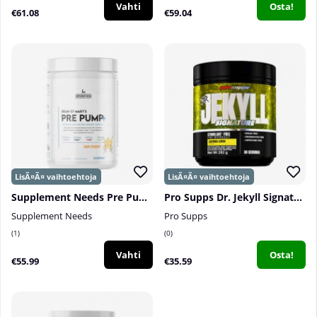
Vahti
Osta!
€61.08
€59.04
Supplement Needs Pre Pump+, 30 serv.
Pro Supps Dr. Jekyll Signature, 30 serv.
Supplement Needs
Pro Supps
1
0
Vahti
Osta!
€55.99
€35.59