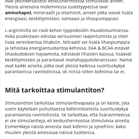
ovat yksinkertaisesti keskushermostoa stimuloivat aineet.
Yleisiä ainesosia molemmissa tuotetyypeissä ovat
aminohapot
, mineraalit ja vitamiinit, aineet jotka voivat lisätä
energiaasi, keskittymistäsi, voimaasi ja lihaspumppiasi.
L-arginiinilla on rooli kehon typpioksidin muodostumisessa,
mikä puolestaan edistää verisuonten laajentumista ja siten
lisää verenkiertoa lihaksiin. Nitraatti voi lisätä lihaspumppia
ja tehostaa energiantuotantoa kehossa. EAA & BCAA estävät
lihaskudoksen hajoamista, edistävät lihasten kasvua, lisäävät
keskittymistäsi ja parantavat maitohappotoleranssiasi. Nämä
ovat kaikki aineita, jotka ovat yleisiä kaikissa suorituskykyä
parantavissa ravintolisissä, oli niissä sitten kofeiinia tai ei.
Mitä tarkoittaa stimulantiton?
Stimulantiton tarkoittaa stimulanttivapaata ja on käsite, jota
usein käytetään puhuttaessa kofeiinittomista suorituskykyä
parantavista ravintolisistä. Se tarkoittaa, että lisäravinteessa
ei ole stimulantteja, eli keskushermostoa stimuloivia aineita.
Esimerkkejä näistä aineista ovat kofeiini ja synefriini, kaksi
muuten yleistä ainesosaa näissä tuotteissa.