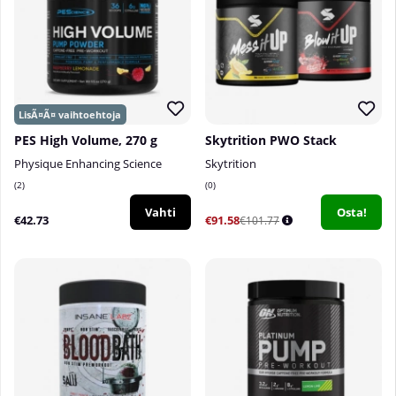
PES High Volume, 270 g
Skytrition PWO Stack
Physique Enhancing Science
Skytrition
2
0
Vahti
Osta!
€42.73
€91.58
€101.77