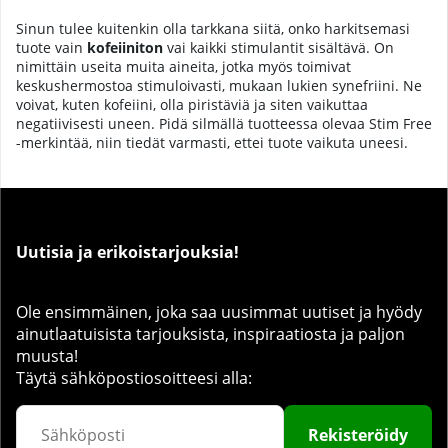
Sinun tulee kuitenkin olla tarkkana siitä, onko harkitsemasi
tuote vain
kofeiiniton
vai kaikki stimulantit sisältävä. On
nimittäin useita muita aineita, jotka myös toimivat
keskushermostoa stimuloivasti, mukaan lukien synefriini. Ne
voivat, kuten kofeiini, olla piristäviä ja siten vaikuttaa
negatiivisesti uneen. Pidä silmällä tuotteessa olevaa Stim Free
-merkintää, niin tiedät varmasti, ettei tuote vaikuta uneesi.
Uutisia ja erikoistarjouksia!
Ole ensimmäinen, joka saa uusimmat uutiset ja hyödy
ainutlaatuisista tarjouksista, inspiraatiosta ja paljon
muusta!
Täytä sähköpostiosoitteesi alla:
Rekisteröidy