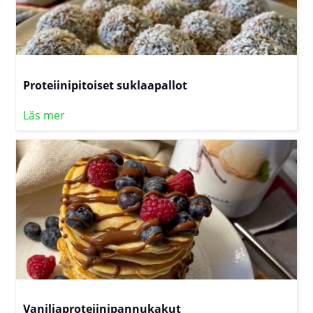
Proteiinipitoiset suklaapallot
Läs mer
Vaniljaproteiinipannukakut