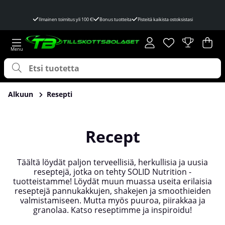
Ilmainen toimitus yli 100 €!
Bonus tuotteita
Pisteitä kaikista ostoksistasi
Toivelista
Lukumäärä toivel
.
Ost
Mää
.
Alkuun
Resepti
Recept
Täältä löydät paljon terveellisiä, herkullisia ja uusia
reseptejä, jotka on tehty SOLID Nutrition -
tuotteistamme! Löydät muun muassa useita erilaisia
reseptejä pannukakkujen, shakejen ja smoothieiden
valmistamiseen. Mutta myös puuroa, piirakkaa ja
granolaa. Katso reseptimme ja inspiroidu!