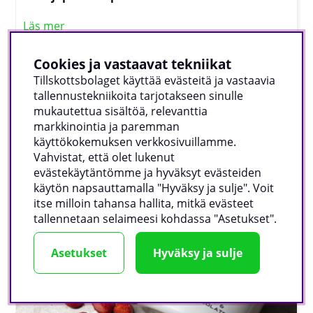
Läs mer
Cookies ja vastaavat tekniikat
Tillskottsbolaget käyttää evästeitä ja vastaavia
tallennustekniikoita tarjotakseen sinulle
mukautettua sisältöä, relevanttia
markkinointia ja paremman
käyttökokemuksen verkkosivuillamme.
Vahvistat, että olet lukenut
evästekäytäntömme ja hyväksyt evästeiden
käytön napsauttamalla "Hyväksy ja sulje". Voit
itse milloin tahansa hallita, mitkä evästeet
tallennetaan selaimeesi kohdassa "Asetukset".
Kvarkkileipä
Läs mer
Asetukset
Hyväksy ja sulje