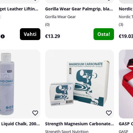
Tillskottsbolaget Leather Lifting Straps
Gorilla Wear Gear Palmgrip, black/red
t
Gorilla Wear Gear
Nordic 
0
3
Vahti
Osta!
€13.29
€19.0
Star Nutrition Liquid Chalk, 200 ml
Strength Magnesium Carbonate, 60 g
GASP Cl
Strength Sport Nutrition
GASP