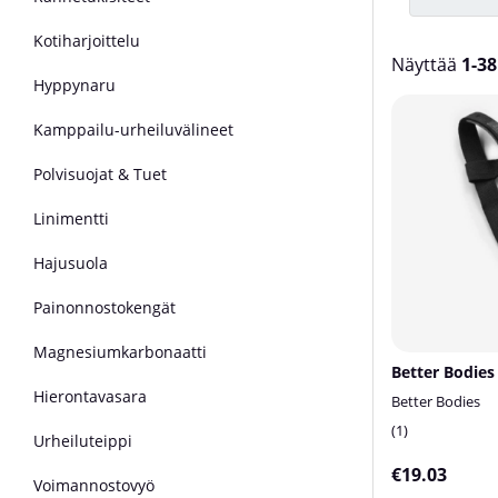
Kotiharjoittelu
Näyttää
1-38
Hyppynaru
Tuotteet
Kamppailu-urheiluvälineet
Polvisuojat & Tuet
Linimentti
Hajusuola
Painonnostokengät
Magnesiumkarbonaatti
Better Bodies 
Hierontavasara
Better Bodies
1
Urheiluteippi
€19.03
Voimannostovyö