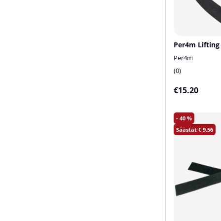
Per4m Lifting
Per4m
0
€15.20
40
9.56