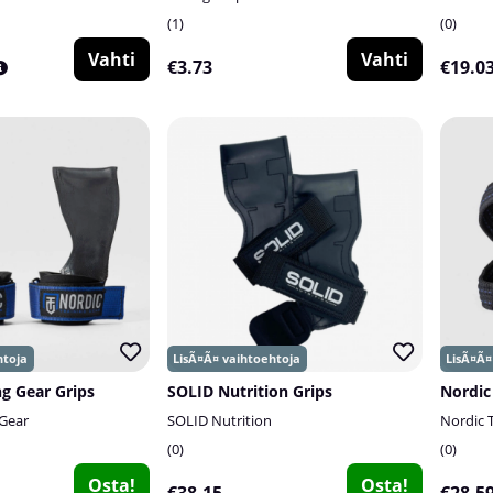
1
0
Vahti
Vahti
€3.73
€19.0
ng Gear Grips
SOLID Nutrition Grips
 Gear
SOLID Nutrition
Nordic 
0
0
Osta!
Osta!
€38.15
€28.5