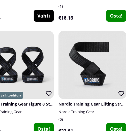
1
Vahti
Osta!
3
€16.16
Nordic Training Gear Figure 8 Straps, blå sömmar
Nordic Training Gear Lifting Straps Nylon, black
Training Gear
Nordic Training Gear
0
Osta!
Osta!
9
€23.81