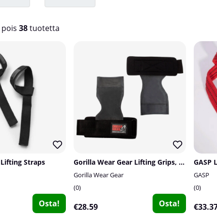
pois
38
tuotetta
Lifting Straps
Gorilla Wear Gear Lifting Grips, black
GASP L
Gorilla Wear Gear
GASP
0
0
Osta!
Osta!
€28.59
€33.3