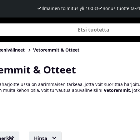
Ilmainen toimitus yli 100 €!
Bonus tuotteita
eenivälineet
Vetoremmit & Otteet
emmit & Otteet
harjoittelussa on äärimmäisen tärkeää, jotta voit suorittaa harjoituks
 muita kehon osia, voit turvautua apuvälineisiin!
Vetoremmit
, jo
vikkeet ovat täydellisiä lisävarusteita, joiden avulla voit puristaa vii
alleissa ja materiaaleissa, mutta periaate on sama; ne antavat si
ät useita erilaisia vetoremmejä ja otteita meiltä Tillskottsbolaget!
erkki
Hinta