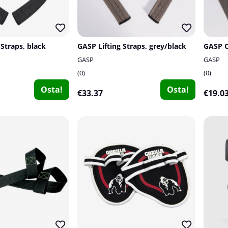
 Straps, black
GASP Lifting Straps, grey/black
GASP
GASP
0
0
Osta!
Osta!
€33.37
€19.0