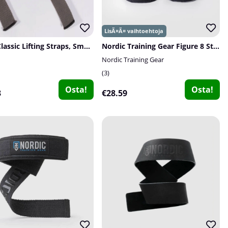
GASP Classic Lifting Straps, Smoke Grey
Nordic Training Gear Figure 8 Straps, svart
Nordic Training Gear
3
Osta!
Osta!
3
€28.59