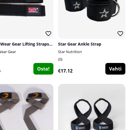
Gorilla Wear Gear Lifting Straps, black
Star Gear Ankle Strap
 Wear Gear
Star Nutrition
0
Osta!
Vahti
5
€17.12