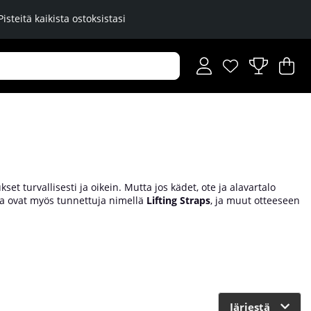
Pisteitä kaikista ostoksistasi
Toivelista
Lukumäärä toiveli
.
Os
Mä
.
et turvallisesti ja oikein. Mutta jos kädet, ote ja alavartalo
tka ovat myös tunnettuja nimellä
Lifting Straps
, ja muut otteeseen
meisetkin lihaksista, vaikka ote pettäisi. Niitä on saatavilla
nulle paremman otteen ja auttavat sinua nostamaan painavampia
Järjestä