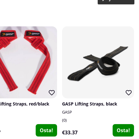
ifting Straps, red/black
GASP Lifting Straps, black
GASP
0
Osta!
Osta!
7
€33.37