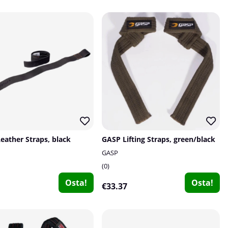
eather Straps, black
GASP Lifting Straps, green/black
GASP
0
Osta!
Osta!
1
€33.37