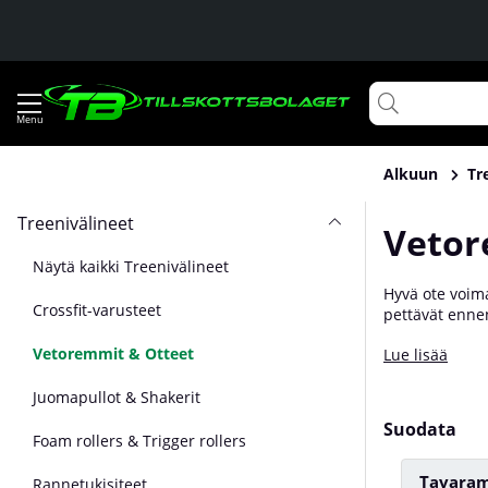
Alkuun
Tr
Treenivälineet
Vetor
Näytä kaikki Treenivälineet
Hyvä ote voima
Crossfit-varusteet
pettävät ennen
tarkoitetut tar
Vetoremmit & Otteet
Lue lisää
useissa eri m
taakkoja! Löyd
Juomapullot & Shakerit
Suodata
Foam rollers & Trigger rollers
Tavaram
Rannetukisiteet