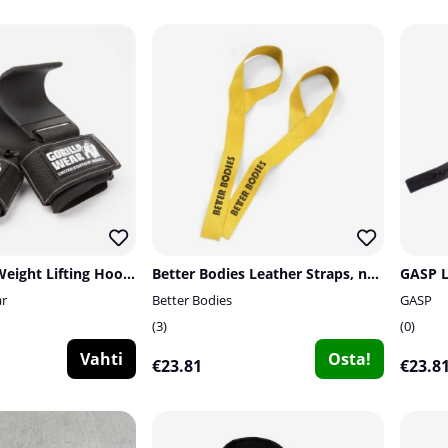
Gorilla Wear Weight Lifting Hooks, black/white
Better Bodies Leather Straps, nature
GASP L
ar
Better Bodies
GASP
3
0
Vahti
Osta!
€23.81
€23.8