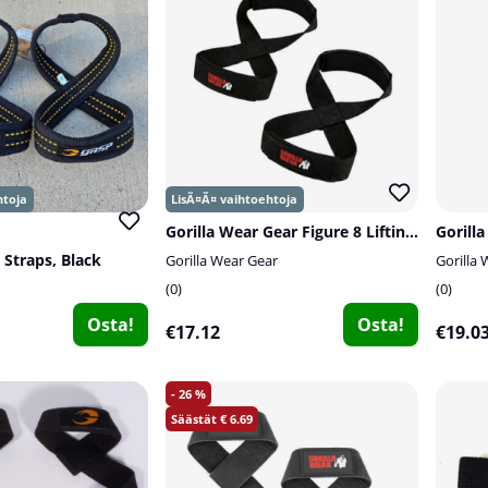
Gorilla Wear Gear Figure 8 Lifting Straps, black
 Straps, Black
Gorilla Wear Gear
Gorilla
0
0
Osta!
Osta!
€17.12
€19.0
26
6.69