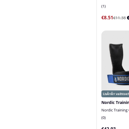
1
€8.51
€11.38
Nordic Traini
Nordic Training
0
€42.93