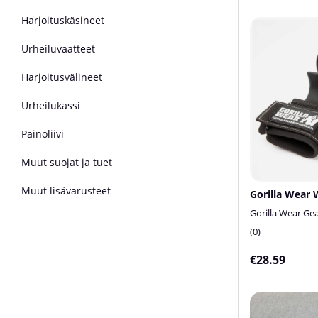
Harjoituskäsineet
Urheiluvaatteet
Harjoitusvälineet
Urheilukassi
Painoliivi
Muut suojat ja tuet
Muut lisävarusteet
Gorilla Wear Ge
0
€28.59