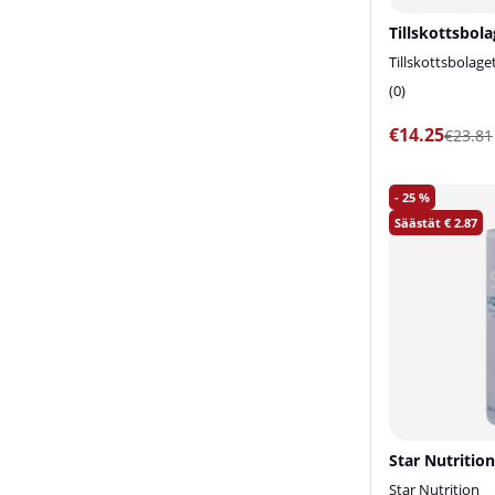
Tillskottsbolage
0
€14.25
€23.81
25
2.87
Star Nutrition