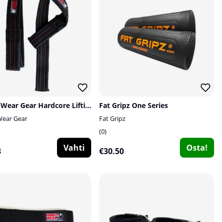
Gorilla Wear Gear Hardcore Lifting Straps, black/red
Fat Gripz One Series
 Wear Gear
Fat Gripz
0
Vahti
Osta!
3
€30.50