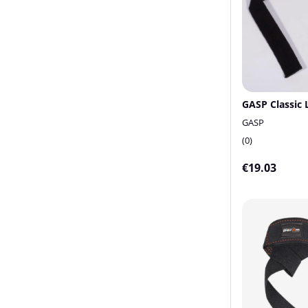
GASP Classic L
GASP
0
€19.03