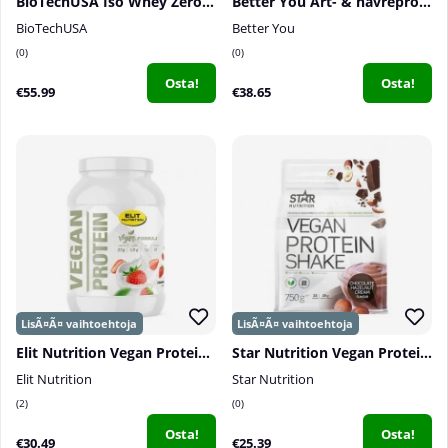
BioTechUSA Iso Whey Zero, 908 g
Better You Ärt- & havreprotein, 1 kg
BioTechUSA
Better You
0
0
Osta!
Osta!
€55.99
€38.65
Elit Nutrition Vegan Protein, 750 g
Star Nutrition Vegan Protein Shake, 750 g
Elit Nutrition
Star Nutrition
2
0
Osta!
Osta!
€30.49
€25.39