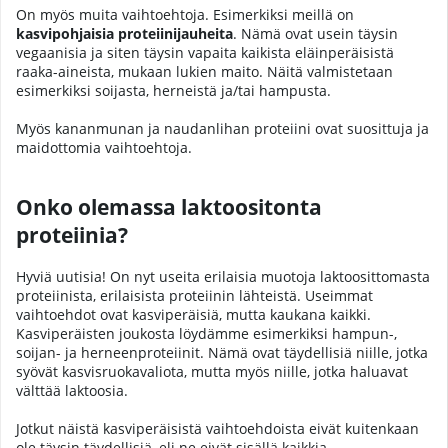
On myös muita vaihtoehtoja. Esimerkiksi meillä on
kasvipohjaisia proteiinijauheita
. Nämä ovat usein täysin
vegaanisia ja siten täysin vapaita kaikista eläinperäisistä
raaka-aineista, mukaan lukien maito. Näitä valmistetaan
esimerkiksi soijasta, herneistä ja/tai hampusta.
Myös kananmunan ja naudanlihan proteiini ovat suosittuja ja
maidottomia vaihtoehtoja.
Onko olemassa laktoositonta
proteiinia?
Hyviä uutisia! On nyt useita erilaisia muotoja laktoosittomasta
proteiinista, erilaisista proteiinin lähteistä. Useimmat
vaihtoehdot ovat kasviperäisiä, mutta kaukana kaikki.
Kasviperäisten joukosta löydämme esimerkiksi hampun-,
soijan- ja herneenproteiinit. Nämä ovat täydellisiä niille, jotka
syövät kasvisruokavaliota, mutta myös niille, jotka haluavat
välttää laktoosia.
Jotkut näistä kasviperäisistä vaihtoehdoista eivät kuitenkaan
ole täysin täydellisiä, eli ne eivät sisällä kaikkia