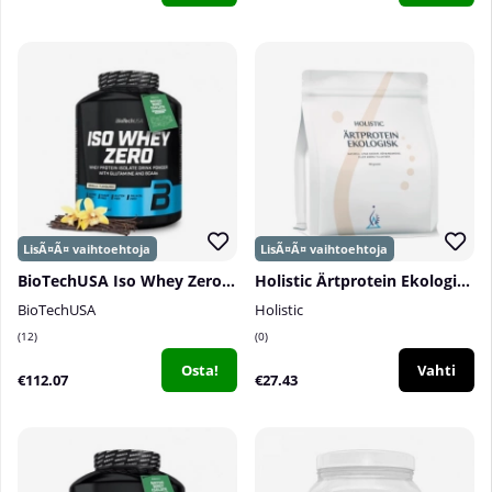
BioTechUSA Iso Whey Zero, 1816 g
Holistic Ärtprotein Ekologisk, 750 g
BioTechUSA
Holistic
12
0
Osta!
Vahti
€112.07
€27.43