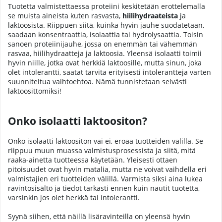
Tuotetta valmistettaessa proteiini keskitetään erottelemalla
se muista aineista kuten rasvasta,
hiilihydraateista
ja
laktoosista. Riippuen siitä, kuinka hyvin jauhe suodatetaan,
saadaan konsentraattia, isolaattia tai hydrolysaattia. Toisin
sanoen proteiinijauhe, jossa on enemmän tai vähemmän
rasvaa, hiilihydraatteja ja laktoosia. Yleensä isolaatti toimii
hyvin niille, jotka ovat herkkiä laktoosille, mutta sinun, joka
olet intolerantti, saatat tarvita erityisesti intolerantteja varten
suunniteltua vaihtoehtoa. Nämä tunnistetaan selvästi
laktoosittomiksi!
Onko isolaatti laktoositon?
Onko isolaatti laktoositon vai ei, eroaa tuotteiden välillä. Se
riippuu muun muassa valmistusprosessista ja siitä, mitä
raaka-ainetta tuotteessa käytetään. Yleisesti ottaen
pitoisuudet ovat hyvin matalia, mutta ne voivat vaihdella eri
valmistajien eri tuotteiden välillä. Varmista siksi aina lukea
ravintosisältö ja tiedot tarkasti ennen kuin nautit tuotetta,
varsinkin jos olet herkkä tai intolerantti.
Syynä siihen, että näillä lisäravinteilla on yleensä hyvin