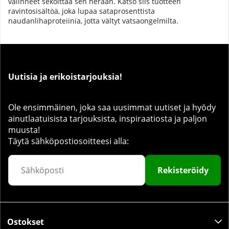
valinneet sekoittaa sen heraan. Katso siis tuotteen
ravintosisältöä, joka lupaa sataprosenttista
naudanlihaproteiinia, jotta vältyt vatsaongelmilta.
Uutisia ja erikoistarjouksia!
Ole ensimmäinen, joka saa uusimmat uutiset ja hyödy
ainutlaatuisista tarjouksista, inspiraatiosta ja paljon
muusta!
Täytä sähköpostiosoitteesi alla:
Rekisteröidy
Ostokset