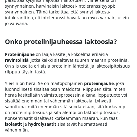
palauttaa kykynsä hajottaa maitosokeri. Viimeisenä on
synnynnäinen, harvinaisin laktoosi-intoleranssityyppi;
synnynnäinen. Tämä tarkoittaa, että synnyt laktosa-
intoleranttina, eli intoleranssi havaitaan myös varhain, usein
jo vauvana.
Onko proteiinijauheessa laktoosia?
Proteiinijauhe
on laaja käsite ja kokoelma erilaisia
ravintolisiä
, jotka kaikki sisältävät suuren määrän proteiinia.
On siis useita erilaisia proteiinin lähteitä, ja laktoosipitoisuus
riippuu täysin tästä.
Yleisin on hera. Se on maitopohjainen
proteiinijauhe
, joka
luonnollisesti sisältää osan maidosta. Riippuen siitä, miten
heraa käsitellään valmistusprosessin aikana, lopputuote voi
sisältää enemmän tai vähemmän laktoosia. Lyhyesti
sanottuna, mitä enemmän sitä suodatetaan, sitä korkeampi
on proteiinipitoisuus ja sitä alempi on laktoosipitoisuus.
Konsentraatit sisältävät korkeamman määrän, kun taas
isolaatit
ja
hydrolysaatit
sisältävät huomattavasti
vähemmän.