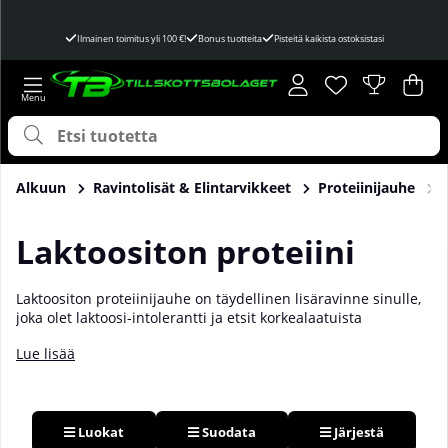
Ilmainen toimitus yli 100 €!
Bonus tuotteita
Pisteitä kaikista ostoksistasi
Toivelista
Lukumäärä toivel
.
Ost
Mää
.
Alkuun
Ravintolisät & Elintarvikkeet
Proteiinijauhe
Laktoositon proteiini
Laktoositon proteiinijauhe on
täydellinen lisäravinne
sinulle,
joka olet laktoosi-intolerantti ja etsit korkealaatuista
proteiinijauhetta
joka voi viedä harjoittelutuloksesi
Lue lisää
seuraavalle tasolle ilman vatsasi kärsimystä.. Laktoositonta
proteiinijauhetta tunnusomaista on, että se on runsaasti
proteiinia, imeytyy nopeasti elimistöön ja tietysti on täysin
laktoositon. Näitä voidaan tietysti käyttää myös sinulle, joka
esimerkiksi olet vain herkkä maitosokerille (laktoosille) tai
Luokat
Suodata
Järjestä