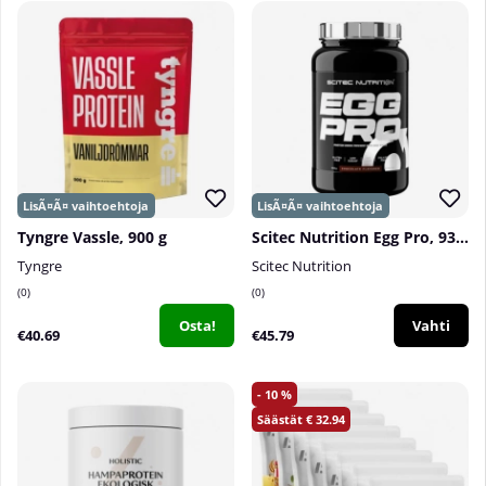
Tyngre Vassle, 900 g
Scitec Nutrition Egg Pro, 935 g
Tyngre
Scitec Nutrition
0
0
Osta!
Vahti
€40.69
€45.79
10
32.94