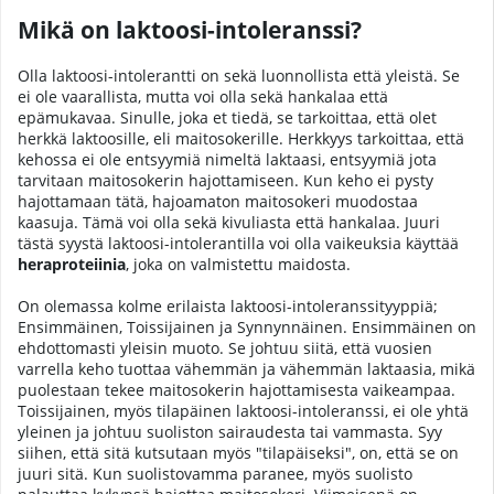
Mikä on laktoosi-intoleranssi?
Olla laktoosi-intolerantti on sekä luonnollista että yleistä. Se
ei ole vaarallista, mutta voi olla sekä hankalaa että
epämukavaa. Sinulle, joka et tiedä, se tarkoittaa, että olet
herkkä laktoosille, eli maitosokerille. Herkkyys tarkoittaa, että
kehossa ei ole entsyymiä nimeltä laktaasi, entsyymiä jota
tarvitaan maitosokerin hajottamiseen. Kun keho ei pysty
hajottamaan tätä, hajoamaton maitosokeri muodostaa
kaasuja. Tämä voi olla sekä kivuliasta että hankalaa. Juuri
tästä syystä laktoosi-intolerantilla voi olla vaikeuksia käyttää
heraproteiinia
, joka on valmistettu maidosta.
On olemassa kolme erilaista laktoosi-intoleranssityyppiä;
Ensimmäinen, Toissijainen ja Synnynnäinen. Ensimmäinen on
ehdottomasti yleisin muoto. Se johtuu siitä, että vuosien
varrella keho tuottaa vähemmän ja vähemmän laktaasia, mikä
puolestaan tekee maitosokerin hajottamisesta vaikeampaa.
Toissijainen, myös tilapäinen laktoosi-intoleranssi, ei ole yhtä
yleinen ja johtuu suoliston sairaudesta tai vammasta. Syy
siihen, että sitä kutsutaan myös "tilapäiseksi", on, että se on
juuri sitä. Kun suolistovamma paranee, myös suolisto