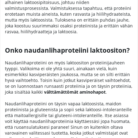
alhainen laktoosipitoisuus, johtuu niiden
valmistusprosessista. Valmistuksessa tapahtuu, että proteiini
erotetaan muista aineista, kuten rasvasta ja hiilihydraateista,
mutta myös laktoosista. Tuloksena on erittäin puhdas jauhe,
joka koostuu suurimmaksi osaksi proteiinista ja erittäin vähän
rasvaa, hiilihydraatteja ja laktoosia.
Onko naudanlihaproteiini laktoositon?
Naudanlihaproteiini on myös laktoositon proteiinijauheen
tyyppi. Valikoima ei ole yhtä suuri, ainakaan vielä, kuin
esimerkiksi kasviperäisten joukossa, mutta se on silti erittäin
hyvä vaihtoehto. Toisin kuin jotkut kasviperäiset vaihtoehdot,
se on luonnostaan runsaasti proteiinia ja on täysin proteiinia,
joka sisältää kaikki
välttämättömät aminohapot
.
Naudanlihaproteiini on täysin vapaa laktoosista, maidon
proteiinista ja gluteenista ja sopii sekä laktoosi-intoleranteille
että maitoallergisille tai gluteeni-intoleranteille. Itse asiassa
voit käyttää naudanlihaproteiinia käyttäessäsi jopa huomata,
että ruoansulatuksesi paranee! Sinun on kuitenkin oltava
varovainen valitessasi tuotetta, koska jotkut valmistajat ovat