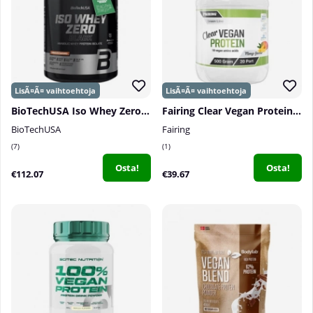
BioTechUSA Iso Whey Zero BLACK, 1816 g
Fairing Clear Vegan Protein, 500 g
BioTechUSA
Fairing
7
1
Osta!
Osta!
€112.07
€39.67