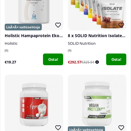
Holistic Hampaprotein Ekologiskt, 400 g
8 x SOLID Nutrition Isolate, 750 g
Holistic
SOLID Nutrition
0
9
Osta!
Osta!
€19.27
€292.57
€325.51