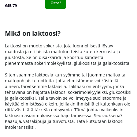
Osta!
€45.79
Mikä on laktoosi?
Laktoosi on muoto sokerista, jota luonnollisesti löytyy
maidosta ja erilaisista maitotuotteista kuten kermasta ja
juustosta. Se on disakkaridi ja koostuu kahdesta
pienemmästä sokerimolekyylistä, glukoosista ja galaktoosista.
Siten saamme laktoosia kun syömme tai juomme maitoa tai
maitopohjaisia tuotteita. Jotta elimistömme voi käsitellä
aineen, tarvitsemme laktaasia. Laktaasi on entsyymi, jonka
tehtävänä on hajottaa laktoosi sokerimolekyyleiksi, glukoosiksi
ja galaktoosiksi. Tällä tavoin se voi imeytyä suolistoomme ja
käyttää elimistössä oikein. Joillakin ihmisillä ei kuitenkaan ole
riittävästi tätä tärkeää entsyymiä. Tämä johtaa vaikeuksiin
laktoosin asianmukaisessa hajottamisessa. Seurauksena?
Kaasuja, vatsakipuja ja turvotusta. Tätä kutsutaan laktoosi-
intoleranssiksi.