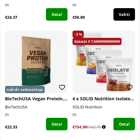
0
0
Osta!
Vahti
€24.37
€50.89
5
7.84999999999999
BioTechUSA Vegan Protein, 500 g
4 x SOLID Nutrition Isolate, 750 g
BioTechUSA
SOLID Nutrition
0
5
Osta!
Osta!
€22.33
€154.90
€162.75