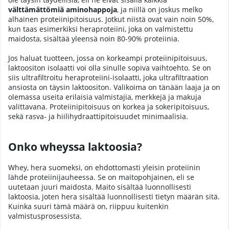
välttämättömiä aminohappoja
, ja niillä on joskus melko
alhainen proteiinipitoisuus. Jotkut niistä ovat vain noin 50%,
kun taas esimerkiksi heraproteiini, joka on valmistettu
maidosta, sisältää yleensä noin 80-90% proteiinia.
Jos haluat tuotteen, jossa on korkeampi proteiinipitoisuus,
laktoositon isolaatti voi olla sinulle sopiva vaihtoehto. Se on
siis ultrafiltroitu heraproteiini-isolaatti, joka ultrafiltraation
ansiosta on täysin laktoositon. Valikoima on tänään laaja ja on
olemassa useita erilaisia valmistajia, merkkejä ja makuja
valittavana. Proteiinipitoisuus on korkea ja sokeripitoisuus,
sekä rasva- ja hiilihydraattipitoisuudet minimaalisia.
Onko wheyssa laktoosia?
Whey, hera suomeksi, on ehdottomasti yleisin proteiinin
lähde proteiinijauheessa. Se on maitopohjainen, eli se
uutetaan juuri maidosta. Maito sisältää luonnollisesti
laktoosia, joten hera sisältää luonnollisesti tietyn määrän sitä.
Kuinka suuri tämä määrä on, riippuu kuitenkin
valmistusprosessista.