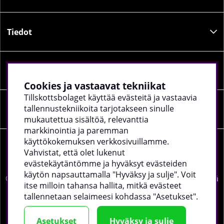
Tiedot
Sosiaalinen media
Cookies ja vastaavat tekniikat
Tillskottsbolaget käyttää evästeitä ja vastaavia
tallennustekniikoita tarjotakseen sinulle
Yrityksen tiedot
mukautettua sisältöä, relevanttia
markkinointia ja paremman
käyttökokemuksen verkkosivuillamme.
Vahvistat, että olet lukenut
evästekäytäntömme ja hyväksyt evästeiden
käytön napsauttamalla "Hyväksy ja sulje". Voit
©
2026 tillskottsbolaget.fi. Käytämme evästeitä -
lue lisää
itse milloin tahansa hallita, mitkä evästeet
täältä
.
tallennetaan selaimeesi kohdassa "Asetukset".
Asetukset
Hyväksy ja sulje