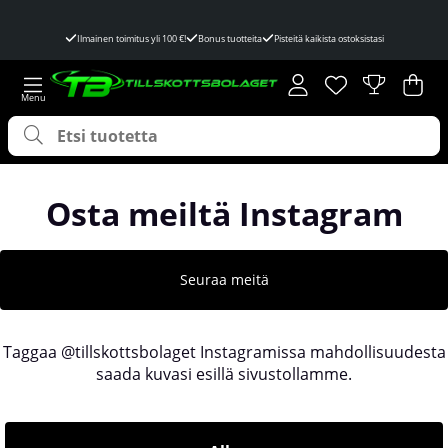
Ilmainen toimitus yli 100 €!
Bonus tuotteita
Pisteitä kaikista ostoksistasi
Toivelista
Lukumäärä toivel
.
Ost
Mää
.
Osta meiltä Instagram
Seuraa meitä
Taggaa @tillskottsbolaget Instagramissa mahdollisuudesta
saada kuvasi esillä sivustollamme.