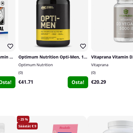
Swedish Supplements Vitamin & Mineral Complex
Optimum Nutrition Opti-Men, 180 tabs
Optimum Nutrition
Vitaprana
0
0
€41.71
€20.29
Osta!
Osta!
25
9