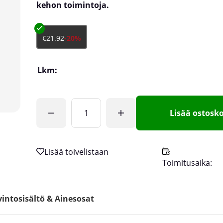
kehon toimintoja.
€21.92
-20%
Lkm:
Lisää ostosko
Toimitusaika:
intosisältö & Ainesosat