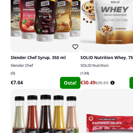
Slender Chef Syrup, 350 ml
SOLID Nutrition Whey, 75
Slender Chef
SOLID Nutrition
0
134
€7.04
€30.49
Osta!
€35.59