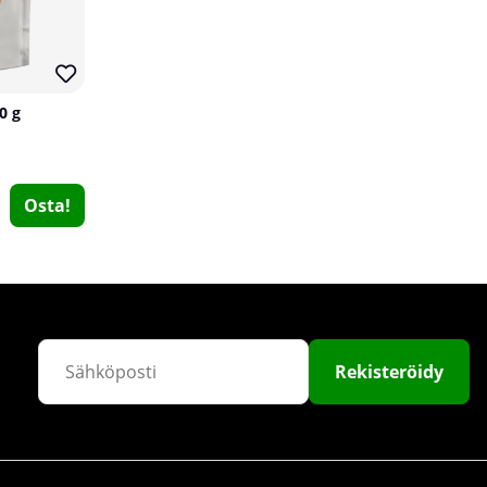
0 g
Osta!
Star Nutrition Ultimate Vitamins & Minerals Athlete, 60 caps
Star Nutrition
0
€20.29
Osta!
Rekisteröidy