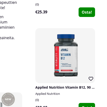
apeuttien
0
te!
€25.39
Osta!
en
mium
tamiinien
aineita.
Applied Nutrition Vitamin B12, 90 caps
Applied Nutrition
0