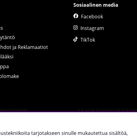
Sosiaalinen media
Facebook
us
Instagram
äytäntö
TikTok
ihdot ja Reklamaatiot
lääksi
uppa
tolomake
©
2026 tillskottsbolaget.fi. Käytämme evästeitä -
lue lisää tääl
nnustekniikoita tarjotakseen sinulle mukautettua sisältöä,