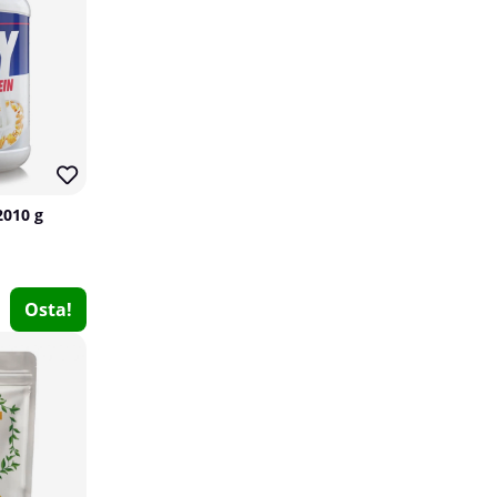
2010 g
Fairing Vitamin B6, 120 tabs
Osta!
Fairing
0
€10.10
Osta!