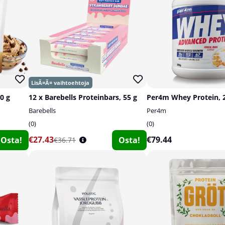
0 g
12 x Barebells Proteinbars, 55 g
Per4m Whey Protein, 
Barebells
Per4m
0
0
€27.43
€79.44
Osta!
Osta!
€36.71