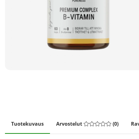
Tuotekuvaus
Arvostelut
(
0
)
Rav