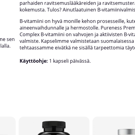
parhaiden ravitsemuslääkäreiden ja ravitsemuster
kokemusta. Tulos? Ainutlaatuinen B-vitamiinivalmis
B-vitamiini on hyvä monille kehon prosesseille, kut
aineenvaihdunnalle ja hermostolle. Pureness Pre
Complex B-vitamiini on vahvojen ja aktiivisten B-vi
me sen
valmiste. Kapselimme valmistetaan suomalaisessa
alla.
tehtaassamme eivätkä ne sisällä tarpeettomia täyte
Käyttöohje:
1 kapseli päivässä.