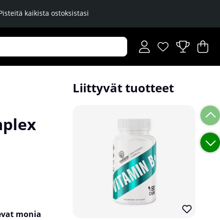
Pisteitä kaikista ostoksistasi
Toivelista
Lukumäärä toiveli
.
Os
Mä
.
Liittyvät tuotteet
plex
kevat monia