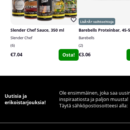
Slender Chef Sauce, 350 ml
Barebells Proteinbar, 45-
Slender Chef
Barebells
6
2
€7.04
€3.06
Osta!
Ole ensimmäinen, joka saa uusimm
Uutisia ja
inspiraatiosta ja paljon muusta!
erikoistarjouksia!
Täytä sähköpostiosoitteesi alla: