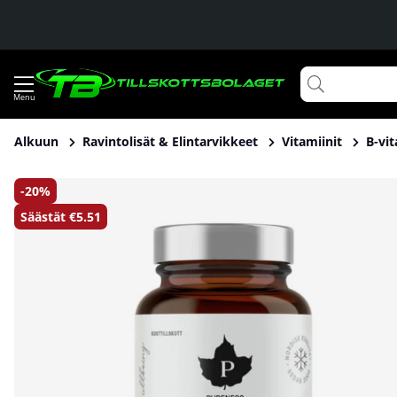
Alkuun
Ravintolisät & Elintarvikkeet
Vitamiinit
B-vit
Tuotekuvat Pureness Premium Complex B-vitamin, 60 caps
20
Säästät
€5.51