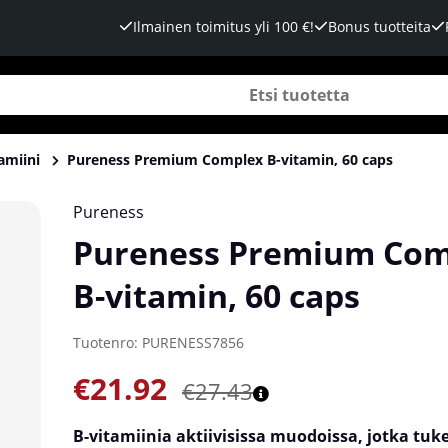
Ilmainen toimitus yli 100 €!
Bonus tuotteita
amiini
Pureness Premium Complex B-vitamin, 60 caps
Pureness
Pureness Premium Com
B-vitamin, 60 caps
Tuotenro:
PURENESS7856
€21.92
€27.43
B-vitamiinia aktiivisissa muodoissa, jotka tu