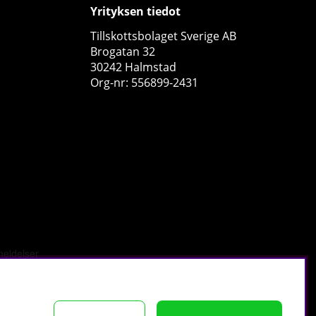
Yrityksen tiedot
Tillskottsbolaget Sverige AB
Brogatan 32
30242 Halmstad
Org-nr: 556899-2431
Skytrition Vitamin C, 60 tabs
Skytrition
0
€30.49
Osta!
tä
.