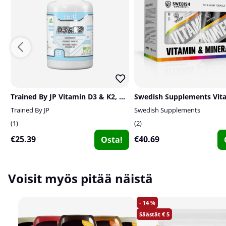
Trained By JP Vitamin D3 & K2, 60 caps
Trained By JP
Swedish Supplements
1
2
€25.39
€40.69
Osta!
Voisit myös pitää näistä
14
5