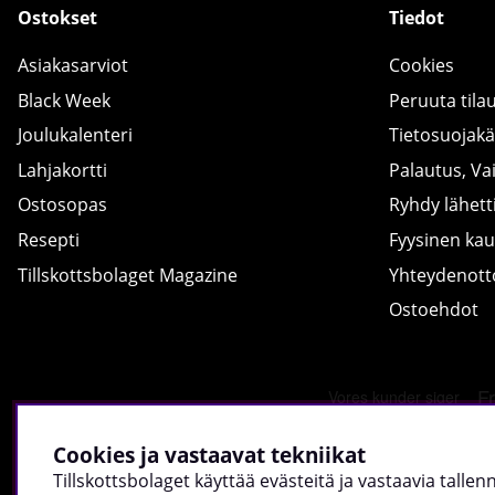
Ostokset
Tiedot
Asiakasarviot
Cookies
Black Week
Peruuta tila
Joulukalenteri
Tietosuojak
Lahjakortti
Palautus, Va
Ostosopas
Ryhdy lähetti
Resepti
Fyysinen ka
Tillskottsbolaget Magazine
Yhteydenot
Ostoehdot
Cookies ja vastaavat tekniikat
Tillskottsbolaget käyttää evästeitä ja vastaavia talle