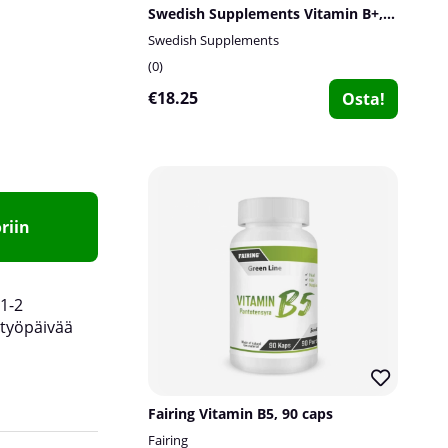
Swedish Supplements Vitamin B+, 90 caps
Swedish Supplements
0
€18.25
Osta!
riin
1-2
työpäivää
Fairing Vitamin B5, 90 caps
Fairing