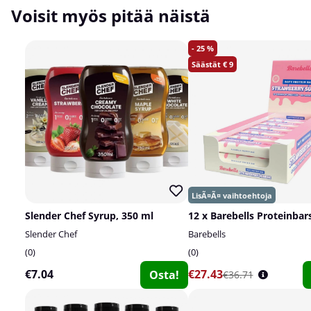
Voisit myös pitää näistä
25
9
Slender Chef Syrup, 350 ml
12 x Barebells Proteinbars
Slender Chef
Barebells
0
0
€7.04
€27.43
Osta!
€36.71