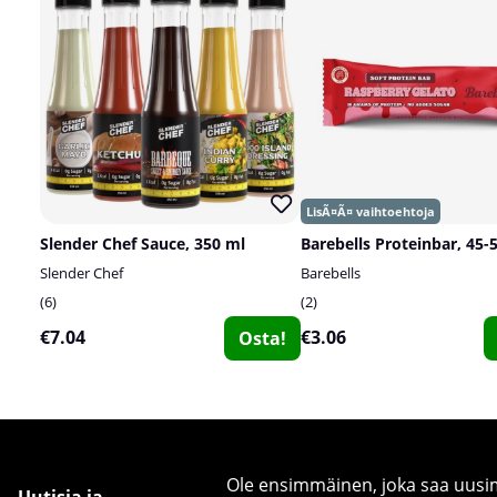
Slender Chef Sauce, 350 ml
Barebells Proteinbar, 45-
Slender Chef
Barebells
6
2
€7.04
€3.06
Osta!
Ole ensimmäinen, joka saa uusimm
Uutisia ja