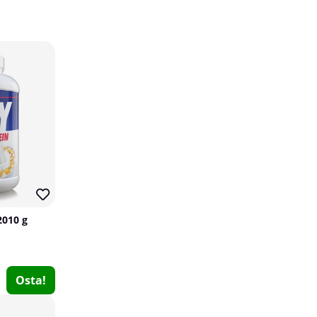
PumpLab PLUTONIUM - Stim Free PWO, 550 g
PumpLab Supplements
2010 g
2
€50.89
Osta!
Osta!