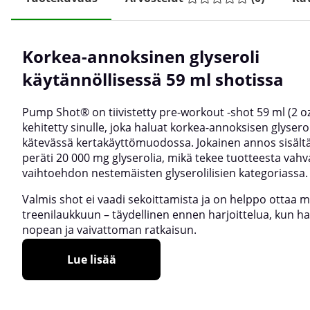
Korkea-annoksinen glyseroli
käytännöllisessä 59 ml shotissa
Pump Shot® on tiivistetty pre-workout -shot 59 ml (2 oz
kehitetty sinulle, joka haluat korkea-annoksisen glyserol
kätevässä kertakäyttömuodossa. Jokainen annos sisält
peräti 20 000 mg glyserolia, mikä tekee tuotteesta vah
vaihtoehdon nestemäisten glyserolilisien kategoriassa.
Valmis shot ei vaadi sekoittamista ja on helppo ottaa 
treenilaukkuun – täydellinen ennen harjoittelua, kun ha
nopean ja vaivattoman ratkaisun.
Lue lisää