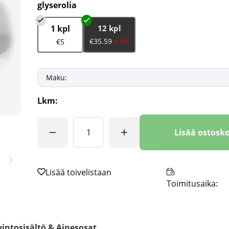
glyserolia
1 kpl
12 kpl
€35.59
-41%
€5
Lkm:
Lisää ostosko
Toimitusaika:
intosisältö & Ainesosat