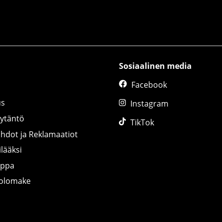
Sosiaalinen media
Facebook
us
Instagram
äytäntö
TikTok
ihdot ja Reklamaatiot
lääksi
uppa
tolomake