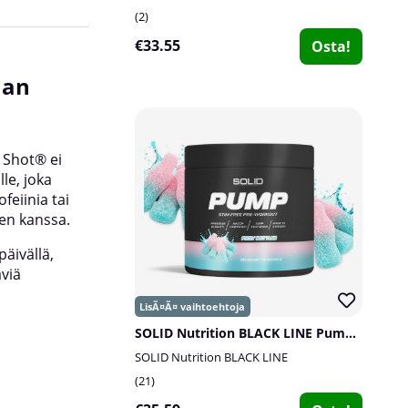
2
€33.55
Osta!
man
Sisältää S7® – patentoitu
kasviperäinen ainesosasekoi
 Shot® ei
Glyserolin lisäksi koostumus sisältää myös S7
lle, joka
ainesosasekoituksen, patentoitu kasviperäine
feiinia tai
jota käytetään usein harjoitteluun liittyvissä ra
ien kanssa.
Tuotteessa on harkitun pelkistetty koostumus,
keskitytään rajalliseen määrään pääainesosia.
päivällä,
äviä
SOLID Nutrition BLACK LINE Pump, 360 g
SOLID Nutrition BLACK LINE
21