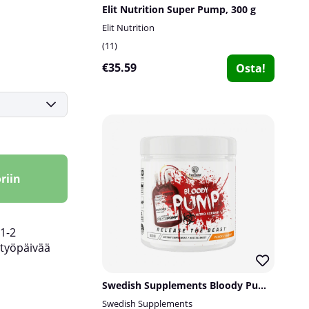
Elit Nutrition Super Pump, 300 g
Elit Nutrition
11
€35.59
Osta!
riin
1-2
työpäivää
Swedish Supplements Bloody Pump, 300 g
Swedish Supplements