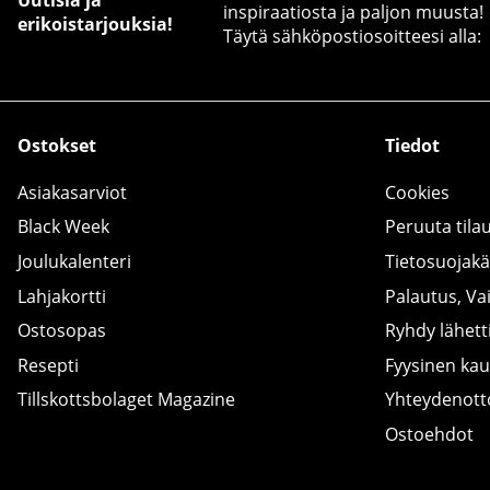
inspiraatiosta ja paljon muusta!
erikoistarjouksia!
Täytä sähköpostiosoitteesi alla:
Ostokset
Tiedot
Asiakasarviot
Cookies
Black Week
Peruuta tila
Joulukalenteri
Tietosuojak
Lahjakortti
Palautus, Va
Ostosopas
Ryhdy lähetti
Resepti
Fyysinen ka
Tillskottsbolaget Magazine
Yhteydenot
Ostoehdot