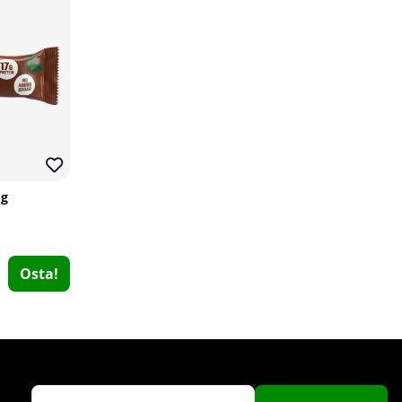
 g
5% Nutrition Pump Shot, 59 ml
5% Nutrition
0
Osta!
€5
Osta!