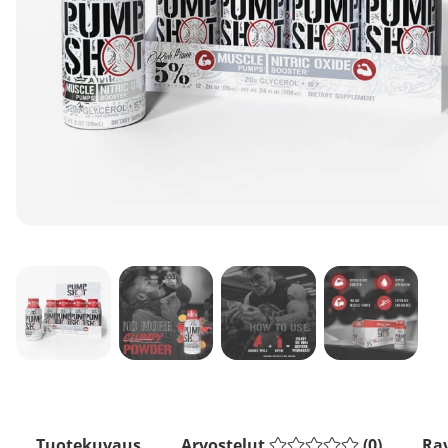
Tuotekuvaus
Arvostelut
(
0
)
Rav