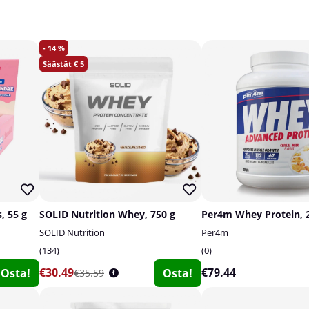
14
5
, 55 g
SOLID Nutrition Whey, 750 g
Per4m Whey Protein, 
SOLID Nutrition
Per4m
134
0
€30.49
€79.44
Osta!
Osta!
€35.59