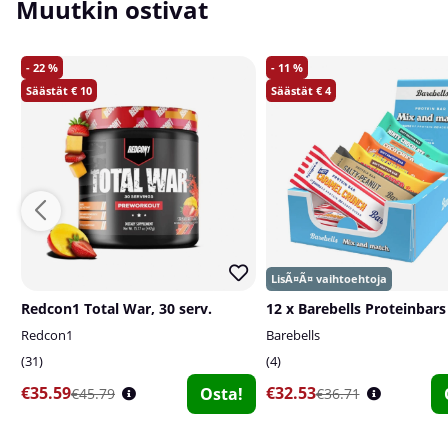
Muutkin ostivat
22
11
10
4
Redcon1 Total War, 30 serv.
Redcon1
Barebells
31
4
€35.59
€32.53
Osta!
€45.79
€36.71