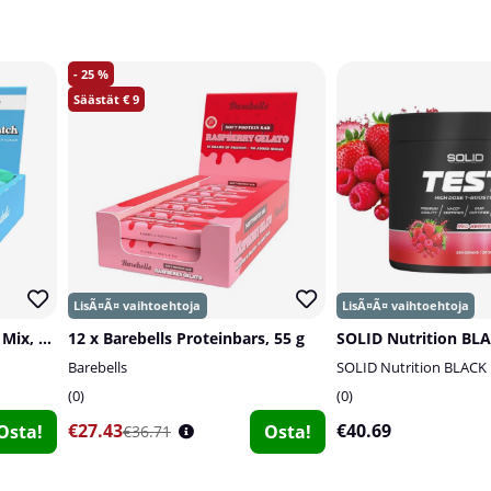
25
9
12 x Barebells Proteinbars Mix, 45-55 g
12 x Barebells Proteinbars, 55 g
Barebells
SOLID Nutrition BLACK
0
0
€27.43
€40.69
Osta!
Osta!
€36.71