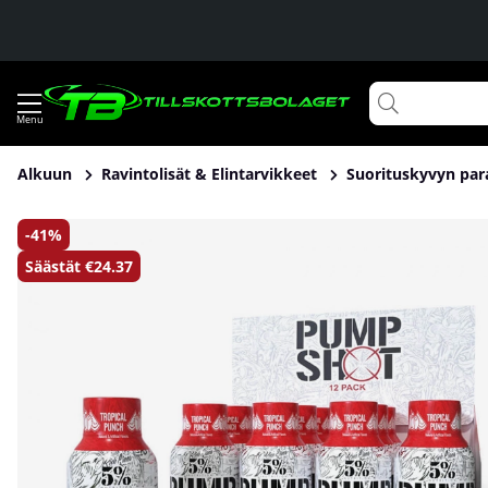
Alkuun
Ravintolisät & Elintarvikkeet
Suorituskyvyn par
Tuotekuvat 12 x 5% Nutrition Pump Shot, 59 ml
41
Säästät
€24.37