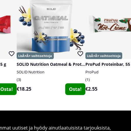
55 g
SOLID Nutrition Oatmeal & Protein Mix, 750 g
ProPud Proteinbar, 55
SOLID Nutrition
ProPud
3
1
€18.25
€2.55
Osta!
Osta!
at uutiset ja hyödy ainutlaatuisista tarjouksista,