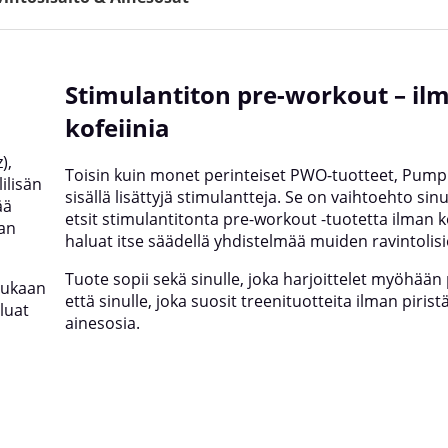
Stimulantiton pre-workout – il
kofeiinia
),
Toisin kuin monet perinteiset PWO-tuotteet, Pump
ilisän
sisällä lisättyjä stimulantteja. Se on vaihtoehto sinu
ää
etsit stimulantitonta pre-workout -tuotetta ilman ko
van
haluat itse säädellä yhdistelmää muiden ravintolis
Tuote sopii sekä sinulle, joka harjoittelet myöhään 
mukaan
että sinulle, joka suosit treenituotteita ilman pirist
luat
ainesosia.