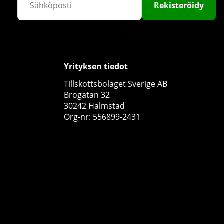
Rekisteröidy
Yrityksen tiedot
Tillskottsbolaget Sverige AB
PumpLab COBALT - Liquid Glycerol, 500 ml
Brogatan 32
PumpLab Supplements
30242 Halmstad
0
Org-nr: 556899-2431
€20.29
Osta!