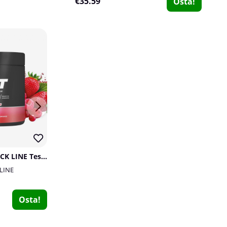
€35.59
Osta!
20
5
SOLID Nutrition BLACK LINE Test, 360 g
5% Nutrition Full AF Non-Stim Pre-Workout, 370 g
RAW Nutrition Christopher´s Juicy Pumps, 40 serv.
 LINE
5% Nutrition
Sportlab
RAW Nutrition
4
10
0
€45.79
€20.29
Osta!
Osta!
€25.39
€59.04
Osta!