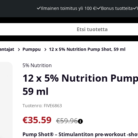
Ilmainen toimitus yli 100 €!
Bonus tuotteita
antajat
Pumppu
12 x 5% Nutrition Pump Shot, 59 ml
5% Nutrition
12 x 5% Nutrition Pump
59 ml
Tuotenro:
FIVE6863
€35.59
€59.96
Pump Shot® – Stimulantiton pre-workout -shot