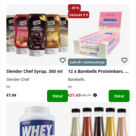
25
9
Slender Chef Syrup, 350 ml
12 x Barebells Proteinbars, 55 g
Slender Chef
Barebells
0
0
€7.04
€27.43
€36.71
Osta!
Osta!