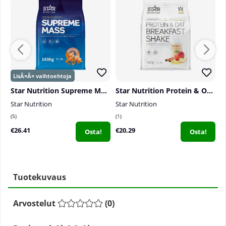
Star Nutrition Supreme Mass, 1530 g
Star Nutrition Protein & Oat Breakfast Shake, 750 g
T
Star Nutrition
Star Nutrition
T
5
1
0
€26.41
€20.29
€
Osta!
Osta!
Tuotekuvaus
Arvostelut
(
0
)