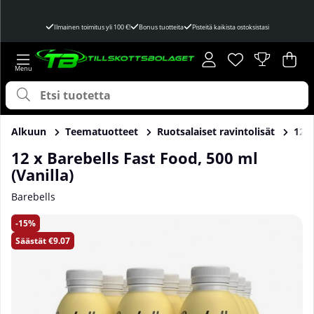
Ilmainen toimitus yli 100 €!
Bonus tuotteita
Pisteitä kaikista ostoksistasi
Toivelista
Lukumäärä toivel
.
Ost
Mää
.
Alkuun
Teematuotteet
Ruotsalaiset ravintolisät
12 x
12 x Barebells Fast Food, 500 ml
(Vanilla)
Barebells
Tuotekuvat 12 x Barebells Fast Food, 500 ml (Vanilla)
15
Säästät
€9.07