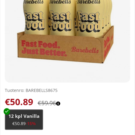
Tuotenro:
BAREBELLS8675
€50.89
€59.96
12 kpl Vanilla
€50.89
-15%