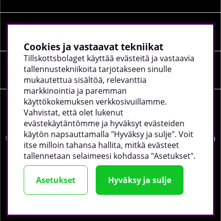
SOSIAALINEN MEDIA
Cookies ja vastaavat tekniikat
Tillskottsbolaget käyttää evästeitä ja vastaavia
tallennustekniikoita tarjotakseen sinulle
YRITYKSEN TIEDOT
mukautettua sisältöä, relevanttia
markkinointia ja paremman
käyttökokemuksen verkkosivuillamme.
Vahvistat, että olet lukenut
evästekäytäntömme ja hyväksyt evästeiden
käytön napsauttamalla "Hyväksy ja sulje". Voit
©
2026 tillskottsbolaget.fi. Käytämme evästeitä -
lue lisää
itse milloin tahansa hallita, mitkä evästeet
täältä
.
tallennetaan selaimeesi kohdassa "Asetukset".
Asetukset
Hyväksy ja sulje