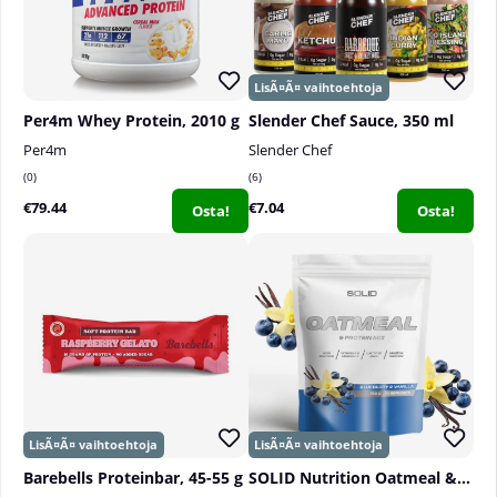
Per4m Whey Protein, 2010 g
Slender Chef Sauce, 350 ml
Per4m
Slender Chef
0
6
€79.44
€7.04
Osta!
Osta!
Barebells Proteinbar, 45-55 g
SOLID Nutrition Oatmeal & Protein Mix, 750 g