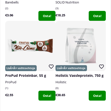
Barebells
SOLID Nutrition
2
3
€3.06
€18.25
Osta!
Osta!
ProPud Proteinbar, 55 g
Holistic Vassleprotein, 750 g
ProPud
Holistic
1
0
€2.55
€38.65
Osta!
Osta!