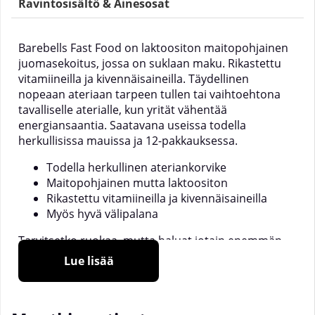
Ravintosisältö & Ainesosat
Barebells Fast Food on laktoositon maitopohjainen
juomasekoitus, jossa on suklaan maku. Rikastettu
vitamiineilla ja kivennäisaineilla. Täydellinen
nopeaan ateriaan tarpeen tullen tai vaihtoehtona
tavalliselle aterialle, kun yrität vähentää
energiansaantia. Saatavana useissa todella
herkullisissa mauissa ja 12-pakkauksessa.
Todella herkullinen ateriankorvike
Maitopohjainen mutta laktoositon
Rikastettu vitamiineilla ja kivennäisaineilla
Myös hyvä välipalana
Tarvitsetko ruokaa, mutta haluat jotain enemmän
kuin proteiinijuoman tai tavallisen patukan? FOOD
Lue lisää
Barebellsilta on valmiiksi sekoitettu ateriadrinkki,
joka sopii täydellisesti sekä välipalaksi että
yksittäisten aterioiden korvaajaksi, jos yrität pitää