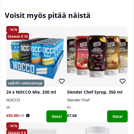
Voisit myös pitää näistä
14
10
24 x NOCCO Mix, 330 ml
Slender Chef Syrup, 350 ml
NOCCO
Slender Chef
4
0
€59.99
€7.04
€70
Osta!
Osta!
14
5