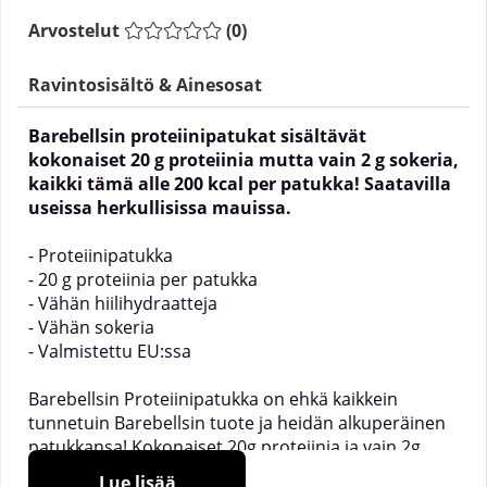
Arvostelut
(
0
)
Ravintosisältö & Ainesosat
Barebellsin proteiinipatukat sisältävät
kokonaiset 20 g proteiinia mutta vain 2 g sokeria,
kaikki tämä alle 200 kcal per patukka! Saatavilla
useissa herkullisissa mauissa.
- Proteiinipatukka
- 20 g proteiinia per patukka
- Vähän hiilihydraatteja
- Vähän sokeria
- Valmistettu EU:ssa
Barebellsin Proteiinipatukka on ehkä kaikkein
tunnetuin Barebellsin tuote ja heidän alkuperäinen
patukkansa! Kokonaiset 20g proteiinia ja vain 2g
sokeria per proteiinipatukka, yhdessä matalan
Lue lisää