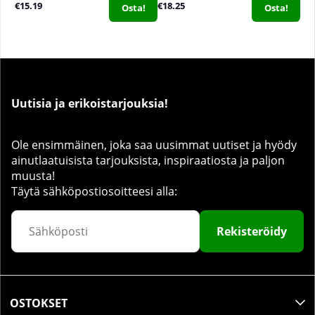
€15.19
€18.25
Osta!
Osta!
Uutisia ja erikoistarjouksia!
Ole ensimmäinen, joka saa uusimmat uutiset ja hyödy
ainutlaatuisista tarjouksista, inspiraatiosta ja paljon
muusta!
Täytä sähköpostiosoitteesi alla:
Rekisteröidy
OSTOKSET