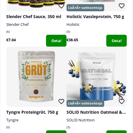
Slender Chef Sauce, 350 ml
Holistic Vassleprotein, 750 g
Slender Chef
Holistic
6
0
€7.04
€38.65
Osta!
Osta!
Tyngre Proteingröt, 750 g
SOLID Nutrition Oatmeal & Protein Mix, 750 g
Tyngre
SOLID Nutrition
0
3