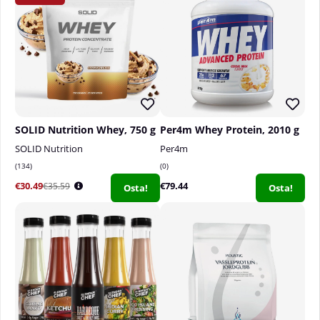
SOLID Nutrition Whey, 750 g
Per4m Whey Protein, 2010 g
SOLID Nutrition
Per4m
134
0
€30.49
€79.44
€35.59
Osta!
Osta!