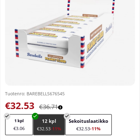
Tuotenro:
BAREBELLS676545
€32.53
€36.71
1 kpl
12 kpl
Sekoituslaatikko
€3.06
€32.53
-11%
€32.53
-11%