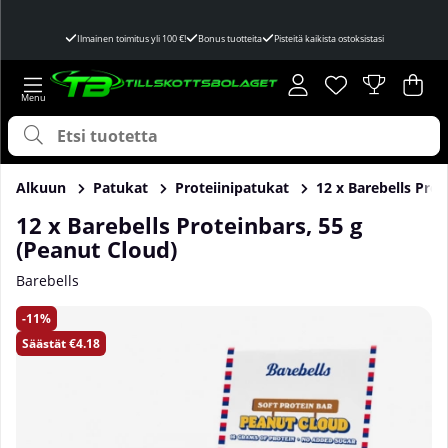
Ilmainen toimitus yli 100 €!
Bonus tuotteita
Pisteitä kaikista ostoksistasi
Toivelista
Lukumäärä toivel
.
Ost
Mää
.
Alkuun
Patukat
Proteiinipatukat
12 x Barebells Prot
12 x Barebells Proteinbars, 55 g
(Peanut Cloud)
Barebells
Tuotekuvat 12 x Barebells Proteinbars, 55 g (Peanut Cloud)
11
Säästät
€4.18