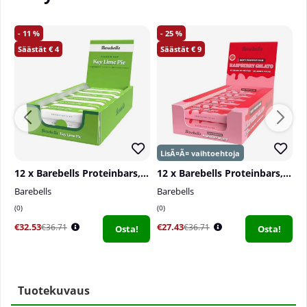
11
25
4
9
12 x Barebells Proteinbars, 55 g
12 x Barebells Proteinbars, 55 g
Barebells
Barebells
B
0
0
4
€32.53
€27.43
€
€36.71
€36.71
Osta!
Osta!
Tuotekuvaus