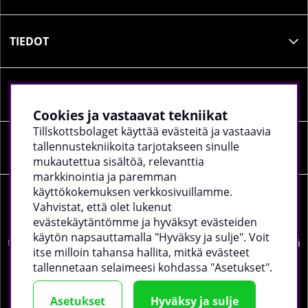
TIEDOT
SOSIAALINEN MEDIA
Cookies ja vastaavat tekniikat
Tillskottsbolaget käyttää evästeitä ja vastaavia
tallennustekniikoita tarjotakseen sinulle
YRITYKSEN TIEDOT
mukautettua sisältöä, relevanttia
markkinointia ja paremman
käyttökokemuksen verkkosivuillamme.
Vahvistat, että olet lukenut
evästekäytäntömme ja hyväksyt evästeiden
käytön napsauttamalla "Hyväksy ja sulje". Voit
©
2026 tillskottsbolaget.fi. Käytämme evästeitä -
lue lisää
itse milloin tahansa hallita, mitkä evästeet
täältä
.
tallennetaan selaimeesi kohdassa "Asetukset".
Asetukset
Hyväksy ja sulje