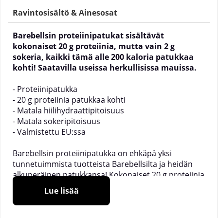
Ravintosisältö & Ainesosat
Barebellsin proteiinipatukat sisältävät
kokonaiset 20 g proteiinia, mutta vain 2 g
sokeria, kaikki tämä alle 200 kaloria patukkaa
kohti! Saatavilla useissa herkullisissa mauissa.
- Proteiinipatukka
- 20 g proteiinia patukkaa kohti
- Matala hiilihydraattipitoisuus
- Matala sokeripitoisuus
- Valmistettu EU:ssa
Barebellsin proteiinipatukka on ehkäpä yksi
tunnetuimmista tuotteista Barebellsilta ja heidän
alkuperäinen patukkansa! Kokonaiset 20 g proteiinia
ja vain 2 g sokeria proteiinipatukkaa kohti, yhdessä
Lue lisää
matalan kaloripitoisuuden (200 kcal) ja
uskomattoman herkkujen kanssa Barebellsin
proteiinipatukka on monille proteiinipatukoiden