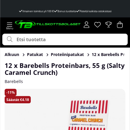
Ilmainen toimitus yli 100 €!
Bonus tuotteita
Pisteitä kaikista ostoksistasi
Toivelista
Lukumäärä toivel
.
Ost
Mää
.
Alkuun
Patukat
Proteiinipatukat
12 x Barebells Prot
12 x Barebells Proteinbars, 55 g (Salty
Caramel Crunch)
Barebells
Tuotekuvat 12 x Barebells Proteinbars, 55 g (Salty Caramel
11
Säästät
€4.18