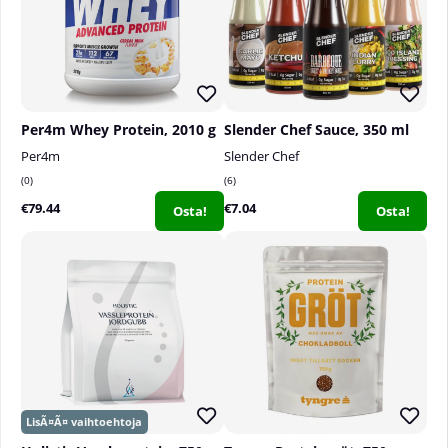
Per4m Whey Protein, 2010 g
Slender Chef Sauce, 350 ml
Per4m
Slender Chef
0
6
€79.44
€7.04
Osta!
Osta!