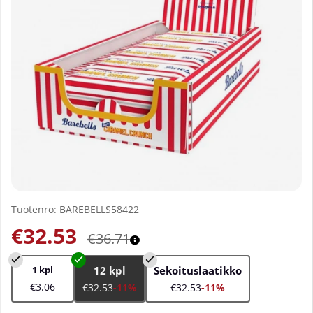
Tuotenro:
BAREBELLS58422
€32.53
€36.71
1 kpl
12 kpl
Sekoituslaatikko
€3.06
€32.53
-11%
€32.53
-11%