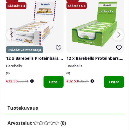
4
4
12 x Barebells Proteinbars, 55 g
12 x Barebells Proteinbars, 55 g
Barebells
Barebells
B
0
0
4
€32.53
€32.53
€
€36.71
€36.71
Osta!
Osta!
Tuotekuvaus
Arvostelut
(
0
)