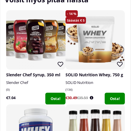
14
5
Slender Chef Syrup, 350 ml
SOLID Nutrition Whey, 750 g
Slender Chef
SOLID Nutrition
0
134
€7.04
€30.49
€35.59
Osta!
Osta!