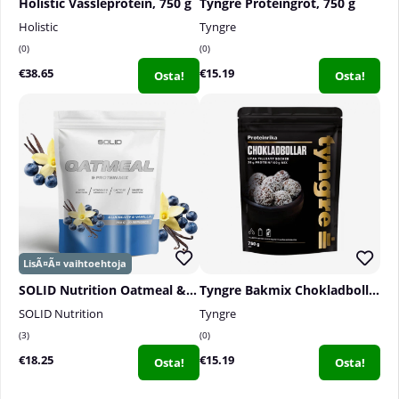
Holistic Vassleprotein, 750 g
Tyngre Proteingröt, 750 g
Holistic
Tyngre
0
0
€38.65
€15.19
Osta!
Osta!
SOLID Nutrition Oatmeal & Protein Mix, 750 g
Tyngre Bakmix Chokladbollar, 750 g
SOLID Nutrition
Tyngre
3
0
€18.25
€15.19
Osta!
Osta!