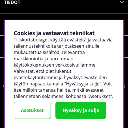
TIEDOT
SOSIAALINEN MEDIA
Cookies ja vastaavat tekniikat
Tillskottsbolaget käyttää evästeitä ja vastaavia
tallennustekniikoita tarjotakseen sinulle
YRITYKSEN TIEDOT
mukautettua sisältöä, relevanttia
markkinointia ja paremman
käyttökokemuksen verkkosivuillamme.
Vahvistat, että olet lukenut
evästekäytäntömme ja hyväksyt evästeiden
käytön napsauttamalla "Hyväksy ja sulje". Voit
©
2026 tillskottsbolaget.fi. Käytämme evästeitä -
lue lisää
itse milloin tahansa hallita, mitkä evästeet
täältä
.
tallennetaan selaimeesi kohdassa "Asetukset".
Asetukset
Hyväksy ja sulje