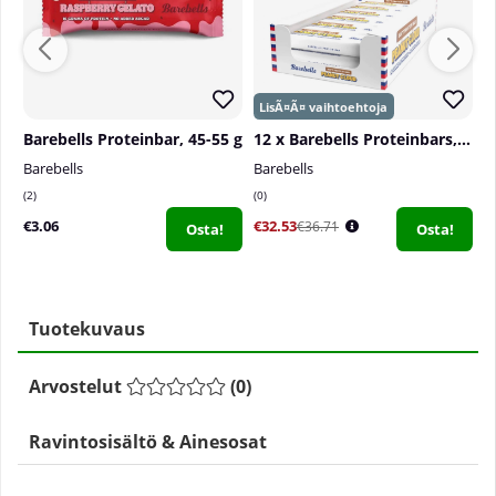
Barebells Proteinbar, 45-55 g
12 x Barebells Proteinbars, 55 g
Barebells
Barebells
B
2
0
0
€3.06
€32.53
€
€36.71
Osta!
Osta!
Tuotekuvaus
Arvostelut
(
0
)
Ravintosisältö & Ainesosat