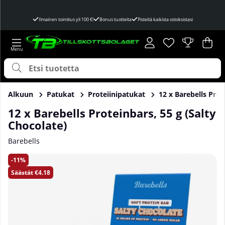
Ilmainen toimitus yli 100 €!
Bonus tuotteita
Pisteitä kaikista ostoksistasi
Toivelista
Lukumäärä toivel
.
Ost
Mää
.
Alkuun
Patukat
Proteiinipatukat
12 x Barebells Prot
12 x Barebells Proteinbars, 55 g (Salty
Chocolate)
Barebells
Tuotekuvat 12 x Barebells Proteinbars, 55 g (Salty Chocolat
11
Säästät
€4.18