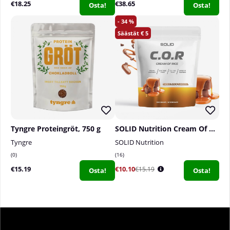
€18.25
€38.65
Osta!
Osta!
34
5
Tyngre Proteingröt, 750 g
SOLID Nutrition Cream Of Rice, 1 kg
Tyngre
SOLID Nutrition
0
16
€15.19
€10.10
€15.19
Osta!
Osta!