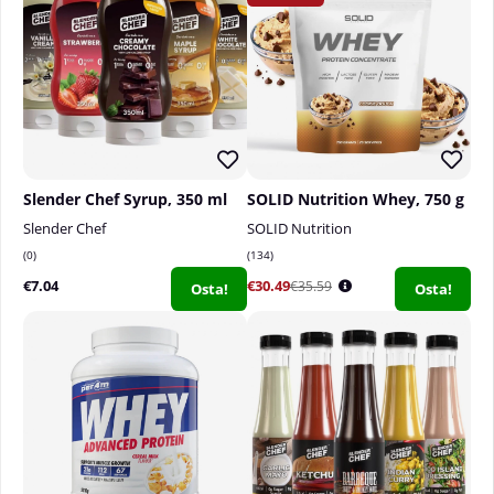
Slender Chef Syrup, 350 ml
SOLID Nutrition Whey, 750 g
Slender Chef
SOLID Nutrition
0
134
€7.04
€30.49
€35.59
Osta!
Osta!