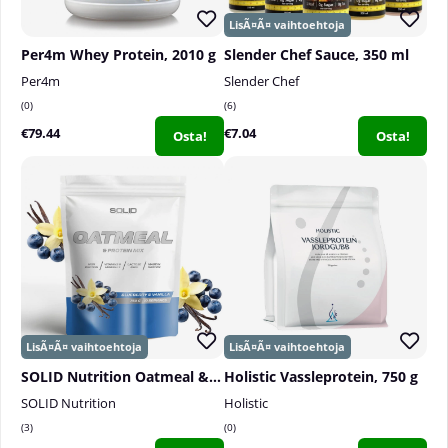
Per4m Whey Protein, 2010 g
Slender Chef Sauce, 350 ml
Per4m
Slender Chef
0
6
€79.44
€7.04
Osta!
Osta!
SOLID Nutrition Oatmeal & Protein Mix, 750 g
Holistic Vassleprotein, 750 g
SOLID Nutrition
Holistic
3
0