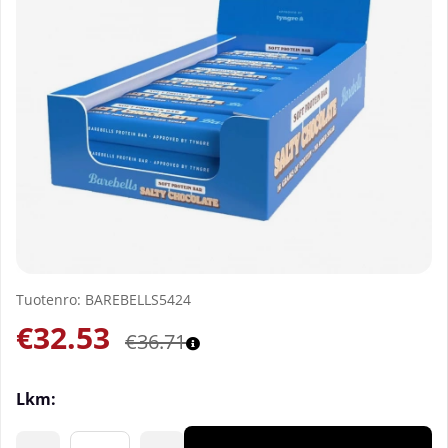
Tuotenro:
BAREBELLS5424
€32.53
€36.71
Lkm: