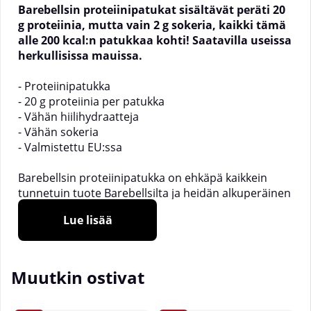
Barebellsin proteiinipatukat sisältävät peräti 20
g proteiinia, mutta vain 2 g sokeria, kaikki tämä
alle 200 kcal:n patukkaa kohti! Saatavilla useissa
herkullisissa mauissa.
- Proteiinipatukka
- 20 g proteiinia per patukka
- Vähän hiilihydraatteja
- Vähän sokeria
- Valmistettu EU:ssa
Barebellsin proteiinipatukka on ehkäpä kaikkein
tunnetuin tuote Barebellsilta ja heidän alkuperäinen
patukkansa! 20g proteiinia ja vain 2g sokeria per
Lue lisää
proteiinipatukka, yhdessä matalan
kaloripitoisuuden (200 kcal) ja uskomattoman
herkkujen kanssa, Barebellsin proteiinipatukka on
monien mielestä huipulla mitä tulee
Muutkin ostivat
proteiinipatukoihin! Lisäksi ne ovat täysin ilman
lisättyä sokeria ja aspartaamia!