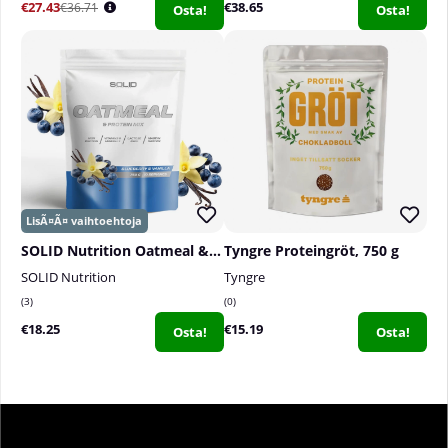
€27.43
€38.65
€36.71
Osta!
Osta!
SOLID Nutrition Oatmeal & Protein Mix, 750 g
Tyngre Proteingröt, 750 g
SOLID Nutrition
Tyngre
3
0
€18.25
€15.19
Osta!
Osta!