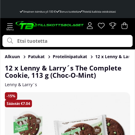
Ilmainen toimitus yli 100 €!
Bonus tuotteita
Pisteitä kaikista ostoksistasi
Toivelista
Lukumäärä toivel
.
Ost
Mää
.
Alkuun
Patukat
Proteiinipatukat
12 x Lenny & Larry
12 x Lenny & Larry´s The Complete
Cookie, 113 g (Choc-O-Mint)
Lenny & Larry´s
Tuotekuvat 12 x Lenny & Larry´s The Complete Cookie, 113 
15
Säästät
€7.04