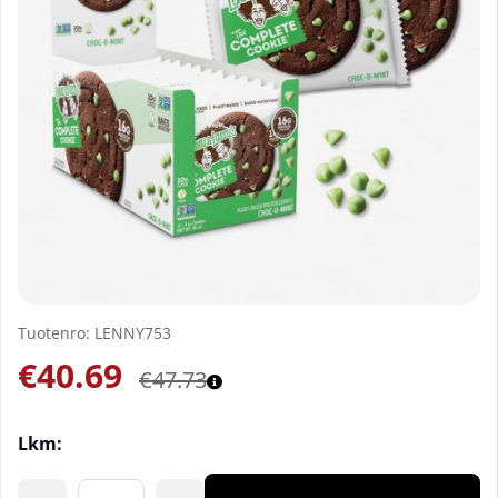
Tuotenro:
LENNY753
€40.69
€47.73
Lkm: