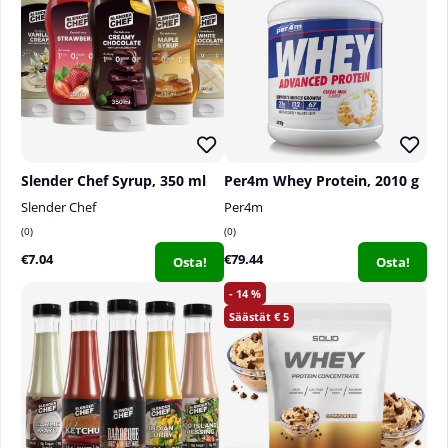
koska proteiinikakut sisältävät vain kasvipohjaisia
raaka-aineita, ne sopivat myös erinomaisesti
kasvissyöjille ja vegaaneille.
Nettopaino:
113 grammaa
Slender Chef Syrup, 350 ml
Per4m Whey Protein, 2010 g
Slender Chef
Per4m
0
0
€7.04
€79.44
Osta!
Osta!
14
5