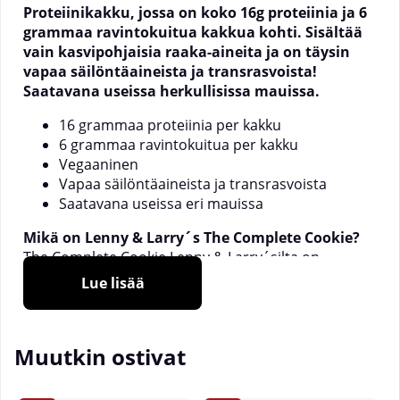
Proteiinikakku, jossa on koko 16g proteiinia ja 6
grammaa ravintokuitua kakkua kohti. Sisältää
vain kasvipohjaisia raaka-aineita ja on täysin
vapaa säilöntäaineista ja transrasvoista!
Saatavana useissa herkullisissa mauissa.
16 grammaa proteiinia per kakku
6 grammaa ravintokuitua per kakku
Vegaaninen
Vapaa säilöntäaineista ja transrasvoista
Saatavana useissa eri mauissa
Mikä on Lenny & Larry´s The Complete Cookie?
The Complete Cookie Lenny & Larry´silta on
proteiinipitoinen kakku, jossa on kokonaiset 16g
Lue lisää
proteiinia. Se on täysin vapaa sekä maidosta että
munasta, ja se on valmistettu vain kasvipohjaisista
raaka-aineista. Toisin sanoen se sopii erinomaisesti
Muutkin ostivat
vegaaneille ja kasvissyöjille. Lenny & Larry´s The
Complete Cookie on proteiini- ja kuitupitoinen
vaihtoehto tavanomaisille kekseille ja leivonnaisille.