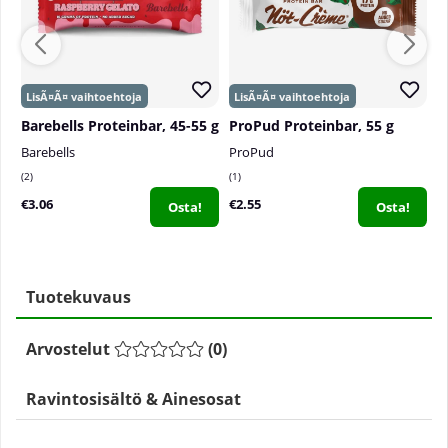
Barebells Proteinbar, 45-55 g
ProPud Proteinbar, 55 g
Barebells
ProPud
B
2
1
0
€3.06
€2.55
€
Osta!
Osta!
Tuotekuvaus
Arvostelut
(
0
)
Ravintosisältö & Ainesosat