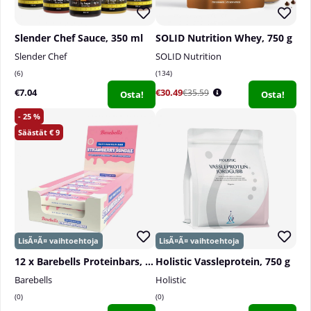
Slender Chef Sauce, 350 ml
SOLID Nutrition Whey, 750 g
Slender Chef
SOLID Nutrition
6
134
€7.04
€30.49
€35.59
Osta!
Osta!
25
9
12 x Barebells Proteinbars, 55 g
Holistic Vassleprotein, 750 g
Barebells
Holistic
0
0