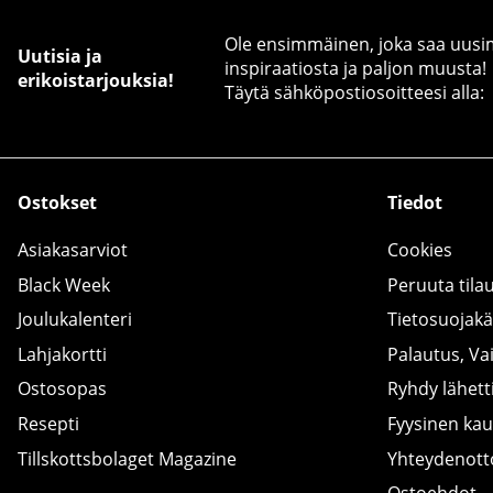
Ole ensimmäinen, joka saa uusimm
Uutisia ja
inspiraatiosta ja paljon muusta!
erikoistarjouksia!
Täytä sähköpostiosoitteesi alla:
Ostokset
Tiedot
Asiakasarviot
Cookies
Black Week
Peruuta tila
Joulukalenteri
Tietosuojak
Lahjakortti
Palautus, Va
Ostosopas
Ryhdy lähetti
Resepti
Fyysinen ka
Tillskottsbolaget Magazine
Yhteydenot