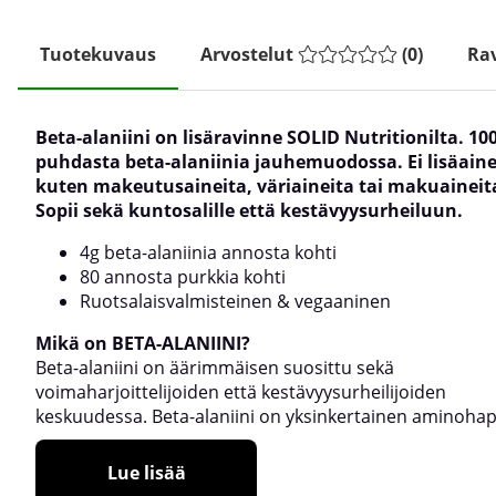
Tuotekuvaus
Arvostelut
(
0
)
Rav
Beta-alaniini on lisäravinne SOLID Nutritionilta. 10
puhdasta beta-alaniinia jauhemuodossa. Ei lisäaine
kuten makeutusaineita, väriaineita tai makuaineit
Sopii sekä kuntosalille että kestävyysurheiluun.
4g beta-alaniinia annosta kohti
80 annosta purkkia kohti
Ruotsalaisvalmisteinen & vegaaninen
Mikä on BETA-ALANIINI?
Beta-alaniini on äärimmäisen suosittu sekä
voimaharjoittelijoiden että kestävyysurheilijoiden
keskuudessa. Beta-alaniini on yksinkertainen aminoha
Lue lisää