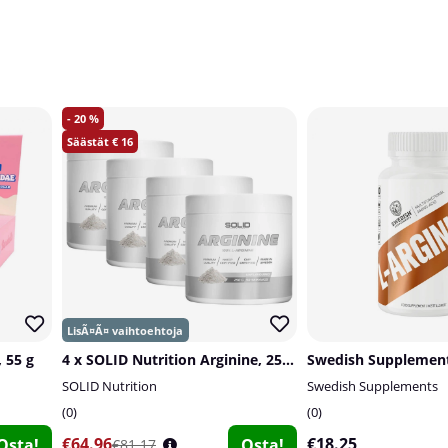
20
16
 55 g
4 x SOLID Nutrition Arginine, 250 g
SOLID Nutrition
Swedish Supplements
0
0
€64.96
€18.25
Osta!
Osta!
€81.17