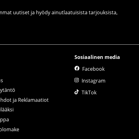
at uutiset ja hyödy ainutlaatuisista tarjouksista,
Sosiaalinen media
Facebook
us
Instagram
äytäntö
TikTok
ihdot ja Reklamaatiot
lääksi
uppa
tolomake