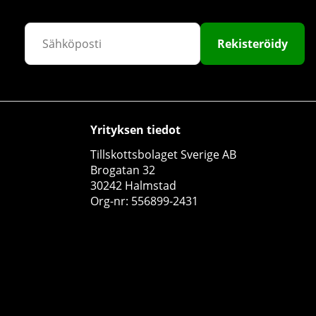
Rekisteröidy
Elit Nutrition EAA + BCAA, 400 g
Yrityksen tiedot
Elit Nutrition
Tillskottsbolaget Sverige AB
3
Brogatan 32
€30.49
Osta!
€35.59
30242 Halmstad
Org-nr: 556899-2431