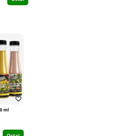
40
10
SOLID Nutrition EAA, 300 g
SOLID Nutrition
63
€15.19
Osta!
€25.39
50 ml
Osta!