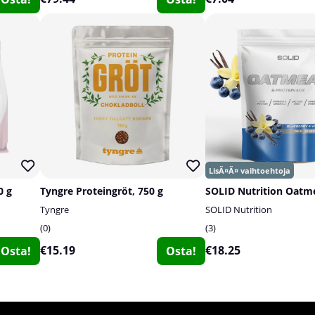
0 g
Tyngre Proteingröt, 750 g
Tyngre
SOLID Nutrition
0
3
€15.19
€18.25
Osta!
Osta!