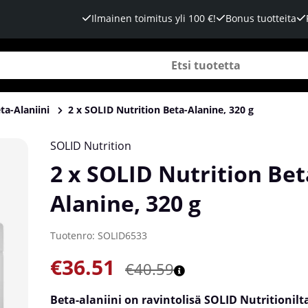
Ilmainen toimitus yli 100 €!
Bonus tuotteita
ta-Alaniini
2 x SOLID Nutrition Beta-Alanine, 320 g
SOLID Nutrition
2 x SOLID Nutrition Bet
Alanine, 320 g
Tuotenro:
SOLID6533
€36.51
€40.59
Beta-alaniini on ravintolisä SOLID Nutritionilta