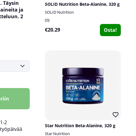
. Täysin
SOLID Nutrition Beta-Alanine, 320 g
aineita ja
SOLID Nutrition
tteluun. 2
0
€20.29
Osta!
riin
1-2
Star Nutrition Beta-Alanine, 320 g
työpäivää
Star Nutrition