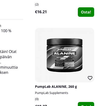
2
€16.21
Osta!
n
BETA-ALANIINI SOLID Nutritionilta tarjoaa usei
ä 100 %
tämä lisäravinne on jauhemuodossa, voit helpo
alaniinin saantia päivän mittaan ja annostella
määrän halutun vaikutuksen mukaan. Jauhem
beta-alaniini on myös edullisempi kuin tablet
täin! Otat
beta-alaniini!
 päivän
.
Nauttimalla noin 4 grammaa beta-alaniinia päiv
0 minuuttia
ajan voit nostaa karnosiinitasojasi 60 %! Näm
uksen
karnosiinitasot edistävät beta-alaniinin positiiv
vaikutuksia.
PumpLab ALANINE, 260 g
PumpLab Supplements
0