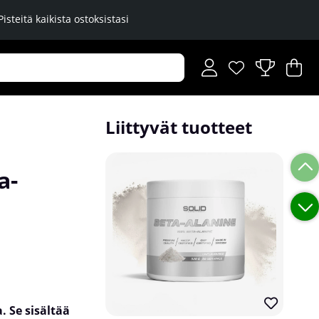
Pisteitä kaikista ostoksistasi
Toivelista
Lukumäärä toiveli
.
Os
Mä
.
Liittyvät tuotteet
a-
. Se sisältää