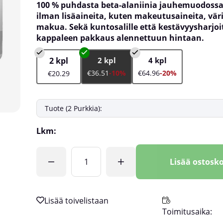
100 % puhdasta beta-alaniinia jauhemuodossa
ilman lisäaineita, kuten makeutusaineita, väri
makua. Sekä kuntosalille että kestävyysharjoi
kappaleen pakkaus alennettuun hintaan.
2 kpl
2 kpl
4 kpl
€36.51
-10%
€64.96
-20%
€20.29
Lkm:
Lisää ostosko
Toimitusaika: