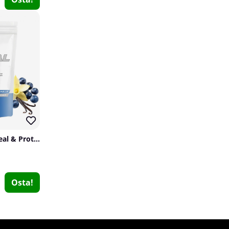
Delta Nutrition EAA, 400 g
Delta Nutrition
SOLID Nutrition Oatmeal & Protein Mix, 750 g
0
€23.35
Osta!
Osta!
14
5