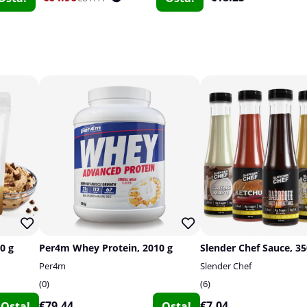
0 g
Per4m Whey Protein, 2010 g
Slender Chef Sauce, 3
Per4m
Slender Chef
0
6
€79.44
€7.04
Osta!
Osta!