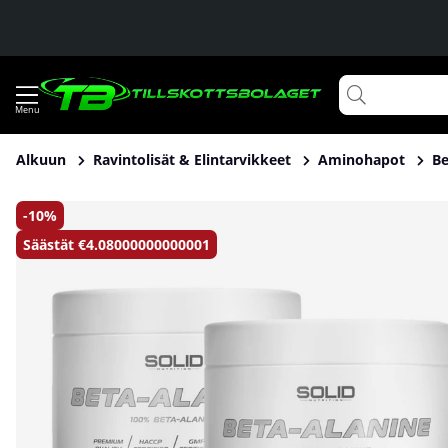
Alkuun
Ravintolisät & Elintarvikkeet
Aminohapot
Be
Tuotekuvat 2 x SOLID Nutrition Beta-Alanine, 320 g
10
Säästät
€4.08000000000001