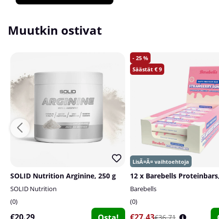
Muutkin ostivat
25
9
SOLID Nutrition Arginine, 250 g
12 x Barebells Proteinbars,
SOLID Nutrition
Barebells
0
0
€20.29
€27.43
Osta!
€36.71