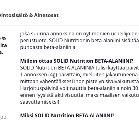
intosisältö & Ainesosat
joka suurina annoksina on nyt monien urheilijoide
0 %
perustuote. SOLID Nutritionin beta-alaniini sisältä
ita
puhdasta beta-alaniinia.
a.
Milloin ottaa SOLID Nutrition BETA-ALANIINI?
SOLID Nutrition BETA-ALANIINIA tulisi käyttää päivit
1 annoksen (4g) päivittäin, mieluiten jakautuneena
mittaan vähentääksesi ihon pistelyn sivuvaikutusta
Harjoituspäivinä voit nauttia beta-alaniinia noin 3
ennen fyysistä aktiivisuutta, maksimaalisen vaikut
saavuttamiseksi!
Miksi SOLID Nutrition BETA-ALANIINI?
ppo,