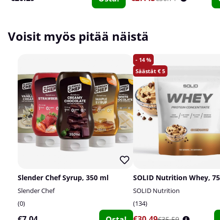
Voisit myös pitää näistä
14
5
Slender Chef Syrup, 350 ml
SOLID Nutrition Whey, 75
Slender Chef
SOLID Nutrition
0
134
€7.04
€30.49
Osta!
€35.59