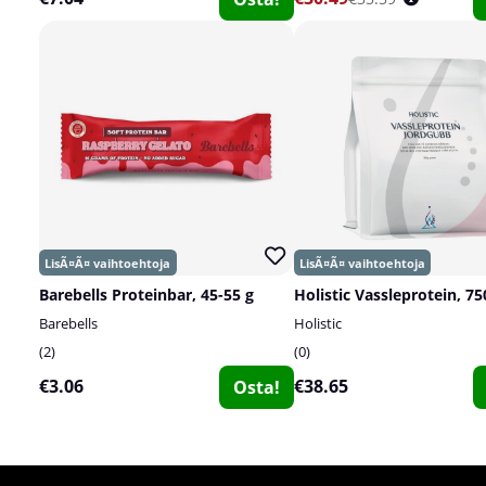
Barebells Proteinbar, 45-55 g
Holistic Vassleprotein, 75
Barebells
Holistic
2
0
€3.06
€38.65
Osta!