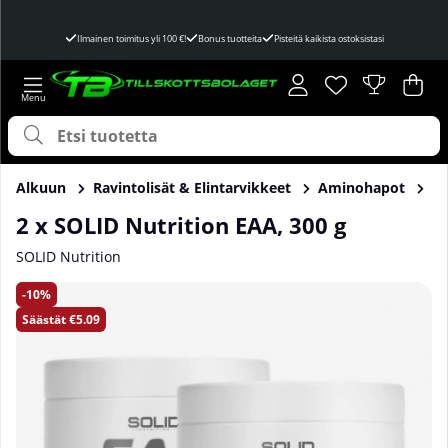
Ilmainen toimitus yli 100 €!
Bonus tuotteita
Pisteitä kaikista ostoksistasi
Toivelista
Lukumäärä toivel
.
Ost
Mää
.
Alkuun
Ravintolisät & Elintarvikkeet
Aminohapot
E
2 x SOLID Nutrition EAA, 300 g
SOLID Nutrition
Tuotekuvat 2 x SOLID Nutrition EAA, 300 g
10
Säästät
€5.09