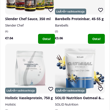
Slender Chef Sauce, 350 ml
Barebells Proteinbar, 45-55 g
Slender Chef
Barebells
6
2
€7.04
€3.06
Osta!
Osta!
Holistic Vassleprotein, 750 g
SOLID Nutrition Oatmeal & Protein Mix, 750 g
Holistic
SOLID Nutrition