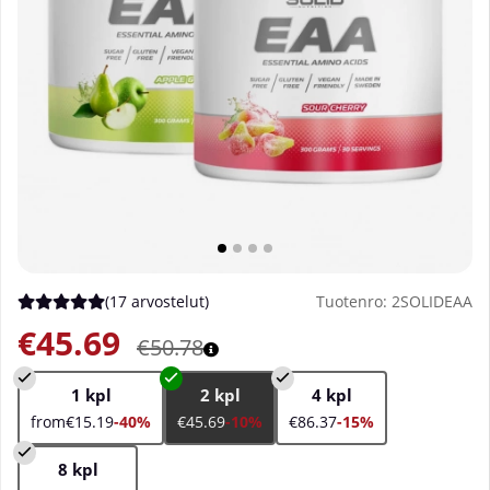
(
17 arvostelut
)
Tuotenro:
2SOLIDEAA
Keskiarvoluokitus 5 / 5 Arvioiden määrä 17
€45.69
€50.78
1 kpl
2 kpl
4 kpl
from€15.19
-40%
€45.69
-10%
€86.37
-15%
8 kpl