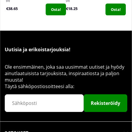
0
3
€38.65
€18.25
Osta!
Osta!
Uutisia ja erikoistarjouksia!
Ole ensimmäinen, joka saa uusimmat uutiset ja hyödy
ainutlaatuisista tarjouksista, inspiraatiosta ja paljon
muusta!
Täytä sähköpostiosoitteesi alla:
Rekisteröidy