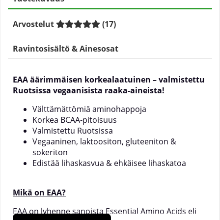
Arvostelut
(
17
)
Ravintosisältö & Ainesosat
EAA äärimmäisen korkealaatuinen – valmistettu
Ruotsissa vegaanisista raaka-aineista!
Välttämättömiä aminohappoja
Korkea BCAA-pitoisuus
Valmistettu Ruotsissa
Vegaaninen, laktoositon, gluteeniton &
sokeriton
Edistää lihaskasvua & ehkäisee lihaskatoa
Mikä on EAA?
EAA on lyhenne sanoista Essential Amino Acids eli