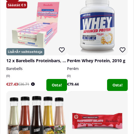
ja tiiviisti suljettuna.
9
12 x Barebells Proteinbars, 55 g
Per4m Whey Protein, 2010 g
Barebells
Per4m
0
0
€27.43
€79.44
€36.71
Osta!
Osta!