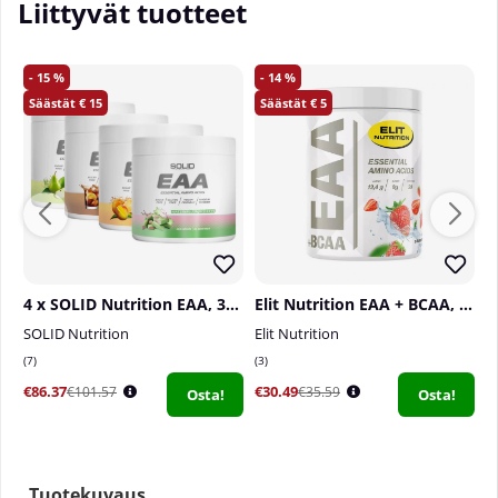
Liittyvät tuotteet
15
14
15
5
4 x SOLID Nutrition EAA, 300 g
Elit Nutrition EAA + BCAA, 400 g
SOLID Nutrition
Elit Nutrition
D
7
3
0
€86.37
€30.49
€
€101.57
€35.59
Osta!
Osta!
Tuotekuvaus