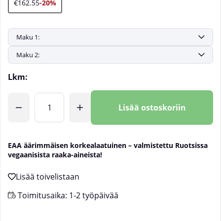
€162.55
-20%
Lkm:
Lisää ostoskoriin
EAA äärimmäisen korkealaatuinen – valmistettu Ruotsissa
vegaanisista raaka-aineista!
Toimitusaika:
1-2 työpäivää