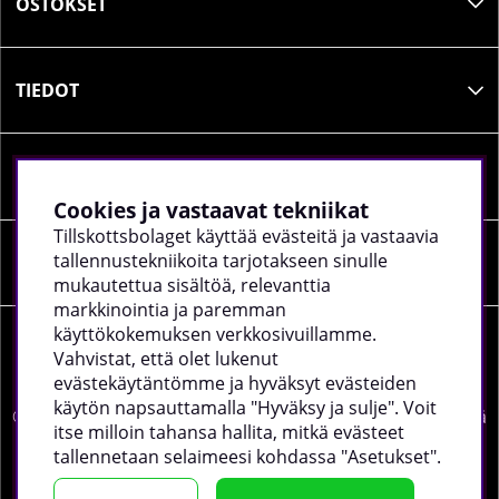
OSTOKSET
TIEDOT
SOSIAALINEN MEDIA
Cookies ja vastaavat tekniikat
Tillskottsbolaget käyttää evästeitä ja vastaavia
tallennustekniikoita tarjotakseen sinulle
YRITYKSEN TIEDOT
mukautettua sisältöä, relevanttia
markkinointia ja paremman
käyttökokemuksen verkkosivuillamme.
Vahvistat, että olet lukenut
evästekäytäntömme ja hyväksyt evästeiden
käytön napsauttamalla "Hyväksy ja sulje". Voit
©
2026 tillskottsbolaget.fi. Käytämme evästeitä -
lue lisää
itse milloin tahansa hallita, mitkä evästeet
täältä
.
tallennetaan selaimeesi kohdassa "Asetukset".