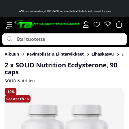
Ilmainen toimitus yli 100 €!
Bonus tuotteita
Pisteitä kaikista ostoksistasi
Toivelista
Lukumäärä toivel
.
Ost
Mää
.
Alkuun
Ravintolisät & Elintarvikkeet
Lihaskasvu
Ecd
2 x SOLID Nutrition Ecdysterone, 90
caps
SOLID Nutrition
Tuotekuvat 2 x SOLID Nutrition Ecdysterone, 90 caps
10
Säästät
€8.16