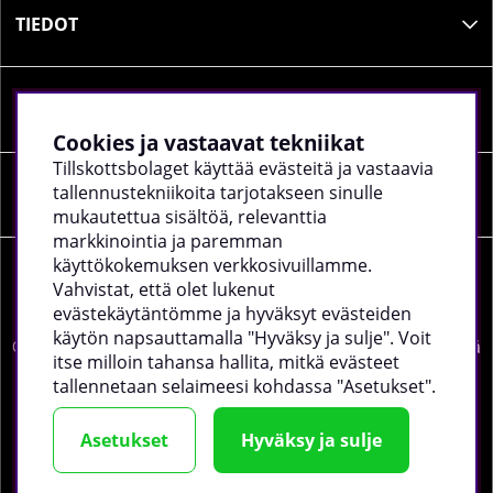
TIEDOT
SOSIAALINEN MEDIA
Cookies ja vastaavat tekniikat
Tillskottsbolaget käyttää evästeitä ja vastaavia
tallennustekniikoita tarjotakseen sinulle
YRITYKSEN TIEDOT
mukautettua sisältöä, relevanttia
markkinointia ja paremman
käyttökokemuksen verkkosivuillamme.
Vahvistat, että olet lukenut
evästekäytäntömme ja hyväksyt evästeiden
käytön napsauttamalla "Hyväksy ja sulje". Voit
©
2026 tillskottsbolaget.fi. Käytämme evästeitä -
lue lisää
itse milloin tahansa hallita, mitkä evästeet
täältä
.
tallennetaan selaimeesi kohdassa "Asetukset".
Asetukset
Hyväksy ja sulje