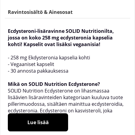
Ravintosisältö & Ainesosat
Ecdysteroni-lisäravinne SOLID Nutritionilta,
jossa on koko 258 mg ecdysteronia kapselia
kohti! Kapselit ovat lisäksi vegaanisia!
- 258 mg Ekdysteronia kapselia kohti
- Vegaaniset kapselit
- 30 annosta pakkauksessa
Mikä on SOLID Nutrition Ecdysterone?
SOLID Nutrition Ecdysterone on lihasmassaa
lisäävien lisäravinteiden kategoriaan kuuluva tuote
pillerimuodossa, sisältäen mainittua ecdysteroidia,
ecdysteronia. Ecdysteroni on kasvisteroli, joka
esiintyy luonnollisesti tietyissä kasveissa.
Lue lisää
Ecdysteroni on luonnollinen ja täysin laillinen
hormoni, jota esiintyy monissa eri lisäravinteissa,