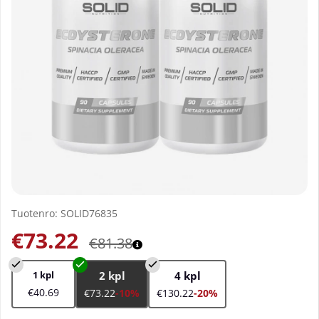
Tuotenro:
SOLID76835
€73.22
€81.38
1 kpl
2 kpl
4 kpl
€40.69
€73.22
-10%
€130.22
-20%