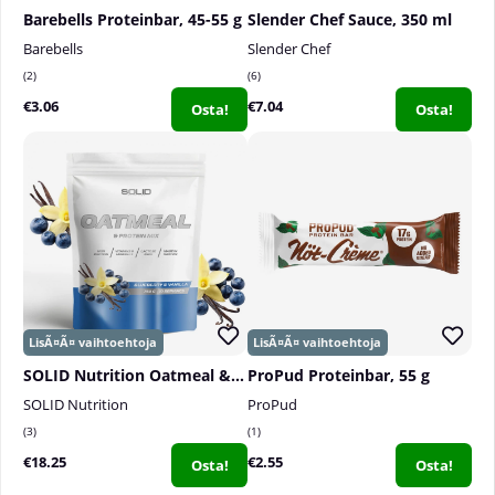
Barebells Proteinbar, 45-55 g
Slender Chef Sauce, 350 ml
Barebells
Slender Chef
2
6
€3.06
€7.04
Osta!
Osta!
SOLID Nutrition Oatmeal & Protein Mix, 750 g
ProPud Proteinbar, 55 g
SOLID Nutrition
ProPud
3
1
€18.25
€2.55
Osta!
Osta!