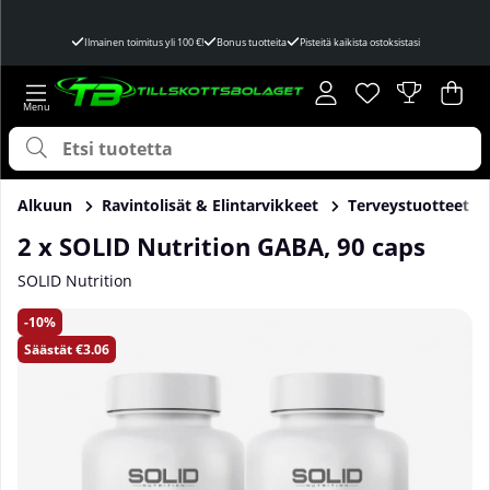
Ilmainen toimitus yli 100 €!
Bonus tuotteita
Pisteitä kaikista ostoksistasi
Toivelista
Lukumäärä toivel
.
Ost
Mää
.
Alkuun
Ravintolisät & Elintarvikkeet
Terveystuotteet
2 x SOLID Nutrition GABA, 90 caps
SOLID Nutrition
Tuotekuvat 2 x SOLID Nutrition GABA, 90 caps
10
Säästät
€3.06