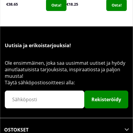
€38.65
€18.25
Osta!
Osta!
Uutisia ja erikoistarjouksia!
Ole ensimmäinen, joka saa uusimmat uutiset ja hyödy
ainutlaatuisista tarjouksista, inspiraatiosta ja paljon
muusta!
Täytä sähköpostiosoitteesi alla:
Rekisteröidy
OSTOKSET