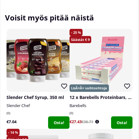
ja valmistettu Ruotsissa.
Voisit myös pitää näistä
______________________________________
Annosten määrä pakkauksessa:
90
25
9
Suositeltu annostus:
ota yksi kapseli päivittäin
ennen nukkumaanmenoa
Slender Chef Syrup, 350 ml
12 x Barebells Proteinbars, 55 g
Slender Chef
Barebells
0
0
€7.04
€27.43
€36.71
Osta!
Osta!
14