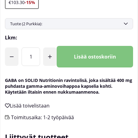
€103.30
-15%
Lkm:
Lisää ostoskoriin
GABA on SOLID Nutritionin ravintolisä, joka sisältää 400 mg
puhdasta gamma-aminovoihappoa kapselia kohti.
Käytetään iltaisin ennen nukkumaanmenoa.
Toimitusaika:
1-2 työpäivää
Liittyvät tuotteet