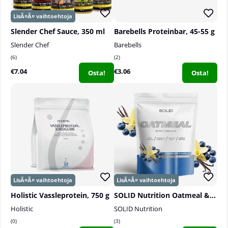
Slender Chef Sauce, 350 ml
Barebells Proteinbar, 45-55 g
Slender Chef
Barebells
6
2
€7.04
€3.06
Osta!
Osta!
Holistic Vassleprotein, 750 g
SOLID Nutrition Oatmeal & Protein Mix, 750 g
Holistic
SOLID Nutrition
0
3