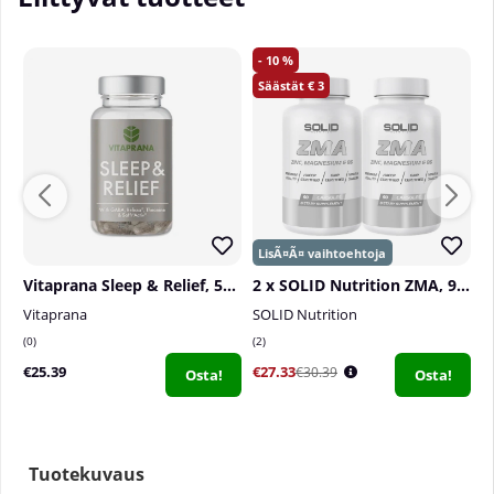
10
3
Vitaprana Sleep & Relief, 50 caps
2 x SOLID Nutrition ZMA, 90 caps
B
Vitaprana
SOLID Nutrition
B
0
2
0
€25.39
€27.33
€
€30.39
Osta!
Osta!
Tuotekuvaus