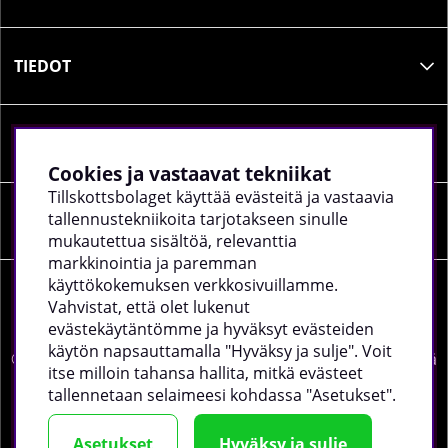
TIEDOT
SOSIAALINEN MEDIA
Cookies ja vastaavat tekniikat
Tillskottsbolaget käyttää evästeitä ja vastaavia
tallennustekniikoita tarjotakseen sinulle
YRITYKSEN TIEDOT
mukautettua sisältöä, relevanttia
markkinointia ja paremman
käyttökokemuksen verkkosivuillamme.
Vahvistat, että olet lukenut
evästekäytäntömme ja hyväksyt evästeiden
käytön napsauttamalla "Hyväksy ja sulje". Voit
©
2026 tillskottsbolaget.fi. Käytämme evästeitä -
lue lisää
itse milloin tahansa hallita, mitkä evästeet
täältä
.
tallennetaan selaimeesi kohdassa "Asetukset".
Asetukset
Hyväksy ja sulje