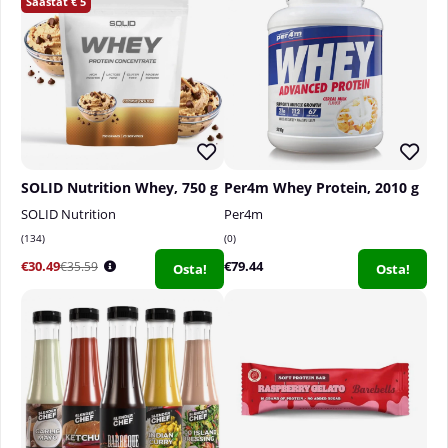
5
SOLID Nutrition Whey, 750 g
Per4m Whey Protein, 2010 g
SOLID Nutrition
Per4m
134
0
€30.49
€79.44
€35.59
Osta!
Osta!