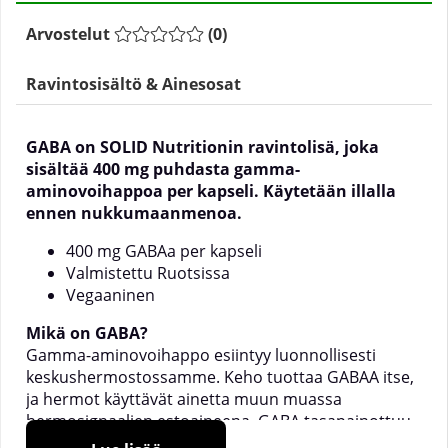
Arvostelut
(
0
)
Ravintosisältö & Ainesosat
GABA on SOLID Nutritionin ravintolisä, joka
sisältää 400 mg puhdasta gamma-
aminovoihappoa per kapseli. Käytetään illalla
ennen nukkumaanmenoa.
400 mg GABAa per kapseli
Valmistettu Ruotsissa
Vegaaninen
Mikä on GABA?
Gamma-aminovoihappo esiintyy luonnollisesti
keskushermostossamme. Keho tuottaa GABAA itse,
ja hermot käyttävät ainetta muun muassa
hermosignaalien estoaineena. GABA tasapainottuu
hermostossa signalointiaine glutamiinihapon