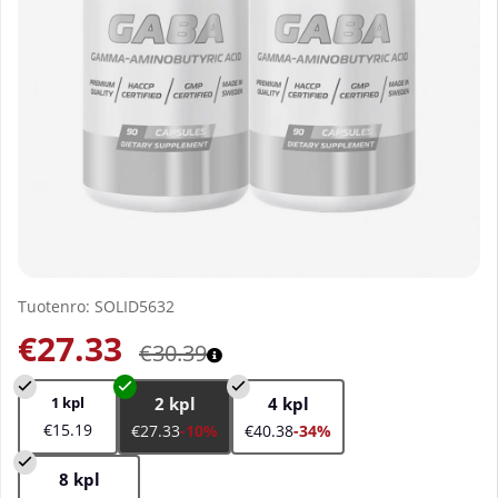
Tuotenro:
SOLID5632
€27.33
€30.39
1 kpl
2 kpl
4 kpl
€15.19
€27.33
-10%
€40.38
-34%
8 kpl