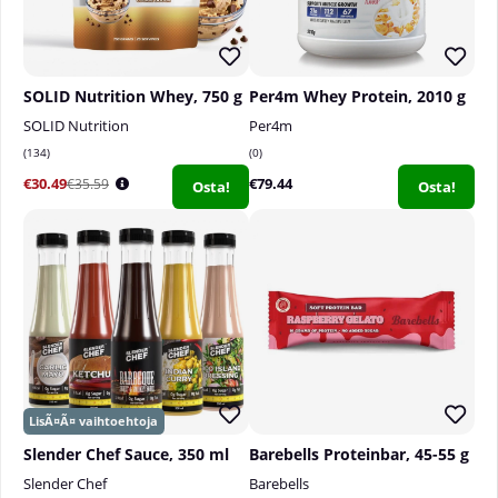
SOLID Nutrition Whey, 750 g
Per4m Whey Protein, 2010 g
SOLID Nutrition
Per4m
134
0
€30.49
€79.44
€35.59
Osta!
Osta!
Slender Chef Sauce, 350 ml
Barebells Proteinbar, 45-55 g
Slender Chef
Barebells