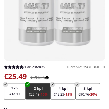
(
1 arvostelut
)
Tuotenro:
2SOLIDMULTI
Keskiarvoluokitus 5 / 5 Arvioiden määrä 1
€25.49
€28.35
1 kpl
2 kpl
4 kpl
8 kpl
€14.17
€25.49
-10%
€48.23
-15%
€90.76
-20%