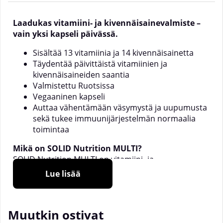
Laadukas vitamiini- ja kivennäisainevalmiste –
vain yksi kapseli päivässä.
Sisältää 13 vitamiinia ja 14 kivennäisainetta
Täydentää päivittäistä vitamiinien ja
kivennäisaineiden saantia
Valmistettu Ruotsissa
Vegaaninen kapseli
Auttaa vähentämään väsymystä ja uupumusta
sekä tukee immuunijärjestelmän normaalia
toimintaa
Mikä on SOLID Nutrition MULTI?
SOLID Nutrition MULTI on vitamiini- ja
kivennäisainevalmiste, joka sisältää laajan
Lue lisää
valikoiman huolellisesti valittuja vitamiineja ja
kivennäisaineita. Jokainen kapseli sisältää muun
muassa A-, C-, D- ja E-vitamiineja, kaikki B-vitamiinit
Muutkin ostivat
sekä tärkeitä kivennäisaineita kuten magnesiumia,