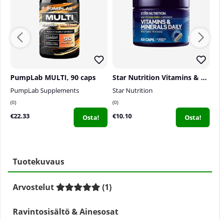
PumpLab MULTI, 90 caps
Star Nutrition Vitamins & Minerals Daily, 60 caps
PumpLab Supplements
Star Nutrition
S
0
0
0
€22.33
€10.10
€
Osta!
Osta!
Tuotekuvaus
Arvostelut
(
1
)
Ravintosisältö & Ainesosat