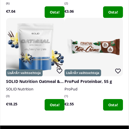
6
2
€7.04
€3.06
Osta!
Osta!
SOLID Nutrition Oatmeal & Protein Mix, 750 g
ProPud Proteinbar, 55 g
SOLID Nutrition
ProPud
3
1
€18.25
€2.55
Osta!
Osta!