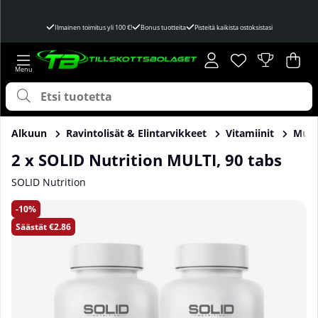
Ilmainen toimitus yli 100 €!
Bonus tuotteita
Pisteitä kaikista ostoksistasi
Toivelista
Lukumäärä toivel
.
Ost
Mää
.
Alkuun
Ravintolisät & Elintarvikkeet
Vitamiinit
Multi
2 x SOLID Nutrition MULTI, 90 tabs
SOLID Nutrition
Tuotekuvat 2 x SOLID Nutrition MULTI, 90 tabs
10
Säästät
€2.86