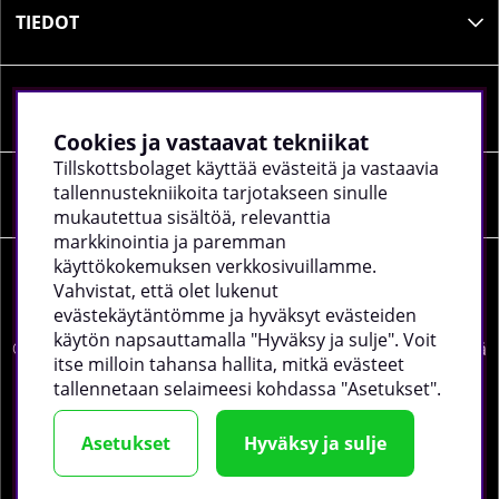
TIEDOT
SOSIAALINEN MEDIA
Cookies ja vastaavat tekniikat
Tillskottsbolaget käyttää evästeitä ja vastaavia
tallennustekniikoita tarjotakseen sinulle
YRITYKSEN TIEDOT
mukautettua sisältöä, relevanttia
markkinointia ja paremman
käyttökokemuksen verkkosivuillamme.
Vahvistat, että olet lukenut
evästekäytäntömme ja hyväksyt evästeiden
käytön napsauttamalla "Hyväksy ja sulje". Voit
©
2026 tillskottsbolaget.fi. Käytämme evästeitä -
lue lisää
itse milloin tahansa hallita, mitkä evästeet
täältä
.
tallennetaan selaimeesi kohdassa "Asetukset".
Asetukset
Hyväksy ja sulje