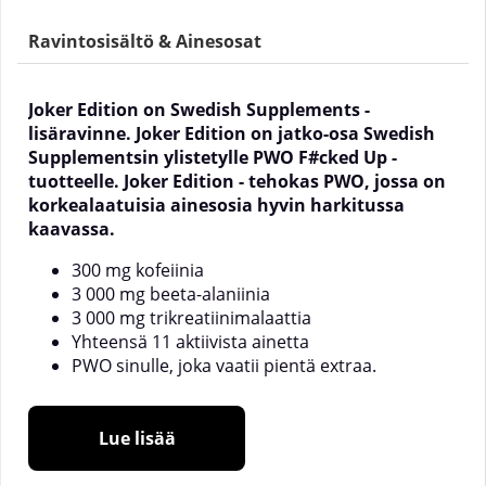
Ravintosisältö & Ainesosat
Joker Edition on Swedish Supplements -
lisäravinne. Joker Edition on jatko-osa Swedish
Supplementsin ylistetylle PWO F#cked Up -
tuotteelle. Joker Edition - tehokas PWO, jossa on
korkealaatuisia ainesosia hyvin harkitussa
kaavassa.
300 mg kofeiinia
3 000 mg beeta-alaniinia
3 000 mg trikreatiinimalaattia
Yhteensä 11 aktiivista ainetta
PWO sinulle, joka vaatii pientä extraa.
F#cked Up Joker Edition on ravintolisä, joka on
Lue lisää
kehitetty tehokkaiden ja laadukkaiden ainesosien
keskittyen. F#cked Up on monien paras PWO