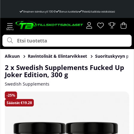
Ilmainen toimitus yli 100 €!
Bonus tuotteita
Pisteitä kaikista ostoksistasi
Toivelista
Lukumäärä toivel
.
Ost
Mää
.
Alkuun
Ravintolisät & Elintarvikkeet
Suorituskyvyn par
2 x Swedish Supplements Fucked Up
Joker Edition, 300 g
Swedish Supplements
Tuotekuvat 2 x Swedish Supplements Fucked Up Joker Editio
25
Säästät
€19.28