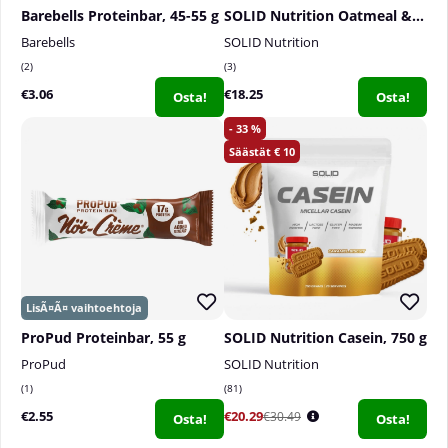
Barebells Proteinbar, 45-55 g
SOLID Nutrition Oatmeal & Protein Mix, 750 g
Barebells
SOLID Nutrition
2
3
€3.06
€18.25
Osta!
Osta!
33
10
ProPud Proteinbar, 55 g
SOLID Nutrition Casein, 750 g
ProPud
SOLID Nutrition
1
81
€2.55
€20.29
€30.49
Osta!
Osta!