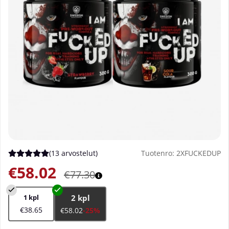
(
13 arvostelut
)
Tuotenro:
2XFUCKEDUP
Keskiarvoluokitus 5 / 5 Arvioiden määrä 13
€58.02
€77.30
1 kpl
2 kpl
€38.65
€58.02
-25%