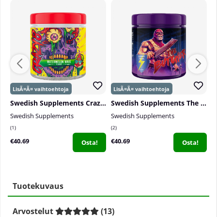
Swedish Supplements Crazy 8 NEW EDITION, 325 g
Swedish Supplements The Butcher, 425 g
Swedish Supplements
Swedish Supplements
C
1
2
0
€40.69
€40.69
€
Osta!
Osta!
Tuotekuvaus
Arvostelut
(
13
)