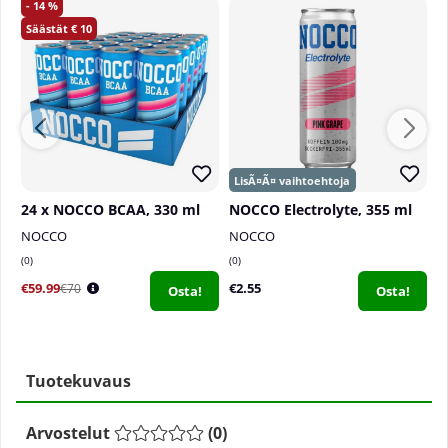
14
10
24 x NOCCO BCAA, 330 ml
NOCCO Electrolyte, 355 ml
NOCCO
NOCCO
L
0
0
0
€59.99
€2.55
€
€70
Osta!
Osta!
Tuotekuvaus
Arvostelut
(
0
)