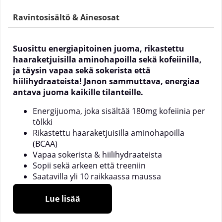
Ravintosisältö & Ainesosat
Suosittu energiapitoinen juoma, rikastettu
haaraketjuisilla aminohapoilla sekä kofeiinilla,
ja täysin vapaa sekä sokerista että
hiilihydraateista! Janon sammuttava, energiaa
antava juoma kaikille tilanteille.
Energijuoma, joka sisältää 180mg kofeiinia per
tölkki
Rikastettu haaraketjuisilla aminohapoilla
(BCAA)
Vapaa sokerista & hiilihydraateista
Sopii sekä arkeen että treeniin
Saatavilla yli 10 raikkaassa maussa
Lue lisää
Mikä on NOCCO BCAA?
NOCCO
on tuotemerkki, jolla on useita erilaisia