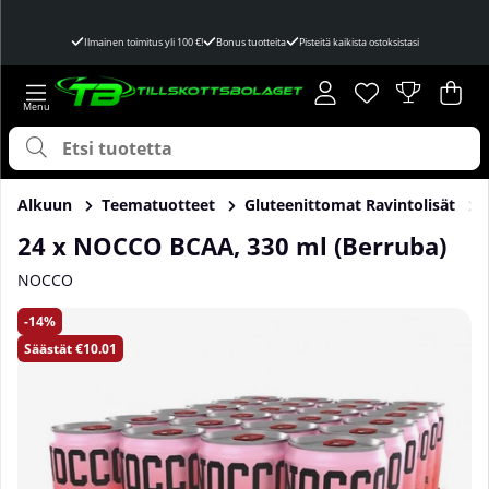
Ilmainen toimitus yli 100 €!
Bonus tuotteita
Pisteitä kaikista ostoksistasi
Toivelista
Lukumäärä toivel
.
Ost
Mää
.
Alkuun
Teematuotteet
Gluteenittomat Ravintolisät
24 x NOCCO BCAA, 330 ml (Berruba)
NOCCO
Tuotekuvat 24 x NOCCO BCAA, 330 ml (Berruba)
14
Säästät
€10.01