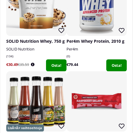
SOLID Nutrition Whey, 750 g
Per4m Whey Protein, 2010 g
SOLID Nutrition
Per4m
134
0
€30.49
€79.44
€35.59
Osta!
Osta!