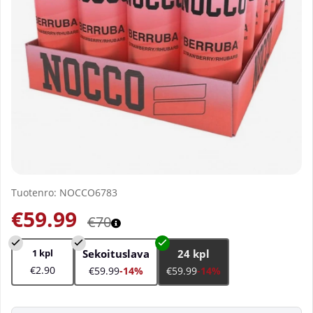
Tuotenro:
NOCCO6783
€59.99
€70
1 kpl
Sekoituslava
24 kpl
€2.90
€59.99
-14%
€59.99
-14%