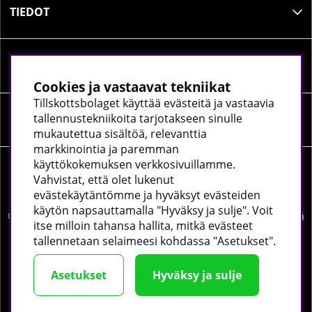
TIEDOT
SOSIAALINEN MEDIA
Cookies ja vastaavat tekniikat
Tillskottsbolaget käyttää evästeitä ja vastaavia
tallennustekniikoita tarjotakseen sinulle
YRITYKSEN TIEDOT
mukautettua sisältöä, relevanttia
markkinointia ja paremman
käyttökokemuksen verkkosivuillamme.
Vahvistat, että olet lukenut
evästekäytäntömme ja hyväksyt evästeiden
käytön napsauttamalla "Hyväksy ja sulje". Voit
©
2026 tillskottsbolaget.fi. Käytämme evästeitä -
lue lisää
itse milloin tahansa hallita, mitkä evästeet
täältä
.
tallennetaan selaimeesi kohdassa "Asetukset".
Asetukset
Hyväksy ja sulje