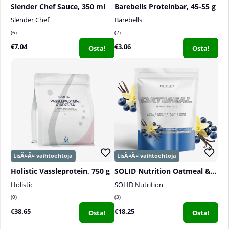
Slender Chef Sauce, 350 ml
Barebells Proteinbar, 45-55 g
Slender Chef
Barebells
6
2
€7.04
€3.06
Osta!
Osta!
Holistic Vassleprotein, 750 g
SOLID Nutrition Oatmeal & Protein Mix, 750 g
Holistic
SOLID Nutrition
0
3
€38.65
€18.25
Osta!
Osta!