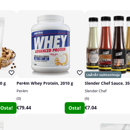
0 g
Per4m Whey Protein, 2010 g
Slender Chef Sauce, 3
Per4m
Slender Chef
0
6
€79.44
€7.04
Osta!
Osta!