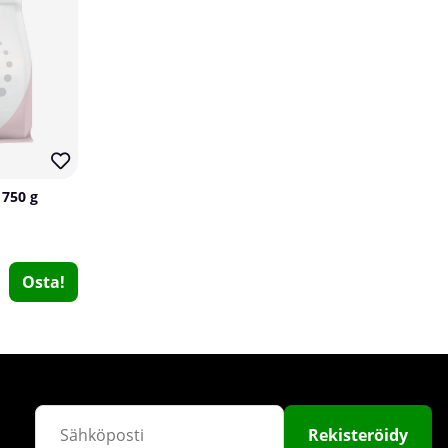
10
24 x NOCCO Mix, 330 ml
 750 g
NOCCO
4
€59.99
Osta!
€70
Osta!
14
10
Rekisteröidy