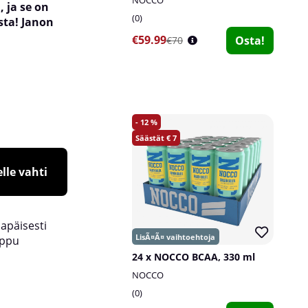
, ja se on
0
sta! Janon
€59.99
Osta!
€70
12
7
lle vahti
lapäisesti
oppu
24 x NOCCO BCAA, 330 ml
NOCCO
0