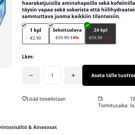
haaraketjuisilla aminohapoilla sekä kofeiinilla
täysin vapaa sekä sokerista että hiilihydraatei
sammuttava juoma kaikkiin tilanteisiin.
1 kpl
Sekoituslava
24 kpl
€59.99
-14%
€59.99
-14%
€2.90
Lkm:
Aseta tälle tuottee
Ti
Toimitusaika:
l
intosisältö & Ainesosat