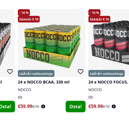
14
14
10
10
l
24 x NOCCO BCAA, 330 ml
24 x NOCCO FOCUS, 
NOCCO
NOCCO
0
0
€59.99
€59.99
Osta!
Osta!
€70
€70