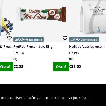
SOLID Nutrition Oatmeal & Protein Mix, 750 g
ProPud Proteinbar, 55 g
Holistic Vassleprotein,
ProPud
Holistic
1
0
€2.55
€38.65
Osta!
Osta!
at uutiset ja hyödy ainutlaatuisista tarjouksista,