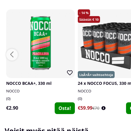
14
10
NOCCO BCAA+, 330 ml
24 x NOCCO FOCUS, 330 m
NOCCO
NOCCO
0
0
€2.90
€59.99
Osta!
€70
Voisit myös pitää näistä