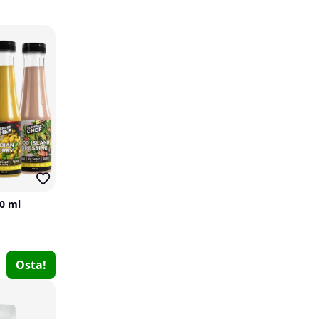
14
10
24 x NOCCO BCAA+, 330 ml
NOCCO
0
50 ml
€59.99
Osta!
€70
Osta!
14