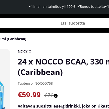
Ilmainen toimitus yli 100 €!
Bonus tuotteita
 ml (Caribbean)
NOCCO
24 x NOCCO BCAA, 330 
(Caribbean)
Tuotenro:
NOCCO758
€59.99
€70
Valtavan suosittu energidrinkki, joka on rikas