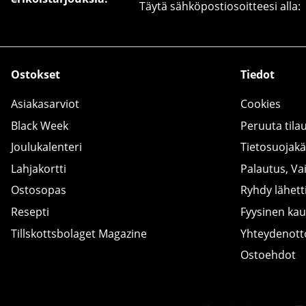
Täytä sähköpostiosoitteesi alla:
Ostokset
Tiedot
Asiakasarviot
Cookies
Black Week
Peruuta tila
Joulukalenteri
Tietosuojak
Lahjakortti
Palautus, Va
Ostosopas
Ryhdy lähetti
Resepti
Fyysinen ka
Tillskottsbolaget Magazine
Yhteydenot
Ostoehdot