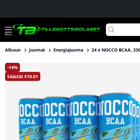
Alkuun
Juomat
Energiajuoma
24 x NOCCO BCAA, 330
Tuotekuvat 24 x NOCCO BCAA, 330 ml (Caribbean)
14
Säästät
€10.01