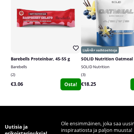
Barebells Proteinbar, 45-55 g
Barebells
SOLID Nutrition
2
3
€3.06
€18.25
Osta!
Ole ensimmäinen, joka saa uusimm
Uutisia ja
inspiraatiosta ja paljon muusta!
erikoistarjouksia!