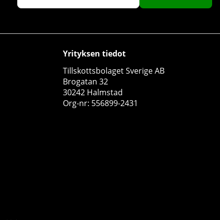
Yrityksen tiedot
24 x Celsius Mixflak, 355 ml
Tillskottsbolaget Sverige AB
Celsius
Brogatan 32
0
30242 Halmstad
Org-nr: 556899-2431
€59.99
Osta!
€70
15
6