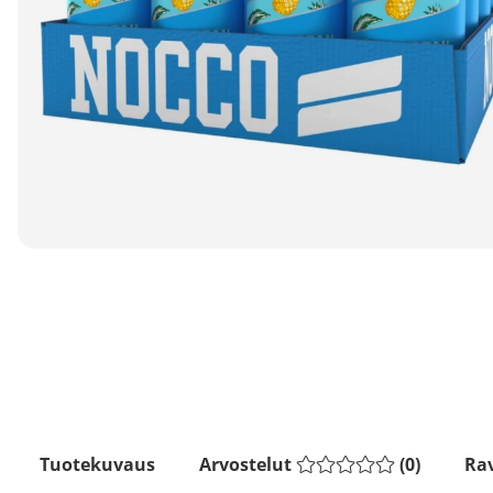
Tuotekuvaus
Arvostelut
(
0
)
Rav