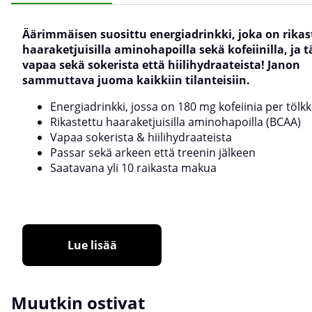
Äärimmäisen suosittu energiadrinkki, joka on rikas
haaraketjuisilla aminohapoilla sekä kofeiinilla, ja t
vapaa sekä sokerista että hiilihydraateista! Janon
sammuttava juoma kaikkiin tilanteisiin.
Energiadrinkki, jossa on 180 mg kofeiinia per tölkk
Rikastettu haaraketjuisilla aminohapoilla (BCAA)
Vapaa sokerista & hiilihydraateista
Passar sekä arkeen että treenin jälkeen
Saatavana yli 10 raikasta makua
Lue lisää
Muutkin ostivat