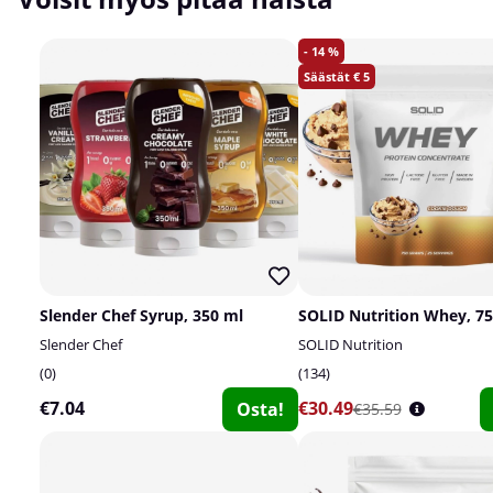
14
5
Slender Chef Syrup, 350 ml
SOLID Nutrition Whey, 75
Slender Chef
SOLID Nutrition
0
134
€7.04
€30.49
Osta!
€35.59