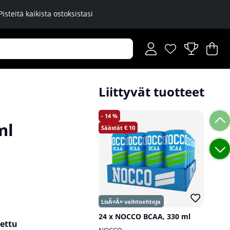
Pisteitä kaikista ostoksistasi
Toivelista
Lukumäärä toiveli
.
Os
Mä
.
Liittyvät tuotteet
14
ml
10
24 x NOCCO BCAA, 330 ml
tettu
NOCCO