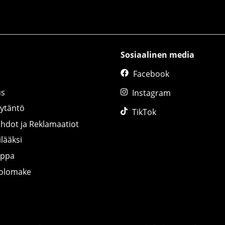
Sosiaalinen media
Facebook
us
Instagram
äytäntö
TikTok
ihdot ja Reklamaatiot
lääksi
uppa
tolomake