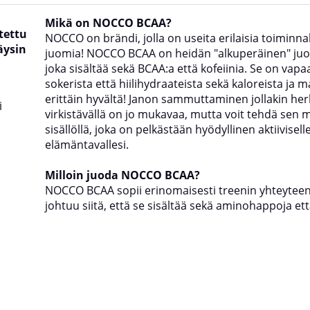
Mikä on NOCCO BCAA?
tettu
NOCCO
on brändi, jolla on useita erilaisia toiminnal
äysin
juomia! NOCCO BCAA on heidän "alkuperäinen" ju
joka sisältää sekä BCAA:a että kofeiinia. Se on vapa
sokerista että hiilihydraateista sekä kaloreista ja 
erittäin hyvältä! Janon sammuttaminen jollakin herku
i
virkistävällä on jo mukavaa, mutta voit tehdä sen 
sisällöllä, joka on pelkästään hyödyllinen aktiivisell
elämäntavallesi.
Milloin juoda NOCCO BCAA?
NOCCO BCAA sopii erinomaisesti treenin yhteytee
johtuu siitä, että se sisältää sekä aminohappoja että