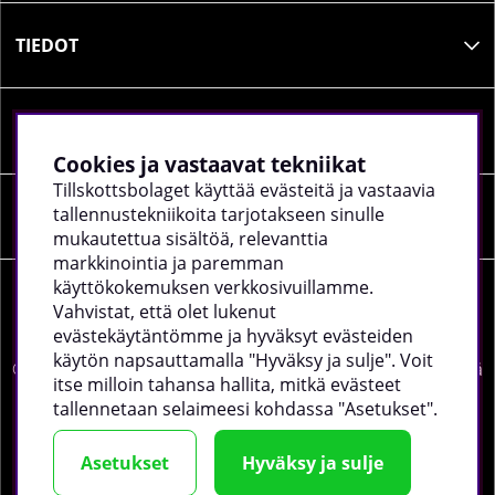
TIEDOT
SOSIAALINEN MEDIA
Cookies ja vastaavat tekniikat
Tillskottsbolaget käyttää evästeitä ja vastaavia
tallennustekniikoita tarjotakseen sinulle
YRITYKSEN TIEDOT
mukautettua sisältöä, relevanttia
markkinointia ja paremman
käyttökokemuksen verkkosivuillamme.
Vahvistat, että olet lukenut
evästekäytäntömme ja hyväksyt evästeiden
käytön napsauttamalla "Hyväksy ja sulje". Voit
©
2026 tillskottsbolaget.fi. Käytämme evästeitä -
lue lisää
itse milloin tahansa hallita, mitkä evästeet
täältä
.
tallennetaan selaimeesi kohdassa "Asetukset".
Asetukset
Hyväksy ja sulje