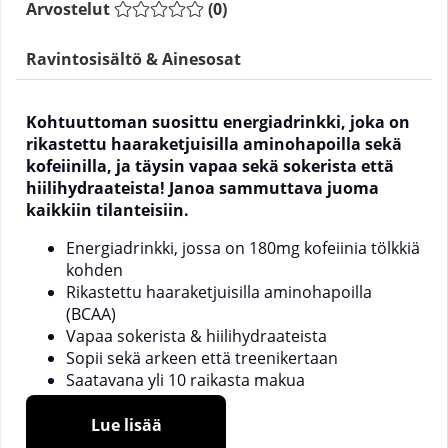
Arvostelut
(
0
)
Ravintosisältö & Ainesosat
Kohtuuttoman suosittu energiadrinkki, joka on
rikastettu haaraketjuisilla aminohapoilla sekä
kofeiinilla, ja täysin vapaa sekä sokerista että
hiilihydraateista! Janoa sammuttava juoma
kaikkiin tilanteisiin.
Energiadrinkki, jossa on 180mg kofeiinia tölkkiä
kohden
Rikastettu haaraketjuisilla aminohapoilla
(BCAA)
Vapaa sokerista & hiilihydraateista
Sopii sekä arkeen että treenikertaan
Saatavana yli 10 raikasta makua
Lue lisää
Mikä on NOCCO BCAA?