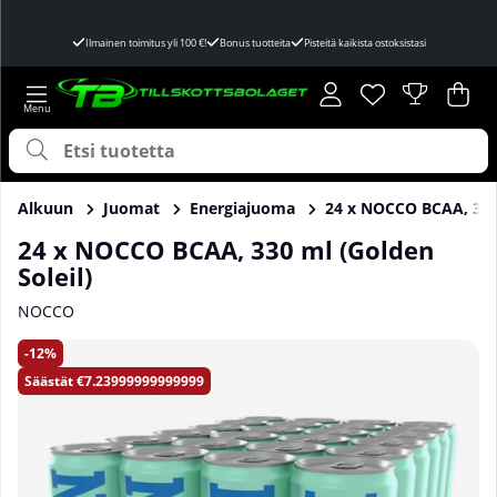
Ilmainen toimitus yli 100 €!
Bonus tuotteita
Pisteitä kaikista ostoksistasi
Toivelista
Lukumäärä toivel
.
Ost
Mää
.
Alkuun
Juomat
Energiajuoma
24 x NOCCO BCAA, 330 
24 x NOCCO BCAA, 330 ml (Golden
Soleil)
NOCCO
Tuotekuvat 24 x NOCCO BCAA, 330 ml (Golden Soleil)
12
Säästät
€7.23999999999999