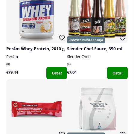
Per4m Whey Protein, 2010 g
Slender Chef Sauce, 350 ml
Per4m
Slender Chef
0
6
€79.44
€7.04
Osta!
Osta!