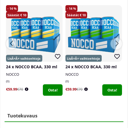
14
14
10
10
24 x NOCCO BCAA, 330 ml
24 x NOCCO BCAA, 330 ml
2
NOCCO
NOCCO
N
0
0
4
€59.99
€59.99
€
€70
€70
Osta!
Osta!
Tuotekuvaus