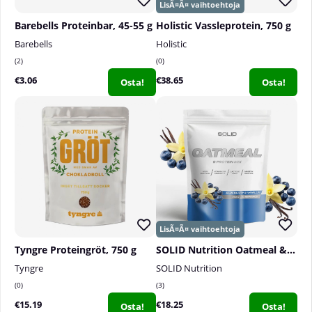
Barebells Proteinbar, 45-55 g
Holistic Vassleprotein, 750 g
Barebells
Holistic
2
0
€3.06
€38.65
Osta!
Osta!
Tyngre Proteingröt, 750 g
SOLID Nutrition Oatmeal & Protein Mix, 750 g
Tyngre
SOLID Nutrition
0
3
€15.19
€18.25
Osta!
Osta!