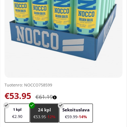
Tuotenro:
NOCCO758599
€53.95
€61.19
1 kpl
24 kpl
Sekoituslava
€2.90
€53.95
-12%
€59.99
-14%