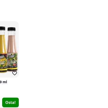
14
10
24 x NOCCO FOCUS, 330 ml
NOCCO
0
€59.99
Osta!
€70
50 ml
Osta!
14