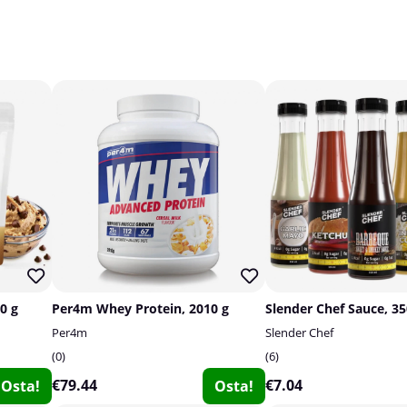
0 g
Per4m Whey Protein, 2010 g
Slender Chef Sauce, 3
Per4m
Slender Chef
0
6
€79.44
€7.04
Osta!
Osta!