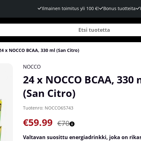
Ilmainen toimitus yli 100 €!
Bonus tuotteita
24 x NOCCO BCAA, 330 ml (San Citro)
NOCCO
24 x NOCCO BCAA, 330 
(San Citro)
Tuotenro:
NOCCO65743
€59.99
€70
Valtavan suosittu energiadrinkki, joka on rika