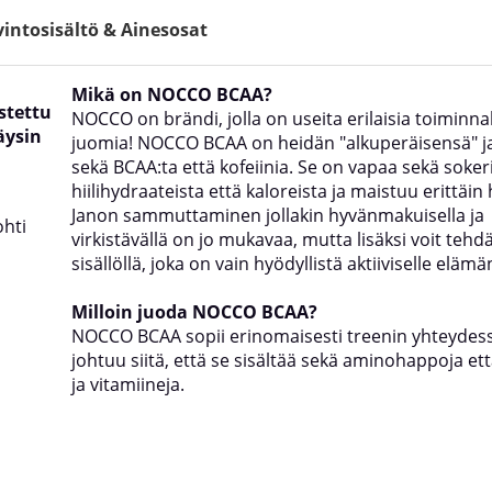
intosisältö & Ainesosat
Mikä on NOCCO BCAA?
stettu
NOCCO
on brändi, jolla on useita erilaisia toiminnal
äysin
juomia! NOCCO BCAA on heidän "alkuperäisensä" ja
sekä BCAA:ta että kofeiinia. Se on vapaa sekä sokeri
hiilihydraateista että kaloreista ja maistuu erittäin 
Janon sammuttaminen jollakin hyvänmakuisella ja
ohti
virkistävällä on jo mukavaa, mutta lisäksi voit tehd
sisällöllä, joka on vain hyödyllistä aktiiviselle elämä
Milloin juoda NOCCO BCAA?
NOCCO BCAA sopii erinomaisesti treenin yhteydes
johtuu siitä, että se sisältää sekä aminohappoja ett
ja vitamiineja.