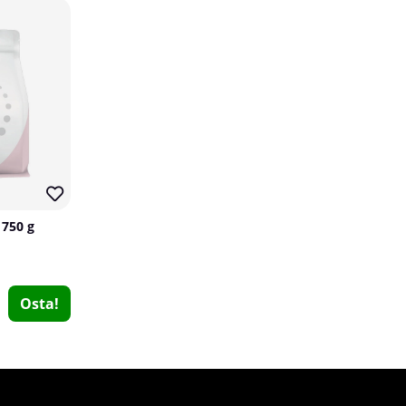
10
24 x Celsius, 355 ml
Celsius
0
 750 g
€59.99
Osta!
€70
Osta!
14
10