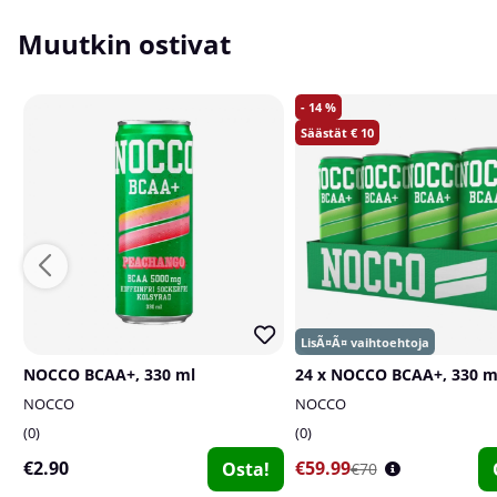
Muutkin ostivat
14
10
NOCCO BCAA+, 330 ml
24 x NOCCO BCAA+, 330 m
NOCCO
NOCCO
0
0
€2.90
€59.99
Osta!
€70