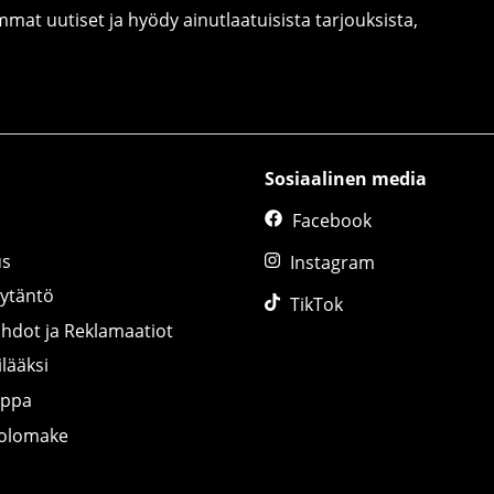
at uutiset ja hyödy ainutlaatuisista tarjouksista,
Sosiaalinen media
Facebook
us
Instagram
äytäntö
TikTok
ihdot ja Reklamaatiot
lääksi
uppa
tolomake