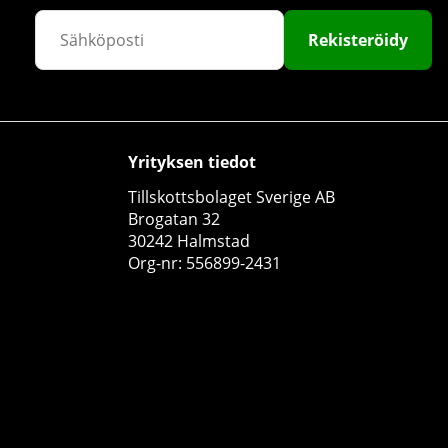
Rekisteröidy
24 x NOCCO BCAA, 330 ml
NOCCO
Yrityksen tiedot
0
Tillskottsbolaget Sverige AB
€59.99
Osta!
Brogatan 32
€70
30242 Halmstad
Org-nr: 556899-2431
14
10