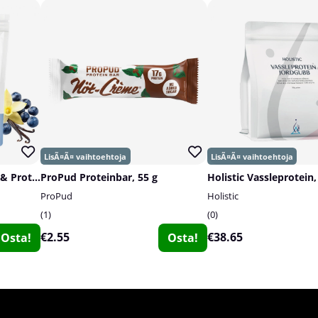
SOLID Nutrition Oatmeal & Protein Mix, 750 g
ProPud Proteinbar, 55 g
Holistic Vassleprotein,
ProPud
Holistic
1
0
€2.55
€38.65
Osta!
Osta!