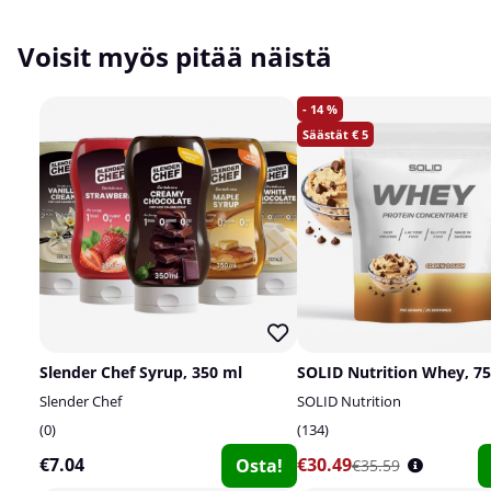
Voisit myös pitää näistä
14
5
Slender Chef Syrup, 350 ml
SOLID Nutrition Whey, 75
Slender Chef
SOLID Nutrition
0
134
€7.04
€30.49
Osta!
€35.59