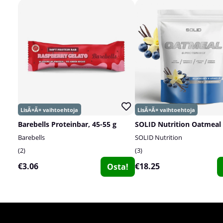
Barebells Proteinbar, 45-55 g
Barebells
SOLID Nutrition
2
3
€3.06
€18.25
Osta!