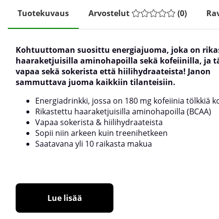
Tuotekuvaus
Arvostelut
(
0
)
Rav
Kohtuuttoman suosittu energiajuoma, joka on rika
haaraketjuisilla aminohapoilla sekä kofeiinilla, ja t
vapaa sekä sokerista että hiilihydraateista! Janon
sammuttava juoma kaikkiin tilanteisiin.
Energiadrinkki, jossa on 180 mg kofeiinia tölkkiä k
Rikastettu haaraketjuisilla aminohapoilla (BCAA)
Vapaa sokerista & hiilihydraateista
Sopii niin arkeen kuin treenihetkeen
Saatavana yli 10 raikasta makua
Lue lisää