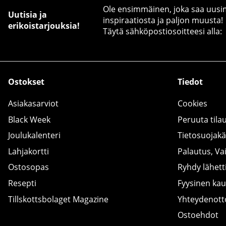
Ole ensimmäinen, joka saa uusimm
Uutisia ja
inspiraatiosta ja paljon muusta!
erikoistarjouksia!
Täytä sähköpostiosoitteesi alla:
Ostokset
Tiedot
Asiakasarviot
Cookies
Black Week
Peruuta tila
Joulukalenteri
Tietosuojak
Lahjakortti
Palautus, Va
Ostosopas
Ryhdy lähetti
Resepti
Fyysinen ka
Tillskottsbolaget Magazine
Yhteydenot
Ostoehdot