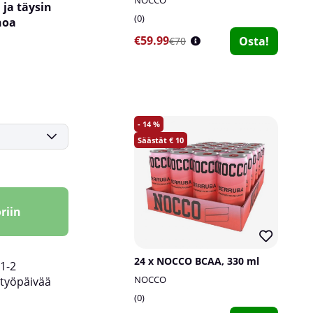
 ja täysin
0
noa
€59.99
Osta!
€70
14
10
riin
24 x NOCCO BCAA, 330 ml
1-2
NOCCO
työpäivää
0