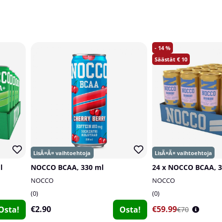
14
10
l
NOCCO BCAA, 330 ml
24 x NOCCO BCAA, 3
NOCCO
NOCCO
0
0
€2.90
€59.99
Osta!
Osta!
€70