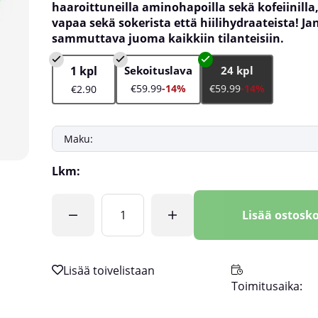
haaroittuneilla aminohapoilla sekä kofeiinilla,
vapaa sekä sokerista että hiilihydraateista! Ja
sammuttava juoma kaikkiin tilanteisiin.
1 kpl
Sekoituslava
24 kpl
€59.99
-14%
€59.99
-14%
€2.90
Lkm:
Lisää ostosko
Toimitusaika: