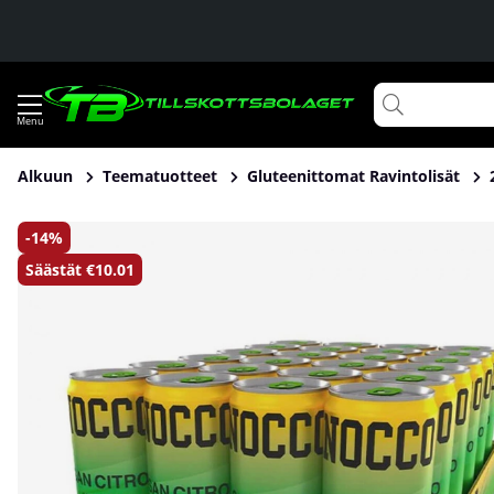
Alkuun
Teematuotteet
Gluteenittomat Ravintolisät
Tuotekuvat 24 x NOCCO BCAA, 330 ml (San Citro)
14
Säästät
€10.01