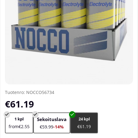
Tuotenro:
NOCCO56734
€61.19
1 kpl
Sekoituslava
24 kpl
from€2.55
€61.19
€59.99
-14%