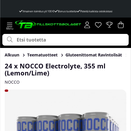
Ilmainen toimitus yli 100 €!
Bonus tuotteita
Pisteitä kaikista ostoksistasi
Toivelista
Lukumäärä toivel
.
Ost
Mää
.
Alkuun
Teematuotteet
Gluteenittomat Ravintolisät
24 x NOCCO Electrolyte, 355 ml
(Lemon/Lime)
NOCCO
Tuotekuvat 24 x NOCCO Electrolyte, 355 ml (Lemon/Lime)