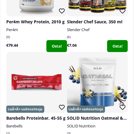
Per4m Whey Protein, 2010 g
Slender Chef Sauce, 350 ml
Per4m
Slender Chef
0
6
€79.44
€7.04
Osta!
Osta!
Barebells Proteinbar, 45-55 g
SOLID Nutrition Oatmeal & Protein Mix, 750 g
Barebells
SOLID Nutrition
2
3