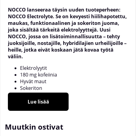
NOCCO lanseeraa täysin uuden tuoteperheen:
NOCCO Electrolyte. Se on kevyesti hiilihapotettu,
maukas, funktionaalinen ja sokeriton juoma,
joka sisältää tärkeitä elektrolyyttejä. Uusi
NOCCO, jossa on lisätoiminnallisuutta – tehty
juoksijoille, nostajille, hybridilajien urheilijoille –
heille, jotka eivät koskaan jätä kovaa työtä
väliin.
Elektrolyytit
180 mg kofeiinia
Hyvät maut
Sokeriton
Suurempi tölkki, 355 ml
Lue lisää
Electrolyte on saatavana kahdessa maussa –
Sitruuna/Lime ja Veriappelsiini. Ne ovat sokerittomia
ja rikastettu 180 mg kofeiinilla, joka edistää
Muutkin ostivat
keskittymiskykyä, sekä kaliumilla ja magnesiumilla,
kahdella tärkeällä elektrolyytillä. Kalium edistää