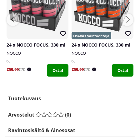
24 x NOCCO FOCUS, 330 ml
24 x NOCCO FOCUS, 330 ml
2
NOCCO
NOCCO
N
0
0
0
€59.99
€59.99
€
€70
€70
Osta!
Osta!
Tuotekuvaus
Arvostelut
(
0
)
Ravintosisältö & Ainesosat