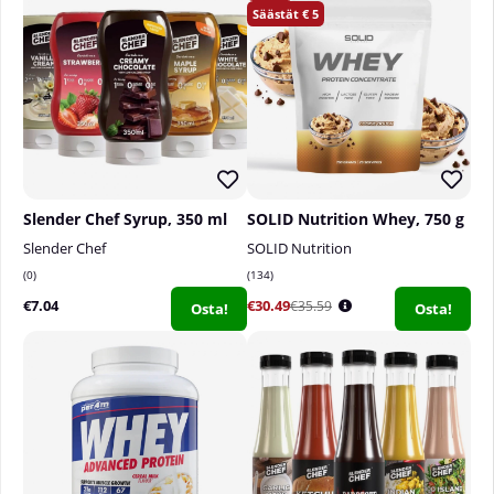
5
Slender Chef Syrup, 350 ml
SOLID Nutrition Whey, 750 g
Slender Chef
SOLID Nutrition
0
134
€7.04
€30.49
€35.59
Osta!
Osta!