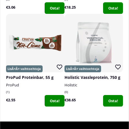
€3.06
€18.25
Osta!
Osta!
ProPud Proteinbar, 55 g
Holistic Vassleprotein, 750 g
ProPud
Holistic
1
0
€2.55
€38.65
Osta!
Osta!