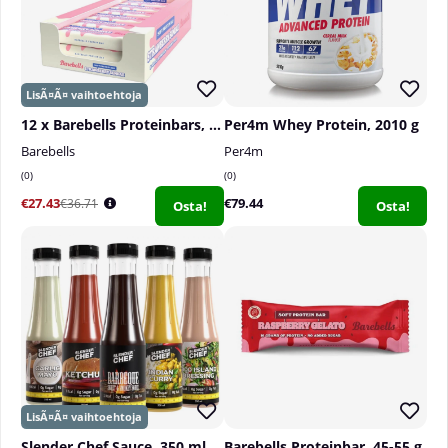
12 x Barebells Proteinbars, 55 g
Per4m Whey Protein, 2010 g
Barebells
Per4m
0
0
€27.43
€79.44
€36.71
Osta!
Osta!
Slender Chef Sauce, 350 ml
Barebells Proteinbar, 45-55 g