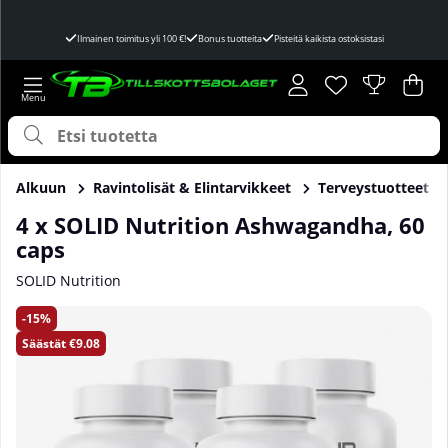
Ilmainen toimitus yli 100 €!
Bonus tuotteita
Pisteitä kaikista ostoksistasi
Toivelista
Lukumäärä toivel
.
Ost
Mää
.
Alkuun
Ravintolisät & Elintarvikkeet
Terveystuotteet
4 x SOLID Nutrition Ashwagandha, 60
caps
SOLID Nutrition
Tuotekuvat 4 x SOLID Nutrition Ashwagandha, 60 caps
15
Säästät
€9.08