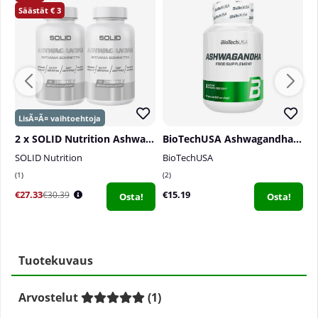
3
2 x SOLID Nutrition Ashwagandha, 60 caps
BioTechUSA Ashwagandha, 60 caps
SOLID Nutrition
BioTechUSA
O
1
2
1
€27.33
€15.19
€
€30.39
Osta!
Osta!
Tuotekuvaus
Arvostelut
(
1
)