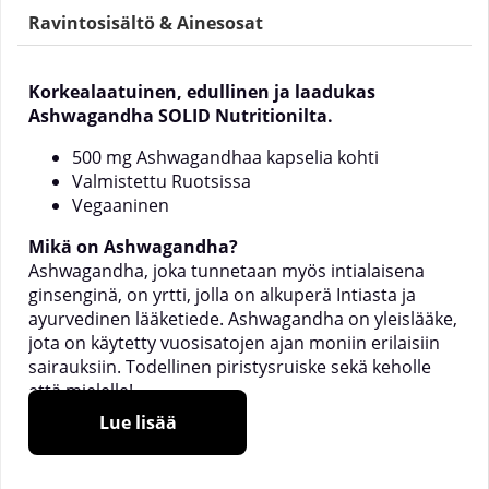
Ravintosisältö & Ainesosat
Korkealaatuinen, edullinen ja laadukas
Ashwagandha SOLID Nutritionilta.
500 mg Ashwagandhaa kapselia kohti
Valmistettu Ruotsissa
Vegaaninen
Mikä on Ashwagandha?
Ashwagandha, joka tunnetaan myös intialaisena
ginsenginä, on yrtti, jolla on alkuperä Intiasta ja
ayurvedinen lääketiede. Ashwagandha on yleislääke,
jota on käytetty vuosisatojen ajan moniin erilaisiin
sairauksiin. Todellinen piristysruiske sekä keholle
että mielelle!
Lue lisää
Milloin ottaa SOLID Nutrition Ashwagandha?
SOLID Nutrition Ashwagandhaa voi ottaa milloin