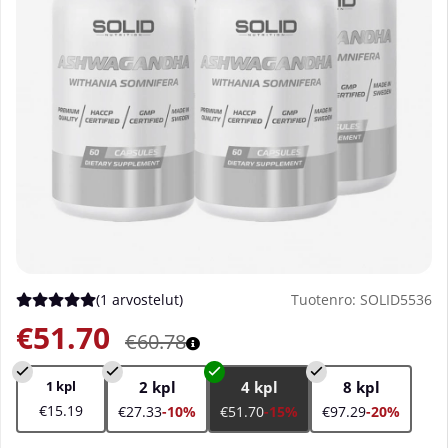
(
1 arvostelut
)
Tuotenro:
SOLID5536
Keskiarvoluokitus 5 / 5 Arvioiden määrä 1
€51.70
€60.78
1 kpl
2 kpl
4 kpl
8 kpl
€15.19
€27.33
-10%
€51.70
-15%
€97.29
-20%