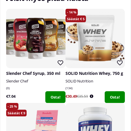
14
5
Slender Chef Syrup, 350 ml
SOLID Nutrition Whey, 750 g
Slender Chef
SOLID Nutrition
0
134
€7.04
€30.49
€35.59
Osta!
Osta!
25
9