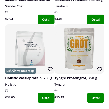
Slender Chef
Barebells
6
2
€7.04
€3.06
Osta!
Osta!
Holistic Vassleprotein, 750 g
Tyngre Proteingröt, 750 g
Holistic
Tyngre
0
0
€38.65
€15.19
Osta!
Osta!