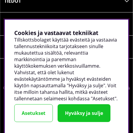
TIEDOT
SOSIAALINEN MEDIA
Cookies ja vastaavat tekniikat
Tillskottsbolaget käyttää evästeitä ja vastaavia
tallennustekniikoita tarjotakseen sinulle
YRITYKSEN TIEDOT
mukautettua sisältöä, relevanttia
markkinointia ja paremman
käyttökokemuksen verkkosivuillamme.
Vahvistat, että olet lukenut
evästekäytäntömme ja hyväksyt evästeiden
käytön napsauttamalla "Hyväksy ja sulje". Voit
©
2026 tillskottsbolaget.fi. Käytämme evästeitä -
lue lisää
itse milloin tahansa hallita, mitkä evästeet
täältä
.
tallennetaan selaimeesi kohdassa "Asetukset".
Asetukset
Hyväksy ja sulje