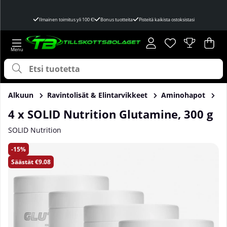
Ilmainen toimitus yli 100 €!
Bonus tuotteita
Pisteitä kaikista ostoksistasi
Toivelista
Lukumäärä toivel
.
Ost
Mää
.
Alkuun
Ravintolisät & Elintarvikkeet
Aminohapot
Gl
4 x SOLID Nutrition Glutamine, 300 g
SOLID Nutrition
Tuotekuvat 4 x SOLID Nutrition Glutamine, 300 g
15
Säästät
€9.08