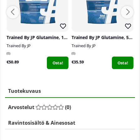
Trained By JP Glutamine, 1 kg
Trained By JP Glutamine, 500 g
S
Trained By JP
Trained By JP
S
0
0
0
€50.89
€35.59
€
Osta!
Osta!
Tuotekuvaus
Arvostelut
(
0
)
Ravintosisältö & Ainesosat