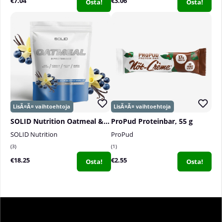
€7.04
€3.06
Osta!
Osta!
SOLID Nutrition Oatmeal & Protein Mix, 750 g
ProPud Proteinbar, 55 g
SOLID Nutrition
ProPud
3
1
€18.25
€2.55
Osta!
Osta!