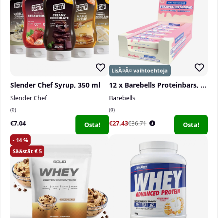
Slender Chef Syrup, 350 ml
12 x Barebells Proteinbars, 55 g
Slender Chef
Barebells
0
0
€7.04
€27.43
€36.71
Osta!
Osta!
14
5