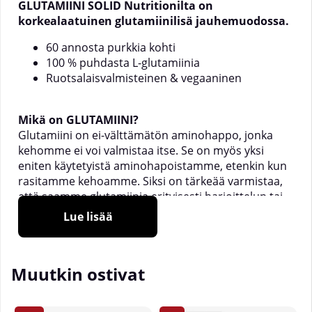
GLUTAMIINI SOLID Nutritionilta on
korkealaatuinen glutamiinilisä jauhemuodossa.
60 annosta purkkia kohti
100 % puhdasta L-glutamiinia
Ruotsalaisvalmisteinen & vegaaninen
Mikä on GLUTAMIINI?
Glutamiini on ei-välttämätön aminohappo, jonka
kehomme ei voi valmistaa itse. Se on myös yksi
eniten käytetyistä aminohapoistamme, etenkin kun
rasitamme kehoamme. Siksi on tärkeää varmistaa,
että saamme glutamiinia erityisesti harjoittelun tai
sairauden yhteydessä, jolloin kehomme on raskaasti
Lue lisää
rasittunut.
GLUTAMIINI SOLID Nutritionilta on glutamiinilisä,
Muutkin ostivat
jauhemuodossa! Kätevää, edullista ja helppo
annostella.