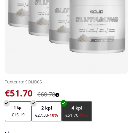
Tuotenro:
SOLID651
€51.70
€60.78
1 kpl
2 kpl
4 kpl
€15.19
€27.33
-10%
€51.70
-15%