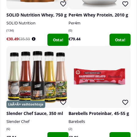
SOLID Nutrition Whey, 750 g
Per4m Whey Protein, 2010 g
SOLID Nutrition
Per4m
134
0
€30.49
€79.44
€35.59
Osta!
Osta!
Slender Chef Sauce, 350 ml
Barebells Proteinbar, 45-55 g
Slender Chef
Barebells
6
2