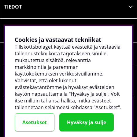
TIEDOT
SOSIAALINEN MEDIA
Cookies ja vastaavat tekniikat
Tillskottsbolaget käyttää evästeitä ja vastaavia
tallennustekniikoita tarjotakseen sinulle
YRITYKSEN TIEDOT
mukautettua sisältöä, relevanttia
markkinointia ja paremman
käyttökokemuksen verkkosivuillamme.
Vahvistat, että olet lukenut
evästekäytäntömme ja hyväksyt evästeiden
käytön napsauttamalla "Hyväksy ja sulje". Voit
©
2026 tillskottsbolaget.fi. Käytämme evästeitä -
lue lisää
itse milloin tahansa hallita, mitkä evästeet
täältä
.
tallennetaan selaimeesi kohdassa "Asetukset".
Asetukset
Hyväksy ja sulje