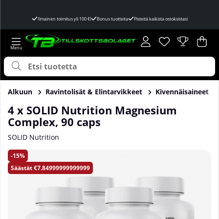
Ilmainen toimitus yli 100 €!
Bonus tuotteita
Pisteitä kaikista ostoksistasi
Toivelista
Lukumäärä toivel
.
Ost
Mää
.
Alkuun
Ravintolisät & Elintarvikkeet
Kivennäisaineet
4 x SOLID Nutrition Magnesium
Complex, 90 caps
SOLID Nutrition
Tuotekuvat 4 x SOLID Nutrition Magnesium Complex, 90 ca
15
Säästät
€7.84999999999999