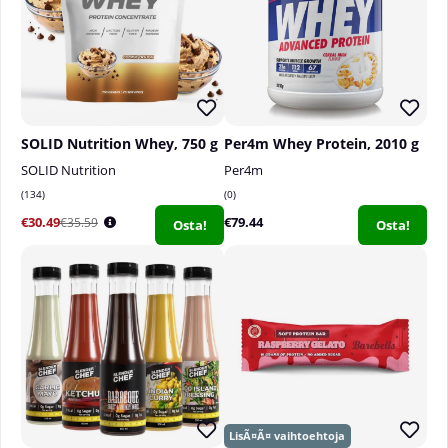
vuorokausiannosta ei tule ylittää. Avattu pakkaus
tulee käyttää 12 kuukauden kuluessa. Säilytä
kuivassa ja hyvin suljettuna, poissa lasten
ulottuvilta. Ei sisällä allergeeneja.
SOLID Nutrition Whey, 750 g
Per4m Whey Protein, 2010 g
SOLID Nutrition
Per4m
134
0
€30.49
€79.44
€35.59
Osta!
Osta!