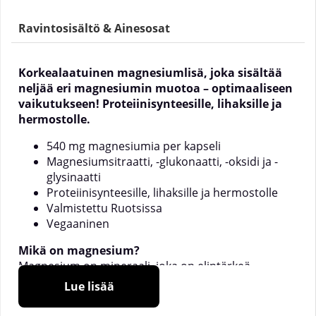
Ravintosisältö & Ainesosat
Korkealaatuinen magnesiumlisä, joka sisältää
neljää eri magnesiumin muotoa – optimaaliseen
vaikutukseen! Proteiinisynteesille, lihaksille ja
hermostolle.
540 mg magnesiumia per kapseli
Magnesiumsitraatti, -glukonaatti, -oksidi ja -
glysinaatti
Proteiinisynteesille, lihaksille ja hermostolle
Valmistettu Ruotsissa
Vegaaninen
Mikä on magnesium?
Magnesium on mineraali, joka on elintärkeä
ihmiselle. Sitä on saatava joko ravinnosta ja/tai
Lue lisää
ravintolisistä. Magnesium osallistuu yli 300:aan
kehon biokemialliseen prosessiin ja sillä on