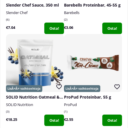
Slender Chef Sauce, 350 ml
Barebells Proteinbar, 45-55 g
Slender Chef
Barebells
6
2
€7.04
€3.06
Osta!
Osta!
SOLID Nutrition Oatmeal & Protein Mix, 750 g
ProPud Proteinbar, 55 g
SOLID Nutrition
ProPud
3
1
€18.25
€2.55
Osta!
Osta!