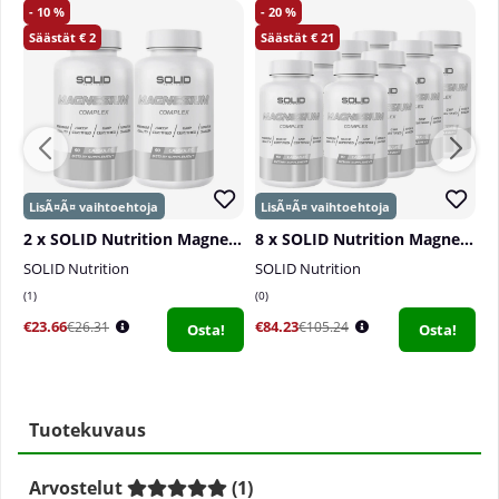
10
20
2
21
2 x SOLID Nutrition Magnesium Complex, 90 caps
8 x SOLID Nutrition Magnesium Complex, 90 caps
SOLID Nutrition
SOLID Nutrition
S
1
0
3
€23.66
€84.23
€
€26.31
€105.24
Osta!
Osta!
Tuotekuvaus
Arvostelut
(
1
)