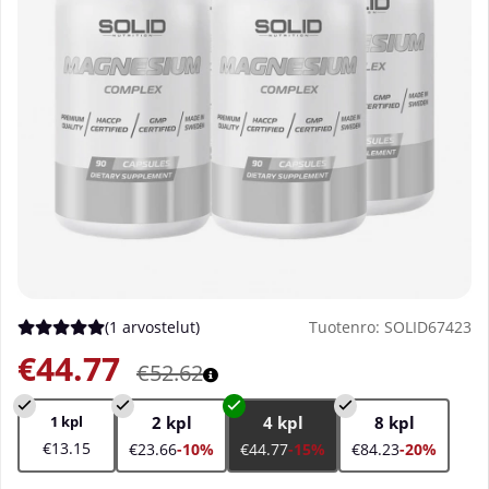
(
1 arvostelut
)
Tuotenro:
SOLID67423
Keskiarvoluokitus 5 / 5 Arvioiden määrä 1
€44.77
€52.62
1 kpl
2 kpl
4 kpl
8 kpl
€13.15
€23.66
-10%
€44.77
-15%
€84.23
-20%