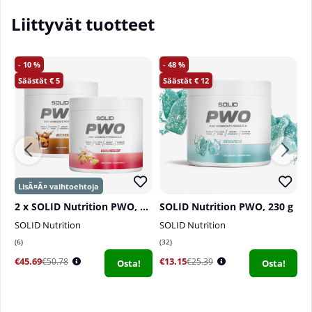
Liittyvät tuotteet
10
48
5
12
2 x SOLID Nutrition PWO, 230 g
SOLID Nutrition PWO, 230 g
SOLID Nutrition
SOLID Nutrition
S
6
32
3
€45.69
€13.15
€
€50.78
€25.39
Osta!
Osta!