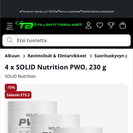
Ilmainen toimitus yli 100 €!
Bonus tuotteita
Pisteitä kaikista ostoksistasi
Toivelista
Lukumäärä toivel
.
Ost
Mää
.
Alkuun
Ravintolisät & Elintarvikkeet
Suorituskyvyn par
4 x SOLID Nutrition PWO, 230 g
SOLID Nutrition
Tuotekuvat 4 x SOLID Nutrition PWO, 230 g
15
Säästät
€15.2