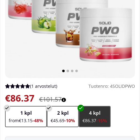
(
1 arvostelut
)
Tuotenro:
4SOLIDPWO
Keskiarvoluokitus 5 / 5 Arvioiden määrä 1
€86.37
€101.57
1 kpl
2 kpl
4 kpl
from€13.15
-48%
€45.69
-10%
€86.37
-15%