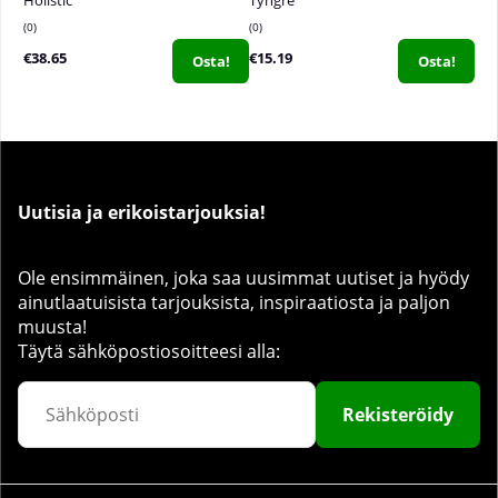
0
0
€38.65
€15.19
Osta!
Osta!
Uutisia ja erikoistarjouksia!
Ole ensimmäinen, joka saa uusimmat uutiset ja hyödy
ainutlaatuisista tarjouksista, inspiraatiosta ja paljon
muusta!
Täytä sähköpostiosoitteesi alla:
Rekisteröidy