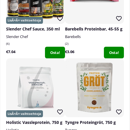
Slender Chef Sauce, 350 ml
Barebells Proteinbar, 45-55 g
Slender Chef
Barebells
6
2
€7.04
€3.06
Osta!
Osta!
Holistic Vassleprotein, 750 g
Tyngre Proteingröt, 750 g
Holistic
Tyngre