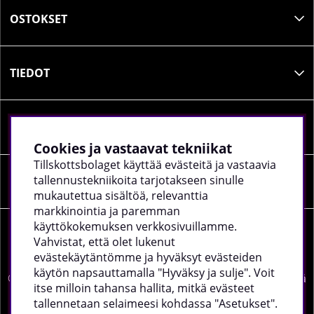
OSTOKSET
TIEDOT
SOSIAALINEN MEDIA
Cookies ja vastaavat tekniikat
Tillskottsbolaget käyttää evästeitä ja vastaavia
tallennustekniikoita tarjotakseen sinulle
YRITYKSEN TIEDOT
mukautettua sisältöä, relevanttia
markkinointia ja paremman
käyttökokemuksen verkkosivuillamme.
Vahvistat, että olet lukenut
evästekäytäntömme ja hyväksyt evästeiden
käytön napsauttamalla "Hyväksy ja sulje". Voit
©
2026 tillskottsbolaget.fi. Käytämme evästeitä -
lue lisää
itse milloin tahansa hallita, mitkä evästeet
täältä
.
tallennetaan selaimeesi kohdassa "Asetukset".