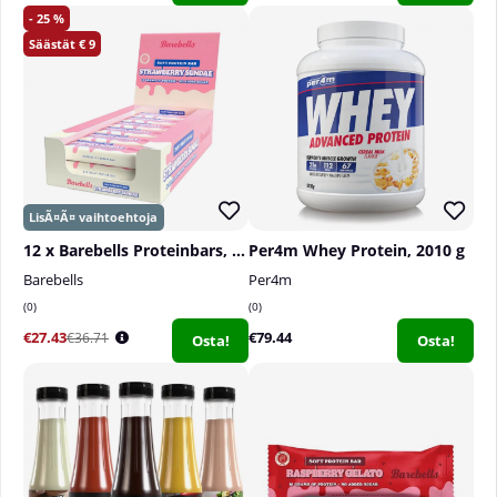
25
9
12 x Barebells Proteinbars, 55 g
Per4m Whey Protein, 2010 g
Barebells
Per4m
0
0
€27.43
€79.44
€36.71
Osta!
Osta!