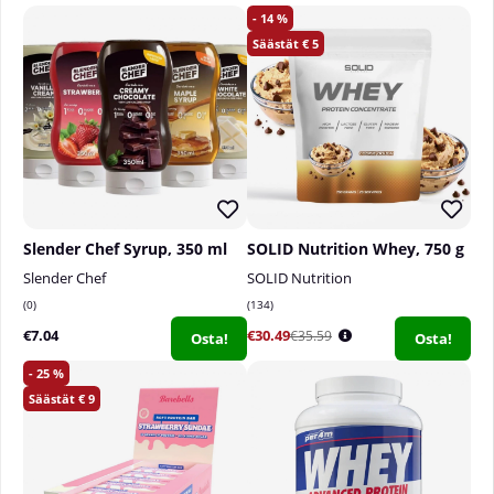
14
5
Slender Chef Syrup, 350 ml
SOLID Nutrition Whey, 750 g
Slender Chef
SOLID Nutrition
0
134
€7.04
€30.49
€35.59
Osta!
Osta!
25
9