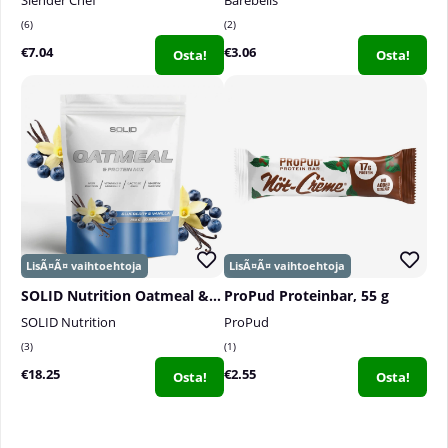
6
2
€7.04
€3.06
Osta!
Osta!
SOLID Nutrition Oatmeal & Protein Mix, 750 g
ProPud Proteinbar, 55 g
SOLID Nutrition
ProPud
3
1
€18.25
€2.55
Osta!
Osta!