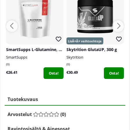
SmartSupps L-Glutamine, 1000 g
Skytrition GlutaUP, 300 g
SmartSupps
Skytrition
T
0
0
0
€26.41
€30.49
€
Osta!
Osta!
Tuotekuvaus
Arvostelut
(
0
)
Ravintosisältö & Ainesosat