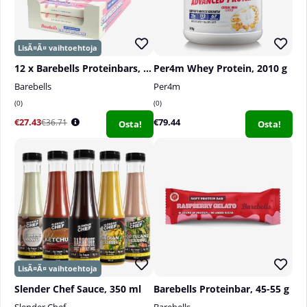
12 x Barebells Proteinbars, 55 g
Per4m Whey Protein, 2010 g
Barebells
Per4m
0
0
€27.43
€79.44
€36.71
Osta!
Osta!
Slender Chef Sauce, 350 ml
Barebells Proteinbar, 45-55 g
Slender Chef
Barebells