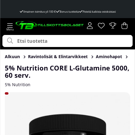
Ilmainen toimitus yli 100 €!
Bonus tuotteita
Pisteitä kaikista ostoksistasi
Toivelista
Lukumäärä toivel
.
Ost
Mää
.
Alkuun
Ravintolisät & Elintarvikkeet
Aminohapot
Gl
5% Nutrition CORE L-Glutamine 5000,
60 serv.
5% Nutrition
Tuotekuvat 5% Nutrition CORE L-Glutamine 5000, 60 serv.