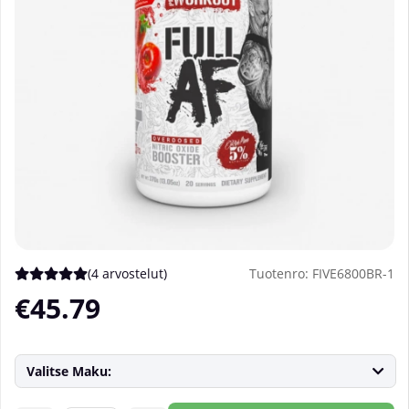
(
4 arvostelut
)
Tuotenro:
FIVE6800BR-1
Keskiarvoluokitus 5 / 5 Arvioiden määrä 4
€45.79
Valitse Maku: