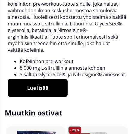
kofeiiniton pre-workout-tuote sinulle, joka haluat
vaihtoehdon ilman keskushermostoa stimuloivia
ainesosia. Huolellisesti koostettu yhdistelmä sisältää
muun muassa L-sitrulliinia, L-tauriinia, GlycerSize®-
glyserolia, betaiinia ja Nitrosigine®-
arginiinisilikaattia. Tuote sopii erinomaisesti sekä
myöhäisiin treeneihin että sinulle, joka haluat
välttää kofeiinia.
Kofeiiniton pre-workout
8 000 mg L-sitrulliinia annosta kohden
Sisältää GlycerSize®- ja Nitrosigine®-ainesosat
20 annosta pakkauksessa
Sopii myös iltaharjoitteluun
Lue lisää
Jokainen annos sisältää 8 000 mg L-sitrulliinia
yhdessä 2 000 mg L-tauriinin, 2 000 mg GlycerSize®-
Muutkin ostivat
glyserolin ja 2 000 mg vedettömän betaiinin kanssa.
Lisäksi koostumusta täydentää 750 mg
Nitrosigine®-arginiinisilikaattia, joka on patentoitu
29
inositolilla stabiloitu arginiinisilikaatti ja tunnettu