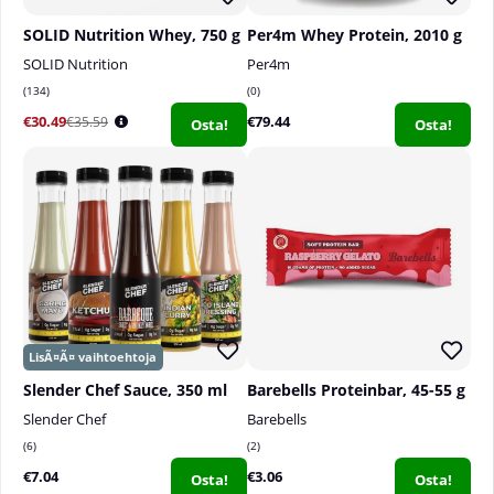
SOLID Nutrition Whey, 750 g
Per4m Whey Protein, 2010 g
SOLID Nutrition
Per4m
134
0
€30.49
€79.44
€35.59
Osta!
Osta!
Slender Chef Sauce, 350 ml
Barebells Proteinbar, 45-55 g
Slender Chef
Barebells
6
2
€7.04
€3.06
Osta!
Osta!