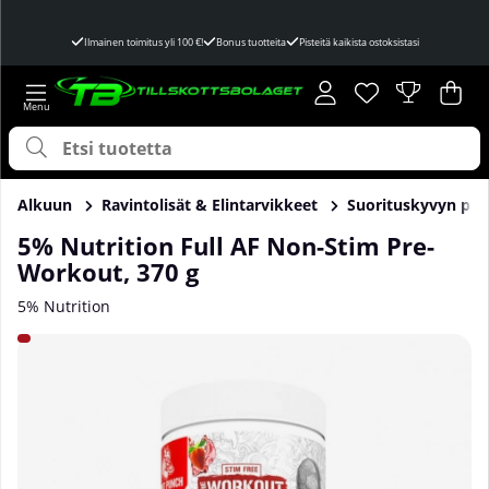
Ilmainen toimitus yli 100 €!
Bonus tuotteita
Pisteitä kaikista ostoksistasi
Toivelista
Lukumäärä toivel
.
Ost
Mää
.
Alkuun
Ravintolisät & Elintarvikkeet
Suorituskyvyn par
5% Nutrition Full AF Non-Stim Pre-
Workout, 370 g
5% Nutrition
Tuotekuvat 5% Nutrition Full AF Non-Stim Pre-Workout, 370