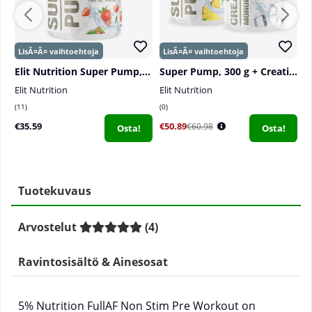
Elit Nutrition Super Pump, 300 g
Super Pump, 300 g + Creatine Monohydrate, 300 g
Elit Nutrition
Elit Nutrition
P
11
0
2
€35.59
€50.89
€
€60.98
Osta!
Osta!
Tuotekuvaus
Arvostelut
(
4
)
Ravintosisältö & Ainesosat
5% Nutrition FullAF Non Stim Pre Workout on