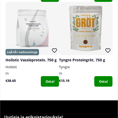
Holistic Vassleprotein, 750 g
Tyngre Proteingröt, 750 g
Holistic
Tyngre
0
0
€38.65
€15.19
Osta!
Osta!
Uutisia ja erikoistarjouksia!