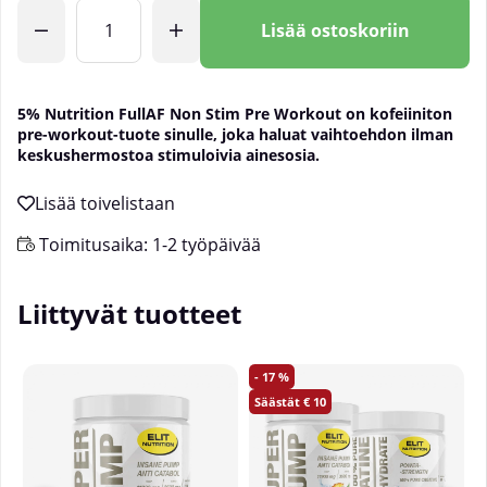
Lkm
Lisää ostoskoriin
5% Nutrition FullAF Non Stim Pre Workout on kofeiiniton
pre-workout-tuote sinulle, joka haluat vaihtoehdon ilman
keskushermostoa stimuloivia ainesosia.
Toimitusaika:
1-2 työpäivää
Liittyvät tuotteet
17
10