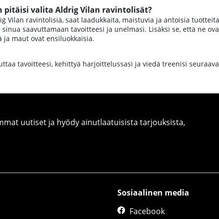
pitäisi valita Aldrig Vilan ravintolisät?
ig Vilan ravintolisiä, saat laadukkaita, maistuvia ja antoisia tuottei
 sinua saavuttamaan tavoitteesi ja unelmasi. Lisäksi se, että ne ovat
iä ja maut ovat ensiluokkaisia.
taa tavoitteesi, kehittyä harjoittelussasi ja viedä treenisi seuraaval
at uutiset ja hyödy ainutlaatuisista tarjouksista,
Sosiaalinen media
Facebook