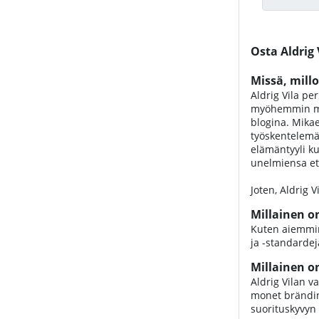
Tuotteet
Osta Aldrig 
Missä, millo
Aldrig Vila pe
myöhemmin myös
blogina. Mikae
työskentelemä
elämäntyyli ku
unelmiensa ete
Joten, Aldrig 
Millainen on
Kuten aiemmin 
ja -standardeja
Millainen o
Aldrig Vilan v
monet brändin 
suorituskyvyn 