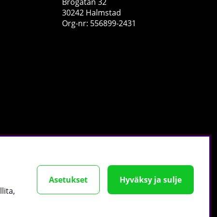
Brogatan 32
30242 Halmstad
Org-nr: 556899-2431
tä
.
Asetukset
Hyväksy ja sulje
lita,