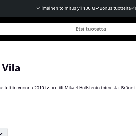
Ilmainen toimitus yli 100 €!
Bonus tuotteita
 Vila
ustettiin vuonna 2010 tv-profiili Mikael Hollstenin toimesta. Brändi a
a kannustukseen, mutta kehittyi myöhemmin ravintolisäbrändiksi. B
 Vilan tuotteiden avulla saat apua saavuttaaksesi tavoitteesi, riippu