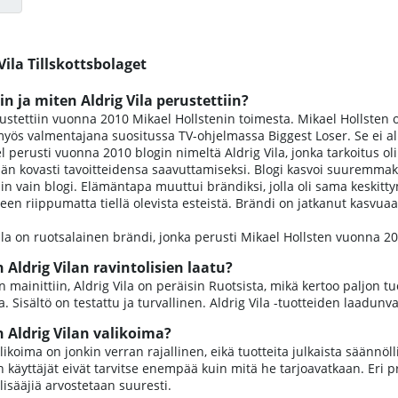
Vila Tillskottsbolaget
in ja miten Aldrig Vila perustettiin?
rustettiin vuonna 2010 Mikael Hollstenin toimesta. Mikael Hollste
 valmentajana suositussa TV-ohjelmassa Biggest Loser. Se ei alkan
l perusti vuonna 2010 blogin nimeltä Aldrig Vila, jonka tarkoitus o
än kovasti tavoitteidensa saavuttamiseksi. Blogi kasvoi suuremmak
in vain blogi. Elämäntapa muuttui brändiksi, jolla oli sama keskit
en riippumatta tiellä olevista esteistä. Brändi on jatkanut kasvuaa
Vila on ruotsalainen brändi, jonka perusti Mikael Hollsten vuonna 2010
 Aldrig Vilan ravintolisien laatu?
mainittiin, Aldrig Vila on peräisin Ruotsista, mikä kertoo paljon tu
. Sisältö on testattu ja turvallinen. Aldrig Vila -tuotteiden laadunva
n Aldrig Vilan valikoima?
alikoima on jonkin verran rajallinen, eikä tuotteita julkaista säännö
käyttäjät eivät tarvitse enempää kuin mitä he tarjoavatkaan. Eri p
lisääjiä arvostetaan suuresti.