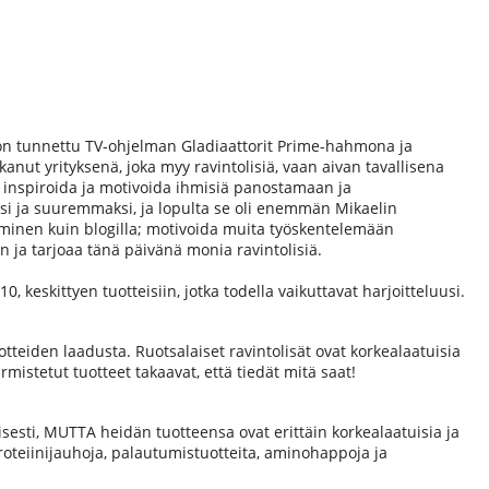
n on tunnettu TV-ohjelman Gladiaattorit Prime-hahmona ja
ut yrityksenä, joka myy ravintolisiä, vaan aivan tavallisena
li inspiroida ja motivoida ihmisiä panostamaan ja
si ja suuremmaksi, ja lopulta se oli enemmän Mikaelin
tyminen kuin blogilla; motivoida muita työskentelemään
n ja tarjoaa tänä päivänä monia ravintolisiä.
, keskittyen tuotteisiin, jotka todella vaikuttavat harjoitteluusi.
otteiden laadusta. Ruotsalaiset ravintolisät ovat korkealaatuisia
rmistetut tuotteet takaavat, että tiedät mitä saat!
llisesti, MUTTA heidän tuotteensa ovat erittäin korkealaatuisia ja
roteiinijauhoja, palautumistuotteita, aminohappoja ja