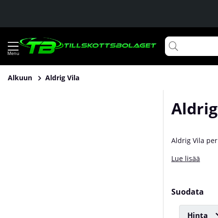
Alkuun
Aldrig Vila
Aldrig
Aldrig Vila per
motivaatioon j
Lue lisää
makuun. Aldrig
Suodata
Hinta