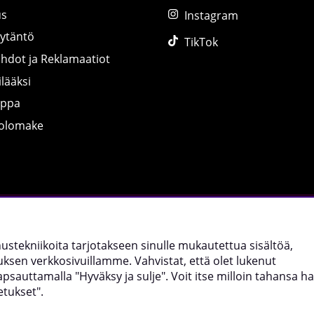
us
Instagram
äytäntö
TikTok
ihdot ja Reklamaatiot
lääksi
uppa
tolomake
©
2026 tillskottsbolaget.fi. Käytämme evästeitä -
lue lisää tääl
nnustekniikoita tarjotakseen sinulle mukautettua sisältöä,
sen verkkosivuillamme. Vahvistat, että olet lukenut
uttamalla "Hyväksy ja sulje". Voit itse milloin tahansa hal
etukset".