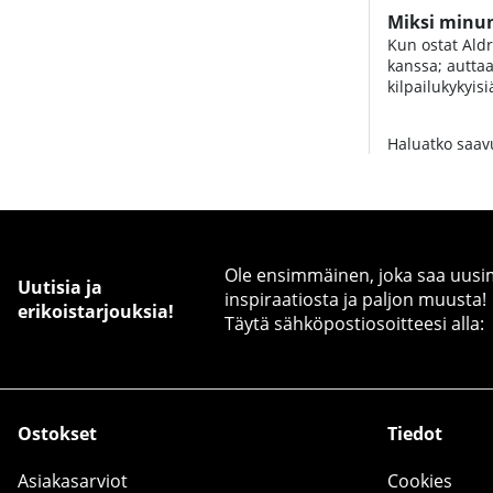
Miksi minun 
Kun ostat Aldr
kanssa; auttaa
kilpailukykyis
Haluatko saavut
Ole ensimmäinen, joka saa uusimm
Uutisia ja
inspiraatiosta ja paljon muusta!
erikoistarjouksia!
Täytä sähköpostiosoitteesi alla:
Ostokset
Tiedot
Asiakasarviot
Cookies