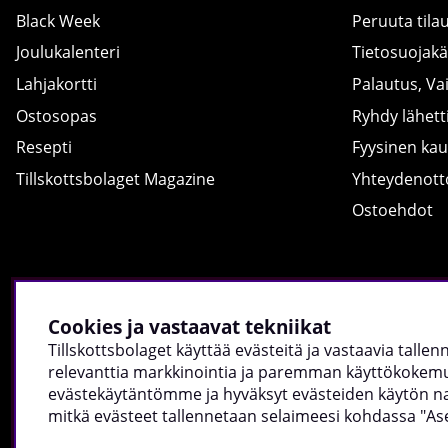
Black Week
Peruuta tila
Joulukalenteri
Tietosuojak
Lahjakortti
Palautus, Va
Ostosopas
Ryhdy lähetti
Resepti
Fyysinen ka
Tillskottsbolaget Magazine
Yhteydenot
Ostoehdot
Cookies ja vastaavat tekniikat
Tillskottsbolaget käyttää evästeitä ja vastaavia talle
relevanttia markkinointia ja paremman käyttökokemuk
evästekäytäntömme ja hyväksyt evästeiden käytön napsa
mitkä evästeet tallennetaan selaimeesi kohdassa "As