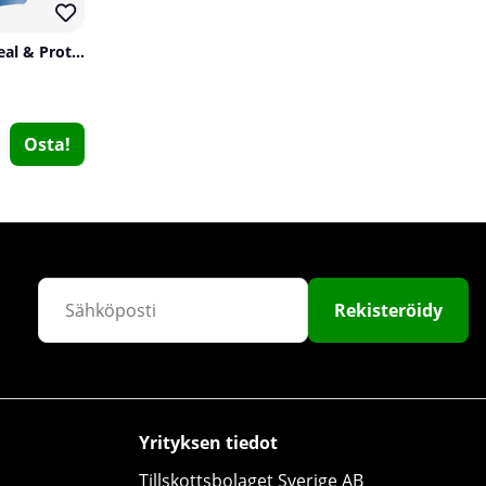
SOLID Nutrition Oatmeal & Protein Mix, 750 g
Osta!
Optimum Nutrition Gold Standard 100% Isolate, 930 g
Optimum Nutrition
0
Rekisteröidy
€52.93
Osta!
Yrityksen tiedot
Tillskottsbolaget Sverige AB