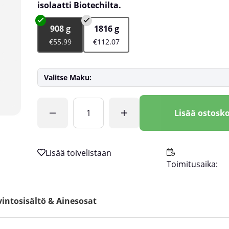
isolaatti Biotechilta.
908 g
1816 g
€55.99
€112.07
Valitse Maku:
Lkm
Lisää ostosko
Toimitusaika:
intosisältö & Ainesosat