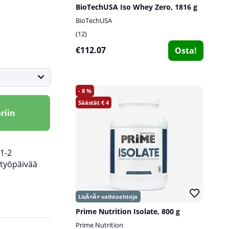
BioTechUSA Iso Whey Zero, 1816 g
BioTechUSA
12
€112.07
Osta!
8
4
riin
1-2
työpäivää
Prime Nutrition Isolate, 800 g
Prime Nutrition