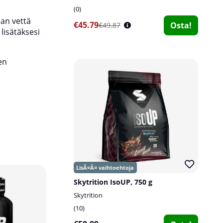
0
aan vettä
€45.79
Osta!
€49.87
lisätäksesi
en
Skytrition IsoUP, 750 g
Skytrition
10