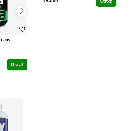
€50.89
Osta!
13
5
 caps
Better Bodies Leather Lifting Straps, foggy
Better Bodies
Scitec Nutrition
0
0
€28.59
€20.29
Osta!
Osta!
SOLID Nutrition Isolate, 750 g
SOLID Nutrition
55
€35.59
Osta!
€40.69