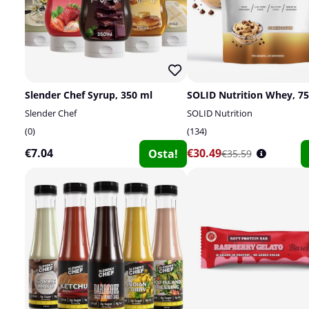
Slender Chef Syrup, 350 ml
SOLID Nutrition Whey, 75
Slender Chef
SOLID Nutrition
0
134
€7.04
€30.49
Osta!
€35.59