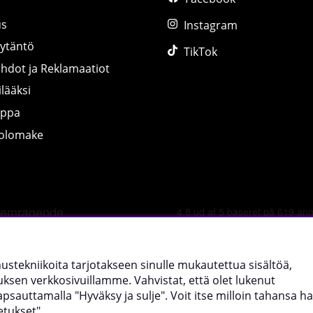
us
Instagram
äytäntö
TikTok
ihdot ja Reklamaatiot
lääksi
uppa
tolomake
©
2026 tillskottsbolaget.fi. Käytämme evästeitä -
lue lisää tääl
nnustekniikoita tarjotakseen sinulle mukautettua sisältöä,
sen verkkosivuillamme. Vahvistat, että olet lukenut
uttamalla "Hyväksy ja sulje". Voit itse milloin tahansa hal
etukset".