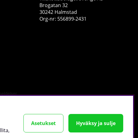
Brogatan 32
30242 Halmstad
Org-nr: 556899-2431
Scitec Nutrition 100% Whey Isolate, 700 g
Scitec Nutrition
1
€54.97
Osta!
tä
.
Asetukset
Hyväksy ja sulje
lita,