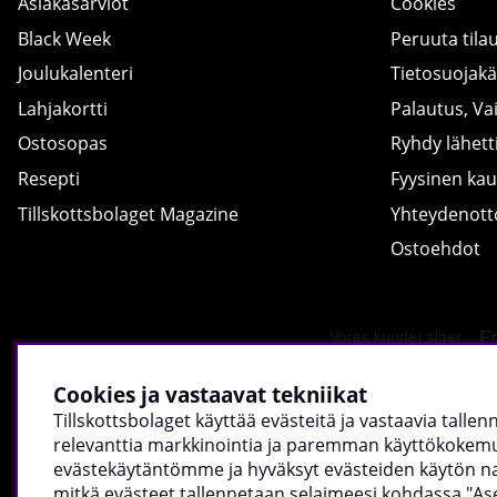
Asiakasarviot
Cookies
Black Week
Peruuta tila
Joulukalenteri
Tietosuojak
Lahjakortti
Palautus, Va
Ostosopas
Ryhdy lähetti
Resepti
Fyysinen ka
Tillskottsbolaget Magazine
Yhteydenot
Ostoehdot
Cookies ja vastaavat tekniikat
Tillskottsbolaget käyttää evästeitä ja vastaavia talle
relevanttia markkinointia ja paremman käyttökokemuk
evästekäytäntömme ja hyväksyt evästeiden käytön napsa
mitkä evästeet tallennetaan selaimeesi kohdassa "As