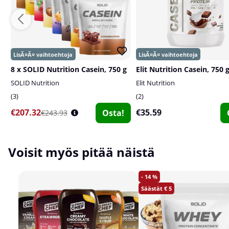
8 x SOLID Nutrition Casein, 750 g
Elit Nutrition Casein, 750 
SOLID Nutrition
Elit Nutrition
3
2
€207.32
€35.59
Osta!
€243.93
Voisit myös pitää näistä
14
5