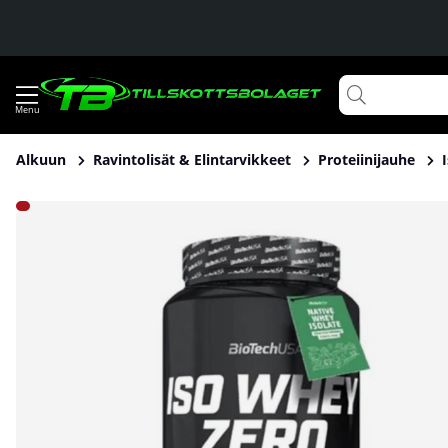
Alkuun
Ravintolisät & Elintarvikkeet
Proteiinijauhe
Tuotekuvat BioTechUSA Iso Whey Zero, 908 g