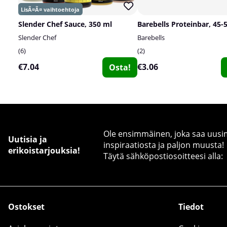
Slender Chef Sauce, 350 ml
Barebells Proteinbar, 45-
Slender Chef
Barebells
6
2
€7.04
€3.06
Osta!
Ole ensimmäinen, joka saa uusimm
Uutisia ja
inspiraatiosta ja paljon muusta!
erikoistarjouksia!
Täytä sähköpostiosoitteesi alla:
Ostokset
Tiedot