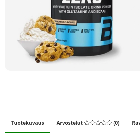
Tuotekuvaus
Arvostelut
(
0
)
Rav