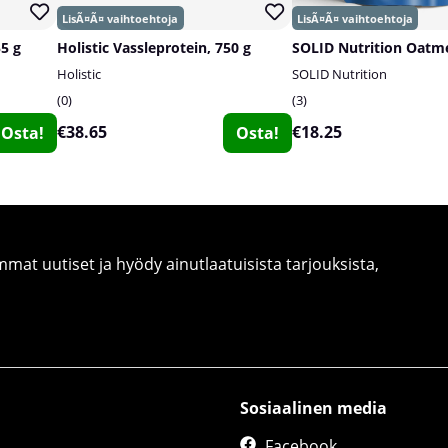
55 g
Holistic Vassleprotein, 750 g
Holistic
SOLID Nutrition
0
3
€38.65
€18.25
Osta!
Osta!
at uutiset ja hyödy ainutlaatuisista tarjouksista,
Sosiaalinen media
Facebook