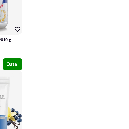
2010 g
Osta!
BioTechUSA Iso Whey Zero BLACK, 1816 g
BioTechUSA
7
€112.07
Osta!