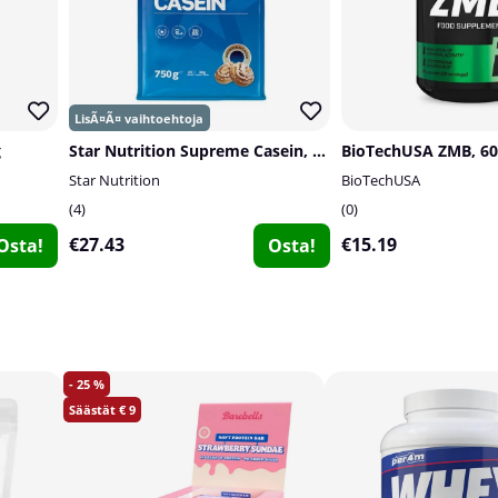
g
Star Nutrition Supreme Casein, 750 g
BioTechUSA ZMB, 60
Star Nutrition
BioTechUSA
4
0
€27.43
€15.19
Osta!
Osta!
25
9