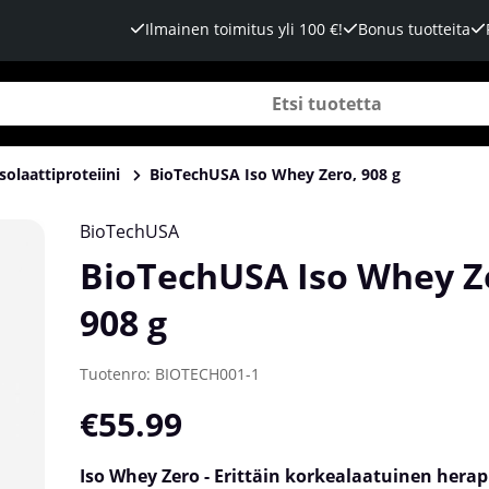
Ilmainen toimitus yli 100 €!
Bonus tuotteita
Isolaattiproteiini
BioTechUSA Iso Whey Zero, 908 g
BioTechUSA
BioTechUSA Iso Whey Z
908 g
Tuotenro:
BIOTECH001-1
€55.99
Iso Whey Zero - Erittäin korkealaatuinen herapr