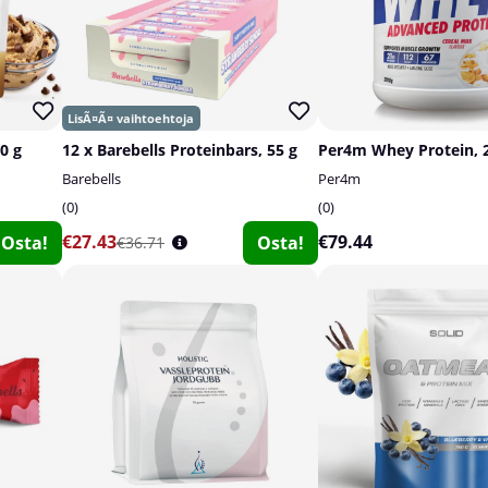
0 g
12 x Barebells Proteinbars, 55 g
Per4m Whey Protein, 
Barebells
Per4m
0
0
€27.43
€79.44
Osta!
Osta!
€36.71