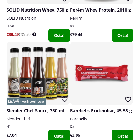
SOLID Nutrition Whey, 750 g
Per4m Whey Protein, 2010 g
SOLID Nutrition
Per4m
134
0
€30.49
€79.44
€35.59
Osta!
Osta!
Slender Chef Sauce, 350 ml
Barebells Proteinbar, 45-55 g
Slender Chef
Barebells
6
2
€7.04
€3.06
Osta!
Osta!