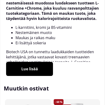
nestemäisessä muodossa luodakseen tuotteen L-
Carnitine +Chrome, joka kuuluu rasvanpolttajien
tuotekategoriaan. Tämä on maukas tuote, joka
täydentää hyvin kalorirajoitteista ruokavaliota.
L-karnitiini, kromi ja B5-vitamiini
Nestemäinen muoto
Maukas ja raikas maku
Ei lisättyä sokeria
Biotech USA on tunnettu laadukkaiden tuotteiden
kehittäjänä, jotka vastaavat kovasti treenaavien
urheilijoiden vaatimuksia ja tarpeita. L-Carnitine
+Chrome tarjoaa hyvin koostetun tuotteen, joka
Lue lisää
kuuluu rasvanpolttajien tuotekategoriaan. L-
Carnitine +Chrome yhdistää L-karnitiinin kromiin ja
B5-vitamiiniin.
Muutkin ostivat
Karnitiini on tänään monen treenaajan
perusvaruste. Karnitiini on elimistön oma aine, joka
voi edistää pitkäketjuisten rasvahappojen kuljetusta
60