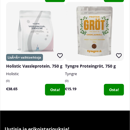
Holistic Vassleprotein, 750 g
Tyngre Proteingröt, 750 g
Holistic
Tyngre
0
0
€38.65
€15.19
Osta!
Osta!
Uutisia ja erikoistarjouksia!