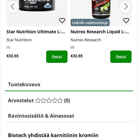
Star Nutrition Ultimate L-Carnitine , 225 g
Nutrex Research Liquid L-Carnitine 3000, 480 ml
Star Nutrition
Nutrex Research
El
1
0
2
€33.55
€33.55
€
Osta!
Osta!
Tuotekuvaus
Arvostelut
(
0
)
Ravintosisältö & Ainesosat
Biotech yhdistää karnitiinin kromiin