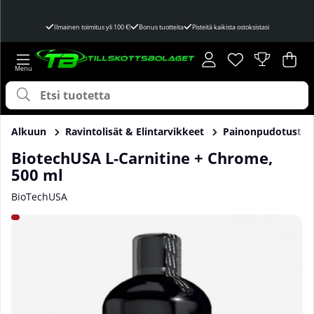
Ilmainen toimitus yli 100 €!
Bonus tuotteita
Pisteitä kaikista ostoksistasi
Toivelista
Lukumäärä toivel
.
Ost
Mää
.
Alkuun
Ravintolisät & Elintarvikkeet
Painonpudotusta
BiotechUSA L-Carnitine + Chrome,
500 ml
BioTechUSA
Tuotekuvat BiotechUSA L-Carnitine + Chrome, 500 ml