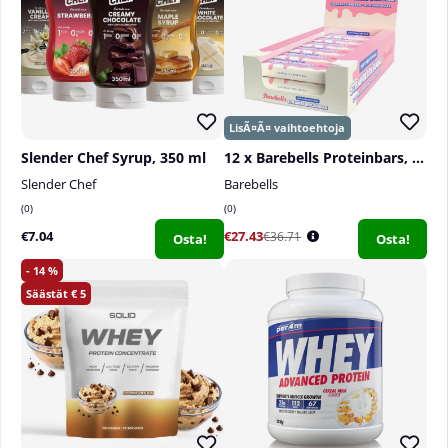
Slender Chef Syrup, 350 ml
12 x Barebells Proteinbars, 55 g
Slender Chef
Barebells
0
0
€7.04
€27.43
€36.71
Osta!
Osta!
14
5